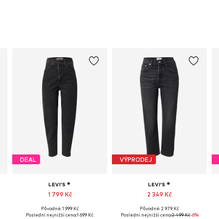
DEAL
VÝPRODEJ
LEVI'S ®
LEVI'S ®
1 799 Kč
2 349 Kč
Původně: 1 999 Kč
Původně: 2 979 Kč
: 25, 26, 27, 28, 29, 30
Dostupné v mnoha velikostech
Dostupné v mnoha velikostech
Poslední nejnižší cena:
1 699 Kč
Poslední nejnižší cena:
2 499 Kč
-6%