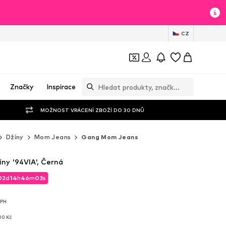
CZ
Značky
Inspirace
MOŽNOST VRÁCENÍ ZBOŽÍ DO 30 DNŮ
Džíny
Mom Jeans
Gang Mom Jeans
ny '94VIA', Černá
02
d
14
h
46
m
02
s
02
d
14
h
46
m
02
s
DPH
DPH
00 Kč
00 Kč