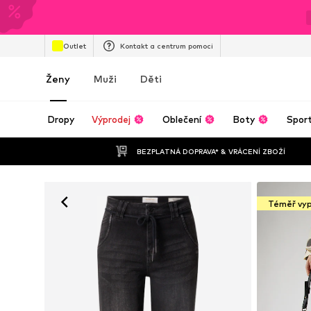
Outlet
Kontakt a centrum pomoci
Ženy
Muži
Děti
Dropy
Výprodej
Oblečení
Boty
Spor
BEZPLATNÁ DOPRAVA* & VRÁCENÍ ZBOŽÍ
Téměř vy