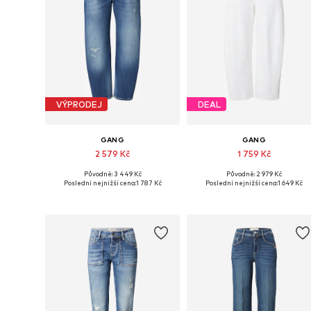
VÝPRODEJ
DEAL
GANG
GANG
2 579 Kč
1 759 Kč
Původně: 3 449 Kč
Původně: 2 979 Kč
Dostupné velikosti: 26, 30, 31, 32
Dostupné velikosti: 30
Poslední nejnižší cena:
1 787 Kč
Poslední nejnižší cena:
1 649 Kč
Přidat do košíku
Přidat do košíku