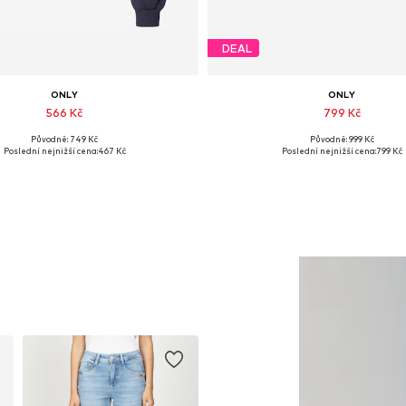
DEAL
ONLY
ONLY
566 Kč
799 Kč
Původně: 749 Kč
Původně: 999 Kč
Dostupné velikosti: S, L, XL
Dostupné velikosti: 37, 38, 39, 4
Poslední nejnižší cena:
467 Kč
Poslední nejnižší cena:
799 Kč
Přidat do košíku
Přidat do košíku