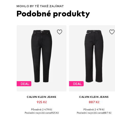
MOHLO BY TĚ TAKÉ ZAJÍMAT
Podobné produkty
DEAL
DEAL
CALVIN KLEIN JEANS
CALVIN KLEIN JEANS
925 Kč
887 Kč
Původně: 2 479 Kč
Původně: 2 479 Kč
Dostupné v mnoha velikostech
Dostupné velikosti
Poslední nejnižší cena:
925 Kč
Poslední nejnižší cena:
887 Kč