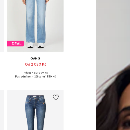
DEAL
GANG
Od 2 050 Kč
Původně: 3 449 Kč
Dostupné v mnoha velikostech
Poslední nejnižší cena:
1 550 Kč
Přidat do košíku