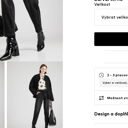
Velikost
Vybrat veliko
2 - 3 pracov
Vyber si velikost
Možnost vrá
Design a doplň
Jednobarevn