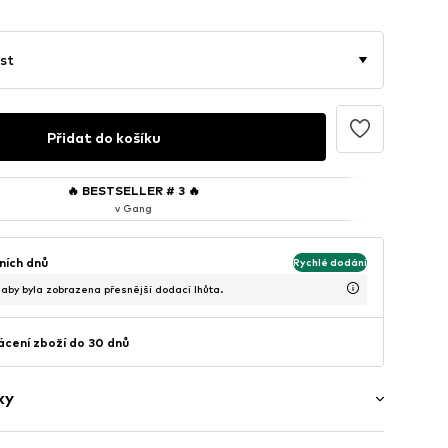
st
Přidat do košíku
🔥
BESTSELLER # 3
🔥
v Gang
ních dnů
Rychlé dodání
, aby byla zobrazena přesnější dodací lhůta.
cení zboží do 30 dnů
ky
ý