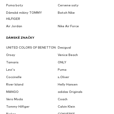
Puma boty
Cervene saty
Dámské mikiny TOMMY
Batoh Nike
HILFIGER
Air Jordan
Nike Air Force
DÁMSKÉ ZNAČKY
UNITED COLORS OF BENETTON
Desigual
Orsay
Venice Beach
Tamaris
ONLY
Levi's
Puma
Coccinelle
s.Oliver
River Island
Helly Hansen
MANGO
adidas Originals
Vero Moda
Coach
Tommy Hilfiger
Calvin Klein
Rieker
CONVERSE