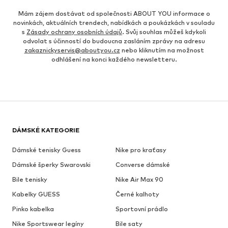
Mám zájem dostávat od společnosti ABOUT YOU informace o
novinkách, aktuálních trendech, nabídkách a poukázkách v souladu
s
Zásady ochrany osobních údajů
. Svůj souhlas můžeš kdykoli
odvolat s účinností do budoucna zasláním zprávy na adresu
zakaznickyservis@aboutyou.cz
nebo kliknutím na možnost
odhlášení na konci každého newsletteru.
DÁMSKÉ KATEGORIE
Dámské tenisky Guess
Nike pro kraťasy
Dámské šperky Swarovski
Converse dámské
Bile tenisky
Nike Air Max 90
Kabelky GUESS
Černé kalhoty
Pinko kabelka
Sportovní prádlo
Nike Sportswear legíny
Bile saty