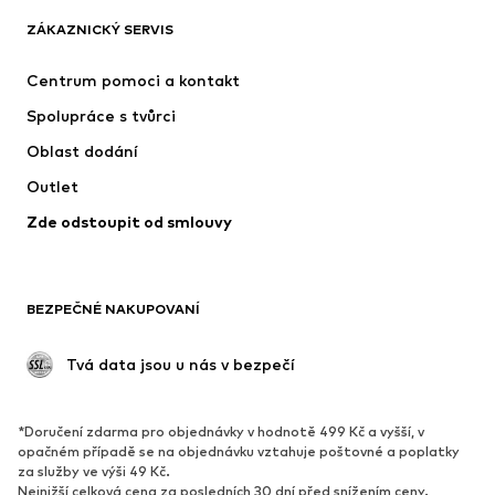
ZÁKAZNICKÝ SERVIS
Nové
Oblíbené
Šaty
Džíny
Centrum pomoci a kontakt
Trička & topy
Kalhoty
Spolupráce s tvůrci
Bundy
Svetry & pletené oděvy
Oblast dodání
Spodní prádlo
Halenky & tuniky
Outlet
Kabáty
Sukně
Zde odstoupit od smlouvy
Plavky
Mikiny
Blejzry
Overaly
Móda pro plnoštíhlé
Těhotenská móda
BEZPEČNÉ NAKUPOVANÍ
Příležitosti
Exkluzivně
Upcyklace
 Tvá data jsou u nás v bezpečí
BOTY
*Doručení zdarma pro objednávky v hodnotě 499 Kč a vyšší, v
Nové
Oblíbené
opačném případě se na objednávku vztahuje poštovné a poplatky
za služby ve výši 49 Kč.
Tenisky
Kotníkové & chelsea boty
Nejnižší celková cena za posledních 30 dní před snížením ceny.