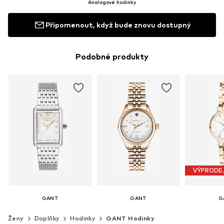
Analogové hodinky
Připomenout, když bude znovu dostupný
Podobné produkty
VÝPRODE
GANT
GANT
G
4 699 Kč
6 199 Kč
3 7
Ženy
Doplňky
Hodinky
GANT Hodinky
Původně