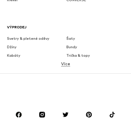
VÝPRODEJ
Svetry & pletené oděvy
Šaty
Džíny
Bundy
Kabáty
Trička & topy
Více
Kalhoty
Spodní prádlo
Sukně
Halenky & tuniky
Mikiny
Blejzry
Plavky
Overaly
Móda pro plnoštíhlé
Těhotenská móda
Boty
Sport
Doplňky
Premium
OBLEČENÍ