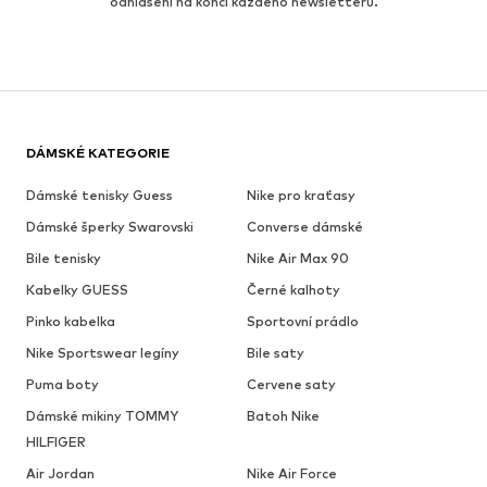
odhlášení na konci každého newsletteru.
DÁMSKÉ KATEGORIE
Dámské tenisky Guess
Nike pro kraťasy
Dámské šperky Swarovski
Converse dámské
Bile tenisky
Nike Air Max 90
Kabelky GUESS
Černé kalhoty
Pinko kabelka
Sportovní prádlo
Nike Sportswear legíny
Bile saty
Puma boty
Cervene saty
Dámské mikiny TOMMY
Batoh Nike
HILFIGER
Air Jordan
Nike Air Force