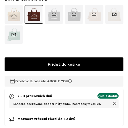
Přidat do košíku
Prodává & odesílá
Prodává & odesílá
ABOUT YOU
ABOUT YOU
2 - 3 pracovních dnů
Rychlé dodání
Konečné očekávané dodací lhůty budou zobrazeny v košíku.
Možnost vrácení zboží do 30 dnů