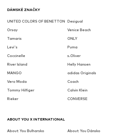
DÁMSKÉ ZNAČKY
UNITED COLORS OF BENETTON
Desigual
Orsay
Venice Beach
Tamaris
ONLY
Levi's
Puma
Coccinelle
s.Oliver
River Island
Helly Hansen
MANGO
adidas Originals
Vero Moda
Coach
Tommy Hilfiger
Calvin Klein
Rieker
CONVERSE
ABOUT YOU X INTERNATIONAL
About You Bulharsko
About You Dánsko