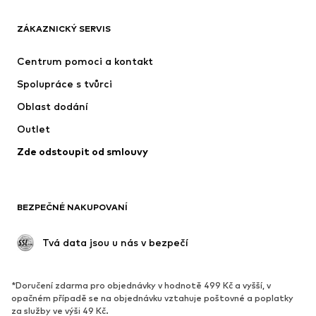
OBLEČENÍ
ZÁKAZNICKÝ SERVIS
Nové
Oblíbené
Šaty
Džíny
Centrum pomoci a kontakt
Trička & topy
Kalhoty
Spolupráce s tvůrci
Bundy
Svetry & pletené oděvy
Oblast dodání
Spodní prádlo
Halenky & tuniky
Outlet
Kabáty
Sukně
Zde odstoupit od smlouvy
Plavky
Mikiny
Blejzry
Overaly
Móda pro plnoštíhlé
Těhotenská móda
BEZPEČNÉ NAKUPOVANÍ
Příležitosti
Exkluzivně
Upcyklace
 Tvá data jsou u nás v bezpečí
BOTY
*Doručení zdarma pro objednávky v hodnotě 499 Kč a vyšší, v
Nové
Oblíbené
opačném případě se na objednávku vztahuje poštovné a poplatky
za služby ve výši 49 Kč.
Tenisky
Kotníkové & chelsea boty