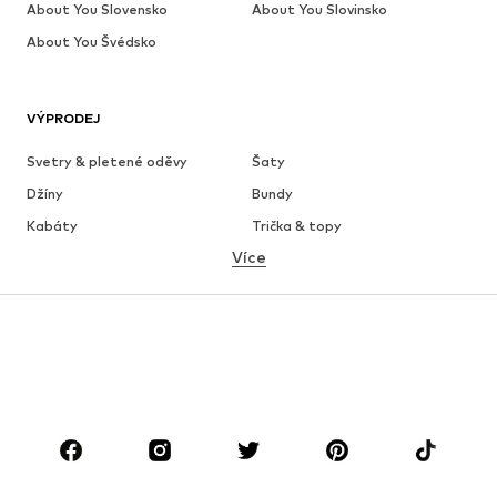
About You Slovensko
About You Slovinsko
About You Švédsko
VÝPRODEJ
Svetry & pletené oděvy
Šaty
Džíny
Bundy
Kabáty
Trička & topy
Více
Kalhoty
Spodní prádlo
Sukně
Halenky & tuniky
Mikiny
Blejzry
Plavky
Overaly
Móda pro plnoštíhlé
Těhotenská móda
Boty
Sport
Doplňky
Premium