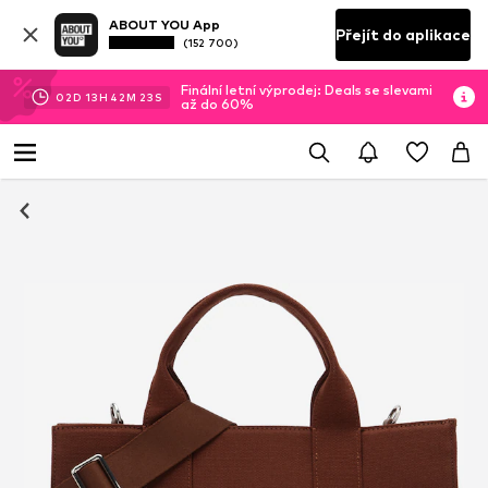
ABOUT YOU App
Přejít do aplikace
(152 700)
Finální letní výprodej: Deals se slevami
02
D
13
H
42
M
23
S
až do 60%