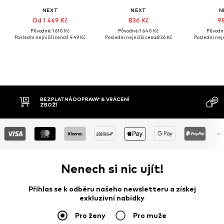
NEXT
NEXT
N
Od 1 449 Kč
836 Kč
98
Původně: 1 610 Kč
Původně: 1 640 Kč
Původně
Poslední nejnižší cena:
1 449 Kč
Poslední nejnižší cena:
836 Kč
Poslední nejn
BEZPLATNÁ DOPRAVA* & VRÁCENÍ
ZBOŽÍ
Nenech si nic ujít!
Přihlas se k odběru našeho newsletteru a získej
exkluzivní nabídky
Pro ženy
Pro muže