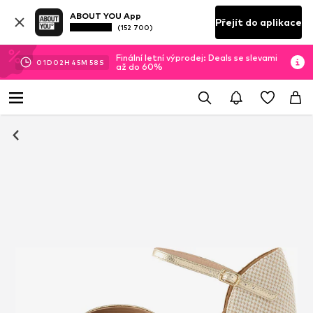
ABOUT YOU App
Přejít do aplikace
(152 700)
Finální letní výprodej: Deals se slevami
01
D
02
H
45
M
58
S
až do 60%