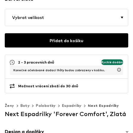
Vybrat velikost
Přidat do košíku
2 - 3 pracovních dnů
Rychlé dodání
Konečné očekávané dodací lhůty budou zobrazeny v košíku.
Možnost vrácení zboží do 30 dnů
Ženy
Boty
Polobotky
Espadrilky
Next Espadrilky
Next Espadrilky 'Forever Comfort', Zlatá
Design a doplňky