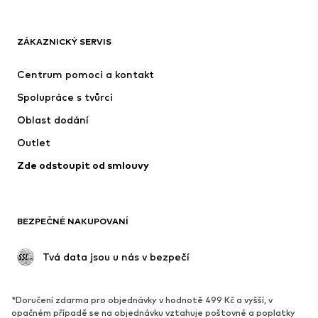
OBLEČENÍ
ZÁKAZNICKÝ SERVIS
Nové
Oblíbené
Šaty
Džíny
Centrum pomoci a kontakt
Trička & topy
Kalhoty
Spolupráce s tvůrci
Bundy
Svetry & pletené oděvy
Oblast dodání
Spodní prádlo
Halenky & tuniky
Outlet
Kabáty
Sukně
Zde odstoupit od smlouvy
Plavky
Mikiny
Blejzry
Overaly
Móda pro plnoštíhlé
Těhotenská móda
BEZPEČNÉ NAKUPOVANÍ
Příležitosti
Exkluzivně
Upcyklace
 Tvá data jsou u nás v bezpečí
BOTY
*Doručení zdarma pro objednávky v hodnotě 499 Kč a vyšší, v
Nové
Oblíbené
opačném případě se na objednávku vztahuje poštovné a poplatky