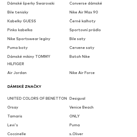
Dámské šperky Swarovski
Converse dámské
Bile tenisky
Nike Air Max 90
Kabelky GUESS
Černé kalhoty
Pinko kabelka
Sportovní prádlo
Nike Sportswear legíny
Bile saty
Puma boty
Cervene saty
Dámské mikiny TOMMY
Batoh Nike
HILFIGER
Air Jordan
Nike Air Force
DÁMSKÉ ZNAČKY
UNITED COLORS OF BENETTON
Desigual
Orsay
Venice Beach
Tamaris
ONLY
Levi's
Puma
Coccinelle
s.Oliver