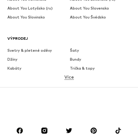
About You Lotyšsko (ru)
About You Slovensko
About You Slovinsko
About You Švédsko
VÝPRODEJ
Svetry & pletené oděvy
Šaty
Džíny
Bundy
Kabáty
Trička & topy
Více
Kalhoty
Spodní prádlo
Sukně
Halenky & tuniky
Mikiny
Blejzry
Plavky
Overaly
Móda pro plnoštíhlé
Těhotenská móda
Boty
Sport
Doplňky
Premium