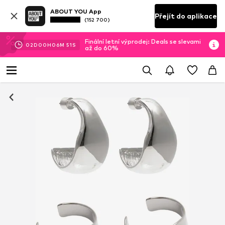
ABOUT YOU App
Přejít do aplikace
(152 700)
Finální letní výprodej: Deals se slevami
02
D
00
H
06
M
50
S
až do 60%