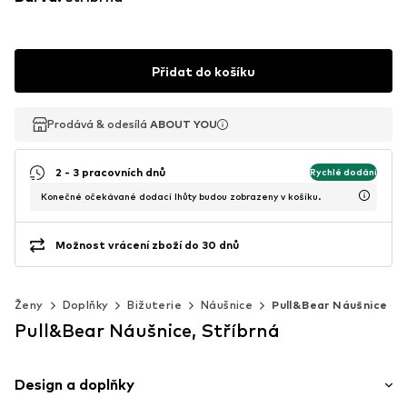
Přidat do košíku
Prodává & odesílá
Prodává & odesílá
ABOUT YOU
ABOUT YOU
2 - 3 pracovních dnů
Rychlé dodání
Konečné očekávané dodací lhůty budou zobrazeny v košíku.
Možnost vrácení zboží do 30 dnů
Ženy
Doplňky
Bižuterie
Náušnice
Pull&Bear Náušnice
Pull&Bear Náušnice, Stříbrná
Design a doplňky