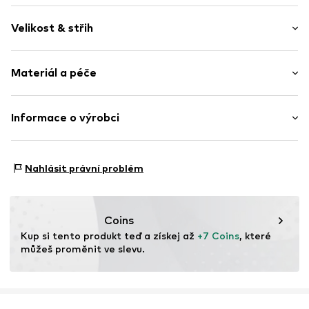
Lesklé
Velikost & střih
2dílné
Balení: 3 ks v balení
Položka č.
PUB9lxe001000001
Materiál a péče
Materiál: Zinek, Mosaz
Informace o výrobci
Země původu: Čína
PULL & BEAR ESPAÑA, S.A.
Neprat
Avenida de la Diputación
Nahlásit právní problém
Nesušit v sušičce
Edificio Inditex
Nečistit chemicky
15143 Arteixo (A Coruña)
Nežehlit
ES
Nebělit
www.pullandbear.com
Coins
Kup si tento produkt teď a získej až 
+7 Coins
, které 
můžeš proměnit ve slevu.