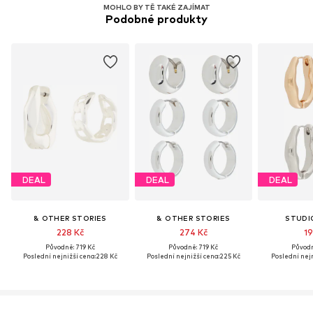
MOHLO BY TĚ TAKÉ ZAJÍMAT
Podobné produkty
DEAL
DEAL
DEAL
& OTHER STORIES
& OTHER STORIES
STUDI
228 Kč
274 Kč
19
Původně: 719 Kč
Původně: 719 Kč
Původn
Poslední nejnižší cena:
228 Kč
Poslední nejnižší cena:
225 Kč
Poslední nejn