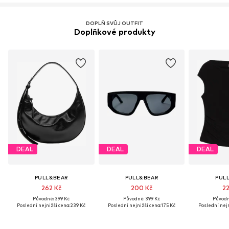
DOPLŇ SVŮJ OUTFIT
Doplňkové produkty
DEAL
DEAL
DEAL
PULL&BEAR
PULL&BEAR
PUL
262 Kč
200 Kč
22
Původně: 399 Kč
Původně: 399 Kč
Původn
Poslední nejnižší cena:
239 Kč
Poslední nejnižší cena:
175 Kč
Poslední nejn