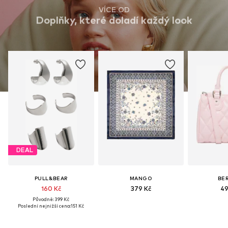
VÍCE OD
Doplňky, které doladí každý look
DEAL
PULL&BEAR
MANGO
BE
160 Kč
379 Kč
49
Původně: 399 Kč
Poslední nejnižší cena:
151 Kč