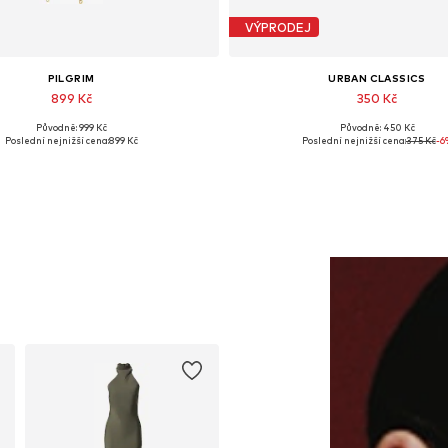
VÝPRODEJ
PILGRIM
URBAN CLASSICS
899 Kč
350 Kč
Původně: 999 Kč
Původně: 450 Kč
Dostupné velikosti: One Size
Dostupné velikosti: One Siz
Poslední nejnižší cena:
899 Kč
Poslední nejnižší cena:
375 Kč
-6
Přidat do košíku
Přidat do košíku