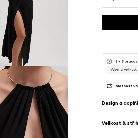
2 - 3 pracov
Vyber si velikost
Možnost vrá
Design a doplň
Jednobarevn
Velikost & stři
Kulatý výstřih
Prostřihy
Délka rukávu: