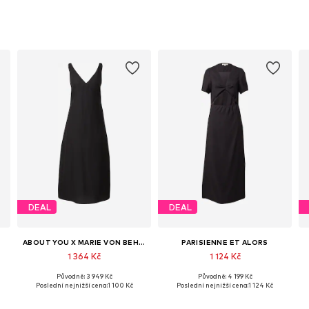
DEAL
DEAL
ABOUT YOU X MARIE VON BEHRENS
PARISIENNE ET ALORS
1 364 Kč
1 124 Kč
Původně: 3 949 Kč
Původně: 4 199 Kč
40, 42, 44
Dostupné velikosti: 34, 36, 38
Dostupné velikosti: 36, 38, 42
Poslední nejnižší cena:
1 100 Kč
Poslední nejnižší cena:
1 124 Kč
Přidat do košíku
Přidat do košíku