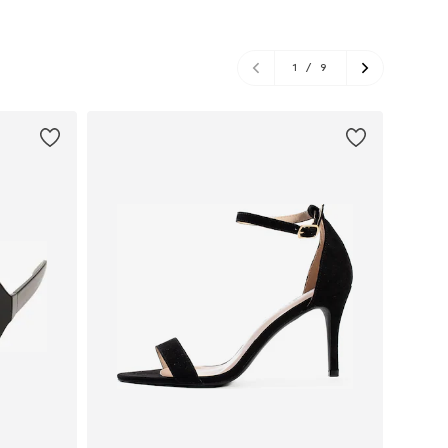
1
/
9