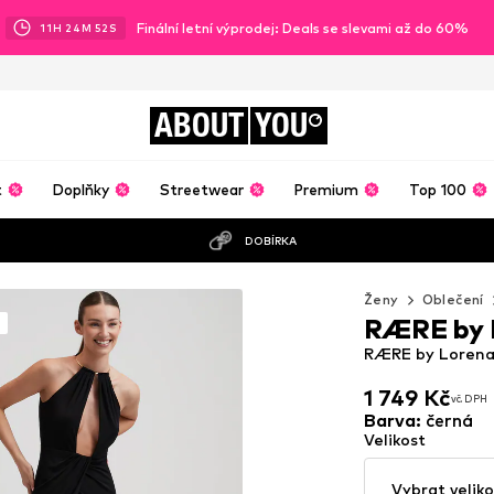
Finální letní výprodej: Deals se slevami až do 60%
11
H
24
M
50
S
ABOUT
YOU
t
Doplňky
Streetwear
Premium
Top 100
DOBÍRKA
Ženy
Oblečení
RÆRE by 
RÆRE by Lorena 
1 749 Kč
vč. DPH
1 749 Kč
vč. DPH
Barva
:
černá
Velikost
Vybrat veliko