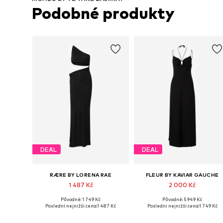
Podobné produkty
DEAL
DEAL
RÆRE BY LORENA RAE
FLEUR BY KAVIAR GAUCHE
1 487 Kč
2 000 Kč
Původně: 1 749 Kč
Původně: 5 949 Kč
Dostupné velikosti: 38, 40, 42, 44
Dostupné velikosti: 34, 36, 38, 
Poslední nejnižší cena:
1 487 Kč
Poslední nejnižší cena:
1 749 Kč
Přidat do košíku
Přidat do košíku