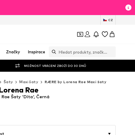
CZ
Značky
Inspirace
MOŽNOST VRÁCENÍ ZBOŽÍ DO 30 DNŮ
Šaty
Maxi šaty
RÆRE by Lorena Rae Maxi šaty
Lorena Rae
Rae Šaty 'Dita', Černá
st