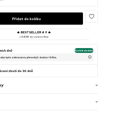
Přidat do košíku
🔥
BESTSELLER # 9
🔥
v RÆRE by Lorena Rae
ních dnů
Rychlé dodání
, aby byla zobrazena přesnější dodací lhůta.
cení zboží do 30 dnů
ky
ý
h
 Bez rukávů