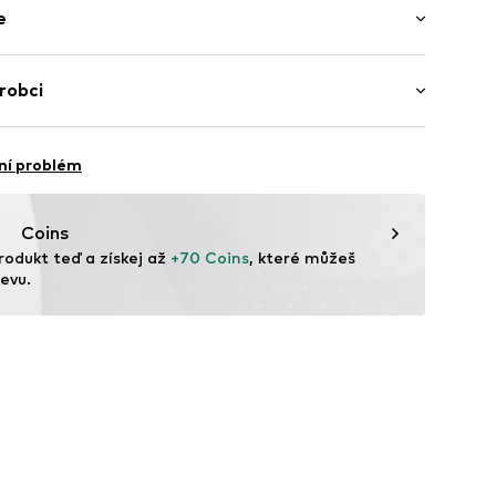
e
lka
í lem
í střih
lyester - PES, 5% Elastan
robci
u
í
ína
a
& CO KG
172001000001
ní problém
šičce
í
vysokou teplotu
com
Coins
rodukt teď a získej až 
+70 Coins
, které můžeš 
evu.