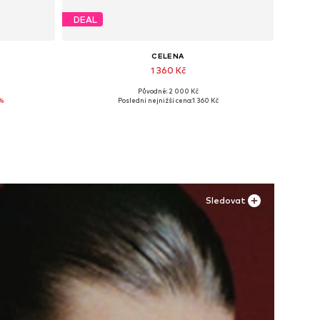
DEAL
CELENA
1 360 Kč
Původně: 2 000 Kč
e
Dostupné velikosti: 38, 40, 41
%
Poslední nejnižší cena:
1 360 Kč
Přidat do košíku
Sledovat