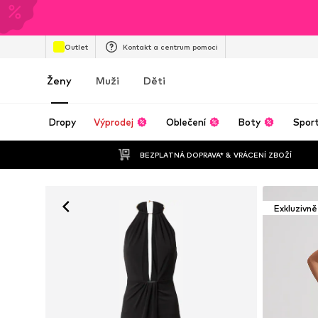
Outlet
Kontakt a centrum pomoci
Ženy
Muži
Děti
Dropy
Výprodej
Oblečení
Boty
Spor
BEZPLATNÁ DOPRAVA* & VRÁCENÍ ZBOŽÍ
Exkluzivně