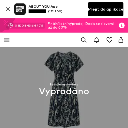
ABOUT YOU App
Přejít do aplikace
(152 700)
Finální letní výprodej: Deals se slevami
01
D
08
H
34
M
47
S
až do 60%
Bohužel vyprodáno
Vyprodáno