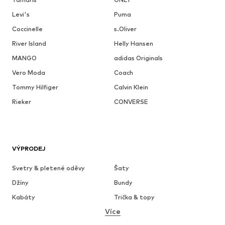
Levi's
Puma
Coccinelle
s.Oliver
River Island
Helly Hansen
MANGO
adidas Originals
Vero Moda
Coach
Tommy Hilfiger
Calvin Klein
Rieker
CONVERSE
VÝPRODEJ
Svetry & pletené oděvy
Šaty
Džíny
Bundy
Kabáty
Trička & topy
Více
Kalhoty
Spodní prádlo