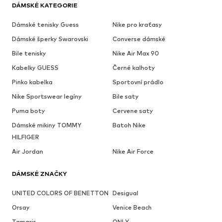
DÁMSKÉ KATEGORIE
Dámské tenisky Guess
Nike pro kraťasy
Dámské šperky Swarovski
Converse dámské
Bile tenisky
Nike Air Max 90
Kabelky GUESS
Černé kalhoty
Pinko kabelka
Sportovní prádlo
Nike Sportswear legíny
Bile saty
Puma boty
Cervene saty
Dámské mikiny TOMMY
Batoh Nike
HILFIGER
Air Jordan
Nike Air Force
DÁMSKÉ ZNAČKY
UNITED COLORS OF BENETTON
Desigual
Orsay
Venice Beach
Tamaris
ONLY