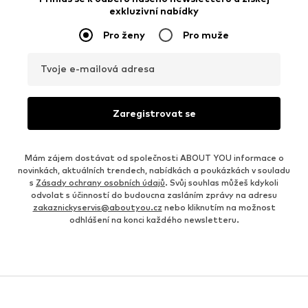
exkluzivní nabídky
Pro ženy
Pro muže
Tvoje e-mailová adresa
Zaregistrovat se
Mám zájem dostávat od společnosti ABOUT YOU informace o
novinkách, aktuálních trendech, nabídkách a poukázkách v souladu
s
Zásady ochrany osobních údajů
. Svůj souhlas můžeš kdykoli
odvolat s účinností do budoucna zasláním zprávy na adresu
zakaznickyservis@aboutyou.cz
nebo kliknutím na možnost
odhlášení na konci každého newsletteru.