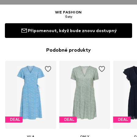
WE FASHION
Šaty
Připomenout, když bude znovu dostupný
Podobné produkty
DEAL
DEAL
DEAL
VILA
ONLY
O