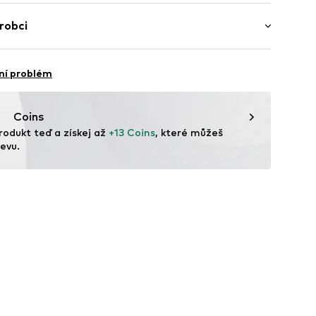
ebz001000004
lyamid - PA, 18% Polyester - PES, 3% Elastan
robci
ína
ní problém
vice@wefashion.com
Coins
rodukt teď a získej až 
+13 Coins
, které můžeš 
evu.