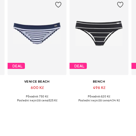
DEAL
DEAL
VENICE BEACH
BENCH
600 Kč
496 Kč
Původně: 750 Kč
Původně: 620 Kč
kosti: XS, S, M, L, XL, XXL
Dostupné v mnoha velikostech
Dostupné velikosti: XS, XS-S, S, M
Poslední nejnižší cena:
525 Kč
Poslední nejnižší cena:
434 Kč
Přidat do košíku
Přidat do košíku