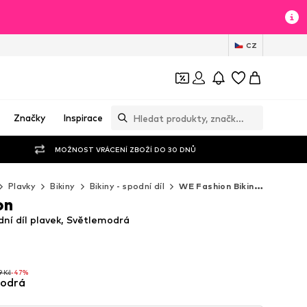
CZ
Značky
Inspirace
MOŽNOST VRÁCENÍ ZBOŽÍ DO 30 DNŮ
Plavky
Bikiny
Bikiny - spodní díl
WE Fashion Bikiny - spodní díl
on
ní díl plavek, Světlemodrá
9 Kč
-47%
modrá
9 Kč
-47%