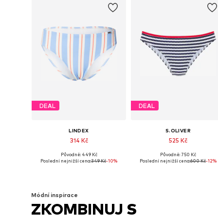
DEAL
DEAL
LINDEX
S.OLIVER
314 Kč
525 Kč
Původně: 449 Kč
Původně: 750 Kč
Dostupné velikosti: XS, S, M
Dostupné veli
Poslední nejnižší cena:
349 Kč
-10%
Poslední nejnižší cena:
600 Kč
-12%
Přidat do košíku
Přidat do košíku
Módní inspirace
ZKOMBINUJ S