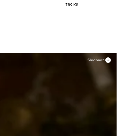
789 Kč
M, XXL
Dostupné velikosti: 80
Přidat do košíku
Sledovat