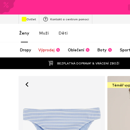
Outlet
Kontakt a centrum pomoci
Ženy
Muži
Děti
Dropy
Výprodej
Oblečení
Boty
Spor
BEZPLATNÁ DOPRAVA* & VRÁCENÍ ZBOŽÍ
Téměř vy