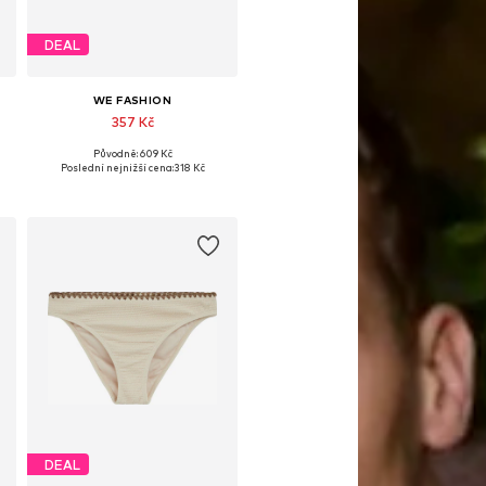
DEAL
WE FASHION
357 Kč
Původně: 609 Kč
likosti: XS-S, S, S-M, M
Dostupné velikosti: M
Poslední nejnižší cena:
318 Kč
Přidat do košíku
DEAL