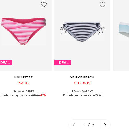
DEAL
DEAL
HOLLISTER
VENICE BEACH
250 Kč
Od 536 Kč
Původně: 499 Kč
Původně: 670 Kč
Dostupné velikosti: XS, M, L
Dostupné velikosti: XS, S, XXL
Dostup
Poslední nejnižší cena:
299 Kč
-16%
Poslední nejnižší cena:
469 Kč
Přidat do košíku
Přidat do košíku
Př
1
/
9