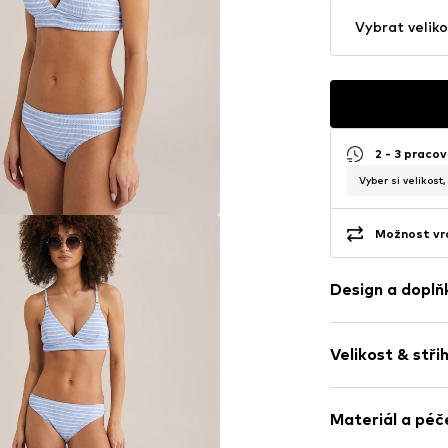
Vybrat veliko
2 - 3 pracov
Vyber si velikost
Možnost vrá
Design a doplň
Pruhovaný
Velikost & stři
Elastický pas/
Celoplošný vz
Výška sedu: S
Klasický střih
Materiál a péč