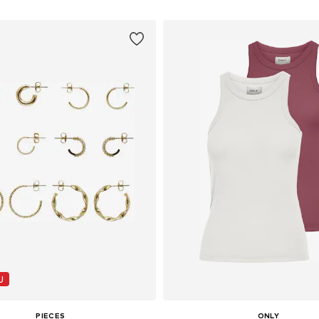
J
PIECES
ONLY