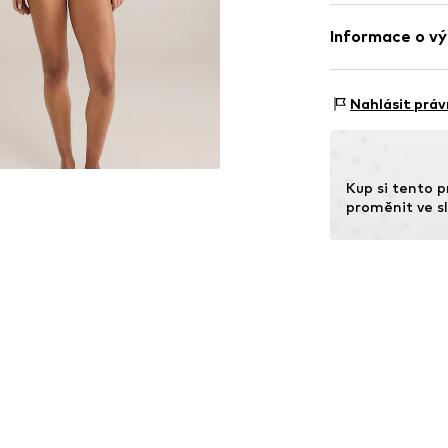
Položka č.
WEFd
Materiál: 79% Po
Informace o vý
Země původu: Č
WE Fashion
Reactorweg 101
Nahlásit práv
3542AD Utecht
NL
wecustomerser
Kup si tento p
proměnit ve sl