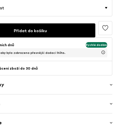
st
Přidat do košíku
ních dnů
Rychlé dodání
, aby byla zobrazena přesnější dodací lhůta.
cení zboží do 30 dnů
ky
h
okraj
or
třední pas
e