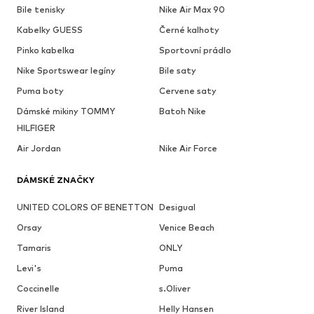
Bile tenisky
Nike Air Max 90
Kabelky GUESS
Černé kalhoty
Pinko kabelka
Sportovní prádlo
Nike Sportswear legíny
Bile saty
Puma boty
Cervene saty
Dámské mikiny TOMMY
Batoh Nike
HILFIGER
Air Jordan
Nike Air Force
DÁMSKÉ ZNAČKY
UNITED COLORS OF BENETTON
Desigual
Orsay
Venice Beach
Tamaris
ONLY
Levi's
Puma
Coccinelle
s.Oliver
River Island
Helly Hansen