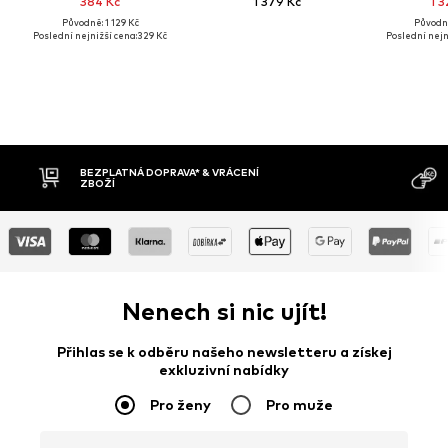
384 Kč
1 379 Kč
1 3
Původně: 1 129 Kč
Původně
Poslední nejnižší cena:
329 Kč
Poslední nejn
MOŽNOST VR
DOBÍRKA
DNŮ
Nenech si nic ujít!
Přihlas se k odběru našeho newsletteru a získej
exkluzivní nabídky
Pro ženy
Pro muže