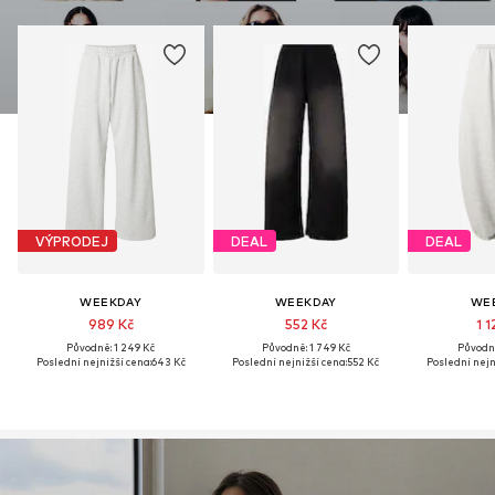
VÝPRODEJ
DEAL
DEAL
WEEKDAY
WEEKDAY
WE
989 Kč
552 Kč
1 
Původně: 1 249 Kč
Původně: 1 749 Kč
Původně
Poslední nejnižší cena:
643 Kč
Poslední nejnižší cena:
552 Kč
Poslední nejn