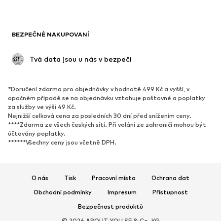
Blejzry
Overaly
Móda pro plnoštíhlé
Těhotenská móda
BEZPEČNÉ NAKUPOVANÍ
Příležitosti
Exkluzivně
Upcyklace
 Tvá data jsou u nás v bezpečí
BOTY
*Doručení zdarma pro objednávky v hodnotě 499 Kč a vyšší, v
Nové
Oblíbené
opačném případě se na objednávku vztahuje poštovné a poplatky
za služby ve výši 49 Kč.
Tenisky
Kotníkové & chelsea boty
Nejnižší celková cena za posledních 30 dní před snížením ceny.
Lodičky & boty na podpatku
Kozačky
****Zdarma ze všech českých sítí. Při volání ze zahraničí mohou být
účtovány poplatky.
Sandály
Polobotky
******Všechny ceny jsou včetně DPH.
Sportovní boty
Baleríny
Pantofle
Domácí obuv
O nás
Tisk
Pracovní místa
Ochrana dat
Exkluzivně
Obchodní podmínky
Impresum
Přístupnost
SPORT
Bezpečnost produktů
© 2026 ABOUT YOU SE & Co. KG