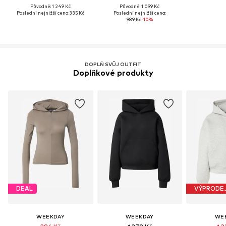
Původně: 1 249 Kč
Původně: 1 099 Kč
Poslední nejnižší cena:
335 Kč
Poslední nejnižší cena:
989 Kč
-10%
DOPLŇ SVŮJ OUTFIT
Doplňkové produkty
DEAL
VÝPRODE
WEEKDAY
WEEKDAY
WE