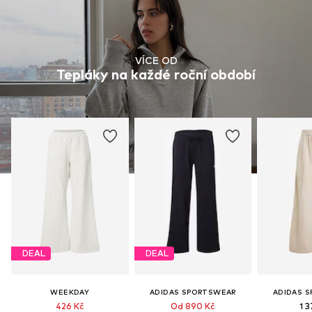
VÍCE OD
Tepláky na každé roční období
DEAL
DEAL
WEEKDAY
ADIDAS SPORTSWEAR
ADIDAS 
426 Kč
Od 890 Kč
1 3