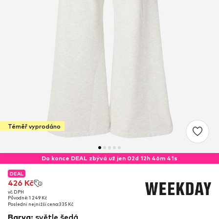
Téměř vyprodáno
Do konce DEAL zbývá už jen 02d 12h 46m 40s
DEAL
DEAL
426 Kč
426 Kč
vč. DPH
vč. DPH
Původně: 1 249 Kč
Původně: 1 249 Kč
Poslední nejnižší cena:
Poslední nejnižší cena:
335 Kč
335 Kč
Barva
:
světle šedá