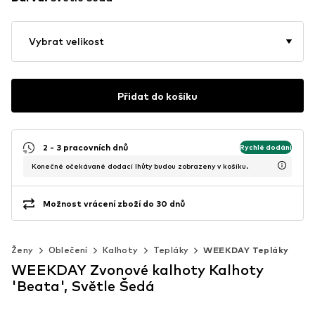
Vybrat velikost
Přidat do košíku
2 - 3 pracovních dnů
Rychlé dodání
Konečné očekávané dodací lhůty budou zobrazeny v košíku.
Možnost vrácení zboží do 30 dnů
Ženy
Oblečení
Kalhoty
Tepláky
WEEKDAY Tepláky
WEEKDAY Zvonové kalhoty Kalhoty
'Beata', Světle Šedá