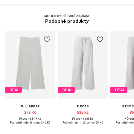
MOHLO BY TĚ TAKÉ ZAJÍMAT
Podobné produkty
DEAL
DEAL
DEAL
PULL&BEAR
PIECES
STUDI
275 Kč
535 Kč
35
Původně: 549 Kč
Původně: 669 Kč
Původn
Poslední nejnižší cena:
246 Kč
Poslední nejnižší cena:
468 Kč
Poslední nejn