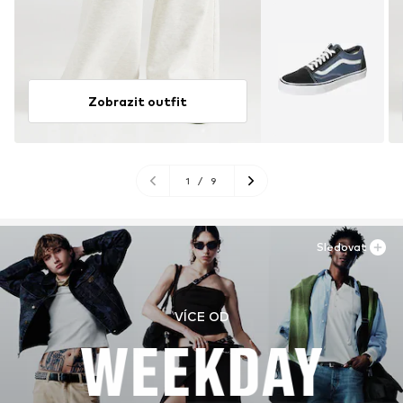
Zobrazit outfit
1
/
9
Sledovat
VÍCE OD