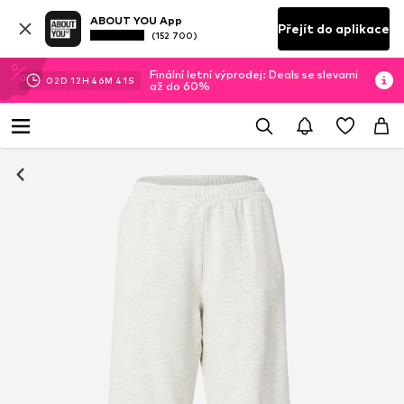
ABOUT YOU App
Přejít do aplikace
(152 700)
Finální letní výprodej: Deals se slevami
02
D
12
H
46
M
40
S
až do 60%