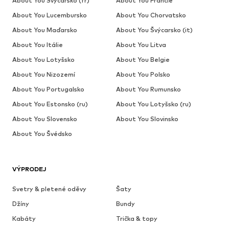
About You Švýcarsko (fr)
About You Francie
About You Lucembursko
About You Chorvatsko
About You Maďarsko
About You Švýcarsko (it)
About You Itálie
About You Litva
About You Lotyšsko
About You Belgie
About You Nizozemí
About You Polsko
About You Portugalsko
About You Rumunsko
About You Estonsko (ru)
About You Lotyšsko (ru)
About You Slovensko
About You Slovinsko
About You Švédsko
VÝPRODEJ
Svetry & pletené oděvy
Šaty
Džíny
Bundy
Kabáty
Trička & topy