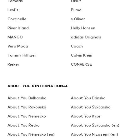
Tamaris
ONLY
Levi's
Puma
Coccinelle
s.Oliver
River Island
Helly Hansen
MANGO
adidas Originals
Vero Moda
Coach
Tommy Hilfiger
Calvin Klein
Rieker
CONVERSE
ABOUT YOU X INTERNATIONAL
About You Bulharsko
About You Dánsko
About You Rakousko
About You Švýcarsko
About You Německo
About You Kypr
About You Řecko
About You Švýcarsko (en)
About You Německo (en)
About You Nizozemí (en)