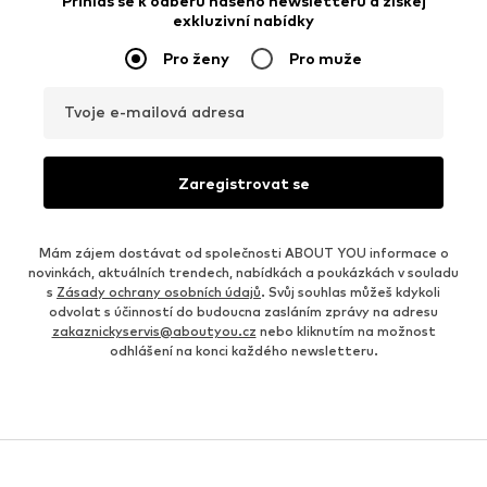
Přihlas se k odběru našeho newsletteru a získej
exkluzivní nabídky
Pro ženy
Pro muže
Tvoje e-mailová adresa
Zaregistrovat se
Mám zájem dostávat od společnosti ABOUT YOU informace o
novinkách, aktuálních trendech, nabídkách a poukázkách v souladu
s
Zásady ochrany osobních údajů
. Svůj souhlas můžeš kdykoli
odvolat s účinností do budoucna zasláním zprávy na adresu
zakaznickyservis@aboutyou.cz
nebo kliknutím na možnost
odhlášení na konci každého newsletteru.