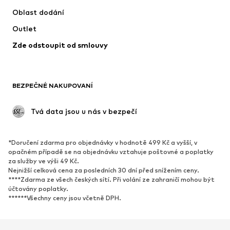
Bundy
Svetry & pletené oděvy
Oblast dodání
Spodní prádlo
Halenky & tuniky
Outlet
Kabáty
Sukně
Zde odstoupit od smlouvy
Plavky
Mikiny
Blejzry
Overaly
Móda pro plnoštíhlé
Těhotenská móda
BEZPEČNÉ NAKUPOVANÍ
Příležitosti
Exkluzivně
Upcyklace
 Tvá data jsou u nás v bezpečí
BOTY
*Doručení zdarma pro objednávky v hodnotě 499 Kč a vyšší, v
Nové
Oblíbené
opačném případě se na objednávku vztahuje poštovné a poplatky
za služby ve výši 49 Kč.
Tenisky
Kotníkové & chelsea boty
Nejnižší celková cena za posledních 30 dní před snížením ceny.
Lodičky & boty na podpatku
Kozačky
****Zdarma ze všech českých sítí. Při volání ze zahraničí mohou být
účtovány poplatky.
Sandály
Polobotky
******Všechny ceny jsou včetně DPH.
Sportovní boty
Baleríny
Pantofle
Domácí obuv