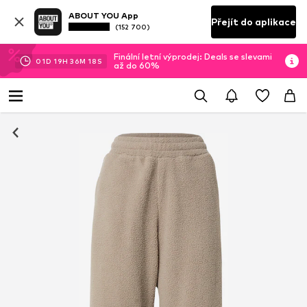
ABOUT YOU App
Přejít do aplikace
(152 700)
Finální letní výprodej: Deals se slevami
01
D
19
H
36
M
18
S
až do 60%