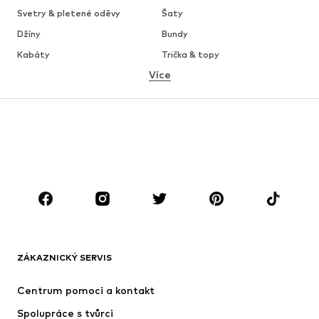
Svetry & pletené oděvy
Šaty
Džíny
Bundy
Kabáty
Trička & topy
Více
Kalhoty
Spodní prádlo
Sukně
Halenky & tuniky
Mikiny
Blejzry
Plavky
Overaly
Móda pro plnoštíhlé
Těhotenská móda
Boty
Sport
Doplňky
Premium
OBLEČENÍ
ZÁKAZNICKÝ SERVIS
Nové
Oblíbené
Šaty
Džíny
Centrum pomoci a kontakt
Trička & topy
Kalhoty
Spolupráce s tvůrci