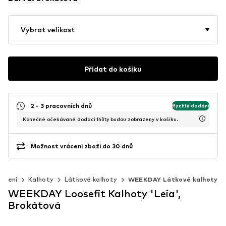
Vybrat velikost
Přidat do košíku
2 - 3 pracovních dnů
Rychlé dodání
Konečné očekávané dodací lhůty budou zobrazeny v košíku.
Možnost vrácení zboží do 30 dnů
ečení
Kalhoty
Látkové kalhoty
WEEKDAY Látkové kalhoty
WEEKDAY Loosefit Kalhoty 'Leia',
Brokátová