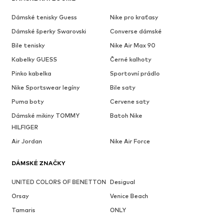
Dámské tenisky Guess
Nike pro kraťasy
Dámské šperky Swarovski
Converse dámské
Bile tenisky
Nike Air Max 90
Kabelky GUESS
Černé kalhoty
Pinko kabelka
Sportovní prádlo
Nike Sportswear legíny
Bile saty
Puma boty
Cervene saty
Dámské mikiny TOMMY
Batoh Nike
HILFIGER
Air Jordan
Nike Air Force
DÁMSKÉ ZNAČKY
UNITED COLORS OF BENETTON
Desigual
Orsay
Venice Beach
Tamaris
ONLY