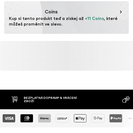
Nebělit
DLWEEKDAYWHOLESALE@hm.com
30 ° C snadná péče o prádlo
Coins
Kup si tento produkt teď a získej až 
+11 Coins
, které 
můžeš proměnit ve slevu.
MOŽNOST VR
DOBÍRKA
DNŮ