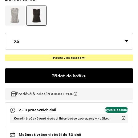
XS
Pouze 2 ks skladem!
Přidat do košíku
Prodává & odesílá
Prodává & odesílá
ABOUT YOU
ABOUT YOU
2 - 3 pracovních dnů
Rychlé dodání
Konečné očekávané dodací lhůty budou zobrazeny v košíku.
Možnost vrácení zboží do 30 dnů