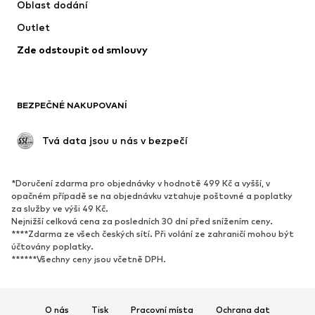
Oblast dodání
Spodní prádlo
Halenky & tuniky
Outlet
Kabáty
Sukně
Zde odstoupit od smlouvy
Plavky
Mikiny
Blejzry
Overaly
Móda pro plnoštíhlé
Těhotenská móda
BEZPEČNÉ NAKUPOVANÍ
Příležitosti
Exkluzivně
Upcyklace
 Tvá data jsou u nás v bezpečí
BOTY
*Doručení zdarma pro objednávky v hodnotě 499 Kč a vyšší, v
Nové
Oblíbené
opačném případě se na objednávku vztahuje poštovné a poplatky
za služby ve výši 49 Kč.
Tenisky
Kotníkové & chelsea boty
Nejnižší celková cena za posledních 30 dní před snížením ceny.
Lodičky & boty na podpatku
Kozačky
****Zdarma ze všech českých sítí. Při volání ze zahraničí mohou být
účtovány poplatky.
Sandály
Polobotky
******Všechny ceny jsou včetně DPH.
Sportovní boty
Baleríny
Pantofle
Domácí obuv
O nás
Tisk
Pracovní místa
Ochrana dat
Exkluzivně