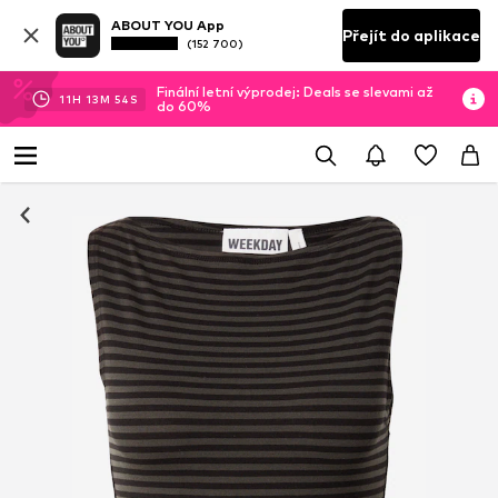
ABOUT YOU App
Přejít do aplikace
(152 700)
Finální letní výprodej: Deals se slevami až
11
H
13
M
54
S
do 60%