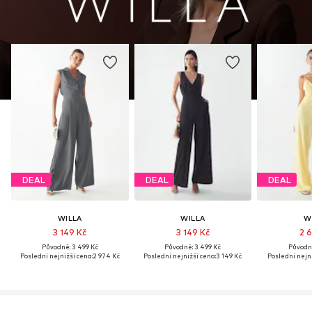
DEAL
DEAL
DEAL
WILLA
WILLA
W
3 149 Kč
3 149 Kč
2 6
Původně: 3 499 Kč
Původně: 3 499 Kč
Původně
Poslední nejnižší cena:
2 974 Kč
Poslední nejnižší cena:
3 149 Kč
Poslední nejni