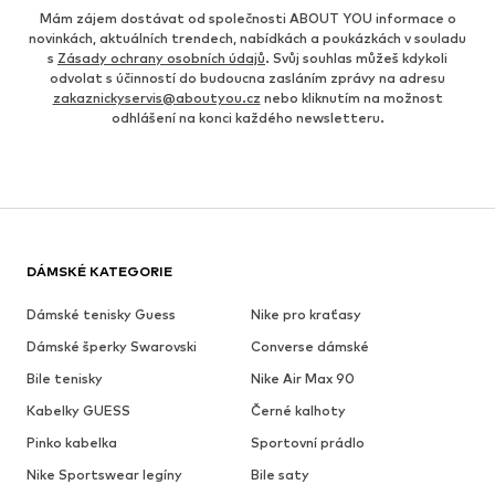
Mám zájem dostávat od společnosti ABOUT YOU informace o
novinkách, aktuálních trendech, nabídkách a poukázkách v souladu
s
Zásady ochrany osobních údajů
. Svůj souhlas můžeš kdykoli
odvolat s účinností do budoucna zasláním zprávy na adresu
zakaznickyservis@aboutyou.cz
nebo kliknutím na možnost
odhlášení na konci každého newsletteru.
DÁMSKÉ KATEGORIE
Dámské tenisky Guess
Nike pro kraťasy
Dámské šperky Swarovski
Converse dámské
Bile tenisky
Nike Air Max 90
Kabelky GUESS
Černé kalhoty
Pinko kabelka
Sportovní prádlo
Nike Sportswear legíny
Bile saty