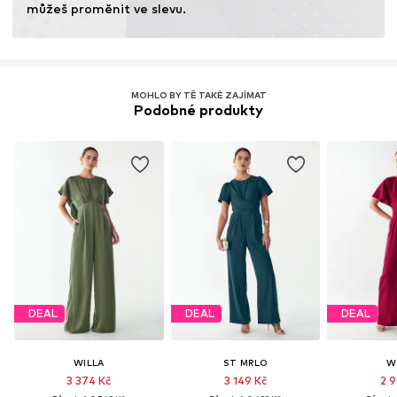
můžeš proměnit ve slevu.
MOHLO BY TĚ TAKÉ ZAJÍMAT
Podobné produkty
DEAL
DEAL
DEAL
WILLA
ST MRLO
W
3 374 Kč
3 149 Kč
2 9