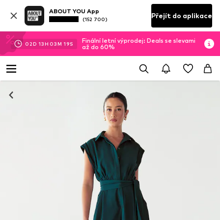
ABOUT YOU App
Přejít do aplikace
(152 700)
Finální letní výprodej: Deals se slevami
02
D
13
H
03
M
18
S
až do 60%