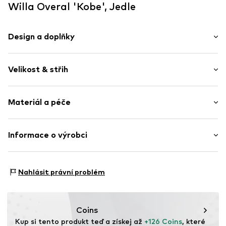
Willa Overal 'Kobe', Jedle
Design a doplňky
Jednobarevný
Velikost & střih
Košilový límec (klasický)
Sklady
Délka rukávu: Čtvrtinový rukáv
Nařásněné
Materiál a péče
Délka: Dlouhé / Maxi
Prošitý spodní lem
Střih: Normální střih
Na uzel/zavázání
Materiál: 3% Elastan, 97% Polyester - PES
Informace o výrobci
Boční průhmatové kapsy
Švy tón v tónu
ABA labels Europe UG
Knoflíkové zapínání
Friedrichstraße 88
Nahlásit právní problém
10117 Berlin
Položka č.
WLL0182004000001
DE
https://abalabels.com.au/
Coins
Kup si tento produkt teď a získej až 
+126 Coins
, které 