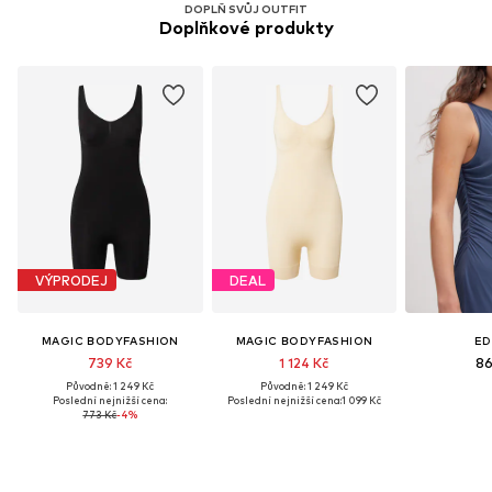
DOPLŇ SVŮJ OUTFIT
Doplňkové produkty
VÝPRODEJ
DEAL
MAGIC BODYFASHION
MAGIC BODYFASHION
ED
739 Kč
1 124 Kč
86
Původně: 1 249 Kč
Původně: 1 249 Kč
Poslední nejnižší cena:
Poslední nejnižší cena:
1 099 Kč
773 Kč
-4%