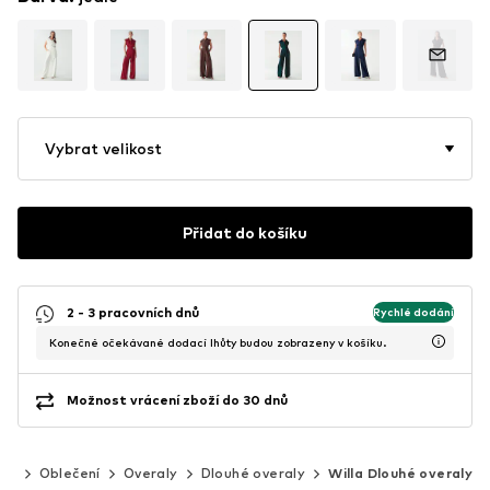
Vybrat velikost
Přidat do košíku
2 - 3 pracovních dnů
Rychlé dodání
Konečné očekávané dodací lhůty budou zobrazeny v košíku.
Možnost vrácení zboží do 30 dnů
ny
Oblečení
Overaly
Dlouhé overaly
Willa Dlouhé overaly