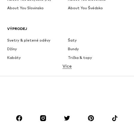
About You Slovinsko
About You Švédsko
VÝPRODEJ
Svetry & pletené oděvy
Šaty
Džíny
Bundy
Kabáty
Trička & topy
Více
Kalhoty
Spodní prádlo
Sukně
Halenky & tuniky
Mikiny
Blejzry
Plavky
Overaly
Móda pro plnoštíhlé
Těhotenská móda
Boty
Sport
Doplňky
Premium
OBLEČENÍ