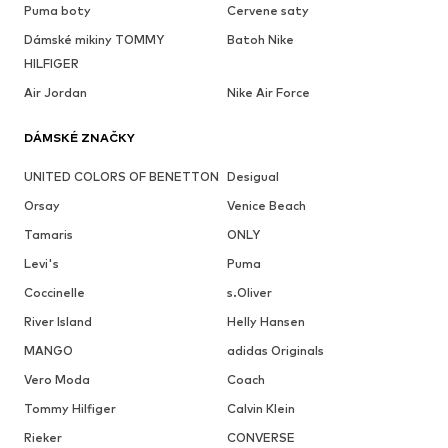
Puma boty
Cervene saty
Dámské mikiny TOMMY
Batoh Nike
HILFIGER
Air Jordan
Nike Air Force
DÁMSKÉ ZNAČKY
UNITED COLORS OF BENETTON
Desigual
Orsay
Venice Beach
Tamaris
ONLY
Levi's
Puma
Coccinelle
s.Oliver
River Island
Helly Hansen
MANGO
adidas Originals
Vero Moda
Coach
Tommy Hilfiger
Calvin Klein
Rieker
CONVERSE