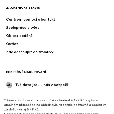
ZÁKAZNICKÝ SERVIS
Nové
Oblíbené
Šaty
Džíny
Centrum pomoci a kontakt
Trička & topy
Kalhoty
Spolupráce s tvůrci
Bundy
Svetry & pletené oděvy
Oblast dodání
Spodní prádlo
Halenky & tuniky
Outlet
Kabáty
Sukně
Zde odstoupit od smlouvy
Plavky
Mikiny
Blejzry
Overaly
Móda pro plnoštíhlé
Těhotenská móda
BEZPEČNÉ NAKUPOVANÍ
Příležitosti
Exkluzivně
Upcyklace
 Tvá data jsou u nás v bezpečí
BOTY
*Doručení zdarma pro objednávky v hodnotě 499 Kč a vyšší, v
Nové
Oblíbené
opačném případě se na objednávku vztahuje poštovné a poplatky
za služby ve výši 49 Kč.
Tenisky
Kotníkové & chelsea boty
Nejnižší celková cena za posledních 30 dní před snížením ceny.