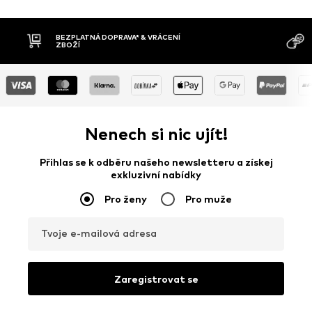
VRÁCENÍ
DOBÍRKA
Nenech si nic ujít!
Přihlas se k odběru našeho newsletteru a získej
exkluzivní nabídky
Pro ženy
Pro muže
Tvoje e-mailová adresa
Zaregistrovat se