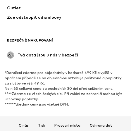
Spodní prádlo
Halenky & tuniky
Outlet
Kabáty
Sukně
Zde odstoupit od smlouvy
Plavky
Mikiny
Blejzry
Overaly
Móda pro plnoštíhlé
Těhotenská móda
BEZPEČNÉ NAKUPOVANÍ
Příležitosti
Exkluzivně
Upcyklace
 Tvá data jsou u nás v bezpečí
BOTY
*Doručení zdarma pro objednávky v hodnotě 499 Kč a vyšší, v
Nové
Oblíbené
opačném případě se na objednávku vztahuje poštovné a poplatky
za služby ve výši 49 Kč.
Tenisky
Kotníkové & chelsea boty
Nejnižší celková cena za posledních 30 dní před snížením ceny.
Lodičky & boty na podpatku
Kozačky
****Zdarma ze všech českých sítí. Při volání ze zahraničí mohou být
účtovány poplatky.
Sandály
Polobotky
******Všechny ceny jsou včetně DPH.
Sportovní boty
Baleríny
Pantofle
Domácí obuv
O nás
Tisk
Pracovní místa
Ochrana dat
Exkluzivně