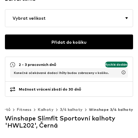
Vybrat velikost
Přidat do košíku
2 - 3 pracovních dnů
Rychlé dodání
Konečné očekávané dodací lhůty budou zobrazeny v košíku.
Možnost vrácení zboží do 30 dnů
portů
Fitness
Kalhoty
3/4 kalhoty
Winshape 3/4 kalhoty
Winshape Slimfit Sportovní kalhoty
'HWL202', Černá