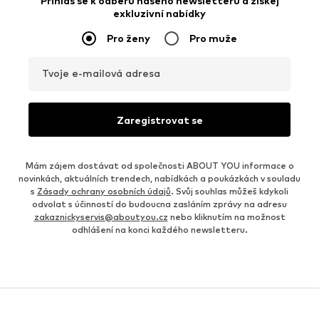
Přihlas se k odběru našeho newsletteru a získej
exkluzivní nabídky
Pro ženy
Pro muže
Tvoje e-mailová adresa
Zaregistrovat se
Mám zájem dostávat od společnosti ABOUT YOU informace o
novinkách, aktuálních trendech, nabídkách a poukázkách v souladu
s
Zásady ochrany osobních údajů
. Svůj souhlas můžeš kdykoli
odvolat s účinností do budoucna zasláním zprávy na adresu
zakaznickyservis@aboutyou.cz
nebo kliknutím na možnost
odhlášení na konci každého newsletteru.