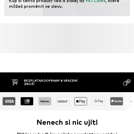
Kup si tento produkt teď a získej až 
+41 Coins
, které 
můžeš proměnit ve slevu.
BEZPLATNÁ DOPRAVA* & VRÁCENÍ
ZBOŽÍ
Nenech si nic ujít!