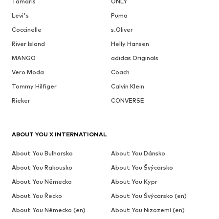
Tamaris
ONLY
Levi's
Puma
Coccinelle
s.Oliver
River Island
Helly Hansen
MANGO
adidas Originals
Vero Moda
Coach
Tommy Hilfiger
Calvin Klein
Rieker
CONVERSE
ABOUT YOU X INTERNATIONAL
About You Bulharsko
About You Dánsko
About You Rakousko
About You Švýcarsko
About You Německo
About You Kypr
About You Řecko
About You Švýcarsko (en)
About You Německo (en)
About You Nizozemí (en)