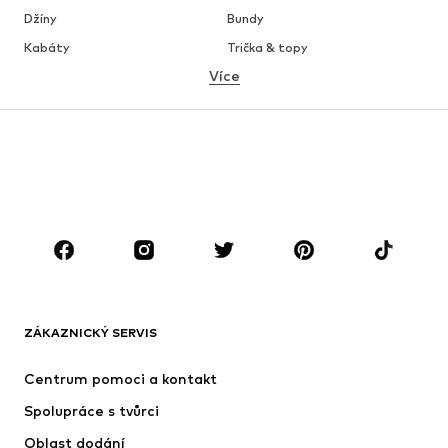
Džíny
Bundy
Kabáty
Trička & topy
Více
Kalhoty
Spodní prádlo
Sukně
Halenky & tuniky
Mikiny
Blejzry
Plavky
Overaly
Móda pro plnoštíhlé
Těhotenská móda
Boty
Sport
Doplňky
Premium
OBLEČENÍ
ZÁKAZNICKÝ SERVIS
Nové
Oblíbené
Šaty
Džíny
Centrum pomoci a kontakt
Trička & topy
Kalhoty
Spolupráce s tvůrci
Bundy
Svetry & pletené oděvy
Oblast dodání