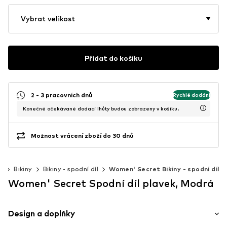
Vybrat velikost
Přidat do košíku
2 - 3 pracovních dnů
Rychlé dodání
Konečné očekávané dodací lhůty budou zobrazeny v košíku.
Možnost vrácení zboží do 30 dnů
y
Bikiny
Bikiny - spodní díl
Women' Secret Bikiny - spodní díl
Women' Secret Spodní díl plavek, Modrá
Design a doplňky