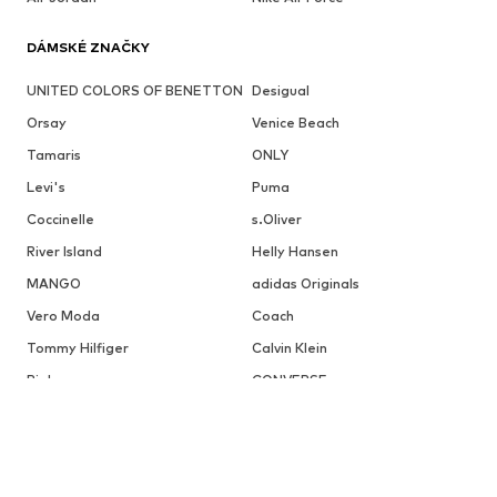
DÁMSKÉ ZNAČKY
UNITED COLORS OF BENETTON
Desigual
Orsay
Venice Beach
Tamaris
ONLY
Levi's
Puma
Coccinelle
s.Oliver
River Island
Helly Hansen
MANGO
adidas Originals
Vero Moda
Coach
Tommy Hilfiger
Calvin Klein
Rieker
CONVERSE
ABOUT YOU X INTERNATIONAL