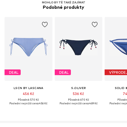
MOHLO BY TĚ TAKÉ ZAJÍMAT
Podobné produkty
DEAL
DEAL
VÝPRODE
LSCN BY LASCANA
S.OLIVER
SOLID 
456 Kč
536 Kč
74
Původně: 570 Kč
Původně: 670 Kč
Původně
Poslední nejnižší cena:
456 Kč
Poslední nejnižší cena:
469 Kč
Poslední nejn