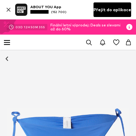
ABOUT YOU App
Přejít do aplikace
(152 700)
Finální letní výprodej: Deals se slevami
03
D
12
H
50
M
35
S
až do 60%