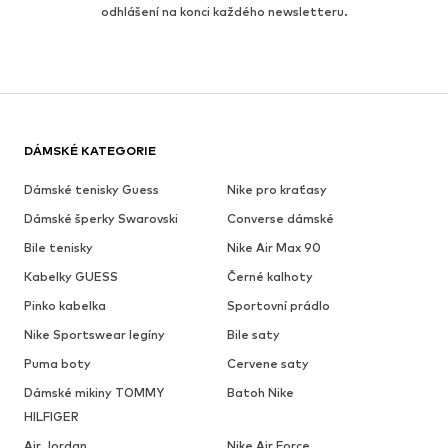
odhlášení na konci každého newsletteru.
DÁMSKÉ KATEGORIE
Dámské tenisky Guess
Nike pro kraťasy
Dámské šperky Swarovski
Converse dámské
Bile tenisky
Nike Air Max 90
Kabelky GUESS
Černé kalhoty
Pinko kabelka
Sportovní prádlo
Nike Sportswear legíny
Bile saty
Puma boty
Cervene saty
Dámské mikiny TOMMY
Batoh Nike
HILFIGER
Air Jordan
Nike Air Force