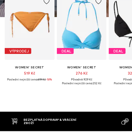
VÝPRODEJ
DEAL
DEAL
WOMEN' SECRET
WOMEN' SECRET
WOMEN
519 Kč
276 Kč
32
Poslední nejnižší cena:
619 Kč
-16%
Původně: 929 Kč
Původn
Poslední nejnižší cena:
252 Kč
Poslední nejn
MOŽNOST VR
DOBÍRKA
DNŮ