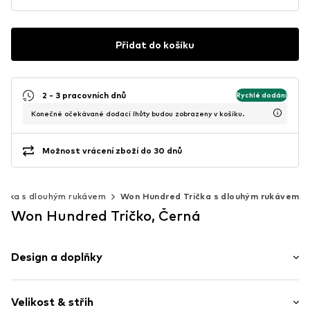
Přidat do košíku
2 - 3 pracovních dnů
Rychlé dodání
Konečné očekávané dodací lhůty budou zobrazeny v košíku.
Možnost vrácení zboží do 30 dnů
rička s dlouhým rukávem
Won Hundred Trička s dlouhým rukávem
Won Hundred Tričko, Černá
Design a doplňky
Jednobarevný
Velikost & střih
Kulatý výstřih