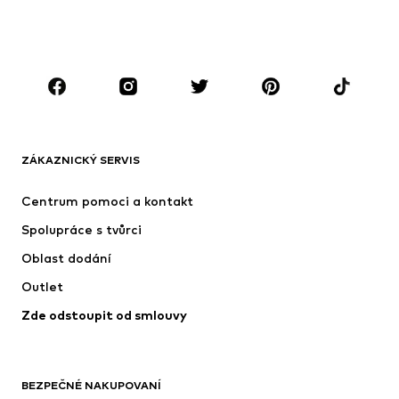
Plavky
Overaly
Móda pro plnoštíhlé
Těhotenská móda
Boty
Sport
Doplňky
Premium
OBLEČENÍ
ZÁKAZNICKÝ SERVIS
Nové
Oblíbené
Šaty
Džíny
Centrum pomoci a kontakt
Trička & topy
Kalhoty
Spolupráce s tvůrci
Bundy
Svetry & pletené oděvy
Oblast dodání
Spodní prádlo
Halenky & tuniky
Outlet
Kabáty
Sukně
Zde odstoupit od smlouvy
Plavky
Mikiny
Blejzry
Overaly
Móda pro plnoštíhlé
Těhotenská móda
BEZPEČNÉ NAKUPOVANÍ
Příležitosti
Exkluzivně