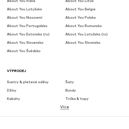
About You Itálie
About You Litva
About You Lotyšsko
About You Belgie
About You Nizozemí
About You Polsko
About You Portugalsko
About You Rumunsko
About You Estonsko (ru)
About You Lotyšsko (ru)
About You Slovensko
About You Slovinsko
About You Švédsko
VÝPRODEJ
Svetry & pletené oděvy
Šaty
Džíny
Bundy
Kabáty
Trička & topy
Více
Kalhoty
Spodní prádlo
Sukně
Halenky & tuniky
Mikiny
Blejzry