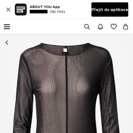
ABOUT YOU App
Přejít do aplikace
(152 700)