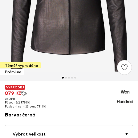
Téměř vyprodáno
Prémium
VÝPRODEJ
VÝPRODEJ
879 Kč
879 Kč
vč. DPH
vč. DPH
Původně: 2 979 Kč
Původně: 2 979 Kč
Poslední nejnižší cena:
Poslední nejnižší cena:
791 Kč
791 Kč
Barva
:
černá
Vybrat velikost