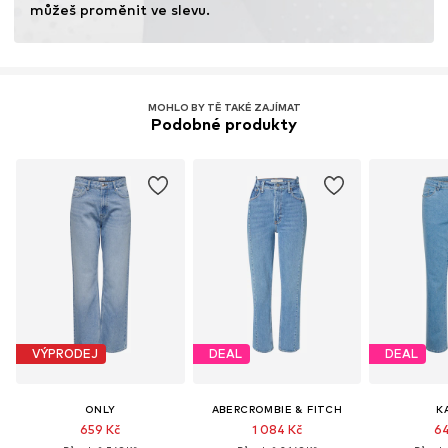
můžeš proměnit ve slevu.
minimalizuje používání chemických hnojiv.
Více informací
MOHLO BY TĚ TAKÉ ZAJÍMAT
Podobné produkty
VÝPRODEJ
DEAL
DEAL
ONLY
ABERCROMBIE & FITCH
K
659 Kč
1 084 Kč
64