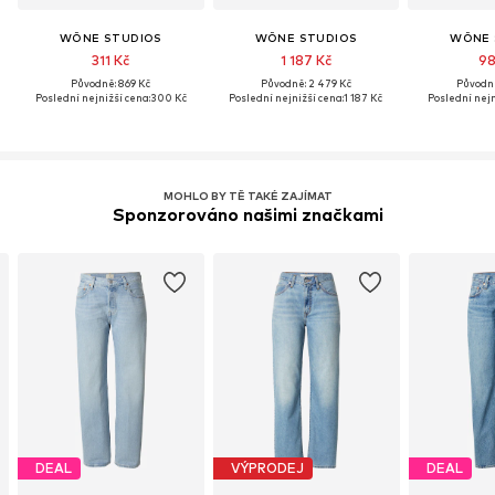
WÔNE STUDIOS
WÔNE STUDIOS
WÔNE 
311 Kč
1 187 Kč
98
Původně: 869 Kč
Původně: 2 479 Kč
Původně
Poslední nejnižší cena:
300 Kč
Poslední nejnižší cena:
1 187 Kč
Poslední nejn
MOHLO BY TĚ TAKÉ ZAJÍMAT
Sponzorováno našimi značkami
DEAL
VÝPRODEJ
DEAL