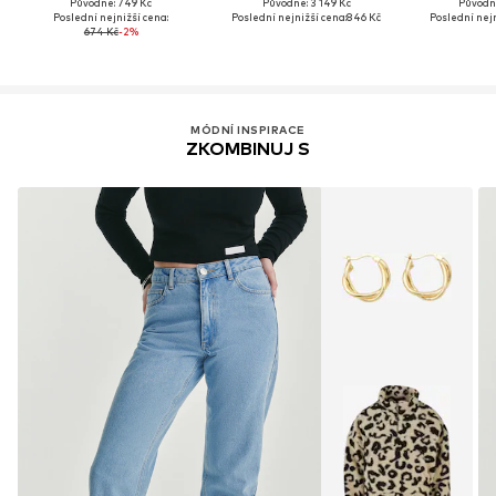
Původně: 749 Kč
Původně: 3 149 Kč
Původně
Poslední nejnižší cena:
Poslední nejnižší cena:
846 Kč
Poslední nejn
674 Kč
-2%
MÓDNÍ INSPIRACE
ZKOMBINUJ S