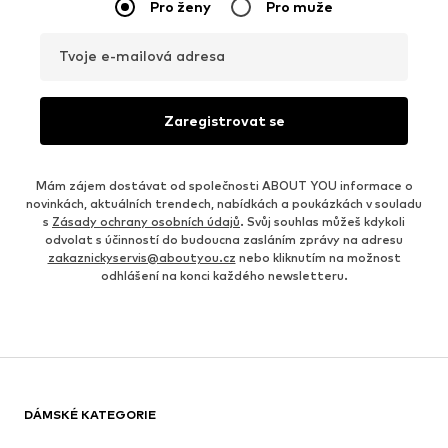
Pro ženy
Pro muže
Tvoje e-mailová adresa
Zaregistrovat se
Mám zájem dostávat od společnosti ABOUT YOU informace o
novinkách, aktuálních trendech, nabídkách a poukázkách v souladu
s
Zásady ochrany osobních údajů
. Svůj souhlas můžeš kdykoli
odvolat s účinností do budoucna zasláním zprávy na adresu
zakaznickyservis@aboutyou.cz
nebo kliknutím na možnost
odhlášení na konci každého newsletteru.
DÁMSKÉ KATEGORIE