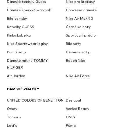
Dámské tenisky Guess
Nike pro kraťasy
Dámské šperky Swarovski
Converse dámské
Bile tenisky
Nike Air Max 90
Kabelky GUESS
Černé kalhoty
Pinko kabelka
Sportovní prádlo
Nike Sportswear legíny
Bile saty
Puma boty
Cervene saty
Dámské mikiny TOMMY
Batoh Nike
HILFIGER
Air Jordan
Nike Air Force
DÁMSKÉ ZNAČKY
UNITED COLORS OF BENETTON
Desigual
Orsay
Venice Beach
Tamaris
ONLY
Levi's
Puma