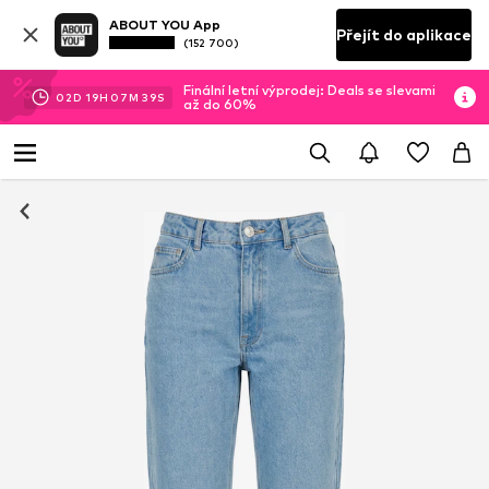
ABOUT YOU App
Přejít do aplikace
(152 700)
Finální letní výprodej: Deals se slevami
02
D
19
H
07
M
38
S
až do 60%