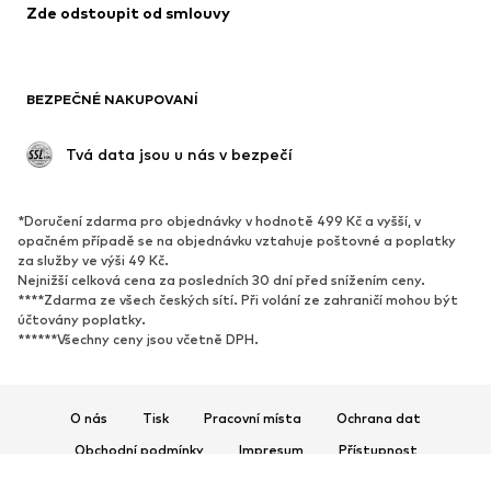
Zde odstoupit od smlouvy
Plavky
Mikiny
Blejzry
Overaly
Móda pro plnoštíhlé
Těhotenská móda
BEZPEČNÉ NAKUPOVANÍ
Příležitosti
Exkluzivně
Upcyklace
 Tvá data jsou u nás v bezpečí
BOTY
*Doručení zdarma pro objednávky v hodnotě 499 Kč a vyšší, v
Nové
Oblíbené
opačném případě se na objednávku vztahuje poštovné a poplatky
za služby ve výši 49 Kč.
Tenisky
Kotníkové & chelsea boty
Nejnižší celková cena za posledních 30 dní před snížením ceny.
Lodičky & boty na podpatku
Kozačky
****Zdarma ze všech českých sítí. Při volání ze zahraničí mohou být
účtovány poplatky.
Sandály
Polobotky
******Všechny ceny jsou včetně DPH.
Sportovní boty
Baleríny
Pantofle
Domácí obuv
O nás
Tisk
Pracovní místa
Ochrana dat
Exkluzivně
Obchodní podmínky
Impresum
Přístupnost
SPORT
Bezpečnost produktů