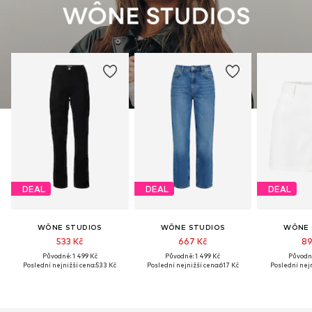
DEAL
DEAL
DEAL
WÔNE STUDIOS
WÔNE STUDIOS
WÔNE 
533 Kč
667 Kč
89
Původně: 1 499 Kč
Původně: 1 499 Kč
Původně
Poslední nejnižší cena:
533 Kč
Poslední nejnižší cena:
617 Kč
Poslední nejn