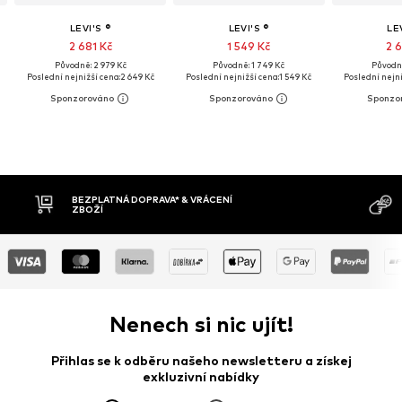
LEVI'S ®
LEVI'S ®
LE
2 681 Kč
1 549 Kč
2 6
Původně: 2 979 Kč
Původně: 1 749 Kč
Původně
Poslední nejnižší cena:
2 649 Kč
Poslední nejnižší cena:
1 549 Kč
Poslední nejni
MOŽNOST VR
DOBÍRKA
DNŮ
Nenech si nic ujít!
Přihlas se k odběru našeho newsletteru a získej
exkluzivní nabídky