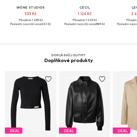
WÔNE STUDIOS
CECIL
LEV
533 Kč
1 124 Kč
2 4
Původně: 1 499 Kč
Původně: 1 249 Kč
Původně
Poslední nejnižší cena:
533 Kč
Poslední nejnižší cena:
989 Kč
Poslední nejni
DOPLŇ SVŮJ OUTFIT
Doplňkové produkty
DEAL
DEAL
DEAL