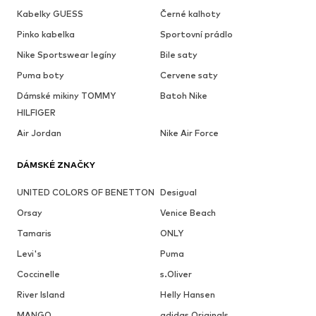
Kabelky GUESS
Černé kalhoty
Pinko kabelka
Sportovní prádlo
Nike Sportswear legíny
Bile saty
Puma boty
Cervene saty
Dámské mikiny TOMMY
Batoh Nike
HILFIGER
Air Jordan
Nike Air Force
DÁMSKÉ ZNAČKY
UNITED COLORS OF BENETTON
Desigual
Orsay
Venice Beach
Tamaris
ONLY
Levi's
Puma
Coccinelle
s.Oliver
River Island
Helly Hansen
MANGO
adidas Originals