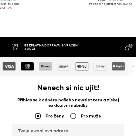
nejnižší cena:
Poslední nejnižší cena:
1 350 Kč
19 Kč
-15%
MOŽNOST VR
DOBÍRKA
DNŮ
Nenech si nic ujít!
Přihlas se k odběru našeho newsletteru a získej
exkluzivní nabídky
Pro ženy
Pro muže
Tvoje e-mailová adresa