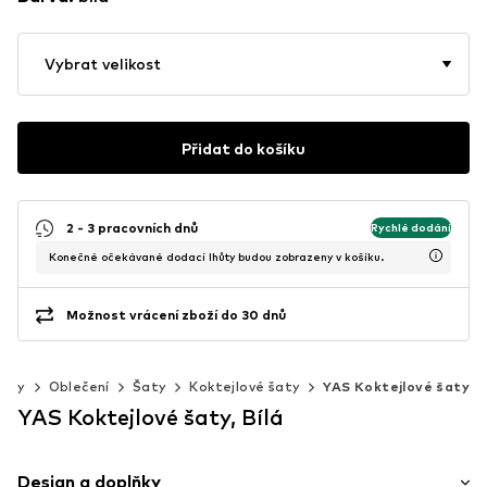
Vybrat velikost
Přidat do košíku
2 - 3 pracovních dnů
Rychlé dodání
Konečné očekávané dodací lhůty budou zobrazeny v košíku.
Možnost vrácení zboží do 30 dnů
eny
Oblečení
Šaty
Koktejlové šaty
YAS Koktejlové šaty
YAS Koktejlové šaty, Bílá
Design a doplňky