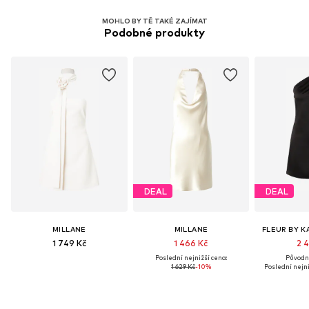
MOHLO BY TĚ TAKÉ ZAJÍMAT
Podobné produkty
DEAL
DEAL
MILLANE
MILLANE
FLEUR BY K
1 749 Kč
1 466 Kč
2 4
Poslední nejnižší cena:
Původně
1 629 Kč
-10%
Poslední nejni