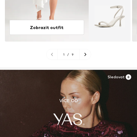
Zobrazit outfit
1
/
9
Sledovat
VÍCE OD