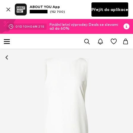
ABOUT YOU App
Přejít do aplikace
(152 700)
Finální letní výprodej: Deals se slevami
01
D
10
H
06
M
20
S
až do 60%