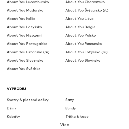
About You Lucembursko
About You Chorvatsko
About You Maďarsko
About You Švýcarsko (it)
About You Itálie
About You Litva
About You Lotyšsko
About You Belgie
About You Nizozemí
About You Polsko
About You Portugalsko
About You Rumunsko
About You Estonsko (ru)
About You Lotyšsko (ru)
About You Slovensko
About You Slovinsko
About You Švédsko
VÝPRODEJ
Svetry & pletené oděvy
Šaty
Džíny
Bundy
Kabáty
Trička & topy
Více
Kalhoty
Spodní prádlo