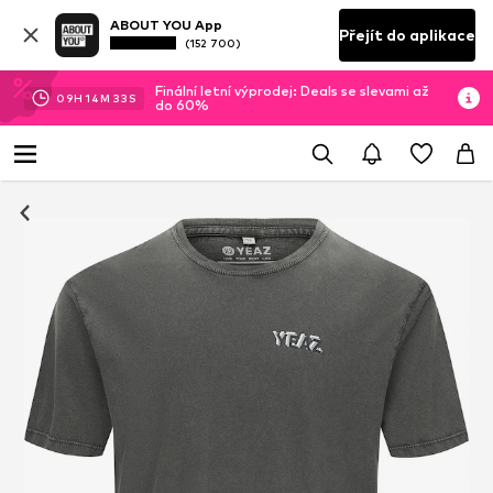
ABOUT YOU App
Přejít do aplikace
(152 700)
Finální letní výprodej: Deals se slevami až
09
H
14
M
32
S
do 60%