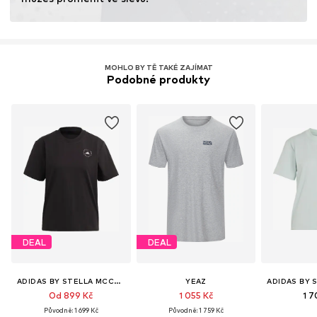
MOHLO BY TĚ TAKÉ ZAJÍMAT
Podobné produkty
DEAL
DEAL
ADIDAS BY STELLA MCCARTNEY
YEAZ
Od 899 Kč
1 055 Kč
1 7
Původně: 1 699 Kč
Původně: 1 759 Kč