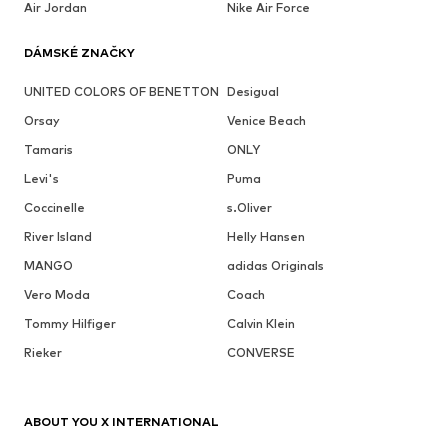
Air Jordan
Nike Air Force
DÁMSKÉ ZNAČKY
UNITED COLORS OF BENETTON
Desigual
Orsay
Venice Beach
Tamaris
ONLY
Levi's
Puma
Coccinelle
s.Oliver
River Island
Helly Hansen
MANGO
adidas Originals
Vero Moda
Coach
Tommy Hilfiger
Calvin Klein
Rieker
CONVERSE
ABOUT YOU X INTERNATIONAL