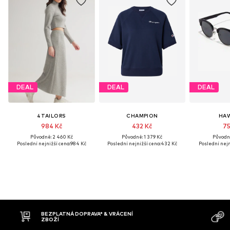
DEAL
DEAL
DEAL
4TAILORS
CHAMPION
HA
984 Kč
432 Kč
75
Původně: 2 460 Kč
Původně: 1 379 Kč
Původně
Poslední nejnižší cena:
984 Kč
Poslední nejnižší cena:
432 Kč
Poslední nejn
MOŽNOST VR
DOBÍRKA
DNŮ