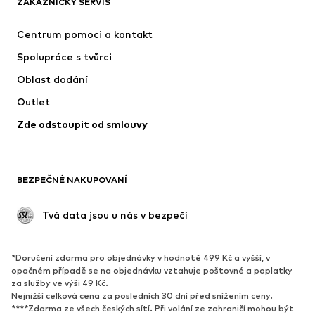
ZÁKAZNICKÝ SERVIS
Nové
Oblíbené
Šaty
Džíny
Centrum pomoci a kontakt
Trička & topy
Kalhoty
Spolupráce s tvůrci
Bundy
Svetry & pletené oděvy
Oblast dodání
Spodní prádlo
Halenky & tuniky
Outlet
Kabáty
Sukně
Zde odstoupit od smlouvy
Plavky
Mikiny
Blejzry
Overaly
Móda pro plnoštíhlé
Těhotenská móda
BEZPEČNÉ NAKUPOVANÍ
Příležitosti
Exkluzivně
Upcyklace
 Tvá data jsou u nás v bezpečí
BOTY
*Doručení zdarma pro objednávky v hodnotě 499 Kč a vyšší, v
Nové
Oblíbené
opačném případě se na objednávku vztahuje poštovné a poplatky
za služby ve výši 49 Kč.
Tenisky
Kotníkové & chelsea boty
Nejnižší celková cena za posledních 30 dní před snížením ceny.
Lodičky & boty na podpatku
Kozačky
****Zdarma ze všech českých sítí. Při volání ze zahraničí mohou být