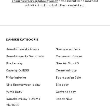
zakaznickyservis@aboutyou.cz
nebo kliknutím na možnost
odhlášení na konci každého newsletteru.
DÁMSKÉ KATEGORIE
Dámské tenisky Guess
Nike pro kraťasy
Dámské šperky Swarovski
Converse dámské
Bile tenisky
Nike Air Max 90
Kabelky GUESS
Černé kalhoty
Pinko kabelka
Sportovní prádlo
Nike Sportswear legíny
Bile saty
Puma boty
Cervene saty
Dámské mikiny TOMMY
Batoh Nike
HILFIGER