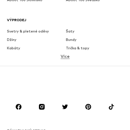
VÝPRODEJ
Svetry & pletené oděvy
Šaty
Džíny
Bundy
Kabáty
Trička & topy
Více
Kalhoty
Spodní prádlo
Sukně
Halenky & tuniky
Mikiny
Blejzry
Plavky
Overaly
Móda pro plnoštíhlé
Těhotenská móda
Boty
Sport
Doplňky
Premium
OBLEČENÍ