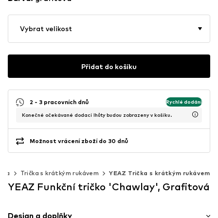
Vybrat velikost
Přidat do košíku
2 - 3 pracovních dnů
Rychlé dodání
Konečné očekávané dodací lhůty budou zobrazeny v košíku.
Možnost vrácení zboží do 30 dnů
ička
Trička s krátkým rukávem
YEAZ Trička s krátkým rukávem
YEAZ Funkční tričko 'Chawlay', Grafitová
Design a doplňky