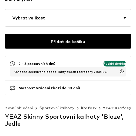
Vybrat velikost
Přidat do košíku
2 - 3 pracovních dnů
Rychlé dodání
Konečné očekávané dodací lhůty budou zobrazeny v košíku.
Možnost vrácení zboží do 30 dnů
portovní oblečení
Sportovní kalhoty
Kraťasy
YEAZ Kraťasy
YEAZ Skinny Sportovní kalhoty 'Blaze',
Jedle