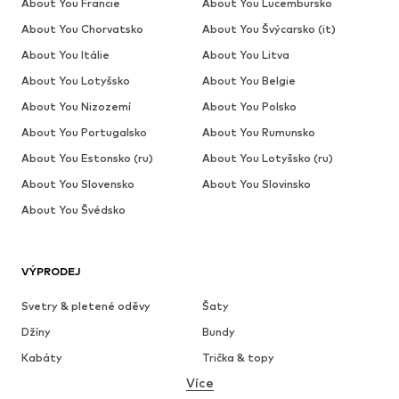
About You Francie
About You Lucembursko
About You Chorvatsko
About You Švýcarsko (it)
About You Itálie
About You Litva
About You Lotyšsko
About You Belgie
About You Nizozemí
About You Polsko
About You Portugalsko
About You Rumunsko
About You Estonsko (ru)
About You Lotyšsko (ru)
About You Slovensko
About You Slovinsko
About You Švédsko
VÝPRODEJ
Svetry & pletené oděvy
Šaty
Džíny
Bundy
Kabáty
Trička & topy
Více
Kalhoty
Spodní prádlo