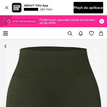
ABOUT YOU App
Přejít do aplikace
(152 700)
Finální letní výprodej: Deals se slevami
01
D
12
H
34
M
45
S
až do 60%