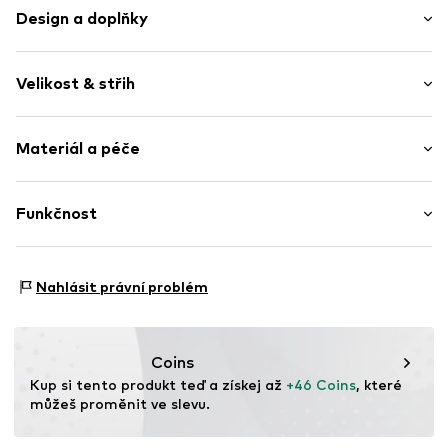
Design a doplňky
Jednobarevný
Velikost & střih
žerzej
Elastický pásek
Délka: Ke kolenům
Široký pas
Materiál a péče
Střih: Skinny
Potisk značky
Bez podšívky
Tabulka velikostí
Materiál: 90% Polyamid - PA, 10% Elastan
Funkčnost
Položka č.
EAZ6081001000005
Země původu: Čína
Sportovní typ: Jóga
Nahlásit právní problém
Funkce: Prodyšný
Funkce: Rychleschnoucí
Funkce: Přizpůsobivý
Coins
Kup si tento produkt teď a získej až 
+46 Coins
, které 
můžeš proměnit ve slevu.