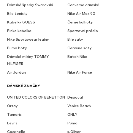
Dámské šperky Swarovski
Converse dámské
Bile tenisky
Nike Air Max 90
Kabelky GUESS
Černé kalhoty
Pinko kabelka
Sportovní prádlo
Nike Sportswear legíny
Bile saty
Puma boty
Cervene saty
Dámské mikiny TOMMY
Batoh Nike
HILFIGER
Air Jordan
Nike Air Force
DÁMSKÉ ZNAČKY
UNITED COLORS OF BENETTON
Desigual
Orsay
Venice Beach
Tamaris
ONLY
Levi's
Puma
Coccinelle
s.Oliver