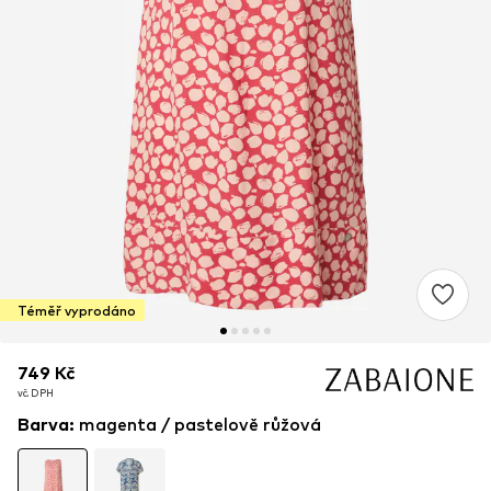
Téměř vyprodáno
749 Kč
749 Kč
vč. DPH
vč. DPH
Barva
:
magenta / pastelově růžová