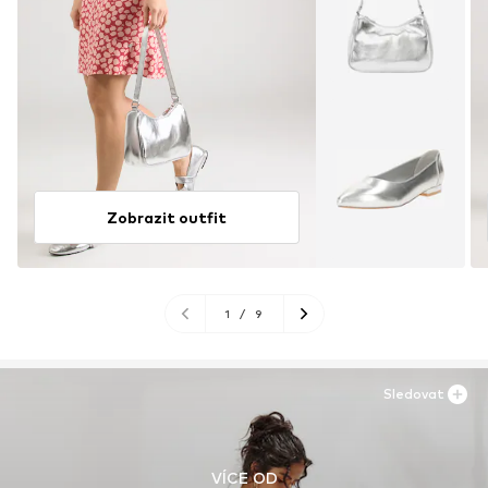
Zobrazit outfit
1
/
9
Sledovat
VÍCE OD