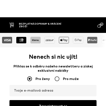
ENÍ
M
DOBÍRKA
D
Nenech si nic ujít!
Přihlas se k odběru našeho newsletteru a získej
exkluzivní nabídky
Pro ženy
Pro muže
Tvoje e-mailová adresa
Zaregistrovat se