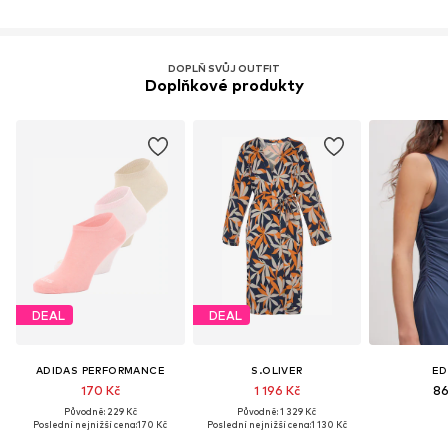
DOPLŇ SVŮJ OUTFIT
Doplňkové produkty
DEAL
DEAL
ADIDAS PERFORMANCE
S.OLIVER
ED
170 Kč
1 196 Kč
86
Původně: 229 Kč
Původně: 1 329 Kč
Poslední nejnižší cena:
170 Kč
Poslední nejnižší cena:
1 130 Kč