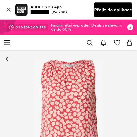
ABOUT YOU App
Přejít do aplikace
(152 700)
Finální letní výprodej: Deals se slevami
03
D
10
H
20
M
56
S
až do 60%