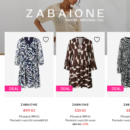
DEAL
DEAL
DEAL
ZABAIONE
ZABAIONE
ZAB
899 Kč
533 Kč
33
Původně: 999 Kč
Původně: 999 Kč
Původně
Poslední nejnižší cena:
665 Kč
Poslední nejnižší cena:
Poslední nejn
667 Kč
-20%