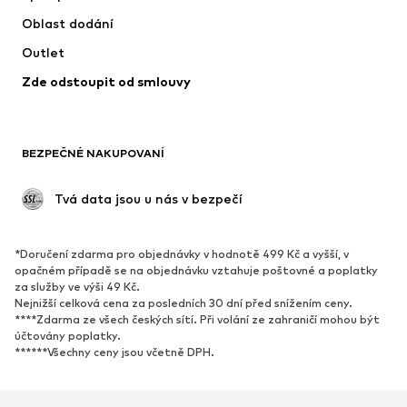
Bundy
Svetry & pletené oděvy
Oblast dodání
Spodní prádlo
Halenky & tuniky
Outlet
Kabáty
Sukně
Zde odstoupit od smlouvy
Plavky
Mikiny
Blejzry
Overaly
Móda pro plnoštíhlé
Těhotenská móda
BEZPEČNÉ NAKUPOVANÍ
Příležitosti
Exkluzivně
Upcyklace
 Tvá data jsou u nás v bezpečí
BOTY
*Doručení zdarma pro objednávky v hodnotě 499 Kč a vyšší, v
Nové
Oblíbené
opačném případě se na objednávku vztahuje poštovné a poplatky
za služby ve výši 49 Kč.
Tenisky
Kotníkové & chelsea boty
Nejnižší celková cena za posledních 30 dní před snížením ceny.
Lodičky & boty na podpatku
Kozačky
****Zdarma ze všech českých sítí. Při volání ze zahraničí mohou být
účtovány poplatky.
Sandály
Polobotky
******Všechny ceny jsou včetně DPH.
Sportovní boty
Baleríny
Pantofle
Domácí obuv