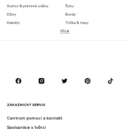
Svetry & pletené oděvy
Šaty
Džíny
Bundy
Kabáty
Trička & topy
Více
Kalhoty
Spodní prádlo
Sukně
Halenky & tuniky
Mikiny
Blejzry
Plavky
Overaly
Móda pro plnoštíhlé
Těhotenská móda
Boty
Sport
Doplňky
Premium
OBLEČENÍ
ZÁKAZNICKÝ SERVIS
Nové
Oblíbené
Šaty
Džíny
Centrum pomoci a kontakt
Trička & topy
Kalhoty
Spolupráce s tvůrci