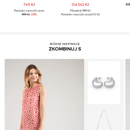
749 Kč
Od 342 Kč
99
Poslední nejnižší cena:
Původně: 999 Kč
999 Kč
-25%
Poslední nejnižší cena:
310 Kč
MÓDNÍ INSPIRACE
ZKOMBINUJ S