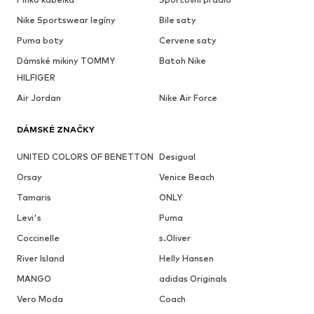
Nike Sportswear legíny
Bile saty
Puma boty
Cervene saty
Dámské mikiny TOMMY
Batoh Nike
HILFIGER
Air Jordan
Nike Air Force
DÁMSKÉ ZNAČKY
UNITED COLORS OF BENETTON
Desigual
Orsay
Venice Beach
Tamaris
ONLY
Levi's
Puma
Coccinelle
s.Oliver
River Island
Helly Hansen
MANGO
adidas Originals
Vero Moda
Coach