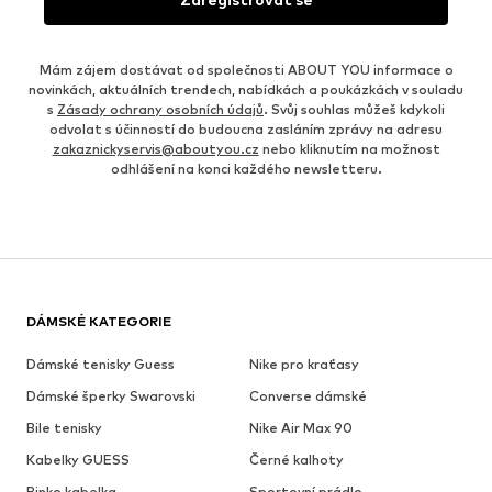
Mám zájem dostávat od společnosti ABOUT YOU informace o
novinkách, aktuálních trendech, nabídkách a poukázkách v souladu
s
Zásady ochrany osobních údajů
. Svůj souhlas můžeš kdykoli
odvolat s účinností do budoucna zasláním zprávy na adresu
zakaznickyservis@aboutyou.cz
nebo kliknutím na možnost
odhlášení na konci každého newsletteru.
DÁMSKÉ KATEGORIE
Dámské tenisky Guess
Nike pro kraťasy
Dámské šperky Swarovski
Converse dámské
Bile tenisky
Nike Air Max 90
Kabelky GUESS
Černé kalhoty
Pinko kabelka
Sportovní prádlo