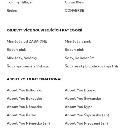
Tommy Hilfiger
Calvin Klein
Rieker
CONVERSE
OBJEVIT VÍCE SOUVISEJÍCÍCH KATEGORIÍ
Mini šaty od ZABAIONE
Mini šaty v pink
Šaty v pink
Šaty v pink
Mini šaty, Volánky
Šaty, Ke kolenům
Šaty vyrobené z Viskóza
Šaty ve stylu Lodičkový výstřih
ABOUT YOU X INTERNATIONAL
About You Bulharsko
About You Dánsko
About You Rakousko
About You Švýcarsko
About You Německo
About You Kypr
About You Řecko
About You Švýcarsko (en)
About You Německo (en)
About You Nizozemí (en)