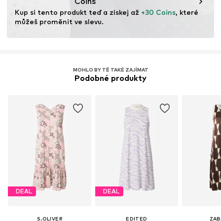
Coins
Kup si tento produkt teď a získej až 
+30 Coins
, které 
můžeš proměnit ve slevu.
MOHLO BY TĚ TAKÉ ZAJÍMAT
Podobné produkty
DEAL
DEAL
S.OLIVER
EDITED
ZAB