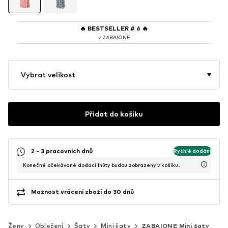
🔥
BESTSELLER # 6
🔥
v ZABAIONE
Vybrat velikost
Přidat do košíku
2 - 3 pracovních dnů
Rychlé dodání
Konečné očekávané dodací lhůty budou zobrazeny v košíku.
Možnost vrácení zboží do 30 dnů
Ženy
Oblečení
Šaty
Mini šaty
ZABAIONE Mini šaty