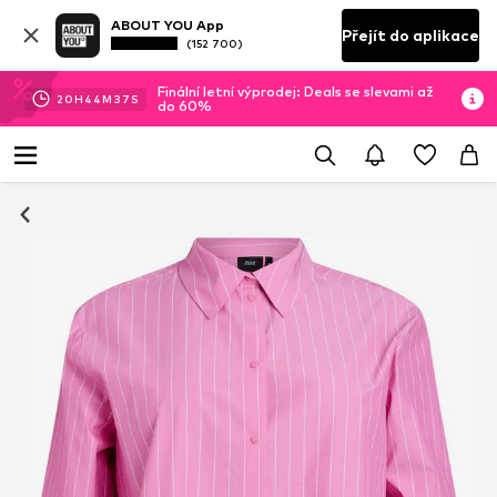
ABOUT YOU App
Přejít do aplikace
(152 700)
Finální letní výprodej: Deals se slevami až
20
H
44
M
36
S
do 60%