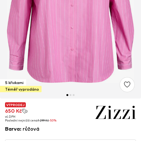
S křivkami
Téměř vyprodáno
VÝPRODEJ
VÝPRODEJ
650 Kč
650 Kč
vč. DPH
vč. DPH
Poslední nejnižší cena:
Poslední nejnižší cena:
1 299 Kč
1 299 Kč
-50%
-50%
Barva
:
růžová