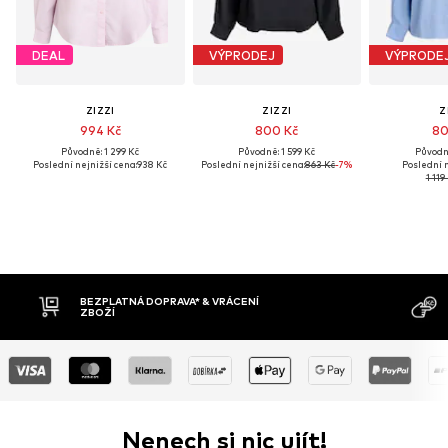
DEAL
VÝPRODEJ
VÝPRODE
ZIZZI
ZIZZI
Z
994 Kč
800 Kč
80
Původně: 1 299 Kč
Původně: 1 599 Kč
Původně
Poslední nejnižší cena:
938 Kč
Poslední nejnižší cena:
863 Kč
-7%
Poslední n
1 119
BEZPLATNÁ DOPRAVA* & VRÁCENÍ
ZBOŽÍ
Nenech si nic ujít!