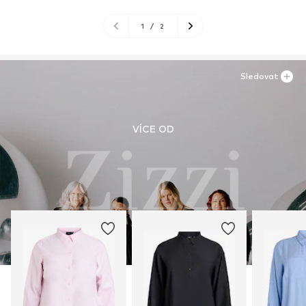
1
/
2
Sledovat
VÍCE OD