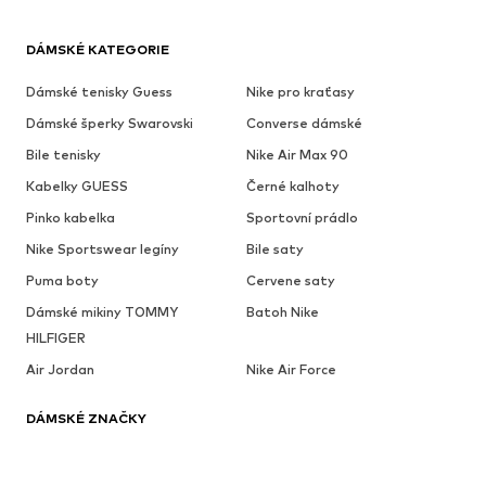
DÁMSKÉ KATEGORIE
Dámské tenisky Guess
Nike pro kraťasy
Dámské šperky Swarovski
Converse dámské
Bile tenisky
Nike Air Max 90
Kabelky GUESS
Černé kalhoty
Pinko kabelka
Sportovní prádlo
Nike Sportswear legíny
Bile saty
Puma boty
Cervene saty
Dámské mikiny TOMMY
Batoh Nike
HILFIGER
Air Jordan
Nike Air Force
DÁMSKÉ ZNAČKY
UNITED COLORS OF BENETTON
Desigual