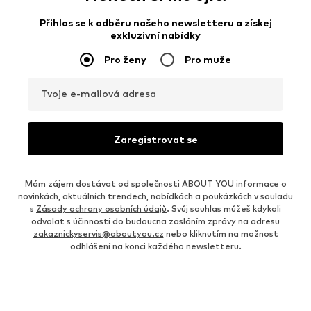
Přihlas se k odběru našeho newsletteru a získej
exkluzivní nabídky
Pro ženy
Pro muže
Tvoje e-mailová adresa
Zaregistrovat se
Mám zájem dostávat od společnosti ABOUT YOU informace o
novinkách, aktuálních trendech, nabídkách a poukázkách v souladu
s
Zásady ochrany osobních údajů
. Svůj souhlas můžeš kdykoli
odvolat s účinností do budoucna zasláním zprávy na adresu
zakaznickyservis@aboutyou.cz
nebo kliknutím na možnost
odhlášení na konci každého newsletteru.