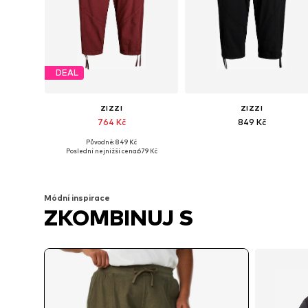
DEAL
ZIZZI
ZIZZI
764 Kč
849 Kč
Původně: 849 Kč
Dostupné v mnoha velikostech
Dostupné v mnoha velikostech
Poslední nejnižší cena:
679 Kč
Přidat do košíku
Přidat do košíku
Módní inspirace
ZKOMBINUJ S