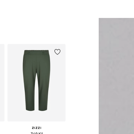
ZIZZI
749 Kč