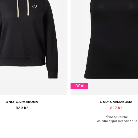
DEAL
ONLY CARMAKOMA
ONLY CARMAKOMA
869 Kč
637 Kč
Původně: 749 Kč
pné velikosti: XXL, 4XL, 6XL, 7XL
Dostupné velikosti: XL-XXL, XXXL-4XL, 
Poslední nejnižší cena:
467 Kč
Přidat do košíku
Přidat do košíku