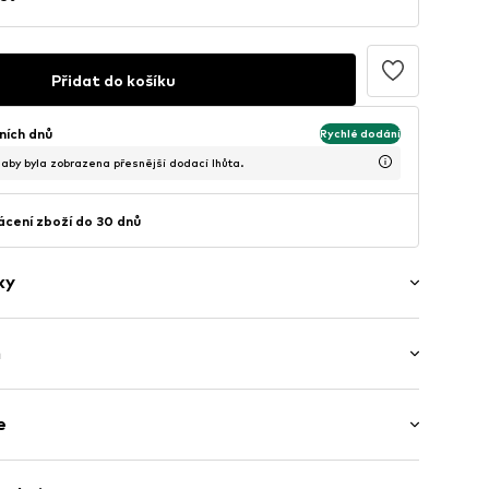
Přidat do košíku
ních dnů
Rychlé dodání
, aby byla zobrazena přesnější dodací lhůta.
cení zboží do 30 dnů
ky
ý
h
lka
ací šňůrkou
e
t
okraj
ysoký pas
tové kapsy
Bavlna