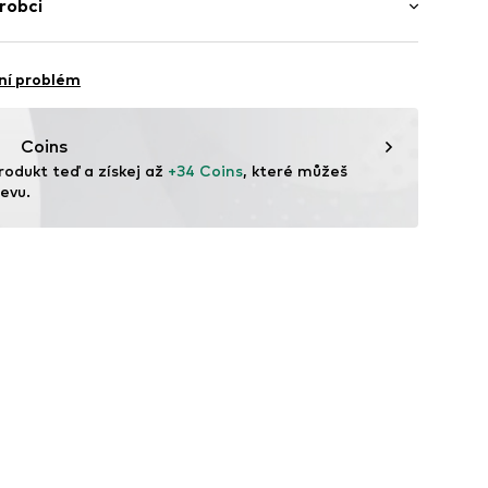
robci
ýlek v dolním lemu
í
angladéš
479001000001
ApS
° C
9
ní problém
šičce
ké teplotě
Coins
rodukt teď a získej až 
+34 Coins
, které můžeš 
evu.