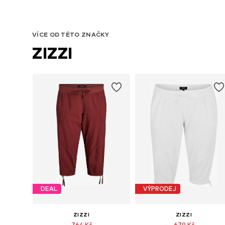
VÍCE OD TÉTO ZNAČKY
ZIZZI
DEAL
VÝPRODEJ
ZIZZI
ZIZZI
764 Kč
679 Kč