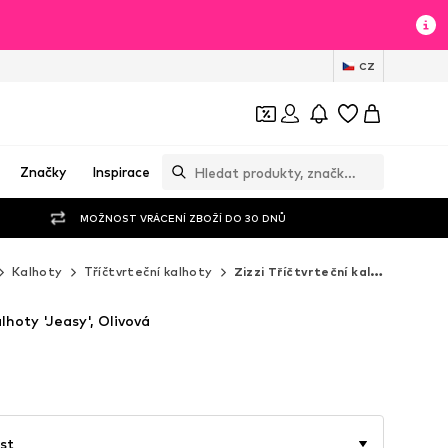
CZ
Značky
Inspirace
MOŽNOST VRÁCENÍ ZBOŽÍ DO 30 DNŮ
Kalhoty
Tříčtvrteční kalhoty
Zizzi Tříčtvrteční kalhoty
lhoty 'Jeasy', Olivová
st