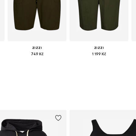
ZIZZI
ZIZZI
749 Kč
1 199 Kč
Dostupné v mnoha velikostech
Dostupné velikosti: 42-44, 46-48, 50-52, 54-56
Přidat do košíku
Přidat do košíku