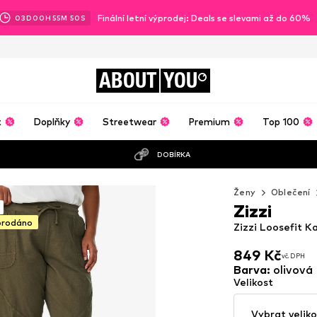
Finální letní výprodej: Deals se slevami až do 60%
03
D
00
H
55
M
48
S
ABOUT
YOU
t
Doplňky
Streetwear
Premium
Top 100
DOBÍRKA
Ženy
Oblečení
Zizzi
prodáno
Zizzi Loosefit Ka
849 Kč
vč. DPH
849 Kč
vč. DPH
Barva
:
olivová
Velikost
Vybrat veliko