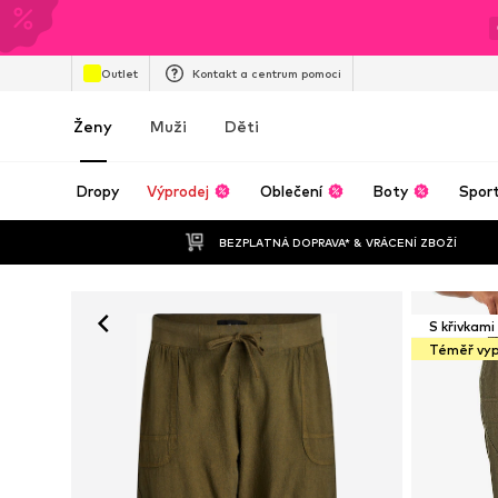
Outlet
Kontakt a centrum pomoci
Ženy
Muži
Děti
Dropy
Výprodej
Oblečení
Boty
Spor
BEZPLATNÁ DOPRAVA* & VRÁCENÍ ZBOŽÍ
S křivkami
Téměř vy