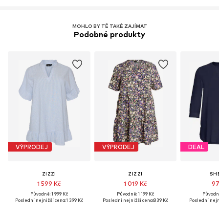
MOHLO BY TĚ TAKÉ ZAJÍMAT
Podobné produkty
VÝPRODEJ
VÝPRODEJ
DEAL
ZIZZI
ZIZZI
SH
1 599 Kč
1 019 Kč
97
Původně: 1 999 Kč
Původně: 1 199 Kč
Původně
Poslední nejnižší cena:
1 399 Kč
Poslední nejnižší cena:
839 Kč
Poslední nejn