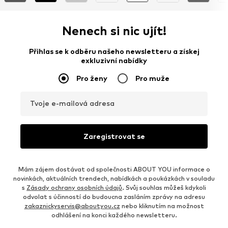
Nenech si nic ujít!
Přihlas se k odběru našeho newsletteru a získej
exkluzivní nabídky
Pro ženy
Pro muže
Tvoje e-mailová adresa
Zaregistrovat se
Mám zájem dostávat od společnosti ABOUT YOU informace o
novinkách, aktuálních trendech, nabídkách a poukázkách v souladu
s
Zásady ochrany osobních údajů
. Svůj souhlas můžeš kdykoli
odvolat s účinností do budoucna zasláním zprávy na adresu
zakaznickyservis@aboutyou.cz
nebo kliknutím na možnost
odhlášení na konci každého newsletteru.