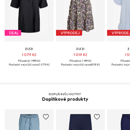
DEAL
VÝPRODEJ
VÝPRODE
ZIZZI
ZIZZI
Z
1 079 Kč
1 019 Kč
1 5
Původně: 1 999 Kč
Původně: 1 199 Kč
Původně
Poslední nejnižší cena:
1 079 Kč
Poslední nejnižší cena:
839 Kč
Poslední nejni
DOPLŇ SVŮJ OUTFIT
Doplňkové produkty