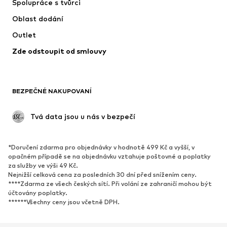
Spolupráce s tvůrci
Bundy
Svetry & pletené oděvy
Oblast dodání
Spodní prádlo
Halenky & tuniky
Outlet
Kabáty
Sukně
Zde odstoupit od smlouvy
Plavky
Mikiny
Blejzry
Overaly
Móda pro plnoštíhlé
Těhotenská móda
BEZPEČNÉ NAKUPOVANÍ
Příležitosti
Exkluzivně
Upcyklace
 Tvá data jsou u nás v bezpečí
BOTY
*Doručení zdarma pro objednávky v hodnotě 499 Kč a vyšší, v
Nové
Oblíbené
opačném případě se na objednávku vztahuje poštovné a poplatky
za služby ve výši 49 Kč.
Tenisky
Kotníkové & chelsea boty
Nejnižší celková cena za posledních 30 dní před snížením ceny.
Lodičky & boty na podpatku
Kozačky
****Zdarma ze všech českých sítí. Při volání ze zahraničí mohou být
účtovány poplatky.
Sandály
Polobotky
******Všechny ceny jsou včetně DPH.
Sportovní boty
Baleríny
Pantofle
Domácí obuv