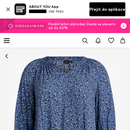
ABOUT YOU App
Přejít do aplikace
(152 700)
Finální letní výprodej: Deals se slevami
01
D
04
H
21
M
08
S
až do 60%