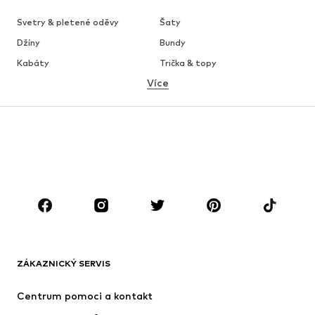
Svetry & pletené oděvy
Šaty
Džíny
Bundy
Kabáty
Trička & topy
Více
Kalhoty
Spodní prádlo
Sukně
Halenky & tuniky
Mikiny
Blejzry
Plavky
Overaly
Móda pro plnoštíhlé
Těhotenská móda
Boty
Sport
Doplňky
Premium
OBLEČENÍ
ZÁKAZNICKÝ SERVIS
Nové
Oblíbené
Šaty
Džíny
Centrum pomoci a kontakt
Trička & topy
Kalhoty