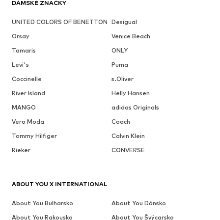
DÁMSKÉ ZNAČKY
UNITED COLORS OF BENETTON
Desigual
Orsay
Venice Beach
Tamaris
ONLY
Levi's
Puma
Coccinelle
s.Oliver
River Island
Helly Hansen
MANGO
adidas Originals
Vero Moda
Coach
Tommy Hilfiger
Calvin Klein
Rieker
CONVERSE
ABOUT YOU X INTERNATIONAL
About You Bulharsko
About You Dánsko
About You Rakousko
About You Švýcarsko