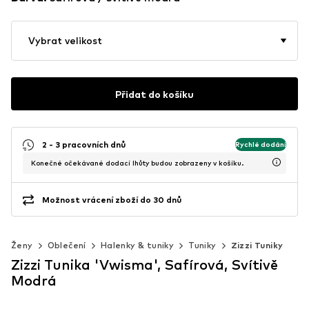
Vybrat velikost
Přidat do košíku
2 - 3 pracovních dnů
Rychlé dodání
Konečné očekávané dodací lhůty budou zobrazeny v košíku.
Možnost vrácení zboží do 30 dnů
Ženy
Oblečení
Halenky & tuniky
Tuniky
Zizzi Tuniky
Zizzi Tunika 'Vwisma', Safírová, Svítivě
Modrá