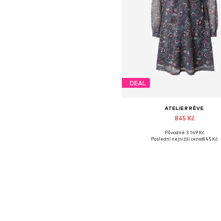
DEAL
ATELIER RÊVE
845 Kč
Původně: 3 149 Kč
Dostupné velikosti: 34, 36
Poslední nejnižší cena:
845 Kč
Přidat do košíku