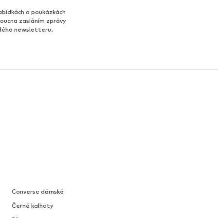
abídkách a poukázkách
udoucna zasláním zprávy
ždého newsletteru.
Converse dámské
Černé kalhoty