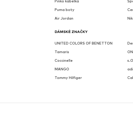
Pinko kabelka
Sp
Puma boty
Ce
Air Jordan
Nik
DÁMSKÉ ZNAČKY
UNITED COLORS OF BENETTON
De
Tamaris
ON
Coccinelle
s.O
MANGO
adi
Tommy Hilfiger
Cal