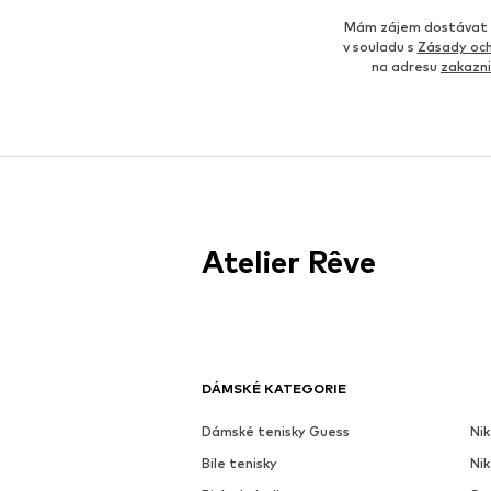
Mám zájem dostávat o
v souladu s
Zásady och
na adresu
zakazn
Atelier Rêve
DÁMSKÉ KATEGORIE
Dámské tenisky Guess
Nik
Bile tenisky
Ni