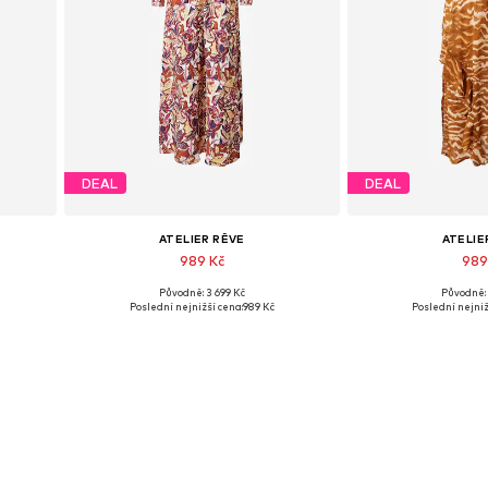
DEAL
DEAL
ATELIER RÊVE
ATELIE
989 Kč
989
Původně: 3 699 Kč
Původně: 
Dostupné velikosti: 34
Dostupné ve
Poslední nejnižší cena:
989 Kč
Poslední nejniž
Přidat do košíku
Přidat d