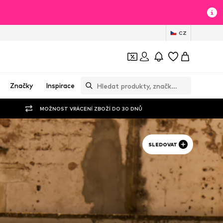
CZ
Značky
Inspirace
MOŽNOST VRÁCENÍ ZBOŽÍ DO 30 DNŮ
SLEDOVAT