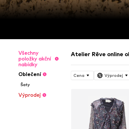
Všechny
Atelier Rêve online 
položky akční
nabídky
Oblečení
Cena
Výprodej
Šaty
Výprodej