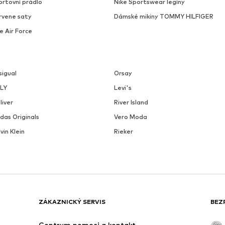
ortovní prádlo
Nike Sportswear legíny
rvene saty
Dámské mikiny TOMMY HILFIGER
e Air Force
sigual
Orsay
LY
Levi's
liver
River Island
das Originals
Vero Moda
vin Klein
Rieker
ZÁKAZNICKÝ SERVIS
BEZ
Centrum pomoci a kontakt