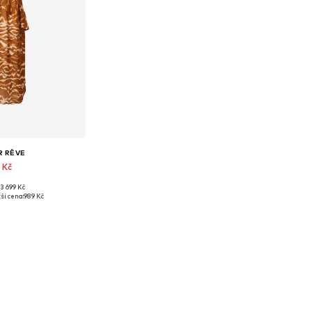
R RÊVE
 Kč
3 699 Kč
likosti: 36
ší cena:
989 Kč
o košíku