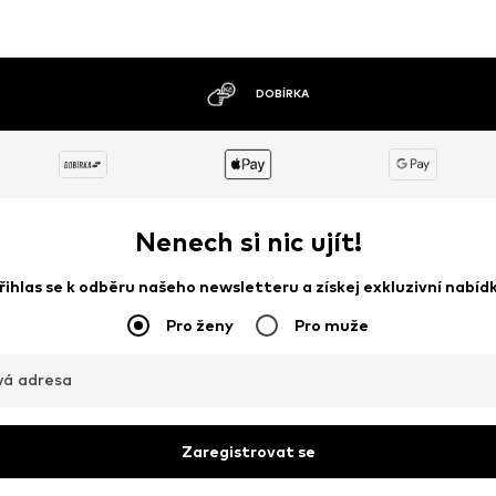
MOŽNOST VRÁCENÍ ZBOŽÍ DO 30 DNŮ
Nenech si nic ujít!
řihlas se k odběru našeho newsletteru a získej exkluzivní nabíd
Pro ženy
Pro muže
vá adresa
Zaregistrovat se