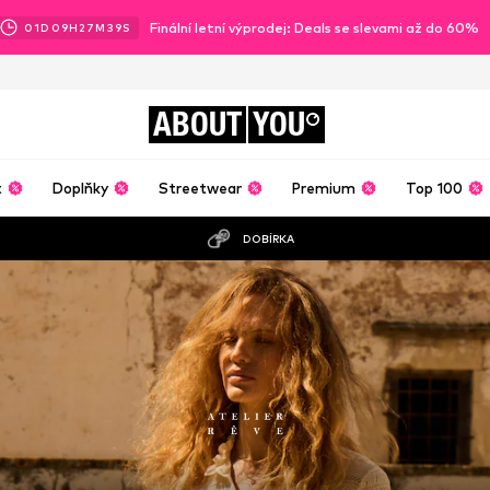
Finální letní výprodej: Deals se slevami až do 60%
01
D
09
H
27
M
38
S
ABOUT
YOU
t
Doplňky
Streetwear
Premium
Top 100
DOBÍRKA