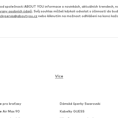
d společnosti ABOUT YOU informace o novinkách, aktuálních trendech, n
rany osobních údajů
. Svůj souhlas můžeš kdykoli odvolat s účinností do b
ickyservis@aboutyou.cz
nebo kliknutím na možnost odhlášení na konci ka
Více
e pro kraťasy
Dámské šperky Swarovski
ke Air Max 90
Kabelky GUESS