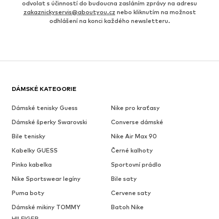
odvolat s účinností do budoucna zasláním zprávy na adresu
zakaznickyservis@aboutyou.cz
nebo kliknutím na možnost
odhlášení na konci každého newsletteru.
DÁMSKÉ KATEGORIE
Dámské tenisky Guess
Nike pro kraťasy
Dámské šperky Swarovski
Converse dámské
Bile tenisky
Nike Air Max 90
Kabelky GUESS
Černé kalhoty
Pinko kabelka
Sportovní prádlo
Nike Sportswear legíny
Bile saty
Puma boty
Cervene saty
Dámské mikiny TOMMY
Batoh Nike
HILFIGER