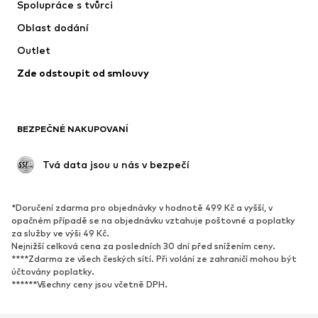
Spolupráce s tvůrci
Bundy
Svetry & pletené oděvy
Oblast dodání
Spodní prádlo
Halenky & tuniky
Outlet
Kabáty
Sukně
Zde odstoupit od smlouvy
Plavky
Mikiny
Blejzry
Overaly
Móda pro plnoštíhlé
Těhotenská móda
BEZPEČNÉ NAKUPOVANÍ
Příležitosti
Exkluzivně
Upcyklace
 Tvá data jsou u nás v bezpečí
BOTY
*Doručení zdarma pro objednávky v hodnotě 499 Kč a vyšší, v
Nové
Oblíbené
opačném případě se na objednávku vztahuje poštovné a poplatky
za služby ve výši 49 Kč.
Tenisky
Kotníkové & chelsea boty
Nejnižší celková cena za posledních 30 dní před snížením ceny.
Lodičky & boty na podpatku
Kozačky
****Zdarma ze všech českých sítí. Při volání ze zahraničí mohou být
účtovány poplatky.
Sandály
Polobotky
******Všechny ceny jsou včetně DPH.
Sportovní boty
Baleríny