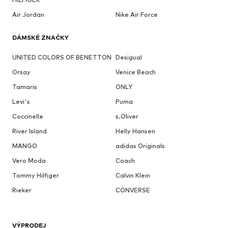
Air Jordan
Nike Air Force
DÁMSKÉ ZNAČKY
UNITED COLORS OF BENETTON
Desigual
Orsay
Venice Beach
Tamaris
ONLY
Levi's
Puma
Coccinelle
s.Oliver
River Island
Helly Hansen
MANGO
adidas Originals
Vero Moda
Coach
Tommy Hilfiger
Calvin Klein
Rieker
CONVERSE
VÝPRODEJ