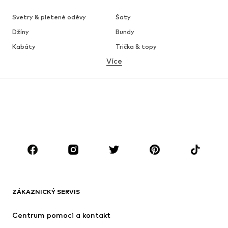
Svetry & pletené oděvy
Šaty
Džíny
Bundy
Kabáty
Trička & topy
Více
Kalhoty
Spodní prádlo
Sukně
Halenky & tuniky
Mikiny
Blejzry
Plavky
Overaly
Móda pro plnoštíhlé
Těhotenská móda
Boty
Sport
Doplňky
Premium
OBLEČENÍ
ZÁKAZNICKÝ SERVIS
Nové
Oblíbené
Šaty
Džíny
Centrum pomoci a kontakt
Trička & topy
Kalhoty