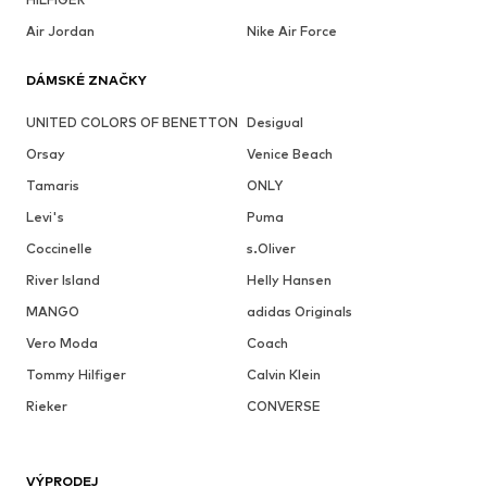
Air Jordan
Nike Air Force
DÁMSKÉ ZNAČKY
UNITED COLORS OF BENETTON
Desigual
Orsay
Venice Beach
Tamaris
ONLY
Levi's
Puma
Coccinelle
s.Oliver
River Island
Helly Hansen
MANGO
adidas Originals
Vero Moda
Coach
Tommy Hilfiger
Calvin Klein
Rieker
CONVERSE
VÝPRODEJ