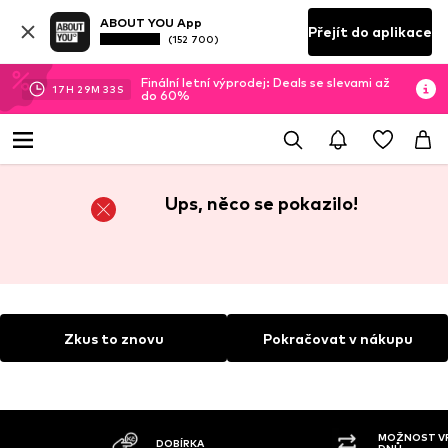
ABOUT YOU App
Přejít do aplikace
(152 700)
Finální letní výprodej: Deals se slevami až
17
H
29
M
33
S
do 60%
Ups, něco se pokazilo!
Zkus to znovu
Pokračovat v nákupu
MOŽNOST VR
DOBÍRKA