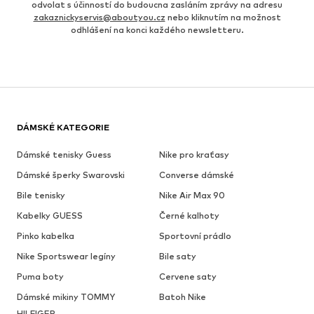
odvolat s účinností do budoucna zasláním zprávy na adresu
zakaznickyservis@aboutyou.cz
nebo kliknutím na možnost
odhlášení na konci každého newsletteru.
DÁMSKÉ KATEGORIE
Dámské tenisky Guess
Nike pro kraťasy
Dámské šperky Swarovski
Converse dámské
Bile tenisky
Nike Air Max 90
Kabelky GUESS
Černé kalhoty
Pinko kabelka
Sportovní prádlo
Nike Sportswear legíny
Bile saty
Puma boty
Cervene saty
Dámské mikiny TOMMY
Batoh Nike
HILFIGER