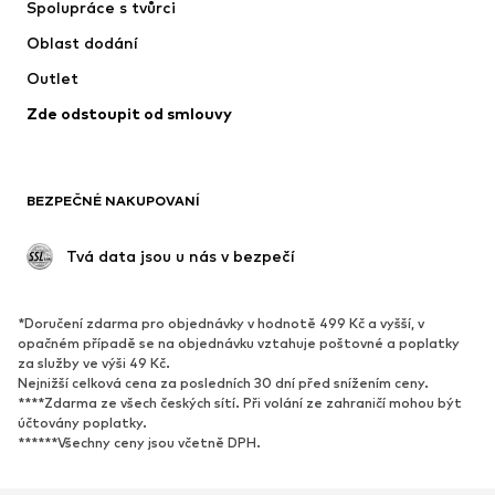
Spolupráce s tvůrci
Bundy
Svetry & pletené oděvy
Oblast dodání
Spodní prádlo
Halenky & tuniky
Outlet
Kabáty
Sukně
Zde odstoupit od smlouvy
Plavky
Mikiny
Blejzry
Overaly
Móda pro plnoštíhlé
Těhotenská móda
BEZPEČNÉ NAKUPOVANÍ
Příležitosti
Exkluzivně
Upcyklace
 Tvá data jsou u nás v bezpečí
BOTY
*Doručení zdarma pro objednávky v hodnotě 499 Kč a vyšší, v
Nové
Oblíbené
opačném případě se na objednávku vztahuje poštovné a poplatky
za služby ve výši 49 Kč.
Tenisky
Kotníkové & chelsea boty
Nejnižší celková cena za posledních 30 dní před snížením ceny.
Lodičky & boty na podpatku
Kozačky
****Zdarma ze všech českých sítí. Při volání ze zahraničí mohou být
účtovány poplatky.
Sandály
Polobotky
******Všechny ceny jsou včetně DPH.
Sportovní boty
Baleríny