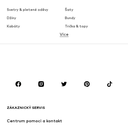
Svetry & pletené oděvy
Šaty
Džíny
Bundy
Kabáty
Trička & topy
Více
Kalhoty
Spodní prádlo
Sukně
Halenky & tuniky
Mikiny
Blejzry
Plavky
Overaly
Móda pro plnoštíhlé
Těhotenská móda
Boty
Sport
Doplňky
Premium
OBLEČENÍ
ZÁKAZNICKÝ SERVIS
Nové
Oblíbené
Šaty
Džíny
Centrum pomoci a kontakt
Trička & topy
Kalhoty