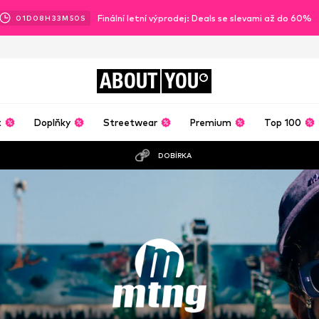
Finální letní výprodej: Deals se slevami až do 60%
01
D
08
H
33
M
50
S
ABOUT
YOU
t
Doplňky
Streetwear
Premium
Top 100
DOBÍRKA