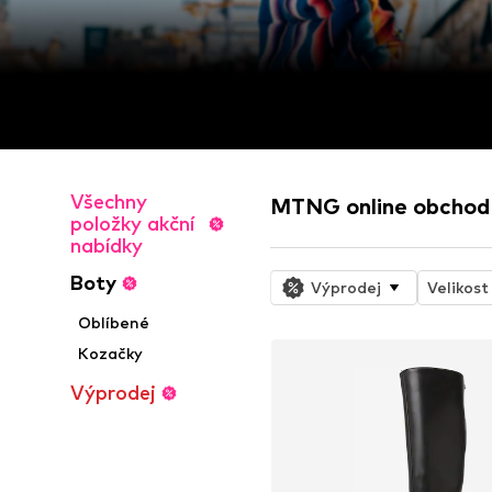
Všechny
MTNG online obchod
položky akční
nabídky
Boty
Výprodej
Velikost
Oblíbené
Kozačky
Výprodej