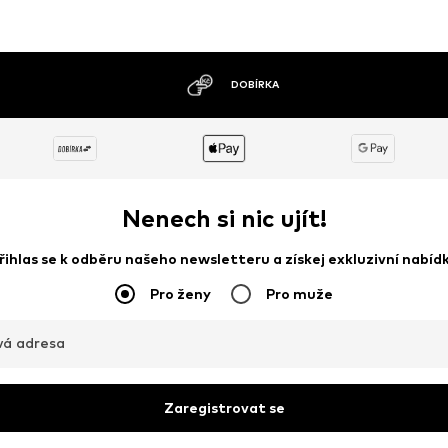
MOŽNOST VRÁCENÍ ZBOŽÍ DO 30 DNŮ
Nenech si nic ujít!
řihlas se k odběru našeho newsletteru a získej exkluzivní nabíd
Pro ženy
Pro muže
vá adresa
Zaregistrovat se