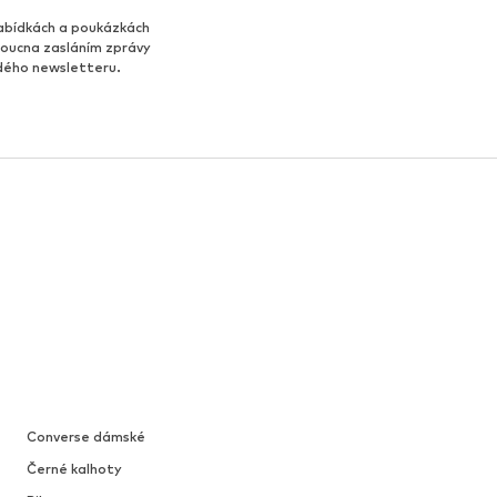
abídkách a poukázkách
udoucna zasláním zprávy
ždého newsletteru.
Converse dámské
Černé kalhoty