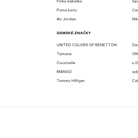
Pinko kabelka
Sp
Puma boty
Ce
Air Jordan
Nik
DÁMSKÉ ZNAČKY
UNITED COLORS OF BENETTON
De
Tamaris
ON
Coccinelle
s.O
MANGO
adi
Tommy Hilfiger
Cal