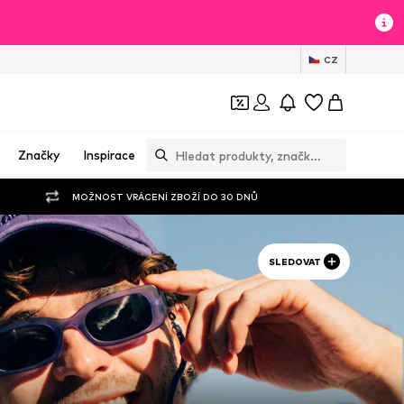
CZ
Značky
Inspirace
MOŽNOST VRÁCENÍ ZBOŽÍ DO 30 DNŮ
SLEDOVAT