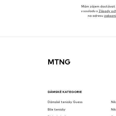
Mám zájem dostávat o
v souladu s
Zásady och
na adresu
zakazn
MTNG
DÁMSKÉ KATEGORIE
Dámské tenisky Guess
Nik
Bile tenisky
Ni