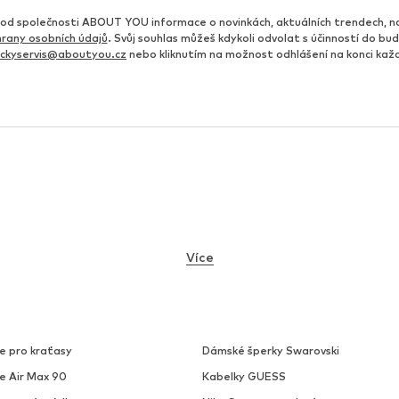
d společnosti ABOUT YOU informace o novinkách, aktuálních trendech, n
rany osobních údajů
. Svůj souhlas můžeš kdykoli odvolat s účinností do b
ickyservis@aboutyou.cz
nebo kliknutím na možnost odhlášení na konci ka
Více
e pro kraťasy
Dámské šperky Swarovski
ke Air Max 90
Kabelky GUESS