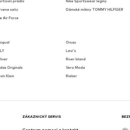
ortovní prádlo
Nike Sportswear legíny
rvene saty
Dámské mikiny TOMMY HILFIGER
e Air Force
sigual
Orsay
LY
Levi's
liver
River Island
das Originals
Vero Moda
vin Klein
Rieker
ZÁKAZNICKÝ SERVIS
BEZ
Centrum pomoci a kontakt