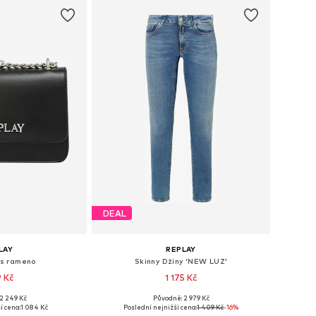
DEAL
LAY
REPLAY
es rameno
Skinny Džíny 'NEW LUZ'
9 Kč
1 175 Kč
2 249 Kč
Původně: 2 979 Kč
osti: One Size
Dostupné v mnoha velikostech
í cena:
1 084 Kč
Poslední nejnižší cena:
1 409 Kč
-16%