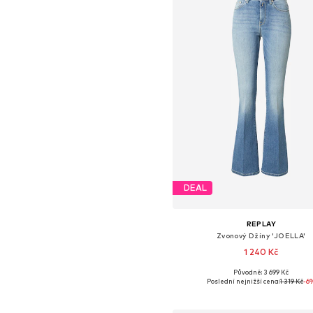
DEAL
REPLAY
Zvonový Džíny 'JOELLA'
1 240 Kč
Původně: 3 699 Kč
Dostupné v mnoha velikostec
Poslední nejnižší cena:
1 319 Kč
-6
Přidat do košíku