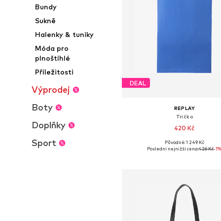
Bundy
Sukně
Halenky & tuniky
Móda pro
plnoštíhlé
Příležitosti
DEAL
Výprodej
Boty
REPLAY
Tričko
Doplňky
420 Kč
Sport
Původně: 1 249 Kč
Dostupné velikosti: XS, S, M, 
Poslední nejnižší cena:
426 Kč
-1
Přidat do košíku