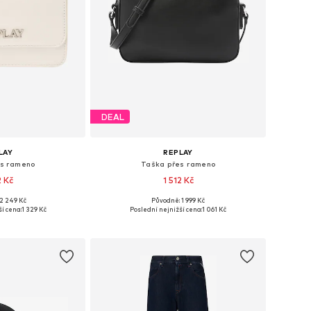
DEAL
LAY
REPLAY
es rameno
Taška přes rameno
2 Kč
1 512 Kč
2 249 Kč
Původně: 1 999 Kč
osti: One Size
Dostupné velikosti: One Size
í cena:
1 329 Kč
Poslední nejnižší cena:
1 061 Kč
o košíku
Přidat do košíku