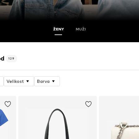
ŽENY
MUŽI
od
129
Velikost
Barva