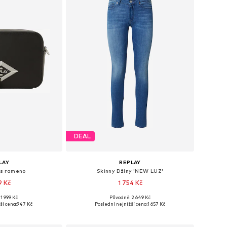
DEAL
LAY
REPLAY
es rameno
Skinny Džíny 'NEW LUZ'
9 Kč
1 754 Kč
1 999 Kč
Původně: 2 649 Kč
osti: One Size
Dostupné v mnoha velikostech
ší cena:
947 Kč
Poslední nejnižší cena:
1 657 Kč
o košíku
Přidat do košíku