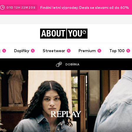
Finální letní výprodej: Deals se slevami až do 60%
01
D
12
H
22
M
18
S
ABOUT
YOU
t
Doplňky
Streetwear
Premium
Top 100
DOBÍRKA