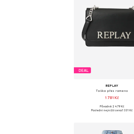
DEAL
REPLAY
Taška přes rameno
1 781 Kč
Původně: 2 479 Kč
Dostupné velikosti: One Siz
Poslední nejnižší cena:
1 331 Kč
Přidat do košíku