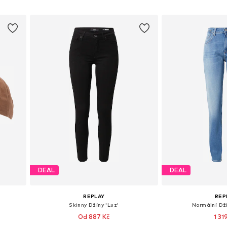
Přidat do košíku
Přidat d
DEAL
DEAL
REPLAY
REP
Skinny Džíny 'Luz'
Normální Dž
Od 887 Kč
1 31