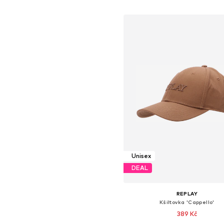
Přidat do košíku
Unisex
DEAL
REPLAY
Kšiltovka 'Cappello'
389 Kč