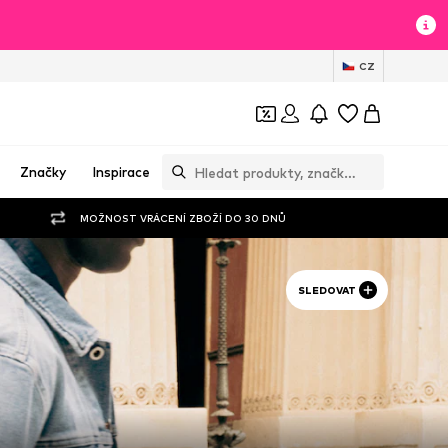
CZ
Značky
Inspirace
MOŽNOST VRÁCENÍ ZBOŽÍ DO 30 DNŮ
SLEDOVAT