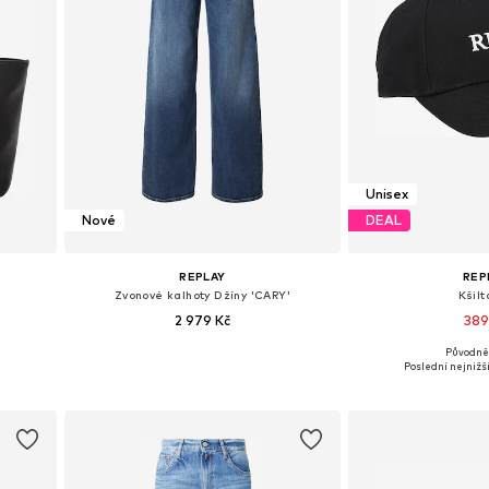
Unisex
Nové
DEAL
REPLAY
REP
Zvonové kalhoty Džíny 'CARY'
Kšilt
2 979 Kč
389
Původně:
e
Dostupné v mnoha velikostech
Dostupné veli
Poslední nejnižší
Přidat do košíku
Přidat d