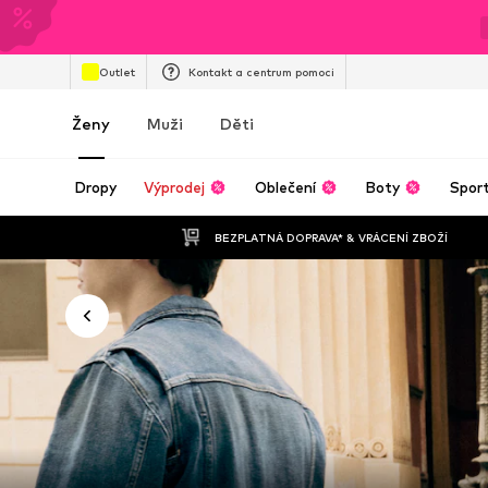
Outlet
Kontakt a centrum pomoci
Ženy
Muži
Děti
Dropy
Výprodej
Oblečení
Boty
Spor
BEZPLATNÁ DOPRAVA* & VRÁCENÍ ZBOŽÍ