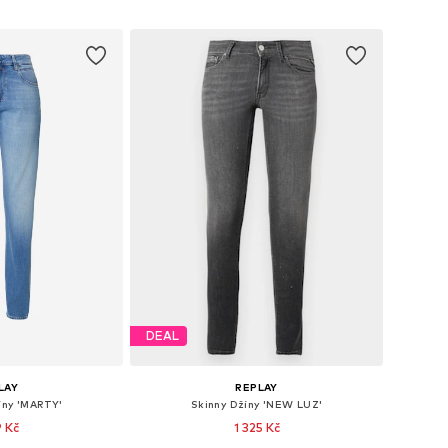
o košíku
Přidat do košíku
DEAL
LAY
REPLAY
íny 'MARTY'
Skinny Džíny 'NEW LUZ'
9 Kč
1 325 Kč