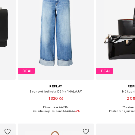
DEAL
DEAL
REPLAY
REP
Zvonové kalhoty Džíny 'NALAJA'
Nákupn
1 320 Kč
2 01
Původně: 4 449 Kč
Původně: 
e
Dostupné v mnoha velikostech
Dostupné velik
Poslední nejnižší cena:
1 420 Kč
-7%
Poslední nejnižší 
Přidat do košíku
Přidat d