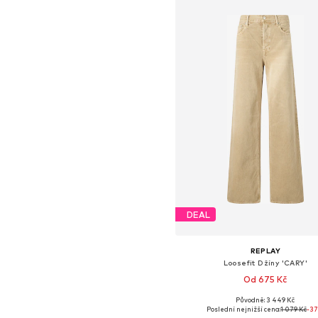
DEAL
REPLAY
Loosefit Džíny 'CARY'
Od 675 Kč
Původně: 3 449 Kč
Dostupné v mnoha velikostec
Poslední nejnižší cena:
1 079 Kč
-3