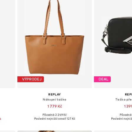
VÝPRODEJ
DEAL
REPLAY
REP
Nákupní taška
Taška př
1 779 Kč
1 39
Původně: 2 249 Kč
Původně: 
h
Dostupné velikosti: One Size
Dostupné velik
%
Poslední nejnižší cena:
1 127 Kč
Poslední nejniž
Přidat do košíku
Přidat d