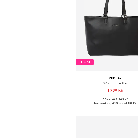
DEAL
REPLAY
Nákupní taška
1 799 Kč
Původně: 2 249 Kč
Dostupné velikosti: One Siz
Poslední nejnižší cena:
1 799 Kč
Přidat do košíku