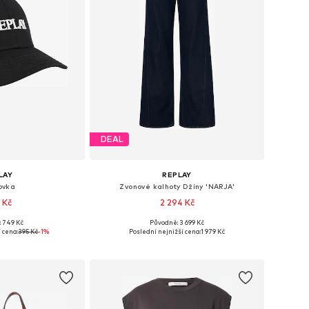
DEAL
LAY
REPLAY
ovka
Zvonové kalhoty Džíny 'NARJA'
 Kč
2 294 Kč
 749 Kč
Původně: 3 699 Kč
kosti: 55-60
Dostupné v mnoha velikostech
 cena:
395 Kč
-1%
Poslední nejnižší cena:
1 979 Kč
o košíku
Přidat do košíku