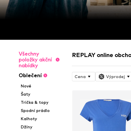
Všechny
REPLAY online obch
položky akční
nabídky
Oblečení
Cena
Výprodej
Nové
Šaty
Trička & topy
Spodní prádlo
Kalhoty
Džíny