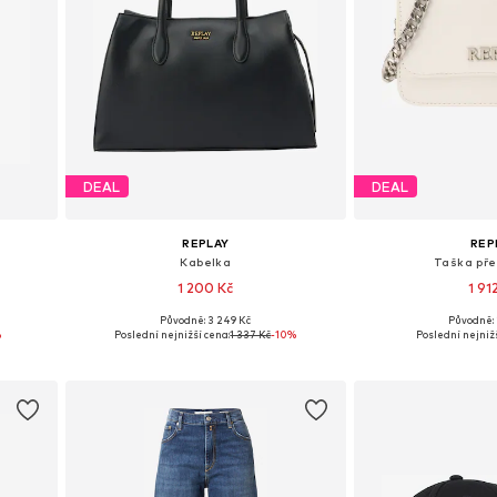
DEAL
DEAL
REPLAY
REP
Kabelka
Taška př
1 200 Kč
1 91
Původně: 3 249 Kč
Původně: 
L
Dostupné velikosti: One Size
Dostupné velik
%
Poslední nejnižší cena:
1 337 Kč
-10%
Poslední nejnižš
Přidat do košíku
Přidat d