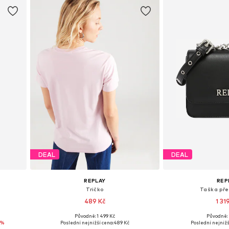
DEAL
DEAL
REPLAY
REP
Tričko
Taška př
489 Kč
1 31
Původně: 1 499 Kč
Původně: 
h
Dostupné velikosti: XXS, XS, M, L, XL
Dostupné velik
7%
Poslední nejnižší cena:
489 Kč
Poslední nejnižš