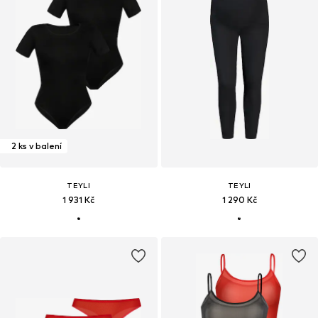
2 ks v balení
TEYLI
TEYLI
1 931 Kč
1 290 Kč