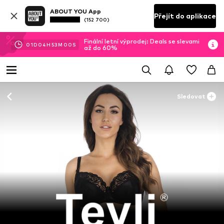
ABOUT YOU App
Přejít do aplikace
(152 700)
Finální letní výprodej: Deals se slevami
01
D
04
H
52
M
59
S
až do 60%
Sledovat