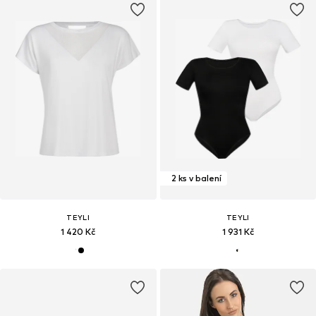
2 ks v balení
TEYLI
TEYLI
1 420 Kč
1 931 Kč