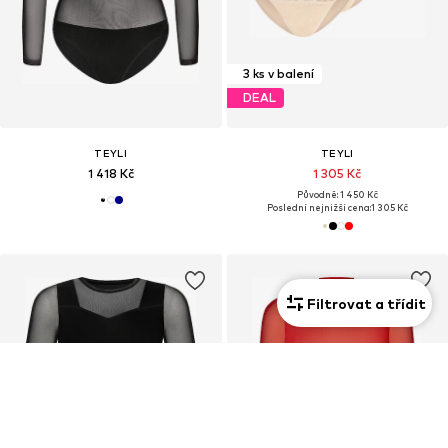
3 ks v balení
DEAL
TEYLI
TEYLI
1 418 Kč
1 305 Kč
Původně: 1 450 Kč
Poslední nejnižší cena:
1 305 Kč
Filtrovat a třídit