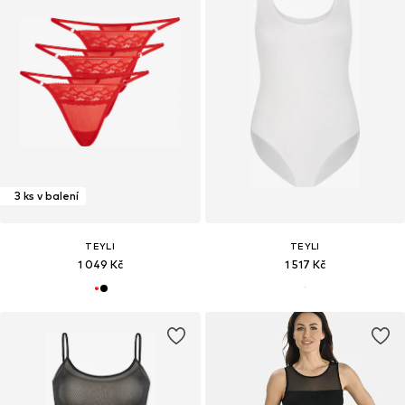
3 ks v balení
TEYLI
TEYLI
1 049 Kč
1 517 Kč