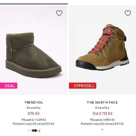
DEAL
VÝPRODEJ
TRENDYOL
THE NORTH FACE
Kozačky
Kozačky
375 Kč
Od 3 112 Kč
Původně: 1 029 Kč
Původně: 3 890 Kč
Poslední nejnižší cena:
300 Kč
Poslední nejnižší cena:
2 801 Kč
+
2