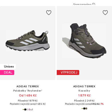
Unisex
DEAL
VÝPRODEJ
ADIDAS TERREX
ADIDAS TERREX
Polobotky 'Anylander'
Kozačky
Od 1 484 Kč
1 879 Kč
Původně: 1 879 Kč
Původně: 2 249 Kč
Poslední nejnižší cena:
1 484 Kč
Poslední nejnižší cena:
1 912 Kč
-1%
+
1