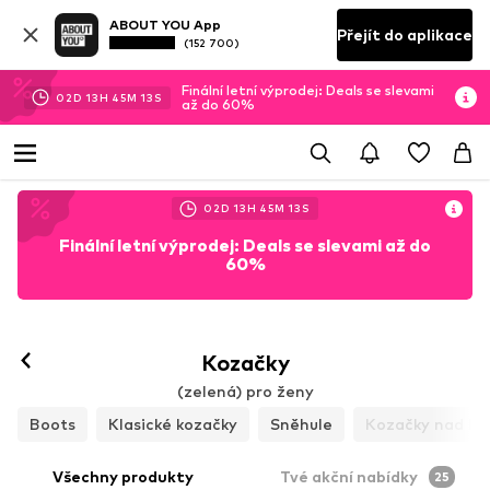
ABOUT YOU App
Přejít do aplikace
(152 700)
Finální letní výprodej: Deals se slevami
02
D
13
H
45
M
11
S
až do 60%
02
D
13
H
45
M
11
S
Finální letní výprodej: Deals se slevami až do
60%
Kozačky
(zelená) pro ženy
Boots
Klasické kozačky
Sněhule
Kozačky nad ko
Všechny produkty
Tvé akční nabídky
25