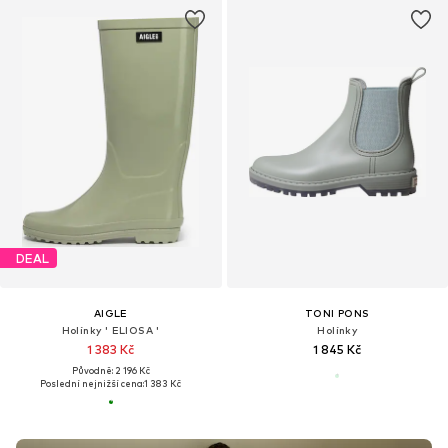
DEAL
AIGLE
TONI PONS
Holínky ' ELIOSA '
Holínky
1 383 Kč
1 845 Kč
Původně: 2 196 Kč
Poslední nejnižší cena:
1 383 Kč