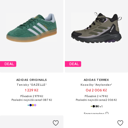
DEAL
DEAL
ADIDAS ORIGINALS
ADIDAS TERREX
Tenisky 'GAZELLE'
Kozačky 'Anylander'
1 229 Kč
Od 2 006 Kč
Původně: 2 979 Kč
Původně: 2 479 Kč
Poslední nejnižší cena:
1 087 Kč
Poslední nejnižší cena:
2 006 Kč
+
1