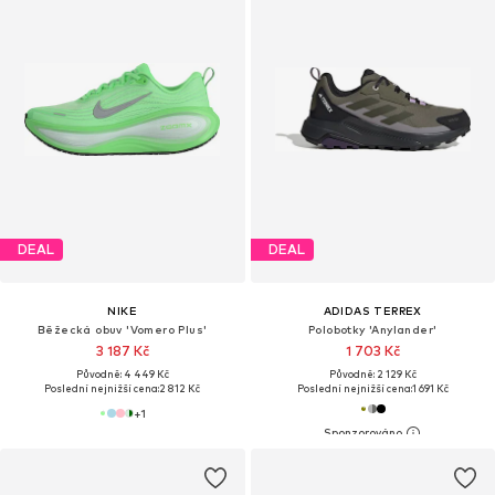
DEAL
DEAL
NIKE
ADIDAS TERREX
Běžecká obuv 'Vomero Plus'
Polobotky 'Anylander'
3 187 Kč
1 703 Kč
Původně: 4 449 Kč
Původně: 2 129 Kč
Poslední nejnižší cena:
2 812 Kč
Poslední nejnižší cena:
1 691 Kč
+
1