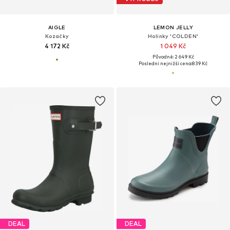
AIGLE
LEMON JELLY
Kozačky
Holínky 'COLDEN'
4 172 Kč
1 049 Kč
Původně: 2 649 Kč
Poslední nejnižší cena:
839 Kč
DEAL
DEAL