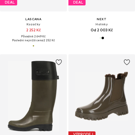
DEAL
DEAL
LASCANA
NEXT
Kozačky
Holínky
2 252 Kč
Od 2 003 Kč
Původně: 2 649 Kč
Poslední nejnižší cena:
2 252 Kč
VÝPRODEJ