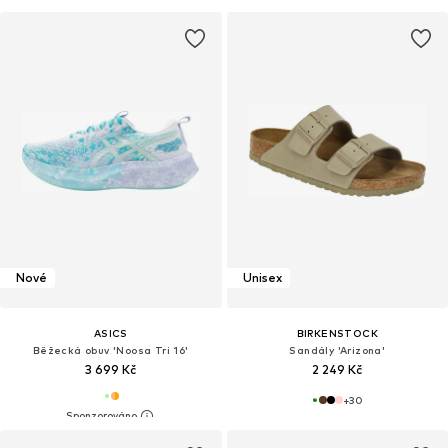
Nové
Unisex
ASICS
BIRKENSTOCK
Běžecká obuv 'Noosa Tri 16'
Sandály 'Arizona'
3 699 Kč
2 249 Kč
+
30