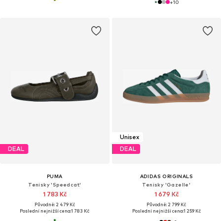
+
10
Unisex
DEAL
DEAL
PUMA
ADIDAS ORIGINALS
Tenisky 'Speedcat'
Tenisky 'Gazelle'
1 783 Kč
1 679 Kč
Původně: 2 479 Kč
Původně: 2 799 Kč
Poslední nejnižší cena:
1 783 Kč
Poslední nejnižší cena:
1 259 Kč