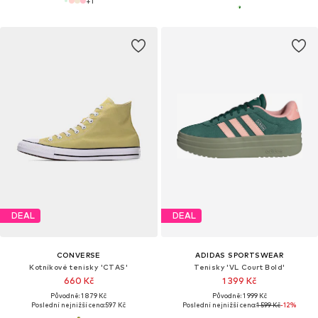
+
1
DEAL
DEAL
CONVERSE
ADIDAS SPORTSWEAR
Kotníkové tenisky 'CTAS'
Tenisky 'VL Court Bold'
660 Kč
1 399 Kč
Původně: 1 879 Kč
Původně: 1 999 Kč
Poslední nejnižší cena:
597 Kč
Poslední nejnižší cena:
1 599 Kč
-12%