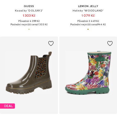
GUESS
LEMON JELLY
Kozačky 'DOLSAY2'
Holínky 'WOODLAND'
1 303 Kč
1 079 Kč
Původně: 4 099 Kč
Původně: 3 449 Kč
Poslední nejnižší cena:
1 303 Kč
Poslední nejnižší cena:
944 Kč
DEAL