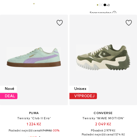
+
3
Nové
Unisex
DEAL
VÝPRODEJ
PUMA
CONVERSE
Tenisky 'Club II Era'
Tenisky 'WAVE MOTION'
1 224 Kč
2 049 Kč
Poslední nejnižší cena:
1 749 Kč
-30%
Původně: 2 979 Kč
Poslední nejnižší cena:
1 574 Kč