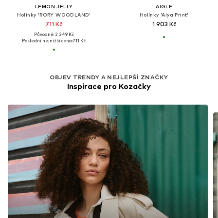
LEMON JELLY
AIGLE
Holínky 'RORY WOODLAND'
Holínky 'Alya Print'
711 Kč
1 903 Kč
Původně: 2 249 Kč
Poslední nejnižší cena:
711 Kč
OBJEV TRENDY A NEJLEPŠÍ ZNAČKY
Inspirace pro Kozačky