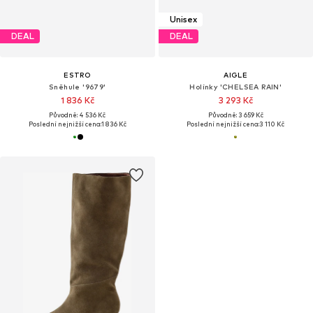
Unisex
DEAL
DEAL
ESTRO
AIGLE
Sněhule '9679'
Holínky 'CHELSEA RAIN'
1 836 Kč
3 293 Kč
Původně: 4 536 Kč
Původně: 3 659 Kč
Poslední nejnižší cena:
1 836 Kč
Poslední nejnižší cena:
3 110 Kč