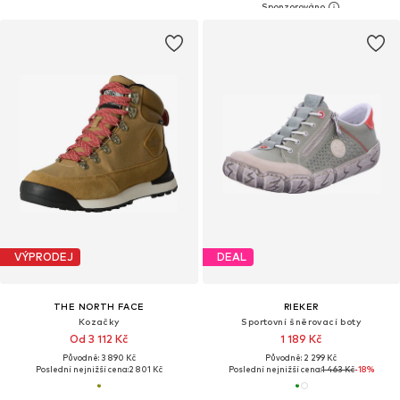
VÝPRODEJ
DEAL
THE NORTH FACE
RIEKER
Kozačky
Sportovní šněrovací boty
Od 3 112 Kč
1 189 Kč
Původně: 3 890 Kč
Původně: 2 299 Kč
Poslední nejnižší cena:
2 801 Kč
Poslední nejnižší cena:
1 463 Kč
-18%