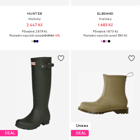
HUNTER
ELBSAND
Holínky
Holínky
2 447 Kč
1 683 Kč
Původně: 2 879 Kč
Původně: 1 870 Kč
Poslední nejnižší cena:
2 549 Kč
-4%
Poslední nejnižší cena:
1 590 Kč
Unisex
DEAL
DEAL