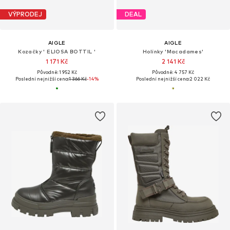
VÝPRODEJ
DEAL
AIGLE
AIGLE
Kozačky ' ELIOSA BOTTIL '
Holínky 'Macadames'
1 171 Kč
2 141 Kč
Původně: 1 952 Kč
Původně: 4 757 Kč
Poslední nejnižší cena:
1 366 Kč
-14%
Poslední nejnižší cena:
2 022 Kč