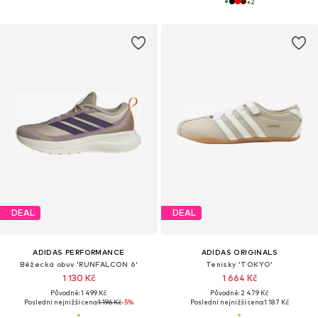
+
2
DEAL
DEAL
ADIDAS PERFORMANCE
ADIDAS ORIGINALS
Běžecká obuv 'RUNFALCON 6'
Tenisky 'TOKYO'
1 130 Kč
1 664 Kč
Původně: 1 499 Kč
Původně: 2 479 Kč
Poslední nejnižší cena:
1 196 Kč
-5%
Poslední nejnižší cena:
1 187 Kč