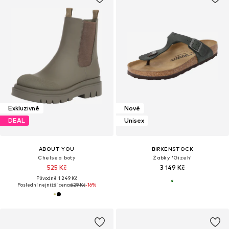
Exkluzivně
Nové
DEAL
Unisex
ABOUT YOU
BIRKENSTOCK
Chelsea boty
Žabky 'Gizeh'
525 Kč
3 149 Kč
Původně: 1 249 Kč
Poslední nejnižší cena:
629 Kč
-16%