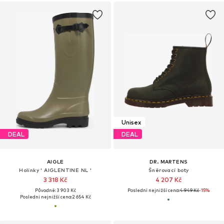
Unisex
DEAL
DEAL
AIGLE
DR. MARTENS
Holínky ' AIGLENTINE NL '
Šněrovací boty
3 318 Kč
4 207 Kč
Původně: 3 903 Kč
Poslední nejnižší cena:
4 949 Kč
-15%
Poslední nejnižší cena:
2 654 Kč