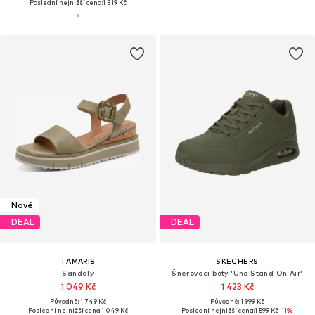
Poslední nejnižší cena:
1 319 Kč
Nové
DEAL
DEAL
TAMARIS
SKECHERS
Sandály
Šněrovací boty 'Uno Stand On Air'
1 049 Kč
1 423 Kč
Původně: 1 749 Kč
Původně: 1 999 Kč
Poslední nejnižší cena:
1 049 Kč
Poslední nejnižší cena:
1 599 Kč
-11%