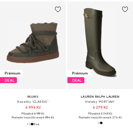
Prémium
Prémium
DEAL
DEAL
INUIKII
LAUREN RALPH LAUREN
Kozačky 'CLASSIC'
Holínky 'PORTIAH'
4 994 Kč
4 279 Kč
Původně: 6 199 Kč
Původně: 5 349 Kč
Poslední nejnižší cena:
4 994 Kč
Poslední nejnižší cena:
4 274 Kč
+
4