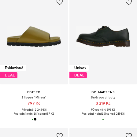
Exkluzivně
Unisex
DEAL
DEAL
EDITED
DR. MARTENS
Slipper 'Mirea'
Šněrovací boty
797 Kč
3 219 Kč
Původně: 2 249 Kč
Původně: 4 599 Kč
Poslední nejnižší cena:
697 Kč
Poslední nejnižší cena:
3 219 Kč