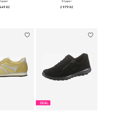
lipper
Slipper
449 Kč
2 979 Kč
mnoha velikostech
Dostupné v mnoha velikostech
 do košíku
Přidat do košíku
DEAL