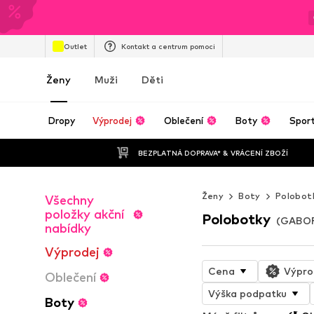
Outlet
Kontakt a centrum pomoci
Ženy
Muži
Děti
Dropy
Výprodej
Oblečení
Boty
Spor
BEZPLATNÁ DOPRAVA* & VRÁCENÍ ZBOŽÍ
Ženy
Boty
Polobot
Všechny
položky akční
Polobotky
(GABOR
nabídky
Výprodej
Cena
Výpro
Oblečení
Výška podpatku
Boty