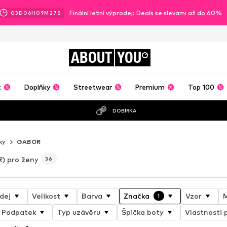
Finální letní výprodej: Deals se slevami až do 60%
03
D
06
H
09
M
25
S
ABOUT
YOU
t
Doplňky
Streetwear
Premium
Top 100
DOBÍRKA
ky
GABOR
) pro ženy
36
dej
Velikost
Barva
Značka
Vzor
M
1
Podpatek
Typ uzávěru
Špička boty
Vlastnosti 