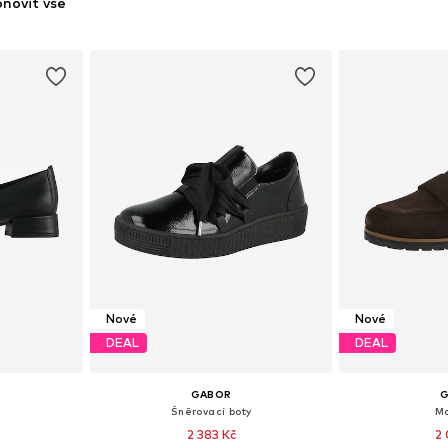
novit vše
Nové
Nové
DEAL
DEAL
GABOR
Šněrovací boty
Mo
2 383 Kč
2 