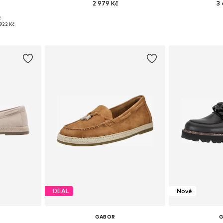
2 979 Kč
3 
č
ikostech
Dostupné velikosti: 36, 37, 38, 39, 40, 41
Dostupné v 
922 Kč
íku
Přidat do košíku
Přidat
DEAL
Nové
GABOR