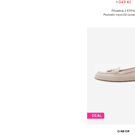
1 049 Kč
Původně: 2 979 K
Dostupné v mnoha vel
Poslední nejnižší cena:
Přidat do koš
DEAL
GABOR