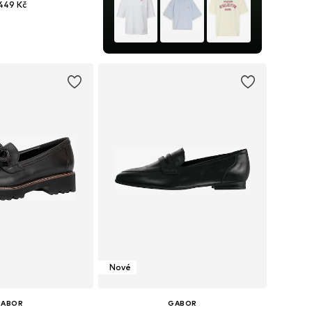
449 Kč
mnoha velikostech
 do košíku
Nové
GABOR
GABOR