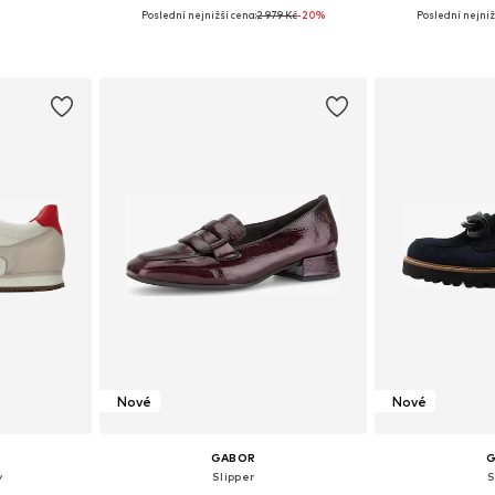
Poslední nejnižší cena:
2 979 Kč
-20%
Poslední nejniž
ikostech
Dostupné v mnoha velikostech
Dostupné v 
íku
Přidat do košíku
Přidat
Nové
Nové
GABOR
y
Slipper
S