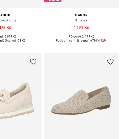
GABOR
GABOR
ovací boty
Slipper
 175 Kč
1 294 Kč
ně: 2 979 Kč
Původně: 2 479 Kč
osti: 36, 37, 38, 40
Dostupné velikosti: 37
nižší cena:
1 175 Kč
Poslední nejnižší cena:
1 479 Kč
-12%
 do košíku
Přidat do košíku