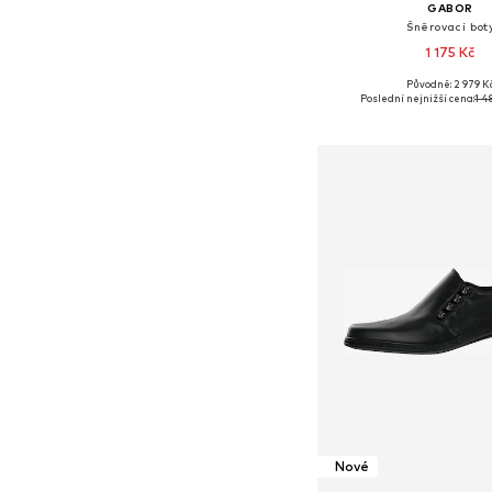
GABOR
Šněrovací bot
1 175 Kč
Původně: 2 979 K
Dostupné v mnoha vel
Poslední nejnižší cena:
1 4
Přidat do koš
Nové