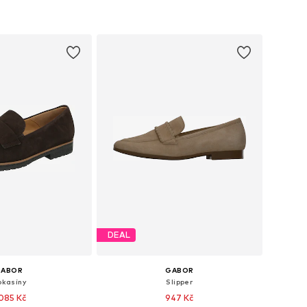
DEAL
GABOR
GABOR
kasíny
Slipper
085 Kč
947 Kč