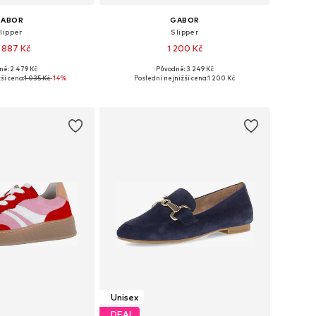
GABOR
GABOR
lipper
Slipper
 887 Kč
1 200 Kč
ně: 2 479 Kč
Původně: 3 249 Kč
kosti: 39, 39,5-40
Dostupné velikosti: 38, 39,5-40
ší cena:
1 035 Kč
-14%
Poslední nejnižší cena:
1 200 Kč
 do košíku
Přidat do košíku
Unisex
DEAL