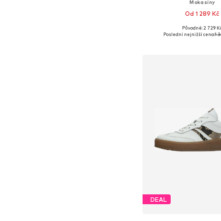
Mokasíny
Od 1 289 Kč
Původně: 2 729 K
Dostupné v mnoha vel
Poslední nejnižší cena:
1 
Přidat do koš
DEAL