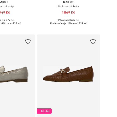
GABOR
GABOR
ovací boty
Šněrovací boty
049 Kč
1 869 Kč
ně: 2 979 Kč
Původně: 3 699 Kč
i: 37, 38, 39, 39,5-40
Dostupné velikosti: 36, 37, 38, 39, 40, 41,5
nižší cena:
922 Kč
Poslední nejnižší cena:
1 529 Kč
 do košíku
Přidat do košíku
DEAL