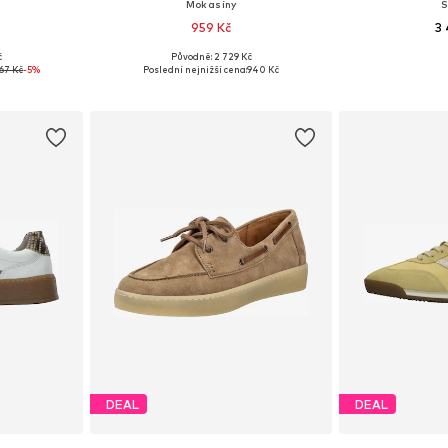
Mokasíny
S
959 Kč
3 
č
Původně: 2 729 Kč
ikostech
Dostupné velikosti: 38, 40, 41, 42
Dostupné v 
367 Kč
-5%
Poslední nejnižší cena:
940 Kč
íku
Přidat do košíku
Přidat
DEAL
DEAL