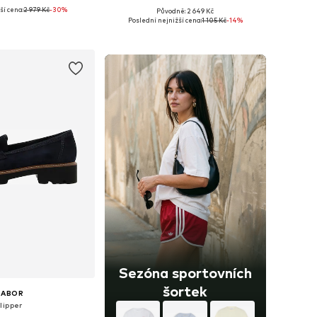
ší cena:
2 979 Kč
-30%
Původně: 2 649 Kč
mnoha velikostech
Dostupné velikosti: 39, 39,5-40, 41
Poslední nejnižší cena:
1 105 Kč
-14%
 do košíku
Přidat do košíku
Sezóna sportovních
šortek
GABOR
lipper