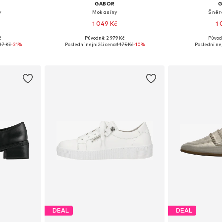
GABOR
y
Mokasíny
Šněr
1 049 Kč
1 
č
Původně: 2 979 Kč
Původ
ikostech
Dostupné velikosti: 36, 37, 39, 40
Dostupné velikost
87 Kč
-21%
Poslední nejnižší cena:
1 175 Kč
-10%
Poslední nej
íku
Přidat do košíku
Přidat
DEAL
DEAL