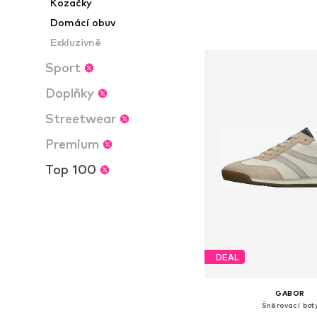
Kozačky
Dostupné v mnoha vel
Domácí obuv
Přidat do koš
Exkluzivně
Sport
Doplňky
Streetwear
Premium
Top 100
DEAL
GABOR
Šněrovací bot