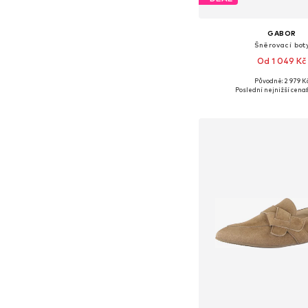
GABOR
Šněrovací bot
Od 1 049 Kč
Původně: 2 979 K
Dostupné velikosti: 38
Poslední nejnižší cena:
Přidat do koš