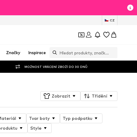
CZ
Značky
Inspirace
MOŽNOST VRÁCENÍ ZBOŽÍ DO 30 DNŮ
Zobrazit
Třídění
ateriál
Tvar boty
Typ podpatku
produktu
Style