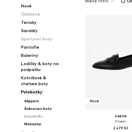
Méně filtrů
Ob
Nové
Oblíbené
Tenisky
Sandály
Sportovní boty
Pantofle
Baleríny
Lodičky & boty na
podpatku
Kotníkové &
chelsea boty
Polobotky
Slippers
Nové
Šněrovací boty
Espadrilky
GABOR
Slipper
Mokasíny
2 479 Kč