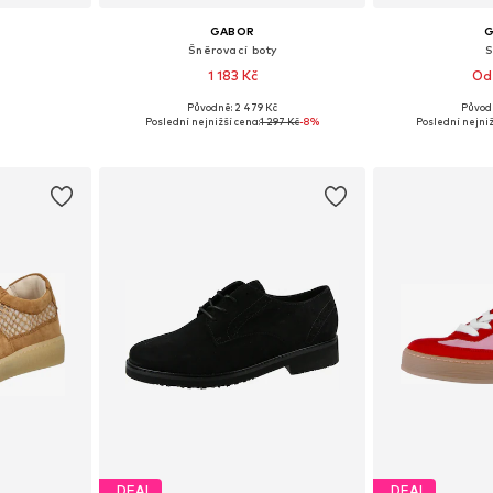
GABOR
Šněrovací boty
S
1 183 Kč
Od
Původně: 2 479 Kč
Původ
ikostech
Dostupné velikosti: 36, 37, 38, 39
Dostupné veli
Poslední nejnižší cena:
1 297 Kč
-8%
Poslední nejniž
íku
Přidat do košíku
Přidat
DEAL
DEAL