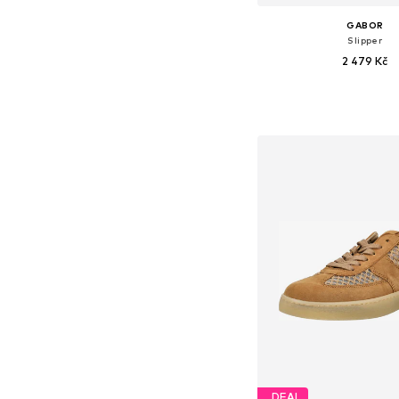
GABOR
Slipper
2 479 Kč
Dostupné v mnoha vel
Přidat do koš
DEAL