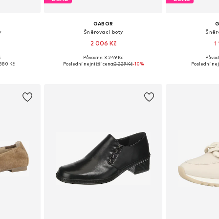
GABOR
y
Šněrovací boty
Šněr
2 006 Kč
1
č
Původně: 3 249 Kč
Původ
, 40, 41
Dostupné velikosti: 37, 39, 39,5-40
Dostupné velik
880 Kč
Poslední nejnižší cena:
2 229 Kč
-10%
Poslední nej
íku
Přidat do košíku
Přidat