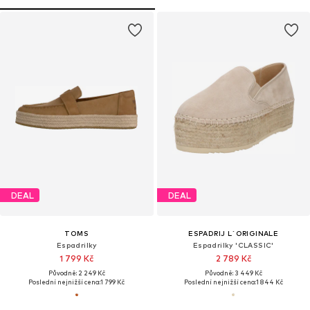
DEAL
DEAL
TOMS
ESPADRIJ L´ORIGINALE
Espadrilky
Espadrilky 'CLASSIC'
1 799 Kč
2 789 Kč
Původně: 2 249 Kč
Původně: 3 449 Kč
Poslední nejnižší cena:
1 799 Kč
Poslední nejnižší cena:
1 844 Kč