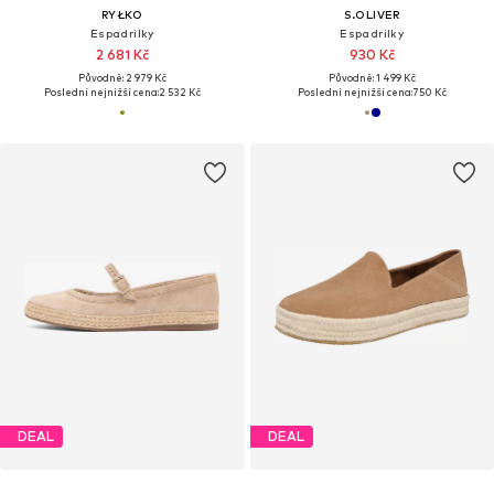
RYŁKO
S.OLIVER
Espadrilky
Espadrilky
2 681 Kč
930 Kč
Původně: 2 979 Kč
Původně: 1 499 Kč
Poslední nejnižší cena:
2 532 Kč
Poslední nejnižší cena:
750 Kč
DEAL
DEAL