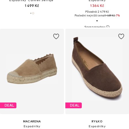
1 499 Kč
1 364 Kč
Původně: 2 479 Kč
Poslední nejnižší cena:
1 469 Kč
-7%
DEAL
DEAL
MACARENA
RYŁKO
Espadrilky
Espadrilky