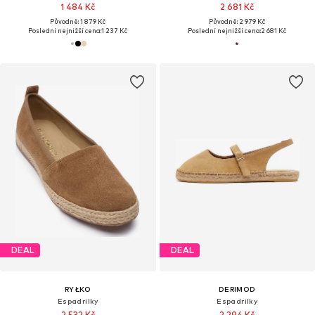
1 484 Kč
2 681 Kč
Původně: 1 879 Kč
Původně: 2 979 Kč
Poslední nejnižší cena:
1 237 Kč
Poslední nejnižší cena:
2 681 Kč
DEAL
DEAL
RYŁKO
DERIMOD
Espadrilky
Espadrilky
2 532 Kč
2 294 Kč