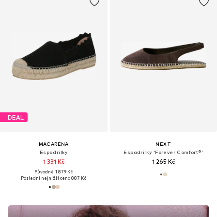
DEAL
MACARENA
NEXT
Espadrilky
Espadrilky 'Forever Comfort®'
1 331 Kč
1 265 Kč
Původně: 1 879 Kč
Poslední nejnižší cena:
887 Kč