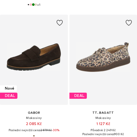
+
1
Nové
DEAL
DEAL
GABOR
TT. BAGATT
Mokasíny
Mokasíny
2 085 Kč
1 127 Kč
Poslední nejnižší cena:
2 979 Kč
-30%
Původně: 2 249 Kč
Poslední nejnižší cena:
900 Kč