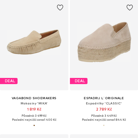
DEAL
DEAL
VAGABOND SHOEMAKERS
ESPADRIJ L´ORIGINALE
Mokasíny 'MIKA'
Espadrilky 'CLASSIC'
1 819 Kč
2 789 Kč
Původně: 3 499 Kč
Původně: 3 449 Kč
Poslední nejnižší cena:
1 400 Kč
Poslední nejnižší cena:
1 844 Kč