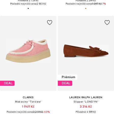
Původně: 2 729 Kč
Původně: 2 299 Kč
Poslední nejnižší cena:
2 183 Kč
Poslední nejnižší cena:
1 097 Kč
-7%
Prémium
DEAL
DEAL
CLARKS
LAUREN RALPH LAUREN
Mokasíny 'Torview'
Slipper 'LONDYN'
1 949 Kč
3 314 Kč
Poslední nejnižší cena:
3 249 Kč
-40%
Původně: 4 599 Kč