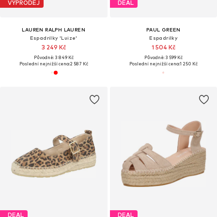
VÝPRODEJ
DEAL
LAUREN RALPH LAUREN
PAUL GREEN
Espadrilky 'Luize'
Espadrilky
3 249 Kč
1 504 Kč
Původně: 3 849 Kč
Původně: 3 599 Kč
Poslední nejnižší cena:
2 587 Kč
Poslední nejnižší cena:
1 250 Kč
DEAL
DEAL