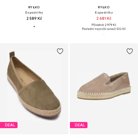
RYŁKO
RYŁKO
Espadrilky
Espadrilky
2 589 Kč
2 681 Kč
Původně: 2 979 Kč
Poslední nejnižší cena:
2 532 Kč
DEAL
DEAL