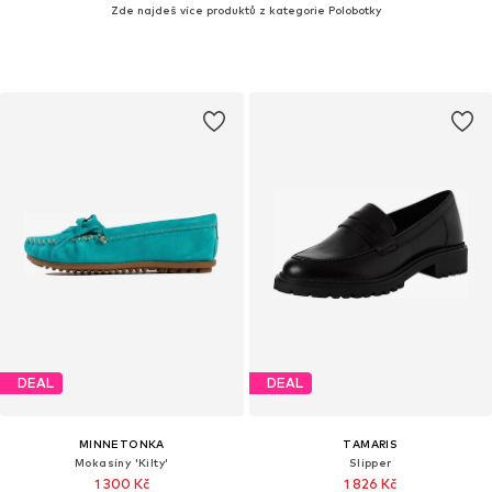
Zde najdeš více produktů z kategorie Polobotky
DEAL
DEAL
MINNETONKA
TAMARIS
Mokasíny 'Kilty'
Slipper
1 300 Kč
1 826 Kč