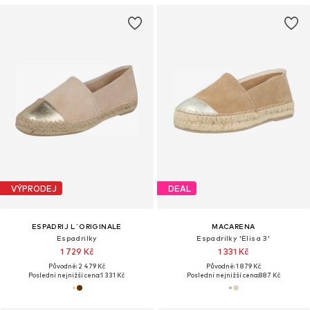
VÝPRODEJ
DEAL
ESPADRIJ L´ORIGINALE
MACARENA
Espadrilky
Espadrilky 'Elisa 3'
1 729 Kč
1 331 Kč
Původně: 2 479 Kč
Původně: 1 879 Kč
Poslední nejnižší cena:
1 331 Kč
Poslední nejnižší cena:
887 Kč