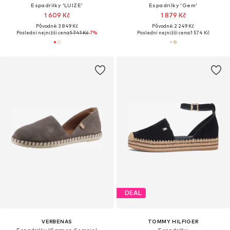
Espadrilky 'LUIZE'
Espadrilky 'Gem'
1 609 Kč
1 879 Kč
Původně: 3 849 Kč
Původně: 2 249 Kč
Poslední nejnižší cena:
1 741 Kč
-7%
Poslední nejnižší cena:
1 574 Kč
DEAL
VERBENAS
TOMMY HILFIGER
Espadrilky 'Carmen Serraje'
Espadrilky