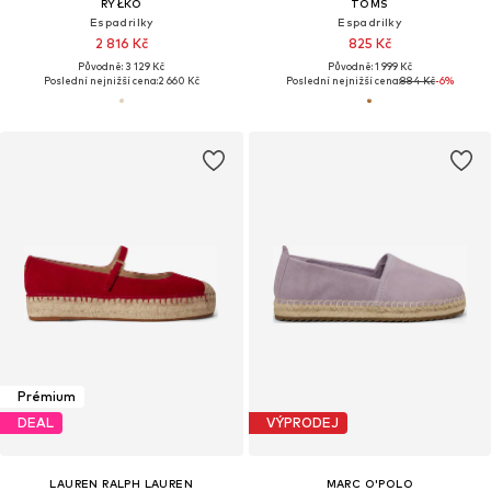
RYŁKO
TOMS
Espadrilky
Espadrilky
2 816 Kč
825 Kč
Původně: 3 129 Kč
Původně: 1 999 Kč
Poslední nejnižší cena:
2 660 Kč
Poslední nejnižší cena:
884 Kč
-6%
Prémium
DEAL
VÝPRODEJ
LAUREN RALPH LAUREN
MARC O'POLO