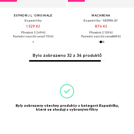
ESPADRIJ L´ORIGINALE
MACARENA
Espadrilky
Espadrilky 'SERRAJE'
1 329 Kč
874 Kč
Původně: 3 249 Kč
Původně: 2 129 Kč
Poslední nejnižší cena:
1 115 Kč
Poslední nejnižší cena:
869 Kč
Bylo zobrazeno 32 z 34 produktů
Byly zobrazeny všechny produkty v kategorii Espadrilky,
které se shodují s vybranými filtry