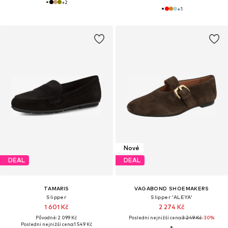
+
2
+
1
Nové
DEAL
DEAL
TAMARIS
VAGABOND SHOEMAKERS
Slipper
Slipper 'ALEYA'
1 601 Kč
2 274 Kč
Původně: 2 099 Kč
Poslední nejnižší cena:
3 249 Kč
-30%
Poslední nejnižší cena:
1 549 Kč