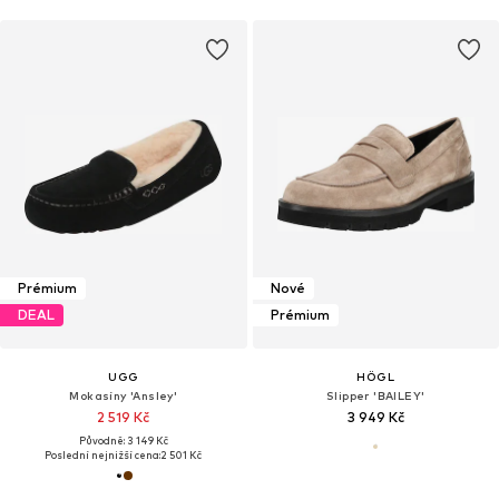
Prémium
Nové
DEAL
Prémium
UGG
HÖGL
Mokasíny 'Ansley'
Slipper 'BAILEY'
2 519 Kč
3 949 Kč
Původně: 3 149 Kč
Poslední nejnižší cena:
2 501 Kč