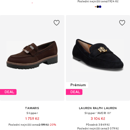
Poslední nejnižší cena:
1 924 Kč
Prémium
DEAL
DEAL
TAMARIS
LAUREN RALPH LAUREN
Slipper
Slipper 'AVERI III'
1 759 Kč
3 104 Kč
Poslední nejnižší cena:
2 199 Kč
-20%
Původně: 3 849 Kč
Poslední nejnižší cena:
3 079 Kč