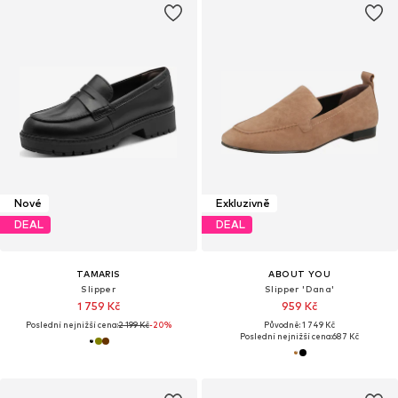
Nové
Exkluzivně
DEAL
DEAL
TAMARIS
ABOUT YOU
Slipper
Slipper 'Dana'
1 759 Kč
959 Kč
Poslední nejnižší cena:
2 199 Kč
-20%
Původně: 1 749 Kč
Poslední nejnižší cena:
687 Kč