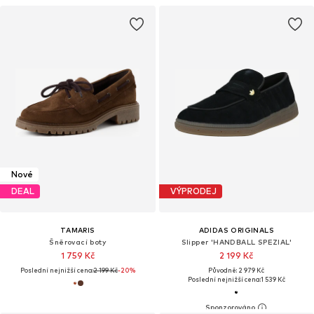
Nové
DEAL
VÝPRODEJ
TAMARIS
ADIDAS ORIGINALS
Šněrovací boty
Slipper 'HANDBALL SPEZIAL'
1 759 Kč
2 199 Kč
Poslední nejnižší cena:
2 199 Kč
-20%
Původně: 2 979 Kč
Poslední nejnižší cena:
1 539 Kč