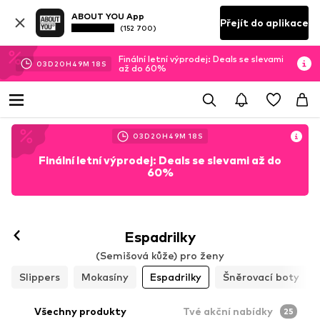
ABOUT YOU App
Přejít do aplikace
(152 700)
Finální letní výprodej: Deals se slevami
03
D
20
H
49
M
16
S
až do 60%
03
D
20
H
49
M
16
S
Finální letní výprodej: Deals se slevami až do
60%
Espadrilky
(Semišová kůže) pro ženy
Slippers
Mokasíny
Espadrilky
Šněrovací boty
Všechny produkty
Tvé akční nabídky
25