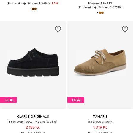
Poslední nejnižší cena:
3 249 Kč
-30%
Původně: 3 849 Kč
Poslední nejnižší cena:
3 079 Kč
DEAL
DEAL
CLARKS ORIGINALS
TAMARIS
Šněrovací boty 'Meare Walla'
Šněrovací boty
2 183 Kč
1 019 Kč