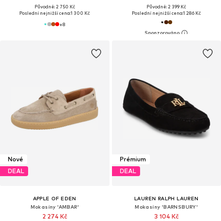
Původně: 2 750 Kč
Původně: 2 399 Kč
Poslední nejnižší cena:
1 300 Kč
Poslední nejnižší cena:
1 286 Kč
+
8
Nové
Prémium
DEAL
DEAL
APPLE OF EDEN
LAUREN RALPH LAUREN
Mokasíny 'AMBAR'
Mokasíny 'BARNSBURY'
2 274 Kč
3 104 Kč