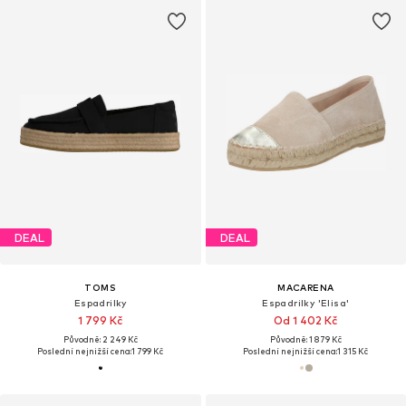
DEAL
DEAL
TOMS
MACARENA
Espadrilky
Espadrilky 'Elisa'
1 799 Kč
Od 1 402 Kč
Původně: 2 249 Kč
Původně: 1 879 Kč
Poslední nejnižší cena:
1 799 Kč
Poslední nejnižší cena:
1 315 Kč