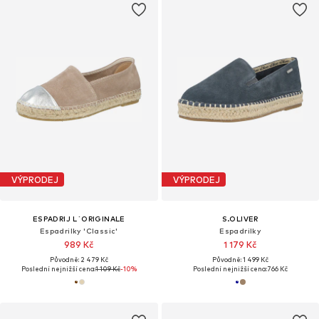
VÝPRODEJ
VÝPRODEJ
ESPADRIJ L´ORIGINALE
S.OLIVER
Espadrilky 'Classic'
Espadrilky
989 Kč
1 179 Kč
Původně: 2 479 Kč
Původně: 1 499 Kč
Poslední nejnižší cena:
1 109 Kč
-10%
Poslední nejnižší cena:
766 Kč