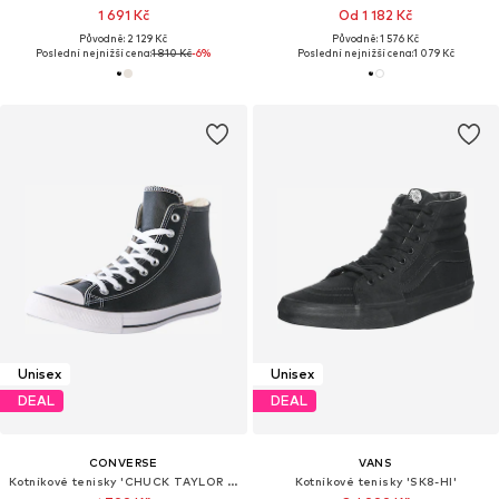
1 691 Kč
Od 1 182 Kč
Původně: 2 129 Kč
Původně: 1 576 Kč
Poslední nejnižší cena:
1 810 Kč
-6%
Poslední nejnižší cena:
1 079 Kč
Unisex
Unisex
DEAL
DEAL
CONVERSE
VANS
Kotníkové tenisky 'CHUCK TAYLOR ALL STAR LEATHER'
Kotníkové tenisky 'SK8-HI'