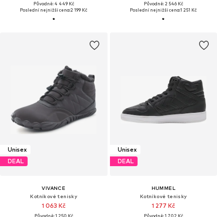
Původně: 4 449 Kč
Původně: 2 546 Kč
Poslední nejnižší cena:
2 199 Kč
Poslední nejnižší cena:
1 251 Kč
Unisex
Unisex
DEAL
DEAL
VIVANCE
HUMMEL
Kotníkové tenisky
Kotníkové tenisky
1 063 Kč
1 277 Kč
Původně: 1 250 Kč
Původně: 1 702 Kč