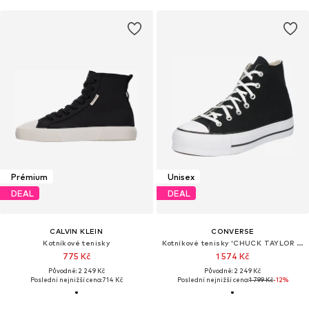
Prémium
Unisex
DEAL
DEAL
CALVIN KLEIN
CONVERSE
Kotníkové tenisky
Kotníkové tenisky 'CHUCK TAYLOR ALL STAR LIFT PLATFORM WIDE WIDTH'
775 Kč
1 574 Kč
Původně: 2 249 Kč
Původně: 2 249 Kč
Poslední nejnižší cena:
714 Kč
Poslední nejnižší cena:
1 799 Kč
-12%