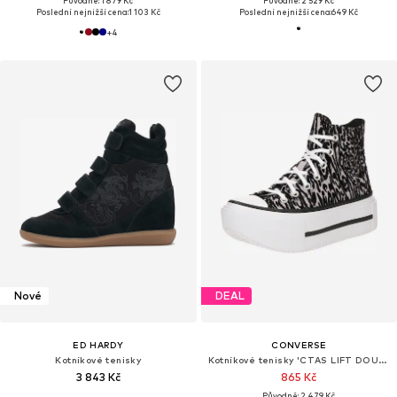
Původně: 1 879 Kč
Původně: 2 529 Kč
Poslední nejnižší cena:
1 103 Kč
Poslední nejnižší cena:
649 Kč
+
4
Nové
DEAL
ED HARDY
CONVERSE
Kotníkové tenisky
Kotníkové tenisky 'CTAS LIFT DOUBLE STACK'
3 843 Kč
865 Kč
Původně: 2 479 Kč