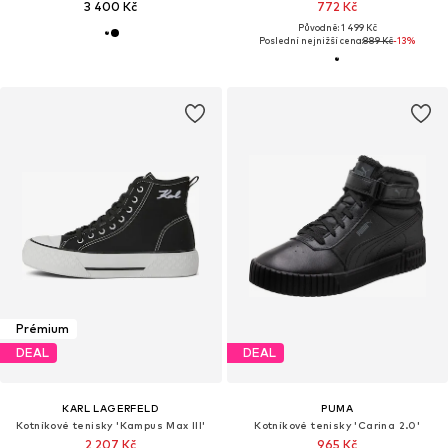
3 400 Kč
772 Kč
Původně: 1 499 Kč
Poslední nejnižší cena:
889 Kč
-13%
Prémium
DEAL
DEAL
KARL LAGERFELD
PUMA
Kotníkové tenisky 'Kampus Max III'
Kotníkové tenisky 'Carina 2.0'
2 207 Kč
965 Kč