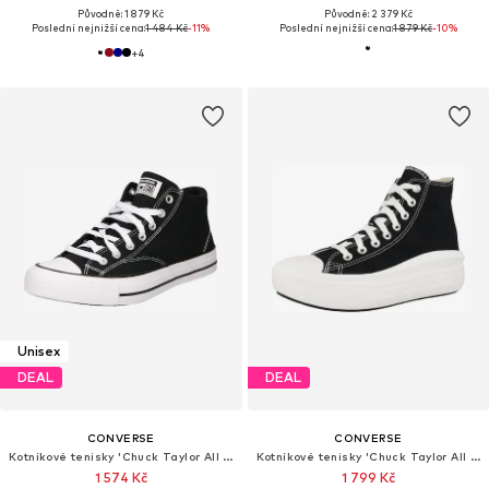
Původně: 1 879 Kč
Původně: 2 379 Kč
Poslední nejnižší cena:
1 484 Kč
-11%
Poslední nejnižší cena:
1 879 Kč
-10%
+
4
Unisex
DEAL
DEAL
CONVERSE
CONVERSE
Kotníkové tenisky 'Chuck Taylor All Star Malden'
Kotníkové tenisky 'Chuck Taylor All Star Move'
1 574 Kč
1 799 Kč