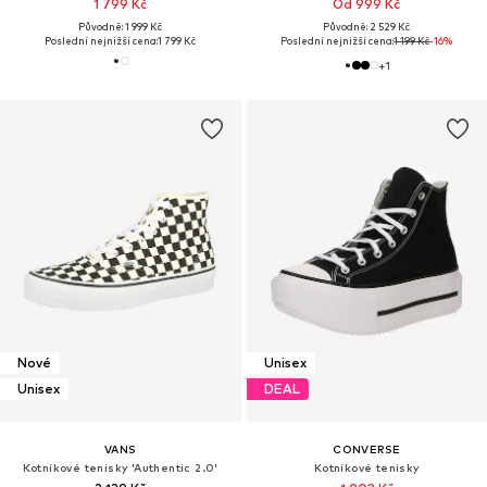
1 799 Kč
Od 999 Kč
Původně: 1 999 Kč
Původně: 2 529 Kč
Poslední nejnižší cena:
1 799 Kč
Poslední nejnižší cena:
1 199 Kč
-16%
+
1
Nové
Unisex
Unisex
DEAL
VANS
CONVERSE
Kotníkové tenisky 'Authentic 2.0'
Kotníkové tenisky