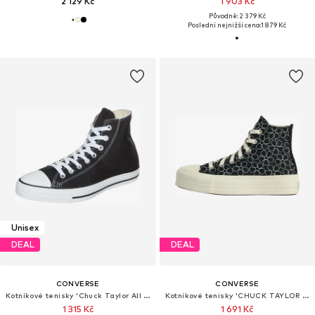
2 129 Kč
1 903 Kč
Původně: 2 379 Kč
Poslední nejnižší cena:
1 879 Kč
Unisex
DEAL
DEAL
CONVERSE
CONVERSE
Kotníkové tenisky 'Chuck Taylor All Star'
Kotníkové tenisky 'CHUCK TAYLOR ALL STAR LIFT'
1 315 Kč
1 691 Kč