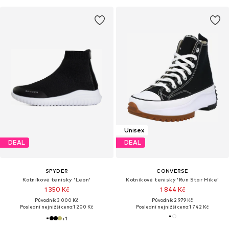
Unisex
DEAL
DEAL
SPYDER
CONVERSE
Kotníkové tenisky 'Leon'
Kotníkové tenisky 'Run Star Hike'
1 350 Kč
1 844 Kč
Původně: 3 000 Kč
Původně: 2 979 Kč
Poslední nejnižší cena:
1 200 Kč
Poslední nejnižší cena:
1 742 Kč
+
1