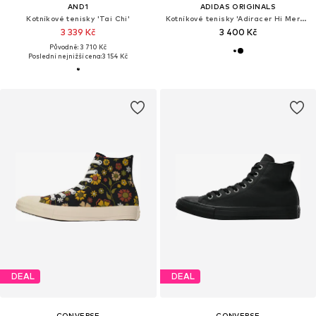
AND1
ADIDAS ORIGINALS
Kotníkové tenisky 'Tai Chi'
Kotníkové tenisky 'Adiracer Hi Mercedes AMG Petronas F1 Team'
3 339 Kč
3 400 Kč
Původně: 3 710 Kč
Poslední nejnižší cena:
3 154 Kč
DEAL
DEAL
CONVERSE
CONVERSE