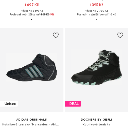
1 697 Kč
1 395 Kč
Původně: 5 699 Kč
Původně: 2 790 Kč
Poslední nejnižší cena:
1 869 Kč
-9%
Poslední nejnižší cena:
1 116 Kč
Unisex
DEAL
ADIDAS ORIGINALS
DOCKERS BY GERLI
Kotníkové tenisky 'Mercedes - AMG Petronas Formula One Team Adiracer'
Kotníkové tenisky