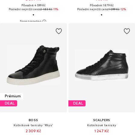
Původně: 4 599 Kč
Původně: 1 879 Kč
Poslední nejnižší cena:
2 483 Kč
-11%
Poslední nejnižší cena:
1 099 Kč
-12%
Prémium
DEAL
DEAL
BOSS
SCALPERS
Kotníkové tenisky 'Rhys'
Kotníkové tenisky
2 309 Kč
1 247 Kč