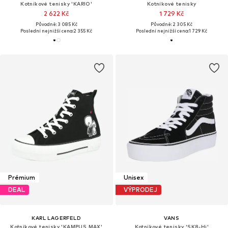
Kotníkové tenisky 'KARIO'
Kotníkové tenisky
2 622 Kč
1 729 Kč
Původně: 3 085 Kč
Původně: 2 305 Kč
Poslední nejnižší cena:
2 355 Kč
Poslední nejnižší cena:
1 729 Kč
Prémium
Unisex
DEAL
VÝPRODEJ
KARL LAGERFELD
VANS
Kotníkové tenisky 'KAMPUS MAX'
Kotníkové tenisky 'SK8-Hi'