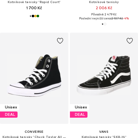
Kotníkové tenisky 'Rapid Court'
Kotníkové tenisky
1 700 Kč
2 006 Kč
Původně: 2 479 Kč
Poslední nejnižší cena:
2 107 Kč
-4%
Unisex
Unisex
DEAL
DEAL
CONVERSE
VANS
Kotníkové tenisky 'Chuck Taylor All Star'
Kotníkové tenisky 'SK8-Hi'