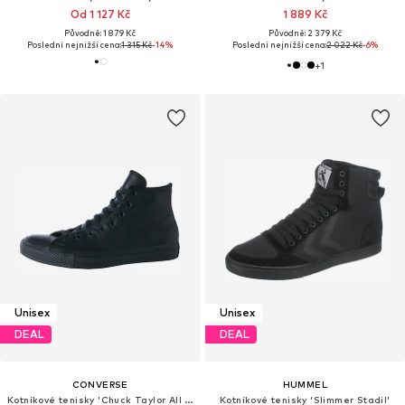
Od 1 127 Kč
1 889 Kč
Původně: 1 879 Kč
Původně: 2 379 Kč
Poslední nejnižší cena:
1 315 Kč
-14%
Poslední nejnižší cena:
2 022 Kč
-6%
+
1
Unisex
Unisex
DEAL
DEAL
CONVERSE
HUMMEL
Kotníkové tenisky 'Chuck Taylor All Star Leather'
Kotníkové tenisky 'Slimmer Stadil'