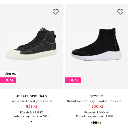
Unisex
DEAL
DEAL
ADIDAS ORIGINALS
SPYDER
Kotníkové tenisky 'Nizza Rf'
Kotníkové tenisky 'Spyder Baskets Leon'
863 Kč
1 200 Kč
Původně: 2 729 Kč
Původně: 3 000 Kč
Poslední nejnižší cena:
701 Kč
Poslední nejnižší cena:
1 200 Kč
+
1