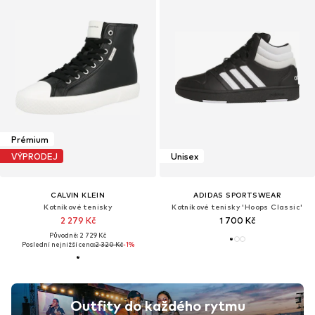
Prémium
VÝPRODEJ
Unisex
CALVIN KLEIN
ADIDAS SPORTSWEAR
Kotníkové tenisky
Kotníkové tenisky 'Hoops Classic'
2 279 Kč
1 700 Kč
Původně: 2 729 Kč
Poslední nejnižší cena:
2 320 Kč
-1%
Outfity do každého rytmu