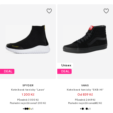
Unisex
DEAL
DEAL
SPYDER
VANS
Kotníkové tenisky 'Leon'
Kotníkové tenisky 'SK8-HI'
1 200 Kč
Od 839 Kč
Původně: 3 000 Kč
Původně: 2 649 Kč
Poslední nejnižší cena:
1 200 Kč
Poslední nejnižší cena:
682 Kč
+
1
+
1