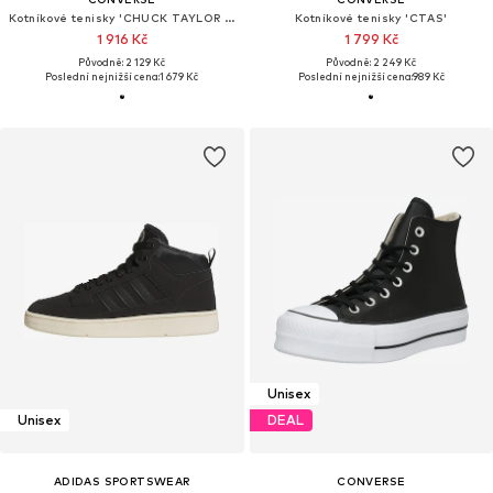
Kotníkové tenisky 'CHUCK TAYLOR ALL STAR'
Kotníkové tenisky 'CTAS'
1 916 Kč
1 799 Kč
Původně: 2 129 Kč
Původně: 2 249 Kč
Poslední nejnižší cena:
1 679 Kč
Poslední nejnižší cena:
989 Kč
Unisex
Unisex
DEAL
ADIDAS SPORTSWEAR
CONVERSE