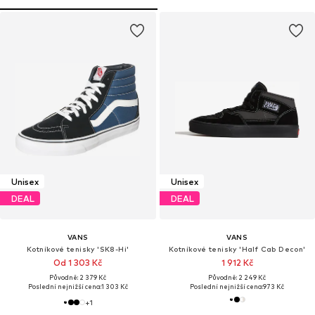
Unisex
Unisex
DEAL
DEAL
VANS
VANS
Kotníkové tenisky 'SK8-Hi'
Kotníkové tenisky 'Half Cab Decon'
Od 1 303 Kč
1 912 Kč
Původně: 2 379 Kč
Původně: 2 249 Kč
Poslední nejnižší cena:
1 303 Kč
Poslední nejnižší cena:
973 Kč
+
1