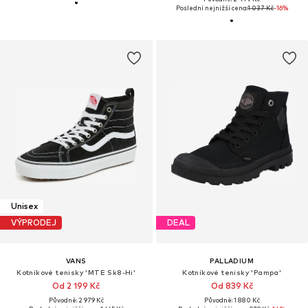
Poslední nejnižší cena:
1 037 Kč
-16%
Unisex
VÝPRODEJ
DEAL
VANS
PALLADIUM
Kotníkové tenisky 'MTE Sk8-Hi'
Kotníkové tenisky 'Pampa'
Od 2 199 Kč
Od 839 Kč
Původně: 2 979 Kč
Původně: 1 880 Kč