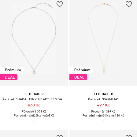
Prémium
Prémium
DEAL
DEAL
TED BAKER
TED BAKER
Řetízek 'HARA: TINY HEART PENDANT NECKLACE'
Řetízek 'PARMLIA'
863 Kč
497 Kč
Původně: 1 079 Kč
Původně: 1 399 Kč
Poslední nejnižší cena:
665 Kč
Poslední nejnižší cena:
436 Kč