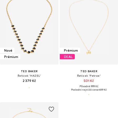
Nové
Prémium
Prémium
DEAL
TED BAKER
TED BAKER
Řetízek 'HAZEL'
Řetízek 'Petrae'
2 379 Kč
501 Kč
Původně: 999 Kč
Poslední nejnižší cena:
489 Kč