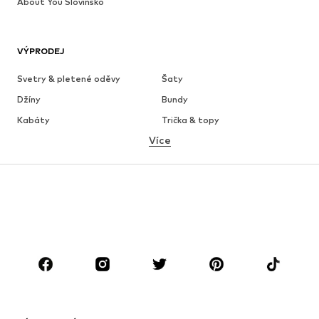
About You Slovinsko
VÝPRODEJ
Svetry & pletené oděvy
Šaty
Džíny
Bundy
Kabáty
Trička & topy
Více
Kalhoty
Spodní prádlo
Sukně
Halenky & tuniky
Mikiny
Blejzry
Plavky
Overaly
Móda pro plnoštíhlé
Těhotenská móda
Boty
Sport
Doplňky
Premium
OBLEČENÍ