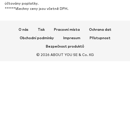
účtovány poplatky.
Sandály
Polobotky
******Všechny ceny jsou včetně DPH.
Sportovní boty
Baleríny
Pantofle
Domácí obuv
O nás
Tisk
Pracovní místa
Ochrana dat
Exkluzivně
Obchodní podmínky
Impresum
Přístupnost
SPORT
Bezpečnost produktů
© 2026 ABOUT YOU SE & Co. KG
Sportovní oblečení
Druhy sportů
Sportovní boty
Sportovní batohy a tašky
Sportovní doplňky
DOPLŇKY
Nové
Tašky & batohy
Bižuterie
Šály & šátky
Čepice & klobouky
Pásky
Peněženky & pouzdra
Sluneční brýle