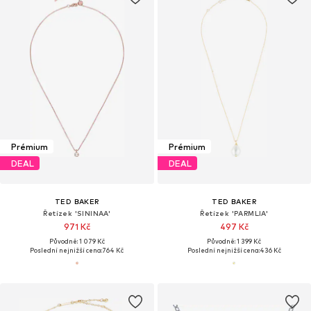
Prémium
Prémium
DEAL
DEAL
TED BAKER
TED BAKER
Řetízek 'SININAA'
Řetízek 'PARMLIA'
971 Kč
497 Kč
Původně: 1 079 Kč
Původně: 1 399 Kč
Poslední nejnižší cena:
764 Kč
Poslední nejnižší cena:
436 Kč