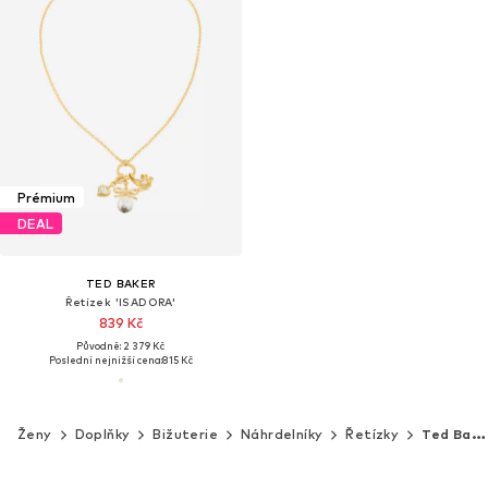
Prémium
DEAL
TED BAKER
Řetízek 'ISADORA'
839 Kč
Původně: 2 379 Kč
Poslední nejnižší cena:
815 Kč
Ženy
Doplňky
Bižuterie
Náhrdelníky
Řetízky
Ted Baker