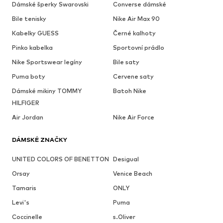
Dámské šperky Swarovski
Converse dámské
Bile tenisky
Nike Air Max 90
Kabelky GUESS
Černé kalhoty
Pinko kabelka
Sportovní prádlo
Nike Sportswear legíny
Bile saty
Puma boty
Cervene saty
Dámské mikiny TOMMY
Batoh Nike
HILFIGER
Air Jordan
Nike Air Force
DÁMSKÉ ZNAČKY
UNITED COLORS OF BENETTON
Desigual
Orsay
Venice Beach
Tamaris
ONLY
Levi's
Puma
Coccinelle
s.Oliver