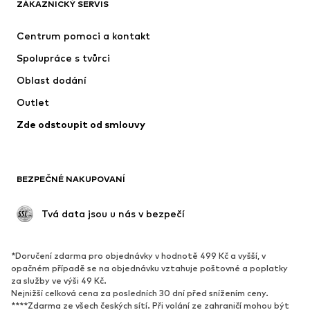
ZÁKAZNICKÝ SERVIS
Nové
Oblíbené
Šaty
Džíny
Centrum pomoci a kontakt
Trička & topy
Kalhoty
Spolupráce s tvůrci
Bundy
Svetry & pletené oděvy
Oblast dodání
Spodní prádlo
Halenky & tuniky
Outlet
Kabáty
Sukně
Zde odstoupit od smlouvy
Plavky
Mikiny
Blejzry
Overaly
Móda pro plnoštíhlé
Těhotenská móda
BEZPEČNÉ NAKUPOVANÍ
Příležitosti
Exkluzivně
Upcyklace
 Tvá data jsou u nás v bezpečí
BOTY
*Doručení zdarma pro objednávky v hodnotě 499 Kč a vyšší, v
Nové
Oblíbené
opačném případě se na objednávku vztahuje poštovné a poplatky
za služby ve výši 49 Kč.
Tenisky
Kotníkové & chelsea boty
Nejnižší celková cena za posledních 30 dní před snížením ceny.
Lodičky & boty na podpatku
Kozačky
****Zdarma ze všech českých sítí. Při volání ze zahraničí mohou být