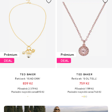
Prémium
Prémium
DEAL
DEAL
TED BAKER
TED BAKER
Řetízek 'ISADORA'
Řetízek 'SOLTELL'
839 Kč
759 Kč
Původně: 2 379 Kč
Původně: 1 199 Kč
Poslední nejnižší cena:
815 Kč
Poslední nejnižší cena:
746 Kč