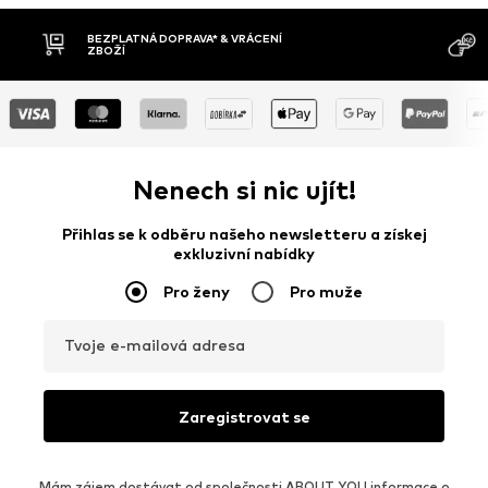
MOŽNOST VR
DOBÍRKA
DNŮ
Nenech si nic ujít!
Přihlas se k odběru našeho newsletteru a získej
exkluzivní nabídky
Pro ženy
Pro muže
Tvoje e-mailová adresa
Zaregistrovat se
Mám zájem dostávat od společnosti ABOUT YOU informace o