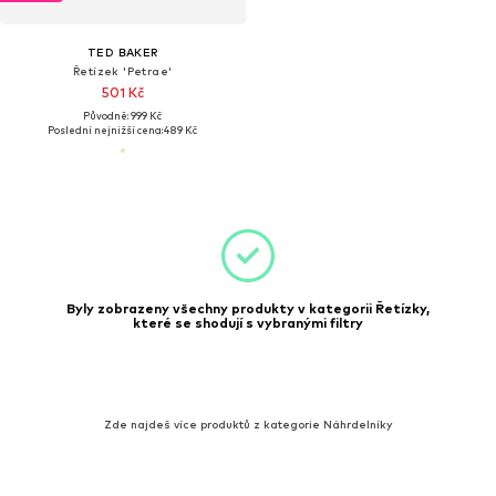
TED BAKER
Řetízek 'Petrae'
501 Kč
Původně: 999 Kč
Poslední nejnižší cena:
489 Kč
Byly zobrazeny všechny produkty v kategorii Řetízky,
které se shodují s vybranými filtry
Zde najdeš více produktů z kategorie Náhrdelníky