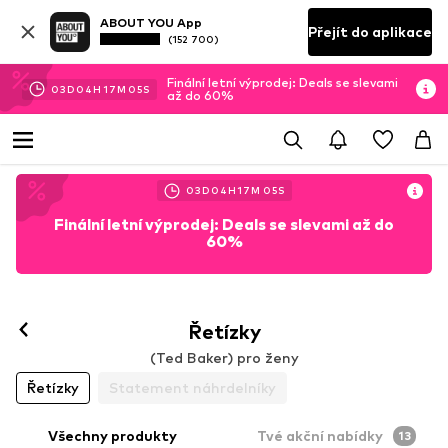
ABOUT YOU App
Přejít do aplikace
(152 700)
Finální letní výprodej: Deals se slevami
03
D
04
H
17
M
04
S
až do 60%
03
D
04
H
17
M
04
S
Finální letní výprodej: Deals se slevami až do
60%
Řetízky
(Ted Baker) pro ženy
Řetízky
Statement náhrdelníky
Všechny produkty
Tvé akční nabídky
13