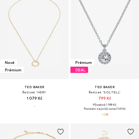
Nové
Prémium
Prémium
DEAL
TED BAKER
TED BAKER
Řetízek 'HERI'
Řetízek 'SOLTELL'
1 079 Kč
799 Kč
Původně: 1 199 Kč
Poslední nejnižší cena:
749 Kč