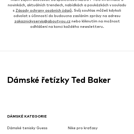
novinkách, aktuálních trendech, nabídkách a poukázkách v souladu
s
Zásady ochrany osobních údajů
. Svůj souhlas můžeš kdykoli
odvolat s účinností do budoucna zasláním zprávy na adresu
zakaznickyservis@aboutyou.cz
nebo kliknutím na možnost
odhlášení na konci každého newsletteru.
Dámské řetízky Ted Baker
DÁMSKÉ KATEGORIE
Dámské tenisky Guess
Nike pro kraťasy