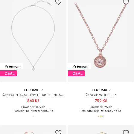
Prémium
Prémium
DEAL
DEAL
TED BAKER
TED BAKER
Řetízek 'HARA: TINY HEART PENDANT NECKLACE'
Řetízek 'SOLTELL'
863 Kč
759 Kč
Původně: 1 079 Kč
Původně: 1 199 Kč
Poslední nejnižší cena:
665 Kč
Poslední nejnižší cena:
746 Kč