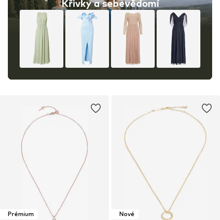
Křivky a sebevědomí
Prémium
Nové