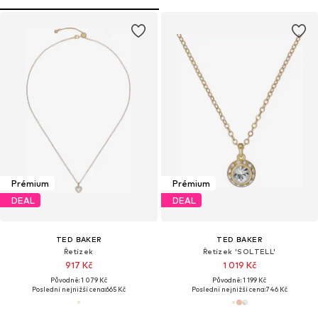
Prémium
Prémium
DEAL
DEAL
TED BAKER
TED BAKER
Řetízek
Řetízek 'SOLTELL'
917 Kč
1 019 Kč
Původně: 1 079 Kč
Původně: 1 199 Kč
Poslední nejnižší cena:
665 Kč
Poslední nejnižší cena:
746 Kč