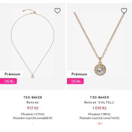
Prémium
Prémium
DEAL
DEAL
TED BAKER
TED BAKER
Řetízek
Řetízek 'SOLTELL'
917 Kč
1 019 Kč
Původně: 1 079 Kč
Původně: 1 199 Kč
Poslední nejnižší cena:
665 Kč
Poslední nejnižší cena:
746 Kč