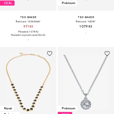
DEAL
Prémium
TED BAKER
TED BAKER
Řetízek 'SININAA'
Řetízek 'HERI'
971 Kč
1 079 Kč
Původně: 1 079 Kč
Poslední nejnižší cena:
764 Kč
Nové
Prémium