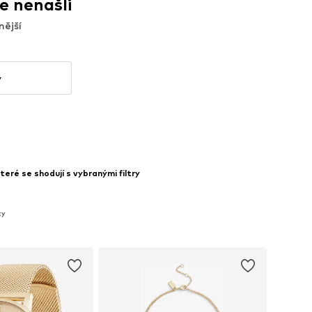
me nenašli
nější
y
eré se shodují s vybranými filtry
ky