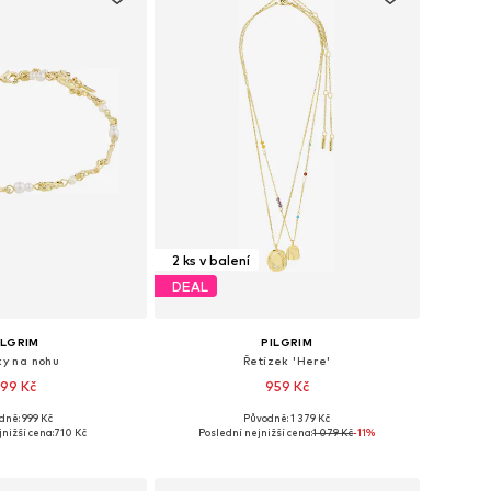
2 ks v balení
DEAL
ILGRIM
PILGRIM
ky na nohu
Řetízek 'Here'
99 Kč
959 Kč
dně: 999 Kč
Původně: 1 379 Kč
likosti: One Size
Dostupné velikosti: One Size
nižší cena:
710 Kč
Poslední nejnižší cena:
1 079 Kč
-11%
 do košíku
Přidat do košíku