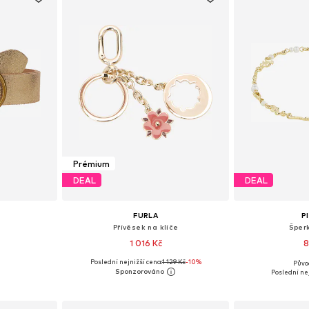
Prémium
DEAL
DEAL
FURLA
P
'
Přívěsek na klíče
Šper
1 016 Kč
8
Poslední nejnižší cena:
1 129 Kč
-10%
Půvo
85, 90, 95
Dostupné velikosti: One Size
Dostupné ve
Poslední nej
íku
Přidat do košíku
Přidat