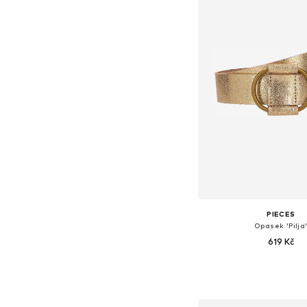
PIECES
Opasek 'Pilja
619 Kč
Dostupné velikosti: 80, 
Přidat do koš