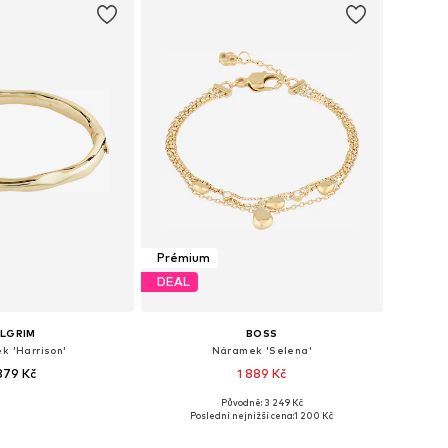
Prémium
DEAL
ILGRIM
BOSS
k 'Harrison'
Náramek 'Selena'
 379 Kč
1 889 Kč
Původně: 3 249 Kč
likosti: One Size
Dostupné velikosti: One Size
Poslední nejnižší cena:
1 200 Kč
 do košíku
Přidat do košíku