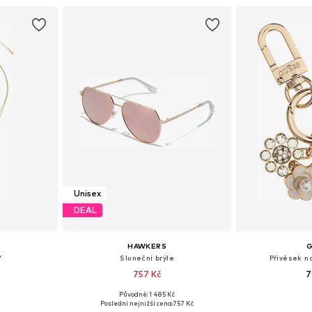
Unisex
DEAL
HAWKERS
'
Sluneční brýle
Přívěsek na
757 Kč
7
Původně: 1 485 Kč
ne Size
Dostupné velikosti: Onesize
Dostupné ve
Poslední nejnižší cena:
757 Kč