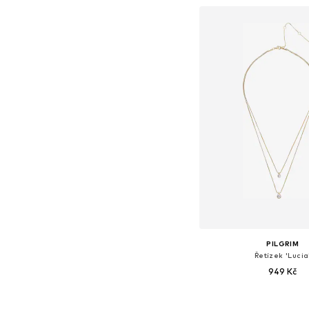
PILGRIM
Řetízek 'Lucia
949 Kč
Dostupné velikosti: O