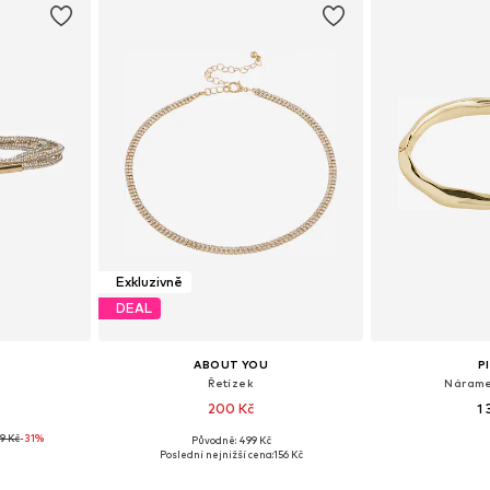
Exkluzivně
DEAL
ABOUT YOU
P
Řetízek
Nárame
200 Kč
1
9 Kč
-31%
Původně: 499 Kč
 75-95
Dostupné velikosti: One Size
Dostupné ve
Poslední nejnižší cena:
156 Kč
íku
Přidat do košíku
Přidat