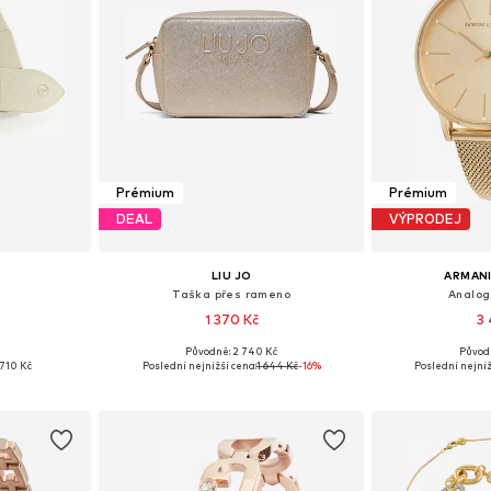
Prémium
Prémium
DEAL
VÝPRODEJ
LIU JO
ARMAN
Taška přes rameno
Analog
1 370 Kč
3 
Původně: 2 740 Kč
Původ
ikostech
Dostupné velikosti: One Size
Dostupné ve
710 Kč
Poslední nejnižší cena:
1 644 Kč
-16%
Poslední nejniž
íku
Přidat do košíku
Přidat