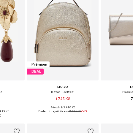
Prémium
DEAL
LIU JO
T
ie'
Batoh 'Better'
Psaníč
1 745 Kč
7
Původně: 3 490 Kč
ne Size
Dostupné velikosti: One Size
Dostupné ve
449 Kč
Poslední nejnižší cena:
2 094 Kč
-16%
íku
Přidat do košíku
Přidat