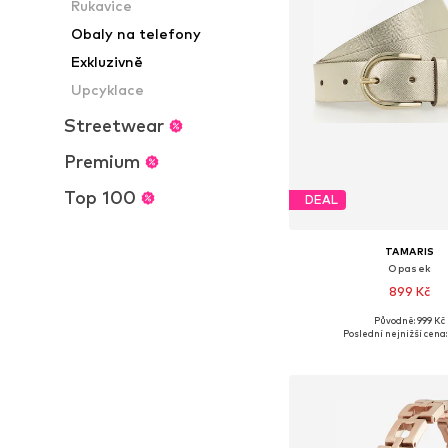
Rukavice
Obaly na telefony
Exkluzivně
Upcyklace
Streetwear
Premium
Top 100
DEAL
TAMARIS
Opasek
899 Kč
Původně: 999 Kč
Dostupné v mnoha vel
Poslední nejnižší cena:
Přidat do koš