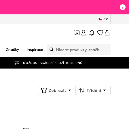
CZ
Značky
Inspirace
MOŽNOST VRÁCENÍ ZBOŽÍ DO 30 DNŮ
Zobrazit
Třídění