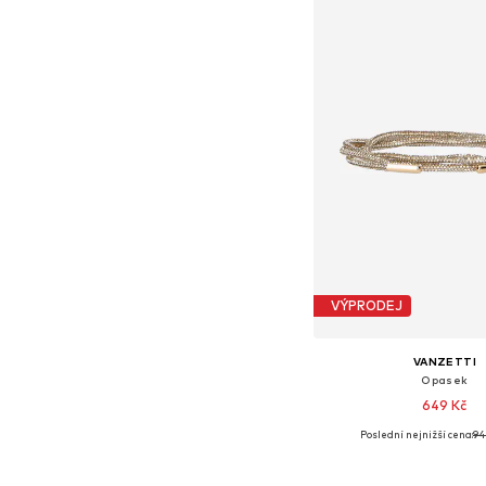
VÝPRODEJ
VANZETTI
Opasek
649 Kč
Poslední nejnižší cena:
94
Dostupné velikosti:
Přidat do koš