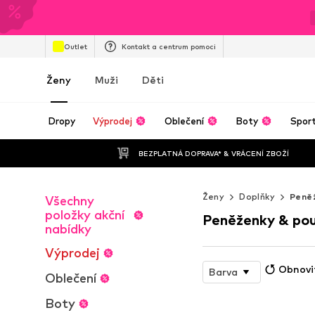
Outlet
Kontakt a centrum pomoci
Ženy
Muži
Děti
Dropy
Výprodej
Oblečení
Boty
Spor
BEZPLATNÁ DOPRAVA* & VRÁCENÍ ZBOŽÍ
Ženy
Doplňky
Peně
Všechny
položky akční
Peněženky & po
nabídky
Výprodej
Obnovi
Barva
Oblečení
Boty