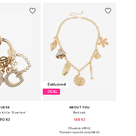
Exkluzivně
DEAL
GUESS
ABOUT YOU
 klíče 'Everlee'
Řetízek
90 Kč
168 Kč
Původně: 499 Kč
likosti: One Size
Dostupné velikosti: One Size
Poslední nejnižší cena:
168 Kč