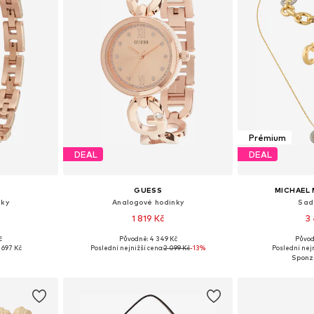
Prémium
DEAL
DEAL
GUESS
MICHAEL 
nky
Analogové hodinky
Sad
1 819 Kč
3
č
Původně: 4 349 Kč
Původ
ne Size
Dostupné velikosti: One Size
Dostupné ve
1 697 Kč
Poslední nejnižší cena:
2 099 Kč
-13%
Poslední nejn
íku
Přidat do košíku
Přidat