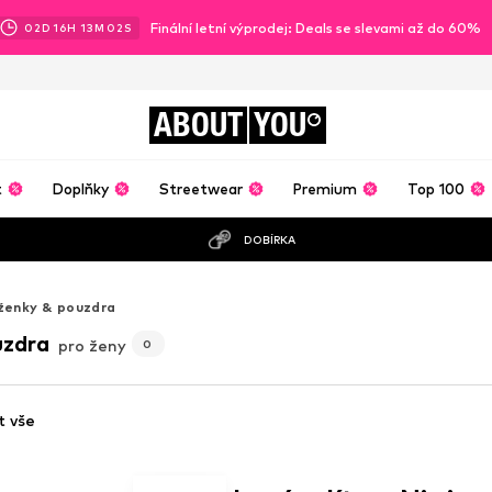
Finální letní výprodej: Deals se slevami až do 60%
02
D
16
H
12
M
59
S
ABOUT
YOU
t
Doplňky
Streetwear
Premium
Top 100
DOBÍRKA
ženky & pouzdra
uzdra
pro ženy
0
t vše