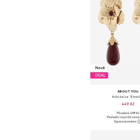
Nové
DEAL
ABOUT YOU
Náušnice 'Emel
449 Kč
Původně: 499 Kč
Dostupné velikosti: O
Poslední nejnižší cena:
Přidat do koš