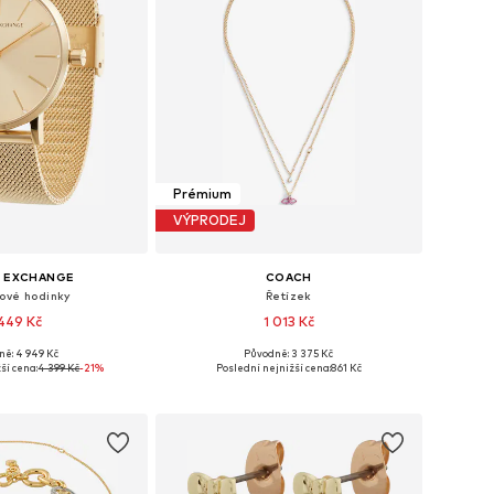
Prémium
VÝPRODEJ
I EXCHANGE
COACH
ové hodinky
Řetízek
449 Kč
1 013 Kč
ně: 4 949 Kč
Původně: 3 375 Kč
likosti: One Size
Dostupné velikosti: One Size
ší cena:
4 399 Kč
-21%
Poslední nejnižší cena:
861 Kč
 do košíku
Přidat do košíku