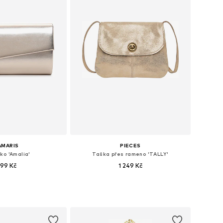
AMARIS
PIECES
ko 'Amalia'
Taška přes rameno 'TALLY'
99 Kč
1 249 Kč
+
1
likosti: One Size
Dostupné velikosti: One Size
 do košíku
Přidat do košíku