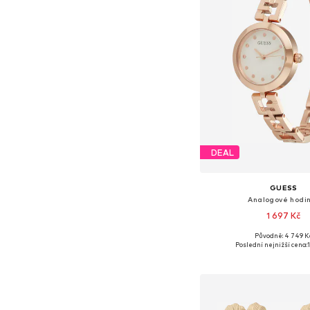
DEAL
GUESS
Analogové hodi
1 697 Kč
Původně: 4 749 K
Dostupné velikosti: O
Poslední nejnižší cena:
Přidat do koš