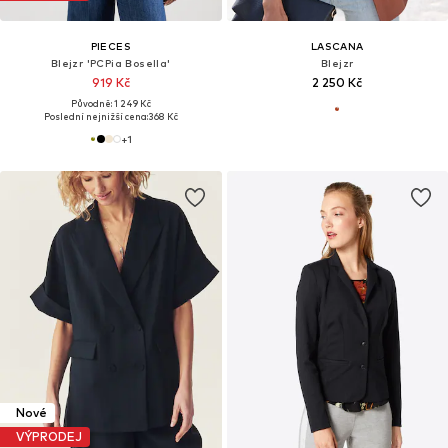
PIECES
LASCANA
Blejzr 'PCPia Bosella'
Blejzr
919 Kč
2 250 Kč
Původně: 1 249 Kč
Poslední nejnižší cena:
368 Kč
+
1
Nové
VÝPRODEJ