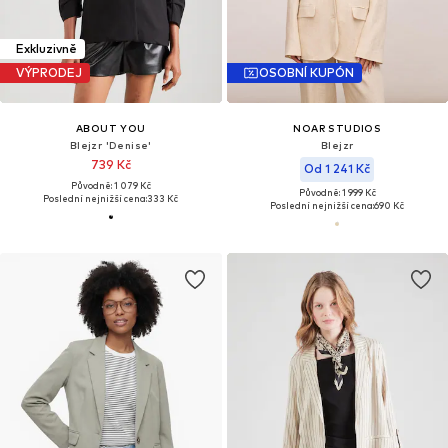
Exkluzivně
VÝPRODEJ
OSOBNÍ KUPÓN
ABOUT YOU
NOAR STUDIOS
Blejzr 'Denise'
Blejzr
739 Kč
Od 1 241 Kč
Původně: 1 079 Kč
Původně: 1 999 Kč
Poslední nejnižší cena:
333 Kč
Poslední nejnižší cena:
690 Kč