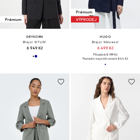
Prémium
Prémium
VÝPRODEJ
DRYKORN
HUGO
Blejzr 'ATLIN'
Blejzr 'Abisena'
6 949 Kč
6 499 Kč
Původně: 8 199 Kč
Poslední nejnižší cena:
4 844 Kč