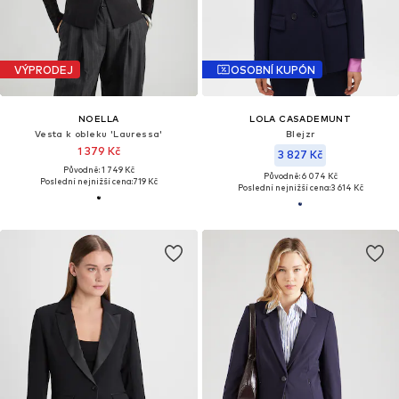
VÝPRODEJ
OSOBNÍ KUPÓN
NOELLA
LOLA CASADEMUNT
Vesta k obleku 'Lauressa'
Blejzr
1 379 Kč
3 827 Kč
Původně: 1 749 Kč
Původně: 6 074 Kč
Poslední nejnižší cena:
719 Kč
Poslední nejnižší cena:
3 614 Kč