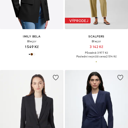
VÝPRODEJ
IMILY BELA
SCALPERS
Blejzr
Blejzr
1 549 Kč
3 142 Kč
Původně: 3 977 Kč
Poslední nejnižší cena:
2 514 Kč