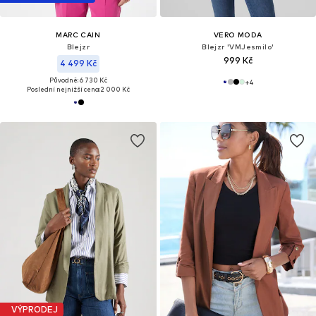
MARC CAIN
VERO MODA
Blejzr
Blejzr 'VMJesmilo'
999 Kč
4 499 Kč
Původně: 6 730 Kč
+
4
Poslední nejnižší cena:
2 000 Kč
VÝPRODEJ