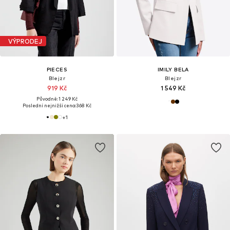
VÝPRODEJ
PIECES
IMILY BELA
Blejzr
Blejzr
919 Kč
1 549 Kč
Původně: 1 249 Kč
Poslední nejnižší cena:
368 Kč
+
1