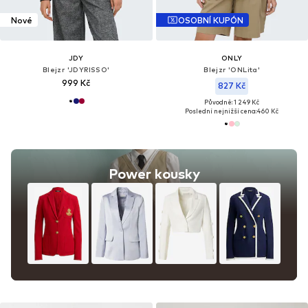
Nové
OSOBNÍ KUPÓN
JDY
ONLY
Blejzr 'JDYRISSO'
Blejzr 'ONLita'
999 Kč
827 Kč
Původně: 1 249 Kč
Poslední nejnižší cena:
460 Kč
Power kousky