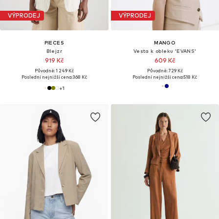
VÝPRODEJ
VÝPRODEJ
PIECES
MANGO
Blejzr
Vesta k obleku 'EVANS'
919 Kč
609 Kč
Původně: 1 249 Kč
Původně: 729 Kč
Poslední nejnižší cena:
368 Kč
Poslední nejnižší cena:
518 Kč
+
1