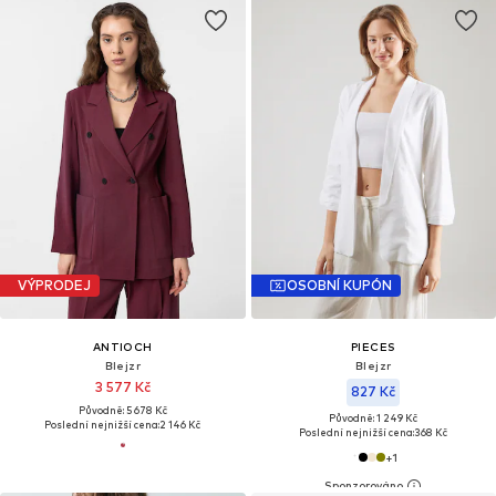
VÝPRODEJ
OSOBNÍ KUPÓN
ANTIOCH
PIECES
Blejzr
Blejzr
3 577 Kč
827 Kč
Původně: 5 678 Kč
Původně: 1 249 Kč
Poslední nejnižší cena:
2 146 Kč
Poslední nejnižší cena:
368 Kč
+
1