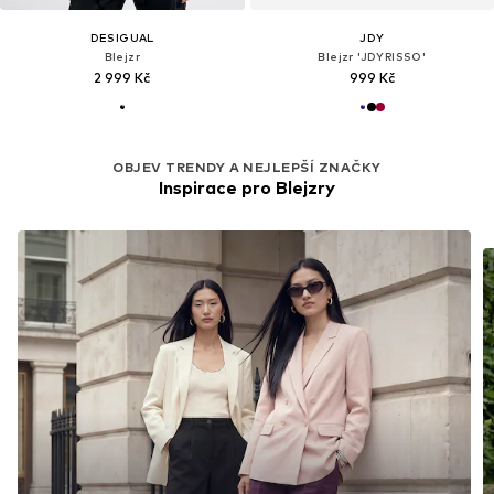
DESIGUAL
JDY
Blejzr
Blejzr 'JDYRISSO'
2 999 Kč
999 Kč
OBJEV TRENDY A NEJLEPŠÍ ZNAČKY
Inspirace pro Blejzry