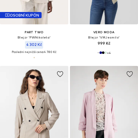
OSOBNÍ KUPÓN
PART TWO
VERO MODA
Blejzr 'PWNikoleta'
Blejzr 'VMJesmilo'
999 Kč
4 302 Kč
Poslední nejnižší cena:
4 780 Kč
+
4