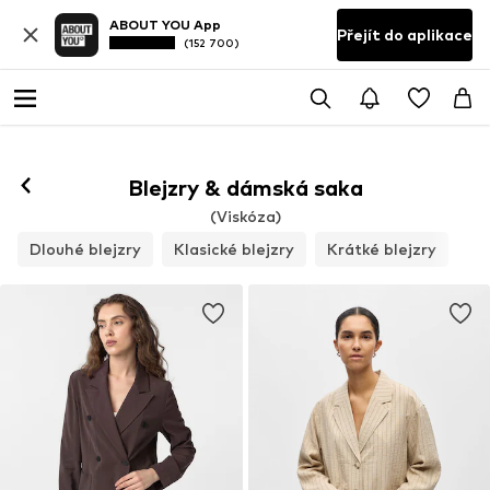
ABOUT YOU App
Přejít do aplikace
(152 700)
Blejzry & dámská saka
(Viskóza)
Dlouhé blejzry
Klasické blejzry
Krátké blejzry