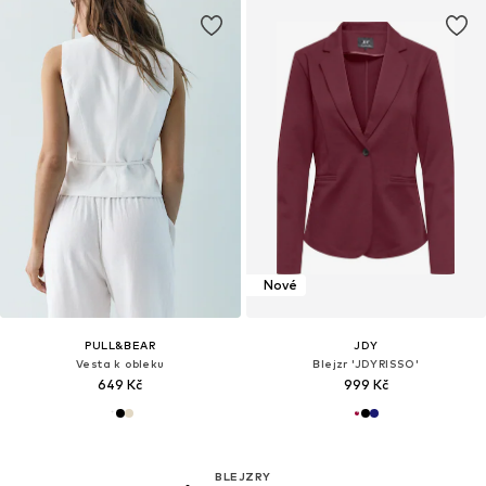
Nové
PULL&BEAR
JDY
Vesta k obleku
Blejzr 'JDYRISSO'
649 Kč
999 Kč
BLEJZRY