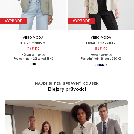
VÝPRODEJ
VÝPRODEJ
VERO MODA
VERO MODA
Blejzr 'VMRIGA'
Blejzr 'VMJesmilo'
779 Kč
889 Kč
Původně: 1 129 Kč
Původně: 999 Kč
Poslední nejnižší cena:
351 Kč
Poslední nejnižší cena:
620 Kč
+
4
NAJDI SI TEN SPRÁVNÝ KOUSEK
Blejzry průvodci