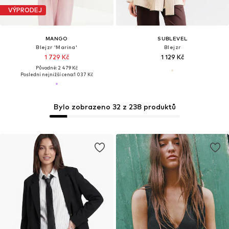
VÝPRODEJ
MANGO
SUBLEVEL
Blejzr 'Marina'
Blejzr
1 729 Kč
1 129 Kč
Původně: 2 479 Kč
Poslední nejnižší cena:
1 037 Kč
Bylo zobrazeno 32 z 238 produktů