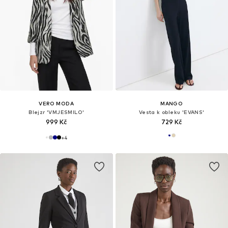
VERO MODA
MANGO
Blejzr 'VMJESMILO'
Vesta k obleku 'EVANS'
999 Kč
729 Kč
+
4