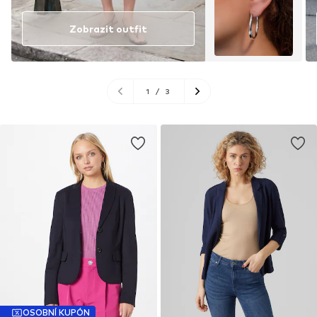
Zobrazit outfit
1
/
3
OSOBNÍ KUPÓN