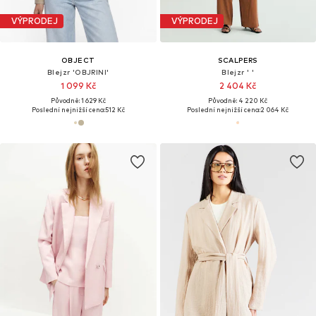
VÝPRODEJ
VÝPRODEJ
OBJECT
SCALPERS
Blejzr 'OBJRINI'
Blejzr ' '
1 099 Kč
2 404 Kč
Původně: 1 629 Kč
Původně: 4 220 Kč
Poslední nejnižší cena:
512 Kč
Poslední nejnižší cena:
2 064 Kč