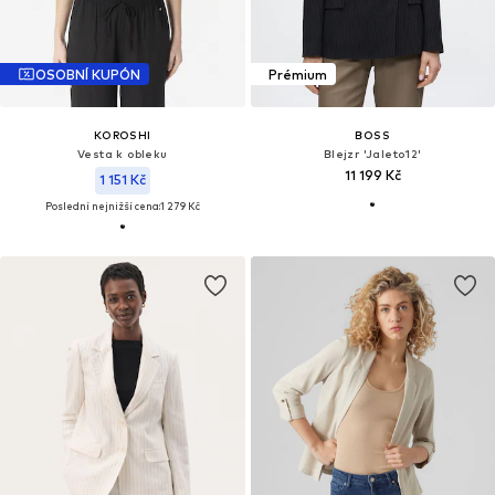
OSOBNÍ KUPÓN
Prémium
KOROSHI
BOSS
Vesta k obleku
Blejzr 'Jaleto12'
11 199 Kč
1 151 Kč
Poslední nejnižší cena:
1 279 Kč