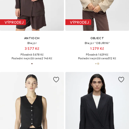
VÝPRODEJ
VÝPRODEJ
ANTIOCH
OBJECT
Blejzr
Blejzr 'OBJRINI'
3 577 Kč
1 279 Kč
Původně: 5 678 Kč
Původně: 1 629 Kč
Poslední nejnižší cena:
2 146 Kč
Poslední nejnižší cena:
512 Kč