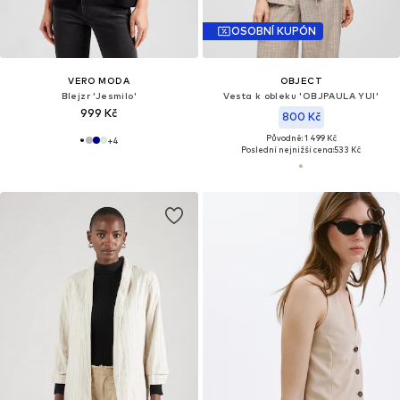
OSOBNÍ KUPÓN
VERO MODA
OBJECT
Blejzr 'Jesmilo'
Vesta k obleku 'OBJPAULA YUI'
999 Kč
800 Kč
Původně: 1 499 Kč
+
4
Poslední nejnižší cena:
533 Kč