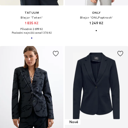
TATUUM
ONLY
Blejzr 'Teteri'
Blejzr 'ONLPoptrash'
1 835 Kč
1 249 Kč
Původně: 2 699 Kč
Poslední nejnižší cena:
1 376 Kč
Nové