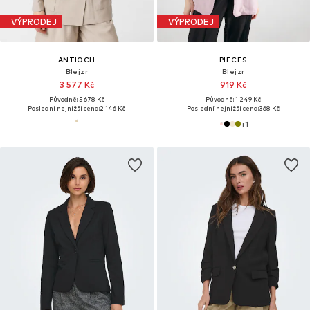
VÝPRODEJ
VÝPRODEJ
ANTIOCH
PIECES
Blejzr
Blejzr
3 577 Kč
919 Kč
Původně: 5 678 Kč
Původně: 1 249 Kč
Poslední nejnižší cena:
2 146 Kč
Poslední nejnižší cena:
368 Kč
+
1