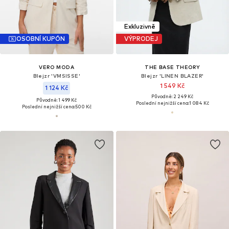
Exkluzivně
OSOBNÍ KUPÓN
VÝPRODEJ
VERO MODA
THE BASE THEORY
Blejzr 'VMSISSE'
Blejzr 'LINEN BLAZER'
1 549 Kč
1 124 Kč
Původně: 2 249 Kč
Původně: 1 499 Kč
Poslední nejnižší cena:
1 084 Kč
Poslední nejnižší cena:
500 Kč