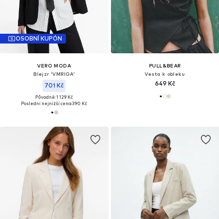
OSOBNÍ KUPÓN
VERO MODA
PULL&BEAR
Blejzr 'VMRIGA'
Vesta k obleku
649 Kč
701 Kč
Původně: 1 129 Kč
Poslední nejnižší cena:
390 Kč