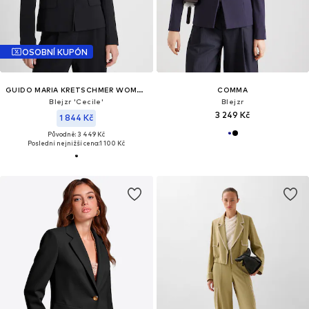
OSOBNÍ KUPÓN
GUIDO MARIA KRETSCHMER WOMEN
COMMA
Blejzr 'Cecile'
Blejzr
3 249 Kč
1 844 Kč
Původně: 3 449 Kč
Poslední nejnižší cena:
1 100 Kč