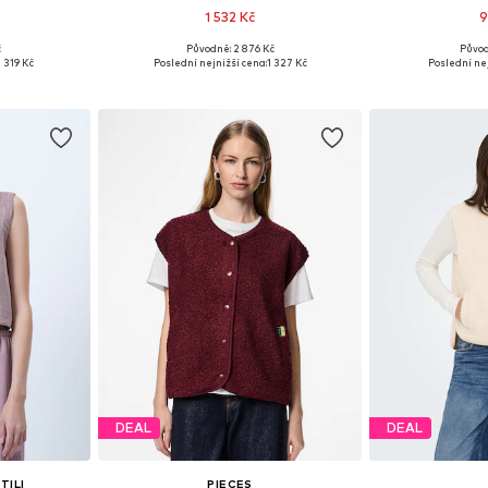
1 532 Kč
9
č
Původně: 2 876 Kč
Původ
, M, L, XXL
Dostupné velikosti: XS, S, M, XL
Dostupné velikost
1 319 Kč
Poslední nejnižší cena:
1 327 Kč
Poslední nej
íku
Přidat do košíku
Přidat
DEAL
DEAL
TILI
PIECES