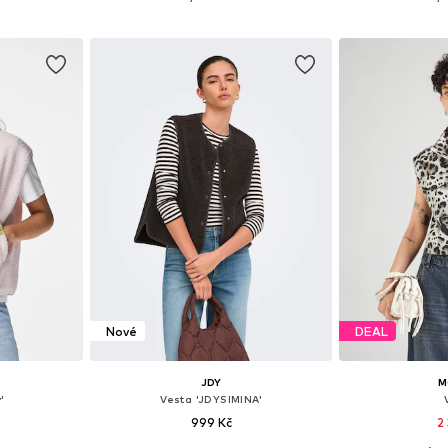
íku
Přidat do košíku
Přidat
Nové
DEAL
JDY
M
'
Vesta 'JDYSIMINA'
999 Kč
2