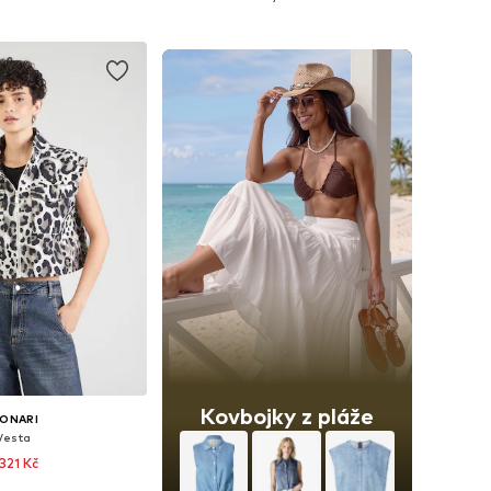
 do košíku
Přidat do košíku
Kovbojky z pláže
ONARI
Vesta
 321 Kč