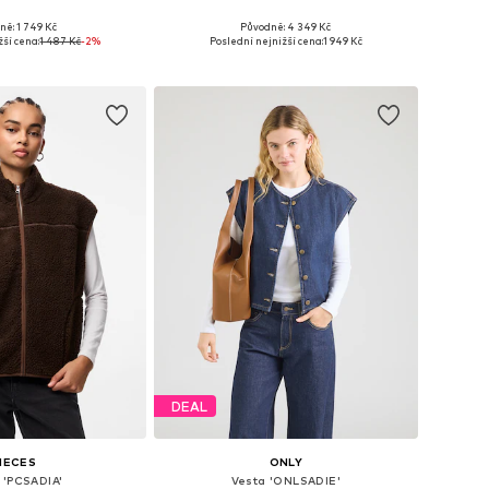
ně: 1 749 Kč
Původně: 4 349 Kč
osti: XS, S, M, L, XL
Dostupné velikosti: XS-S, M-L
žší cena:
1 487 Kč
-2%
Poslední nejnižší cena:
1 949 Kč
 do košíku
Přidat do košíku
DEAL
IECES
ONLY
 'PCSADIA'
Vesta 'ONLSADIE'