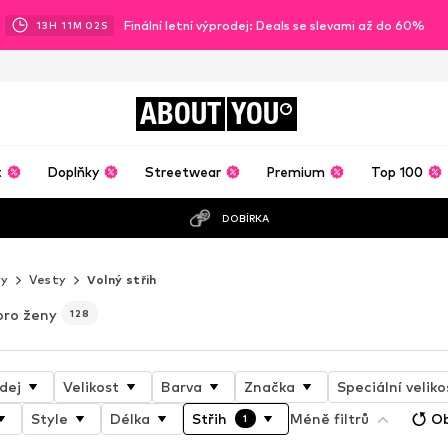
Finální letní výprodej: Deals se slevami až do 60%
13
H
11
M
00
S
ABOUT
YOU
t
Doplňky
Streetwear
Premium
Top 100
DOBÍRKA
dy
Vesty
Volný střih
 pro ženy
128
dej
Velikost
Barva
Značka
Speciální veliko
Style
Délka
Střih
Méně filtrů
Ob
1