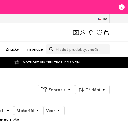
CZ
Značky
Inspirace
MOŽNOST VRÁCENÍ ZBOŽÍ DO 30 DNŮ
Zobrazit
Třídění
sti
Materiál
Vzor
novit vše