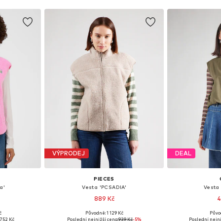
VÝPRODEJ
DEAL
PIECES
a'
Vesta 'PCSADIA'
Vesta
889 Kč
4
+
1
č
Původně: 1 129 Kč
Půvo
M, L, XL, XXL
Dostupné velikosti: XS, S, M, L, XL, XXL
Dostupné veli
752 Kč
Poslední nejnižší cena:
939 Kč
-5%
Poslední nejni