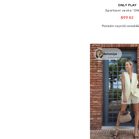
ONLY PLAY
Sportovní vesta 'O
899 Kč
Poslední nejnižší cena:
1 0
Dostupné velikosti: XS, S
Přidat do koš
Antonija