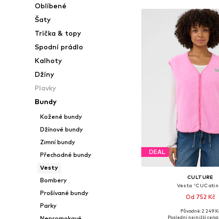
Oblíbené
Šaty
Trička & topy
Spodní prádlo
Kalhoty
Džíny
Plavky
Bundy
Kožené bundy
Džínové bundy
Zimní bundy
DEAL
Přechodné bundy
Vesty
CULTURE
Bombery
Vesta 'CUCatin
Prošívané bundy
Od 752 Kč
Parky
Původně: 2 249 K
Dostupné velikosti: XS, S, 
Poslední nejnižší cena:
Nepromokavé