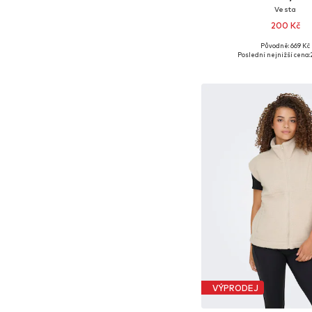
Vesta
200 Kč
Původně: 669 Kč
Dostupné velikosti: XS-
Poslední nejnižší cena:
Přidat do koš
VÝPRODEJ