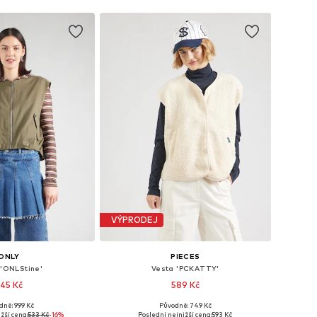
VÝPRODEJ
ONLY
PIECES
 'ONLStine'
Vesta 'PCKATTY'
45 Kč
589 Kč
+
8
dně: 999 Kč
Původně: 749 Kč
kosti: XS, S, M, XL
Dostupné velikosti: XS, S, M, L, XL, XXL
žší cena:
533 Kč
-16%
Poslední nejnižší cena:
593 Kč