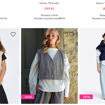
Vesta 'PCKatty'
Vesta 
599 Kč
8
+
8
Původně: 749 Kč
Půvo
S, S, S-M
Dostupné velikosti: XS, S, M, L, XL, XXL
Dostupné velik
200 Kč
Poslední nejnižší cena:
589 Kč
Poslední nej
íku
Přidat do košíku
Přidat
DEAL
DEAL