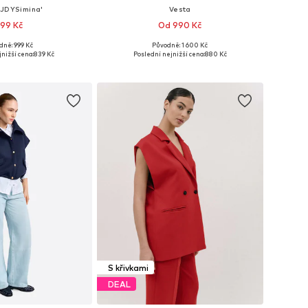
'JDYSimina'
Vesta
99 Kč
Od 990 Kč
+
2
dně: 999 Kč
Původně: 1 600 Kč
osti: XS, S, M, L, XL
Dostupné velikosti: XS, S, M, L, 5XL
nižší cena:
839 Kč
Poslední nejnižší cena:
880 Kč
 do košíku
Přidat do košíku
S křivkami
DEAL