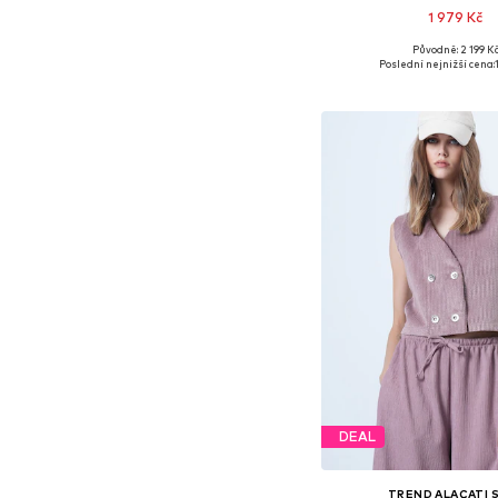
1 979 Kč
Původně: 2 199 K
Dostupné velikosti: XS, S
Poslední nejnižší cena:
Přidat do koš
DEAL
TREND ALAÇATI S