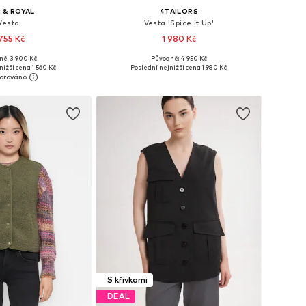
 & ROYAL
4TAILORS
Vesta
Vesta 'Spice It Up'
 755 Kč
1 980 Kč
ně: 3 900 Kč
Původně: 4 950 Kč
osti: XS, S, M, L, XL
Dostupné velikosti: XL, XXL, XXXL
nižší cena:
1 560 Kč
Poslední nejnižší cena:
1 980 Kč
 do košíku
Přidat do košíku
S křivkami
DEAL