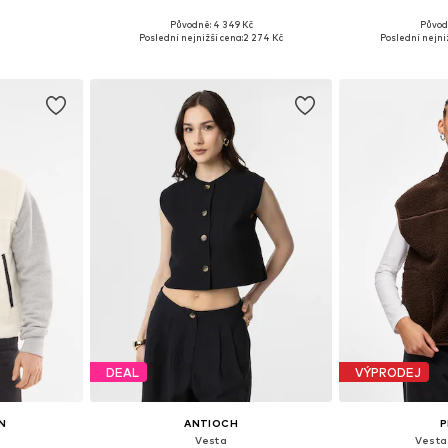
Původně: 4 349 Kč
Původ
, M, L, XL
Dostupné velikosti: XS-S, M-L
Dostupné velik
Poslední nejnižší cena:
2 274 Kč
Poslední nejni
íku
Přidat do košíku
Přidat
DEAL
VÝPRODEJ
N
ANTIOCH
P
'
Vesta
Vesta