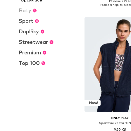
+
8
Původně: 749 Kč
Dostupné velikosti: XS, S
Poslední nejnižší cena:
Boty
Přidat do koš
Sport
Doplňky
Streetwear
Premium
Top 100
Nové
ONLY PLAY
Sportovní vesta 'O
949 Kč