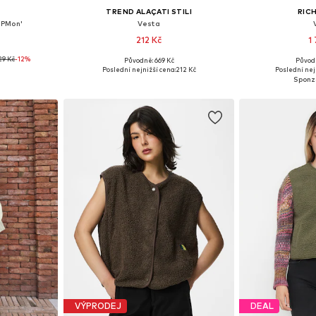
TREND ALAÇATI STILI
RICH
NPMon'
Vesta
212 Kč
1
29 Kč
-12%
Původně: 669 Kč
Původ
, M, L, XL
Dostupné velikosti: XS-S, S, S-M
Dostupné velik
Poslední nejnižší cena:
212 Kč
Poslední nej
íku
Přidat do košíku
Přidat
VÝPRODEJ
DEAL