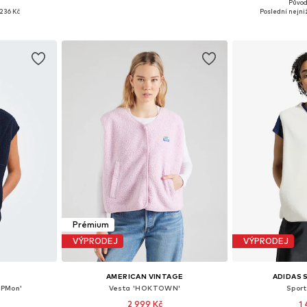
+
2
Původ
, M, L, XL
Dostupné velikosti: XS, S, M, L, XL
Dostupné velikost
236 Kč
Poslední nejniž
íku
Přidat do košíku
Přidat
Prémium
VÝPRODEJ
VÝPRODEJ
AMERICAN VINTAGE
ADIDAS
NPMon'
Vesta 'HOKTOWN'
Sport
2 999 Kč
1