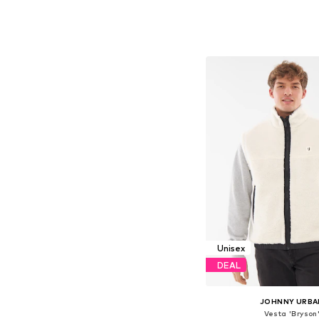
Dostupné velikosti: XS, S
Přidat do koš
Unisex
DEAL
JOHNNY URBA
Vesta 'Bryson