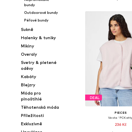
Přidat do koš
bundy
Outdoorové bundy
Péřové bundy
Sukně
Halenky & tuniky
Mikiny
Overaly
Svetry & pletené
oděvy
Kabáty
Blejzry
Móda pro
DEAL
plnoštíhlé
Těhotenská móda
PIECES
Příležitosti
Vesta 'PCKatty
Exkluzivně
236 Kč
Upcyklace