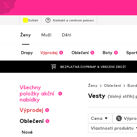
Outlet
Kontakt a centrum pomoci
Ženy
Muži
Děti
Dropy
Výprodej
Oblečení
Boty
Spor
BEZPLATNÁ DOPRAVA* & VRÁCENÍ ZBOŽÍ
Ženy
Oblečení
Bun
Všechny
položky akční
Vesty
(Volný střih)
nabídky
Výprodej
Cena
Výpro
Oblečení
Vlastnosti produktu
Nové