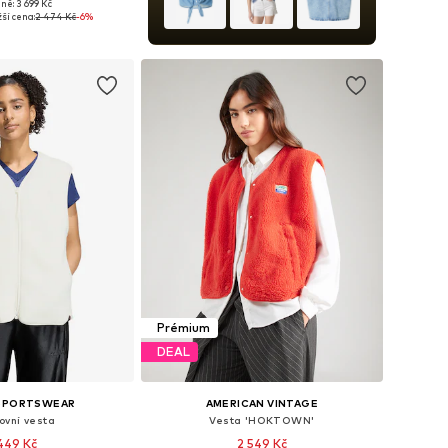
ně: 3 699 Kč
i: XS, S, M, L, XL, XXL
ší cena:
2 474 Kč
-6%
 do košíku
Prémium
DEAL
 SPORTSWEAR
AMERICAN VINTAGE
ovní vesta
Vesta 'HOKTOWN'
 449 Kč
2 549 Kč