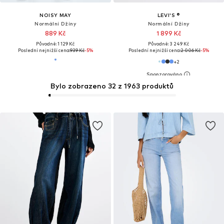
NOISY MAY
LEVI'S ®
Normální Džíny
Normální Džíny
889 Kč
1 899 Kč
Původně: 1 129 Kč
Původně: 3 249 Kč
Poslední nejnižší cena:
939 Kč
-5%
Poslední nejnižší cena:
2 006 Kč
-5%
+
2
Bylo zobrazeno 32 z 1963 produktů