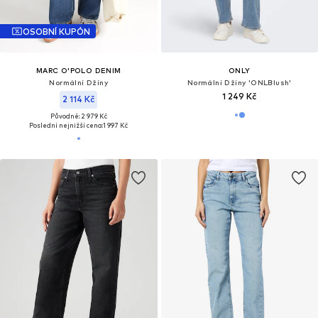
OSOBNÍ KUPÓN
MARC O'POLO DENIM
ONLY
Normální Džíny
Normální Džíny 'ONLBlush'
1 249 Kč
2 114 Kč
Původně: 2 979 Kč
Poslední nejnižší cena:
1 997 Kč