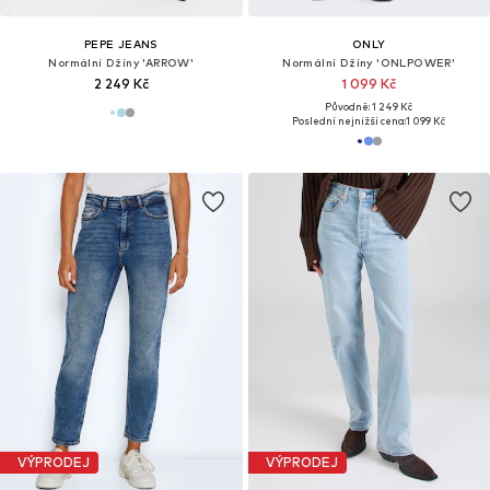
PEPE JEANS
ONLY
Normální Džíny 'ARROW'
Normální Džíny 'ONLPOWER'
2 249 Kč
1 099 Kč
Původně: 1 249 Kč
Poslední nejnižší cena:
1 099 Kč
VÝPRODEJ
VÝPRODEJ