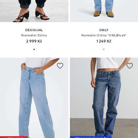
DESIGUAL
ONLY
Normální Džíny
Normální Džíny 'ONLBlush'
2 999 Kč
1 249 Kč