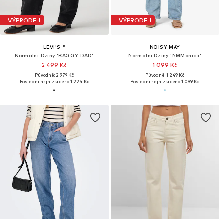
VÝPRODEJ
VÝPRODEJ
LEVI'S ®
NOISY MAY
Normální Džíny 'BAGGY DAD'
Normální Džíny 'NMMonica'
2 499 Kč
1 099 Kč
Původně: 2 979 Kč
Původně: 1 249 Kč
Poslední nejnižší cena:
1 224 Kč
Poslední nejnižší cena:
1 099 Kč