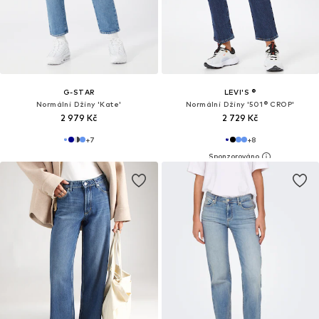
G-STAR
LEVI'S ®
Normální Džíny 'Kate'
Normální Džíny '501® CROP'
2 979 Kč
2 729 Kč
+
7
+
8