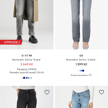
VÝPRODEJ
G-STAR
QS
Normální Džíny 'Kate'
Normální Džíny 'Catie'
2 649 Kč
1 399 Kč
Původně: 2 979 Kč
Poslední nejnižší cena:
2 124 Kč
+
7