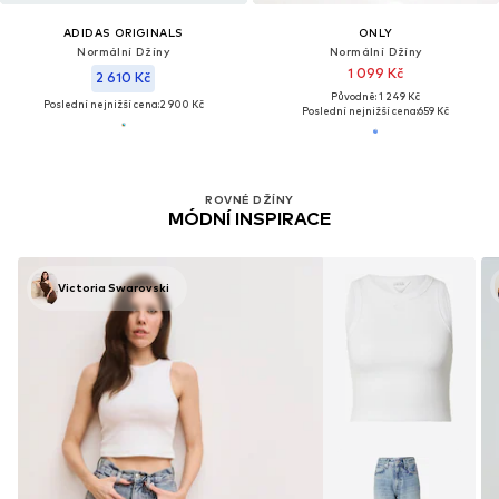
ADIDAS ORIGINALS
ONLY
Normální Džíny
Normální Džíny
1 099 Kč
2 610 Kč
Původně: 1 249 Kč
Poslední nejnižší cena:
2 900 Kč
Poslední nejnižší cena:
659 Kč
ROVNÉ DŽÍNY
MÓDNÍ INSPIRACE
Victoria Swarovski