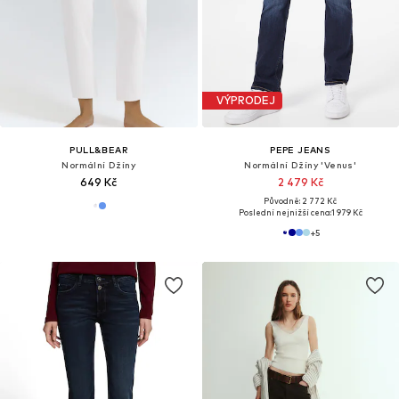
VÝPRODEJ
PULL&BEAR
PEPE JEANS
Normální Džíny
Normální Džíny 'Venus'
649 Kč
2 479 Kč
Původně: 2 772 Kč
Poslední nejnižší cena:
1 979 Kč
+
5