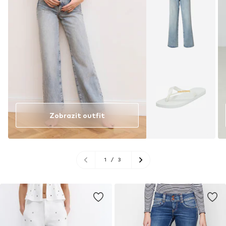
Zobrazit outfit
1
/
3