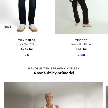
Nové
TOM TAILOR
THE SET
Normální Džíny
Normální Džíny
1 749 Kč
1 135 Kč
NAJDI SI TEN SPRÁVNÝ KOUSEK
Rovné džíny průvodci