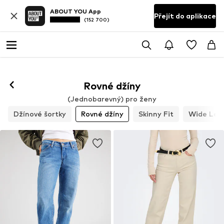
ABOUT YOU App
Přejít do aplikace
(152 700)
Rovné džíny
(Jednobarevný) pro ženy
Džínové šortky
Rovné džíny
Skinny Fit
Wide Leg