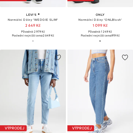
LEVI'S ®
ONLY
Normální Džíny 'WEDGIE SLIM'
Normální Džíny 'ONLBlush'
2 649 Kč
1 099 Kč
Původně: 2 979 Kč
Původně: 1 249 Kč
Poslední nejnižší cena:
2 649 Kč
Poslední nejnižší cena:
919 Kč
VÝPRODEJ
VÝPRODEJ