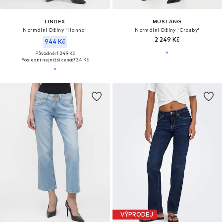
LINDEX
MUSTANG
Normální Džíny 'Hanna'
Normální Džíny 'Crosby'
2 249 Kč
944 Kč
Původně: 1 249 Kč
Poslední nejnižší cena:
734 Kč
VÝPRODEJ