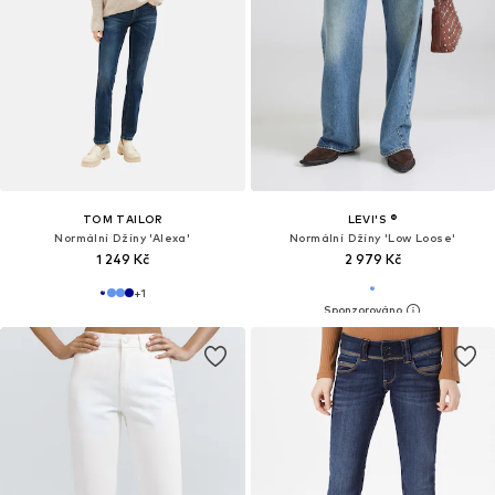
TOM TAILOR
LEVI'S ®
Normální Džíny 'Alexa'
Normální Džíny 'Low Loose'
1 249 Kč
2 979 Kč
+
1