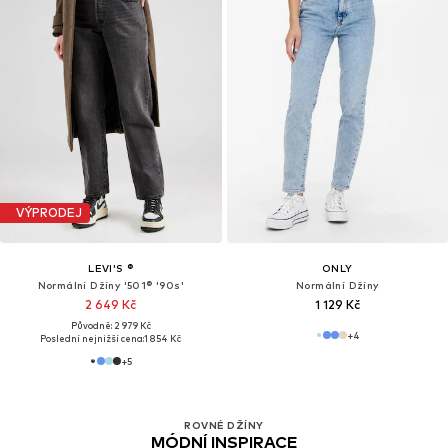
VÝPRODEJ
LEVI'S ®
ONLY
Normální Džíny '501® '90s'
Normální Džíny
2 649 Kč
1 129 Kč
Původně: 2 979 Kč
+
4
Poslední nejnižší cena:
1 854 Kč
+
5
ROVNÉ DŽÍNY
MÓDNÍ INSPIRACE