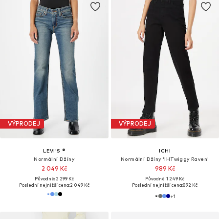
VÝPRODEJ
VÝPRODEJ
LEVI'S ®
ICHI
Normální Džíny
Normální Džíny 'IHTwiggy Raven'
2 049 Kč
989 Kč
Původně: 2 299 Kč
Původně: 1 249 Kč
Poslední nejnižší cena:
2 049 Kč
Poslední nejnižší cena:
892 Kč
+
1