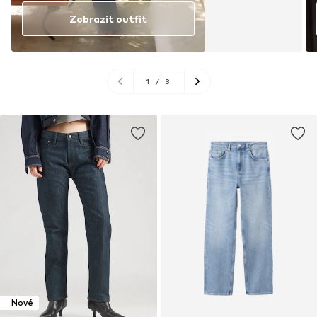
Zobrazit outfit
1
/
3
Nové