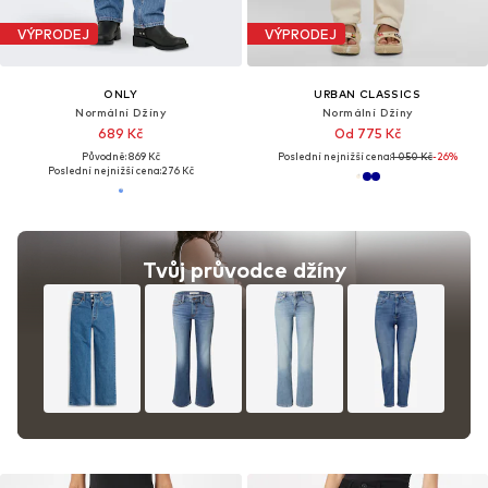
VÝPRODEJ
VÝPRODEJ
ONLY
URBAN CLASSICS
Normální Džíny
Normální Džíny
689 Kč
Od 775 Kč
Původně: 869 Kč
Poslední nejnižší cena:
1 050 Kč
-26%
Poslední nejnižší cena:
276 Kč
Tvůj průvodce džíny