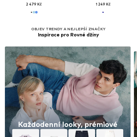
2 479 Kč
1 249 Kč
OBJEV TRENDY A NEJLEPŠÍ ZNAČKY
Inspirace pro Rovné džíny
Každodenní looky, prémiové