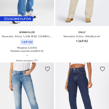
OSOBNÍ KUPÓN
WRANGLER
ONLY
Normální Džíny 'LOW RISE COWBOY JEAN'
Normální Džíny 'ONLBLlush'
1 249 Kč
1 691 Kč
Původně: 2 249 Kč
Poslední nejnižší cena:
940 Kč