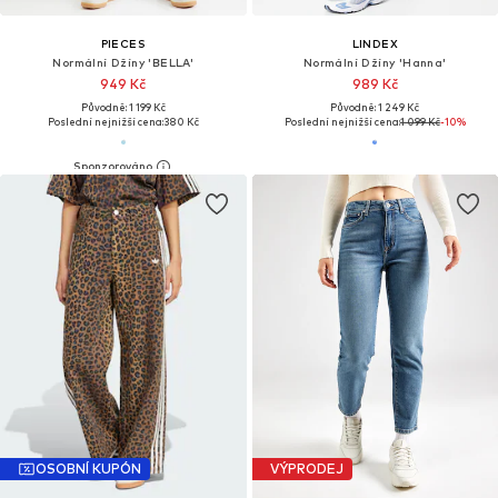
PIECES
LINDEX
Normální Džíny 'BELLA'
Normální Džíny 'Hanna'
949 Kč
989 Kč
Původně: 1 199 Kč
Původně: 1 249 Kč
Poslední nejnižší cena:
380 Kč
Poslední nejnižší cena:
1 099 Kč
-10%
OSOBNÍ KUPÓN
VÝPRODEJ