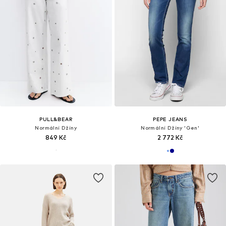
PULL&BEAR
PEPE JEANS
Normální Džíny
Normální Džíny 'Gen'
849 Kč
2 772 Kč