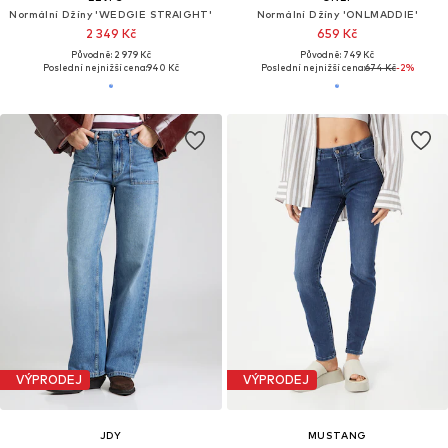
Normální Džíny 'WEDGIE STRAIGHT'
Normální Džíny 'ONLMADDIE'
2 349 Kč
659 Kč
Původně: 2 979 Kč
Původně: 749 Kč
Poslední nejnižší cena:
940 Kč
Poslední nejnižší cena:
674 Kč
-2%
VÝPRODEJ
VÝPRODEJ
JDY
MUSTANG