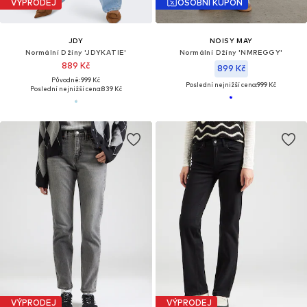
VÝPRODEJ
OSOBNÍ KUPÓN
JDY
NOISY MAY
Normální Džíny 'JDYKATIE'
Normální Džíny 'NMREGGY'
889 Kč
899 Kč
Původně: 999 Kč
Poslední nejnižší cena:
999 Kč
Poslední nejnižší cena:
839 Kč
VÝPRODEJ
VÝPRODEJ