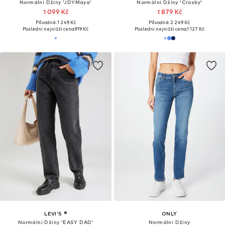
Normální Džíny 'JDYMaya'
Normální Džíny 'Crosby'
1 099 Kč
1 879 Kč
Původně: 1 249 Kč
Původně: 2 249 Kč
Poslední nejnižší cena:
919 Kč
Poslední nejnižší cena:
1 127 Kč
LEVI'S ®
ONLY
Normální Džíny 'EASY DAD'
Normální Džíny