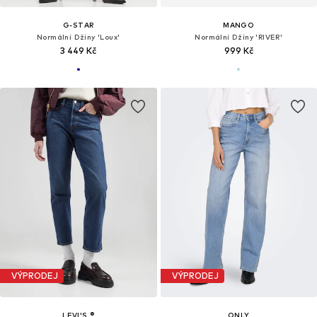
G-STAR
MANGO
Normální Džíny 'Loux'
Normální Džíny 'RIVER'
3 449 Kč
999 Kč
VÝPRODEJ
VÝPRODEJ
LEVI'S ®
ONLY