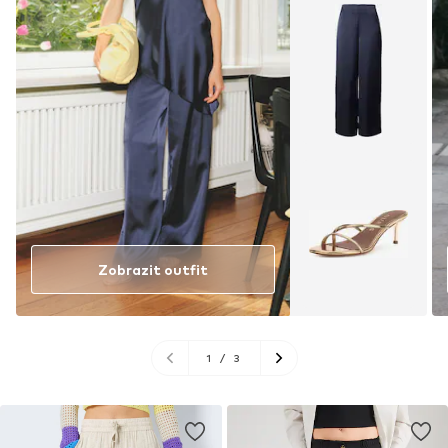
Zobrazit outfit
1
/
3