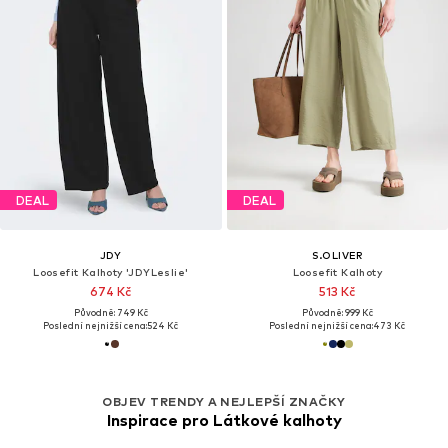
DEAL
DEAL
JDY
S.OLIVER
Loosefit Kalhoty 'JDYLeslie'
Loosefit Kalhoty
674 Kč
513 Kč
Původně: 749 Kč
Původně: 999 Kč
Poslední nejnižší cena:
524 Kč
Poslední nejnižší cena:
473 Kč
OBJEV TRENDY A NEJLEPŠÍ ZNAČKY
Inspirace pro Látkové kalhoty