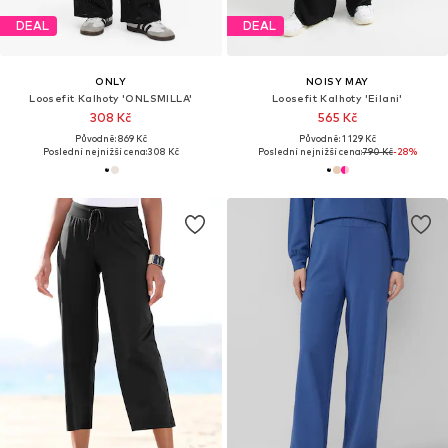
DEAL
DEAL
ONLY
NOISY MAY
Loosefit Kalhoty 'ONLSMILLA'
Loosefit Kalhoty 'Eilani'
308 Kč
565 Kč
Původně: 869 Kč
Původně: 1 129 Kč
Poslední nejnižší cena:
308 Kč
Poslední nejnižší cena:
790 Kč
-28%