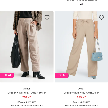
DEAL
DEAL
ONLY
ONLY
Loosefit Kalhoty 'ONLHattie'
Loosefit Kalhoty 'ONLGoa'
751 Kč
445 Kč
Původně: 1 129 Kč
Původně: 999 Kč
Poslední nejnižší cena:
563 Kč
Poslední nejnižší cena:
445 Kč