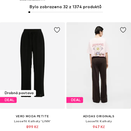
Bylo zobrazeno 32 z 1374 produktů
Drobná postava
DEAL
DEAL
VERO MODA PETITE
ADIDAS ORIGINALS
Loosefit Kalhoty 'LINN'
Loosefit Kalhoty
899 Kč
947 Kč