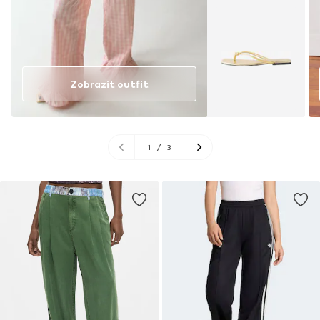
Zobrazit outfit
1
/
3