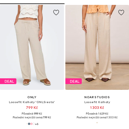
DEAL
DEAL
ONLY
NOAR STUDIOS
Loosefit Kalhoty 'ONLSiesta'
Loosefit Kalhoty
799 Kč
1 303 Kč
Původně: 999 Kč
Původně: 1 629 Kč
Poslední nejnižší cena:
799 Kč
Poslední nejnižší cena:
1 303 Kč
+
6