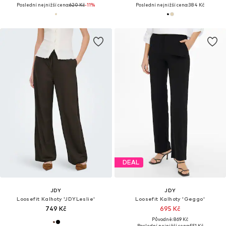
Poslední nejnižší cena:
620 Kč
-11%
Poslední nejnižší cena:
384 Kč
DEAL
JDY
JDY
Loosefit Kalhoty 'JDYLeslie'
Loosefit Kalhoty 'Geggo'
749 Kč
695 Kč
Původně: 869 Kč
Poslední nejnižší cena:
551 Kč