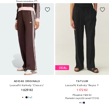
DEAL
ADIDAS ORIGINALS
TATUUM
Loosefit Kalhoty 'Classic'
Loosefit Kalhoty 'Rejna 1'
1 629 Kč
1 172 Kč
Původně: 1 563 Kč
+
1
Poslední nejnižší cena:
1 172 Kč