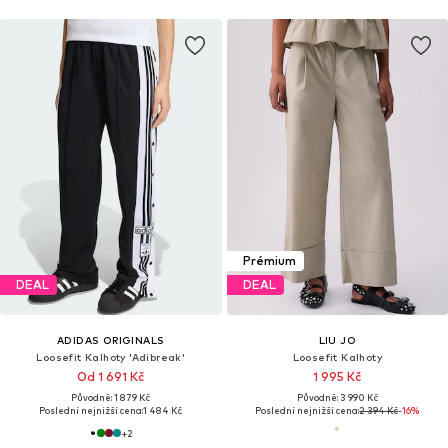
Prémium
DEAL
DEAL
ADIDAS ORIGINALS
LIU JO
Loosefit Kalhoty 'Adibreak'
Loosefit Kalhoty
Od 1 691 Kč
1 995 Kč
Původně: 1 879 Kč
Původně: 3 990 Kč
Poslední nejnižší cena:
1 484 Kč
Poslední nejnižší cena:
2 394 Kč
-16%
+
2