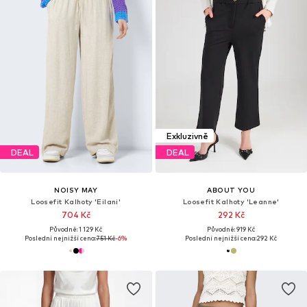
Exkluzivně
DEAL
DEAL
NOISY MAY
ABOUT YOU
Loosefit Kalhoty 'Eilani'
Loosefit Kalhoty 'Leanne'
704 Kč
292 Kč
Původně: 1 129 Kč
Původně: 919 Kč
Poslední nejnižší cena:
751 Kč
-6%
Poslední nejnižší cena:
292 Kč