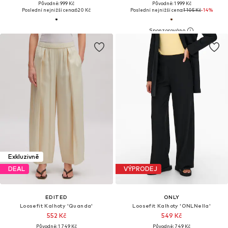
Původně: 999 Kč
Původně: 1 999 Kč
Poslední nejnižší cena:
620 Kč
Poslední nejnižší cena:
1 105 Kč
-14%
Exkluzivně
DEAL
VÝPRODEJ
EDITED
ONLY
Loosefit Kalhoty 'Quanda'
Loosefit Kalhoty 'ONLNella'
552 Kč
549 Kč
Původně: 1 749 Kč
Původně: 749 Kč