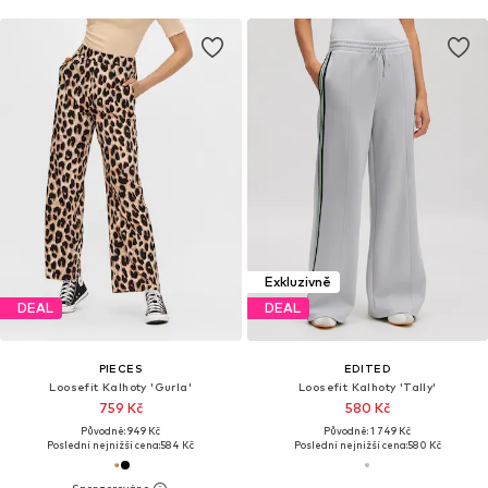
Exkluzivně
DEAL
DEAL
PIECES
EDITED
Loosefit Kalhoty 'Gurla'
Loosefit Kalhoty 'Tally'
759 Kč
580 Kč
Původně: 949 Kč
Původně: 1 749 Kč
Poslední nejnižší cena:
584 Kč
Poslední nejnižší cena:
580 Kč