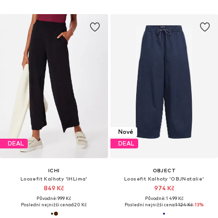
Nové
DEAL
DEAL
ICHI
OBJECT
Loosefit Kalhoty 'IHLima'
Loosefit Kalhoty 'OBJNatalie'
849 Kč
974 Kč
Původně: 999 Kč
Původně: 1 499 Kč
Poslední nejnižší cena:
620 Kč
Poslední nejnižší cena:
1 124 Kč
-13%