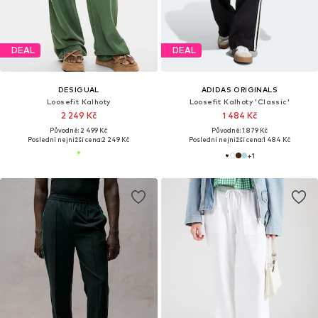
DEAL
DEAL
DESIGUAL
ADIDAS ORIGINALS
Loosefit Kalhoty
Loosefit Kalhoty 'Classic'
2 249 Kč
1 484 Kč
Původně: 2 499 Kč
Původně: 1 879 Kč
Poslední nejnižší cena:
2 249 Kč
Poslední nejnižší cena:
1 484 Kč
+
1