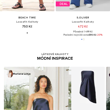
DEAL
BEACH TIME
S.OLIVER
Loosefit Kalhoty
Loosefit Kalhoty
750 Kč
472 Kč
Původně: 1 499 Kč
Poslední nejnižší cena:
590 Kč
-20%
LÁTKOVÉ KALHOTY
MÓDNÍ INSPIRACE
Marlene Lütje