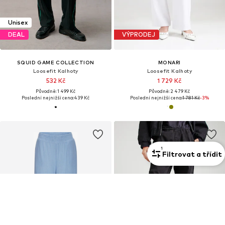
Unisex
DEAL
VÝPRODEJ
SQUID GAME COLLECTION
MONARI
Loosefit Kalhoty
Loosefit Kalhoty
532 Kč
1 729 Kč
Původně: 1 499 Kč
Původně: 2 479 Kč
Poslední nejnižší cena:
439 Kč
Poslední nejnižší cena:
1 781 Kč
-3%
1
Filtrovat a třídit