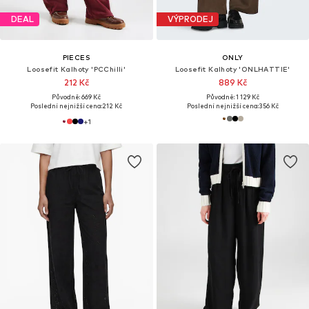
DEAL
VÝPRODEJ
PIECES
ONLY
Loosefit Kalhoty 'PCChilli'
Loosefit Kalhoty 'ONLHATTIE'
212 Kč
889 Kč
Původně: 669 Kč
Původně: 1 129 Kč
Poslední nejnižší cena:
212 Kč
Poslední nejnižší cena:
356 Kč
+
1