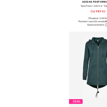
ADIDAS PERFORM
Sportovní mikina 'O
Od 989 Kč
+
1
Původně: 1 249 K
Dostupné velikosti: XS, S, 
Poslední nejnižší cena:
1 0
Přidat do koš
DEAL