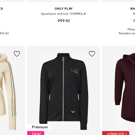
CS
ONLY PLAY
B
Sportovní mikina 'ONPMILA'
999 Kč
3
č
Původ
ikostech
Dostupné velikosti: XS, S, M, L
Dostupné veli
810 Kč
Poslední ne
íku
Přidat do košíku
Přidat
Prémium
DEAL
VÝPRODEJ