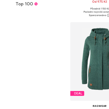
Od 975 Kč
Top 100
+
5
Původně: 1 150 K
Dostupné v mnoha vel
Poslední nejnižší cena:
Přidat do koš
DEAL
RAGWEAR