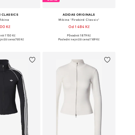
 CLASSICS
ADIDAS ORIGINALS
Mikina
Mikina 'Firebird Classic'
00 Kč
Od 1 484 Kč
+
5
ně: 1 150 Kč
Původně: 1 879 Kč
osti: XS, S, M, L, XL
Dostupné v mnoha velikostech
jnižší cena:
765 Kč
Poslední nejnižší cena:
1 169 Kč
 do košíku
Přidat do košíku