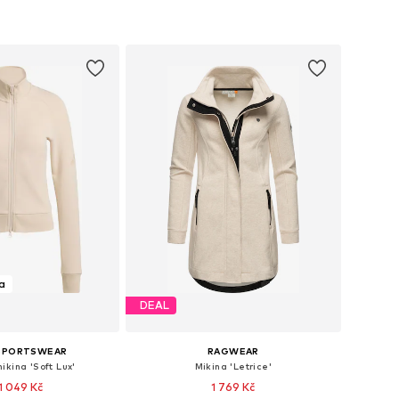
a
DEAL
 SPORTSWEAR
RAGWEAR
ikina 'Soft Lux'
Mikina 'Letrice'
1 049 Kč
1 769 Kč