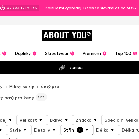
Finální letní výprodej: Deals se slevami až do 60%
02
D
03
H
21
M
32
S
ABOUT
YOU
t
Doplňky
Streetwear
Premium
Top 100
DOBÍRKA
ny
Mikiny na zip
Úzký pas
ý pas) pro ženy
172
dej
Velikost
Barva
Značka
Speciální veliko
Style
Detaily
Střih
Délka
Délka r
1