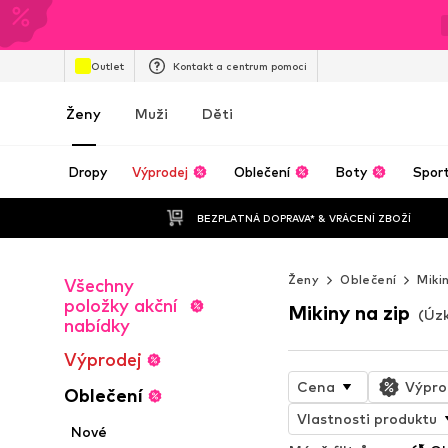
Outlet
Kontakt a centrum pomoci
Ženy
Muži
Děti
Dropy
Výprodej
Oblečení
Boty
Spor
BEZPLATNÁ DOPRAVA* & VRÁCENÍ ZBOŽÍ
Ženy
Oblečení
Miki
Všechny
položky akční
Mikiny na zip
(Úzk
nabídky
Výprodej
Cena
Výpro
Oblečení
Vlastnosti produktu
Nové