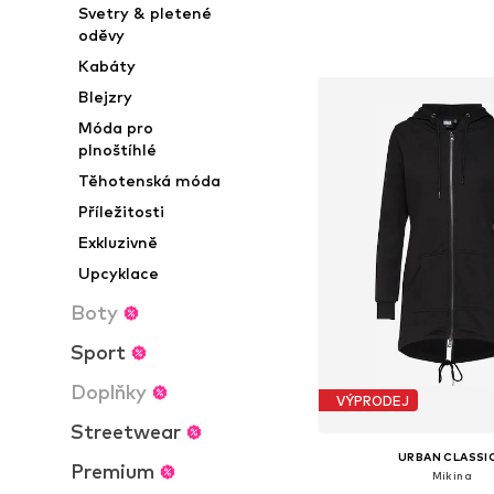
Svetry & pletené
Dostupné velikosti: XS,
oděvy
Přidat do koš
Kabáty
Blejzry
Móda pro
plnoštíhlé
Těhotenská móda
Příležitosti
Exkluzivně
Upcyklace
Boty
Sport
Doplňky
VÝPRODEJ
Streetwear
URBAN CLASSI
Premium
Mikina