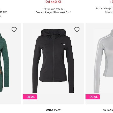
Od 440 Kč
1
+
1
Poslední nejniž
č
Původně: 1 499 Kč
ikostech
Dostupné v mnoha velikostech
975 Kč
Poslední nejnižší cena:
440 Kč
íku
Přidat do košíku
Přidat
DEAL
DEAL
ONLY PLAY
ADIDAS