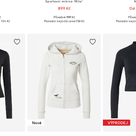
Sportovní mikina 'Mila'
899 Kč
Od 
č
Původně: 999 Kč
Původ
M, L, XL
Dostupné velikosti: XS, S, M, L, XL
Dostupné v 
 134 Kč
Poslední nejnižší cena:
756 Kč
Poslední nejni
íku
Přidat do košíku
Přidat
Nové
VÝPRODEJ