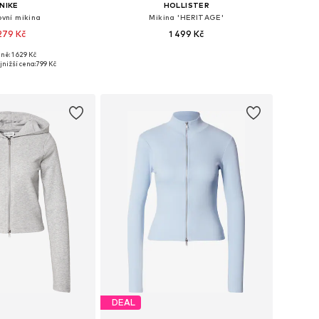
NIKE
HOLLISTER
ovní mikina
Mikina 'HERITAGE'
 279 Kč
1 499 Kč
ně: 1 629 Kč
osti: XS, S, M, L, XL
Dostupné velikosti: XS, S, M, L, XL
jnižší cena:
799 Kč
 do košíku
Přidat do košíku
DEAL