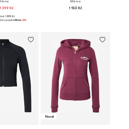
Mikina
Mikina
1 399 Kč
1 150 Kč
ně: 1 999 Kč
mnoha velikostech
Dostupné velikosti: S Normální velikosti, M Normální velikosti, L Normální velikosti, XL Normální velikosti, XL štíhlé velikosti
žší cena:
1 499 Kč
-6%
 do košíku
Přidat do košíku
Nové