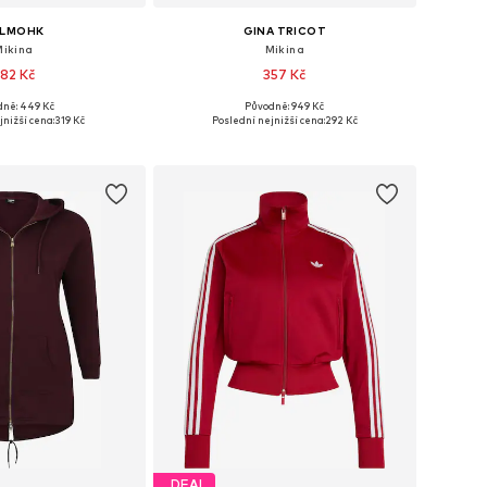
ALMOHK
GINA TRICOT
Mikina
Mikina
82 Kč
357 Kč
ně: 449 Kč
Původně: 949 Kč
kosti: XS, S, M, L
Dostupné velikosti: XS, S, M, L, XL
jnižší cena:
319 Kč
Poslední nejnižší cena:
292 Kč
 do košíku
Přidat do košíku
DEAL