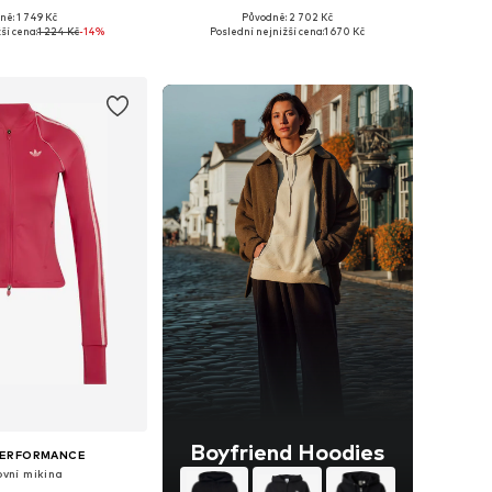
+
2
ně: 1 749 Kč
Původně: 2 702 Kč
i: XXS, XS, S, M, L, XL
Dostupné velikosti: S, M, L, XL, XXXL, 4XL
ší cena:
1 224 Kč
-14%
Poslední nejnižší cena:
1 670 Kč
 do košíku
Přidat do košíku
Boyfriend Hoodies
PERFORMANCE
ovní mikina