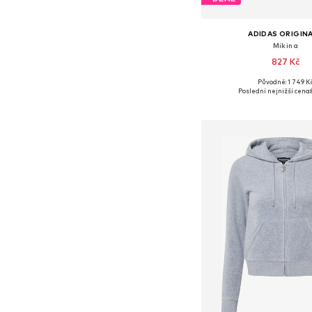
ADIDAS ORIGIN
Mikina
827 Kč
Původně: 1 749 K
Dostupné velikosti: S
Poslední nejnižší cena:
Přidat do koš