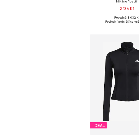
Mikina 'Letti'
2 134 Kč
+
5
Původně: 3 032 K
Dostupné velikosti: S, 
Poslední nejnižší cena:
2
Přidat do koš
DEAL