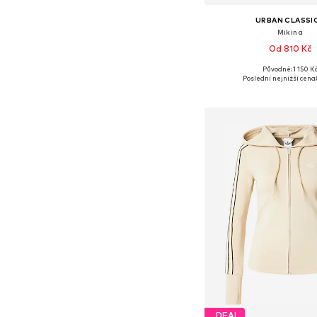
URBAN CLASSI
Mikina
Od 810 Kč
+
5
Původně: 1 150 K
Dostupné v mnoha vel
Poslední nejnižší cena:
Přidat do koš
DEAL