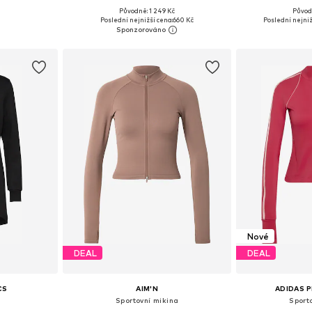
+
1
Původně: 1 249 Kč
Původ
 S, M, L
Dostupné velikosti: XS, S, M, L, XL
Dostupné velikost
Poslední nejnižší cena:
660 Kč
Poslední nejniž
íku
Přidat do košíku
Přidat
Nové
DEAL
DEAL
CS
AIM'N
ADIDAS 
Sportovní mikina
Sport