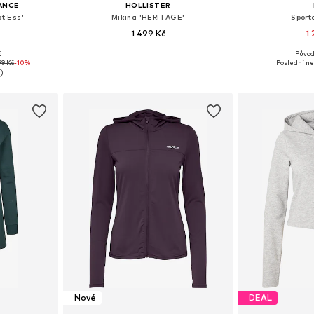
ANCE
HOLLISTER
pt Ess'
Mikina 'HERITAGE'
Sport
1 499 Kč
1
č
Původ
M, L, XL, XXL
Dostupné velikosti: XS, S, M, L, XL
Dostupné velik
99 Kč
-10%
Poslední ne
íku
Přidat do košíku
Přidat
Nové
DEAL