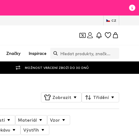
CZ
Značky
Inspirace
MOŽNOST VRÁCENÍ ZBOŽÍ DO 30 DNŮ
Zobrazit
Třídění
sti
Materiál
Vzor
ukávu
Výstřih