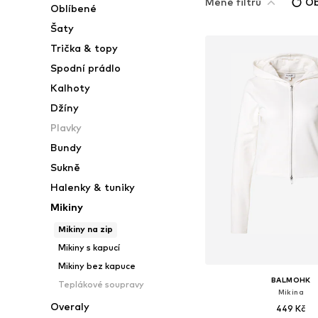
Méně filtrů
Ob
Oblíbené
Šaty
Trička & topy
Spodní prádlo
Kalhoty
Džíny
Plavky
Bundy
Sukně
Halenky & tuniky
Mikiny
Mikiny na zip
Mikiny s kapucí
Mikiny bez kapuce
BALMOHK
Teplákové soupravy
Mikina
Overaly
449 Kč