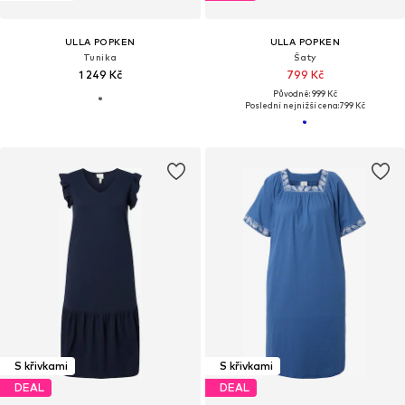
ULLA POPKEN
ULLA POPKEN
Tunika
Šaty
1 249 Kč
799 Kč
Původně: 999 Kč
Poslední nejnižší cena:
799 Kč
S křivkami
S křivkami
DEAL
DEAL