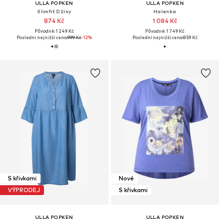
ULLA POPKEN
ULLA POPKEN
Slimfit Džíny
Halenka
874 Kč
1 084 Kč
Původně: 1 249 Kč
Původně: 1 749 Kč
Poslední nejnižší cena:
999 Kč
-12%
Poslední nejnižší cena:
859 Kč
S křivkami
Nové
VÝPRODEJ
S křivkami
ULLA POPKEN
ULLA POPKEN