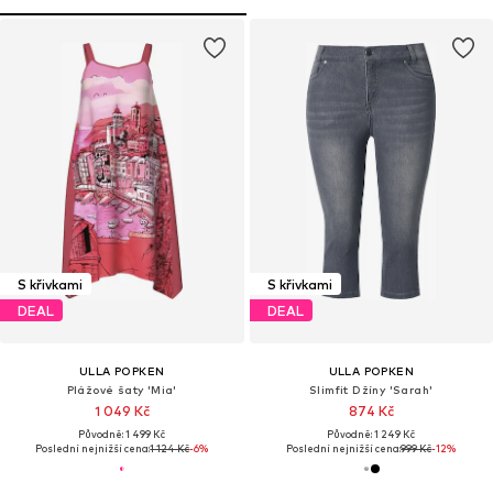
S křivkami
S křivkami
DEAL
DEAL
ULLA POPKEN
ULLA POPKEN
Plážové šaty 'Mia'
Slimfit Džíny 'Sarah'
1 049 Kč
874 Kč
Původně: 1 499 Kč
Původně: 1 249 Kč
Poslední nejnižší cena:
1 124 Kč
-6%
Poslední nejnižší cena:
999 Kč
-12%