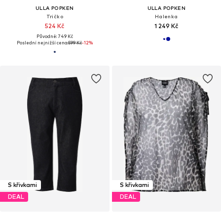
ULLA POPKEN
ULLA POPKEN
Tričko
Halenka
524 Kč
1 249 Kč
Původně: 749 Kč
Poslední nejnižší cena:
599 Kč
-12%
S křivkami
S křivkami
DEAL
DEAL