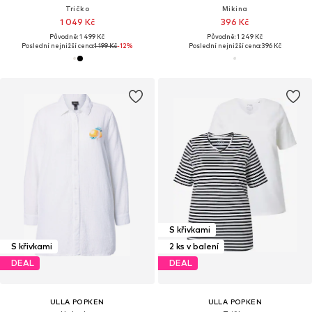
Tričko
Mikina
1 049 Kč
396 Kč
Původně: 1 499 Kč
Původně: 1 249 Kč
Poslední nejnižší cena:
1 199 Kč
-12%
Poslední nejnižší cena:
396 Kč
S křivkami
S křivkami
2 ks v balení
DEAL
DEAL
ULLA POPKEN
ULLA POPKEN