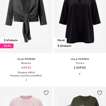
S křivkami
Nové
DEAL
S křivkami
ULLA POPKEN
ULLA POPKEN
Bolerko
Tunika
449 Kč
2 249 Kč
Původně: 499 Kč
Poslední nejnižší cena:
395 Kč