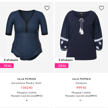
S křivkami
S křivkami
DEAL
DEAL
ULLA POPKEN
ULLA POPKEN
Korzetová Plavky 'Kati'
Halenka
1 062 Kč
999 Kč
Původně: 1 249 Kč
Původně: 1 249 Kč
Poslední nejnižší cena:
999 Kč
Poslední nejnižší cena:
999 Kč