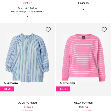
791 Kč
1 249 Kč
Původně: 1 249 Kč
Poslední nejnižší cena:
396 Kč
S křivkami
S křivkami
DEAL
DEAL
ULLA POPKEN
ULLA POPKEN
Halenka
Mikina