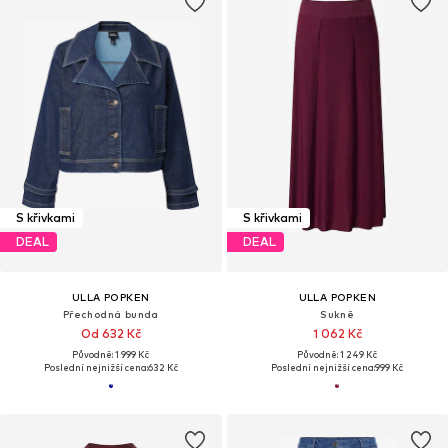
S křivkami
S křivkami
DEAL
DEAL
ULLA POPKEN
ULLA POPKEN
Přechodná bunda
Sukně
Od 632 Kč
1 062 Kč
Původně: 1 999 Kč
Původně: 1 249 Kč
Poslední nejnižší cena:
632 Kč
Poslední nejnižší cena:
999 Kč