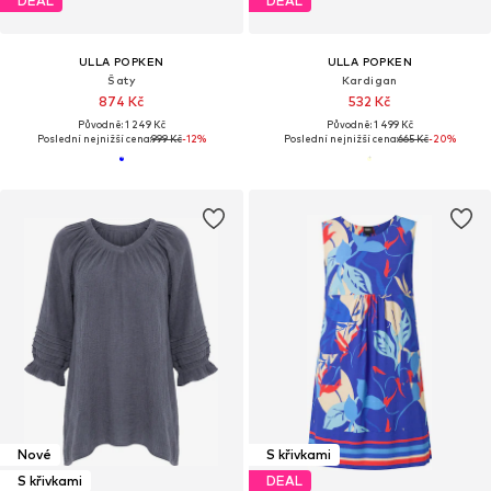
DEAL
DEAL
ULLA POPKEN
ULLA POPKEN
Šaty
Kardigan
874 Kč
532 Kč
Původně: 1 249 Kč
Původně: 1 499 Kč
Poslední nejnižší cena:
999 Kč
-12%
Poslední nejnižší cena:
665 Kč
-20%
Nové
S křivkami
S křivkami
DEAL