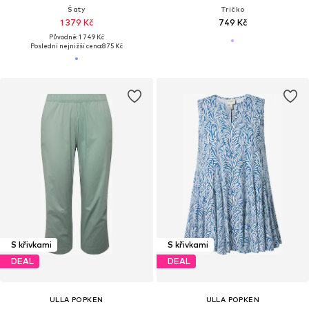
Šaty
Tričko
1 379 Kč
749 Kč
Původně: 1 749 Kč
Poslední nejnižší cena:
875 Kč
S křivkami
S křivkami
DEAL
DEAL
ULLA POPKEN
ULLA POPKEN