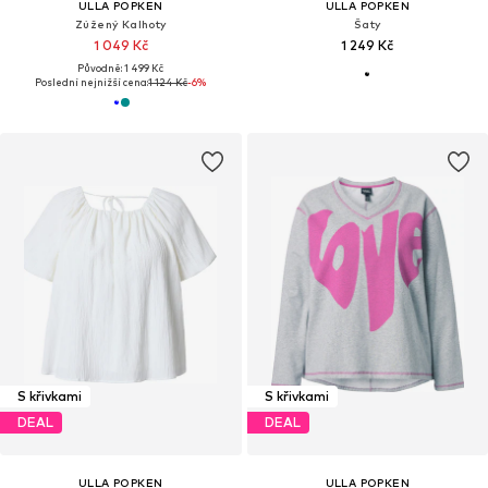
ULLA POPKEN
ULLA POPKEN
Zúžený Kalhoty
Šaty
1 049 Kč
1 249 Kč
Původně: 1 499 Kč
Poslední nejnižší cena:
1 124 Kč
-6%
S křivkami
S křivkami
DEAL
DEAL
ULLA POPKEN
ULLA POPKEN