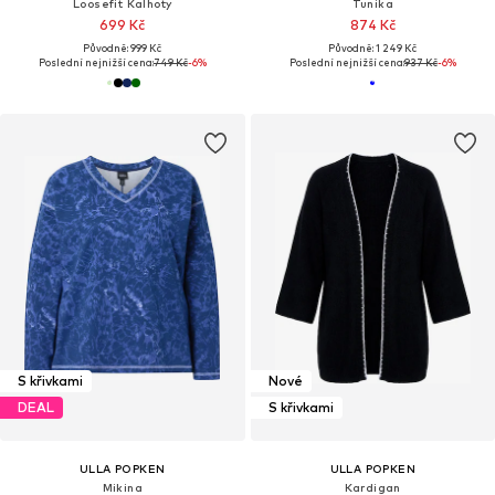
Loosefit Kalhoty
Tunika
699 Kč
874 Kč
Původně: 999 Kč
Původně: 1 249 Kč
Poslední nejnižší cena:
749 Kč
-6%
Poslední nejnižší cena:
937 Kč
-6%
S křivkami
Nové
DEAL
S křivkami
ULLA POPKEN
ULLA POPKEN
Mikina
Kardigan