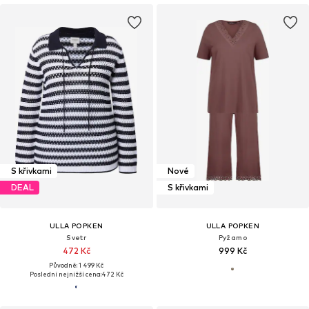
S křivkami
Nové
DEAL
S křivkami
ULLA POPKEN
ULLA POPKEN
Svetr
Pyžamo
472 Kč
999 Kč
Původně: 1 499 Kč
Poslední nejnižší cena:
472 Kč