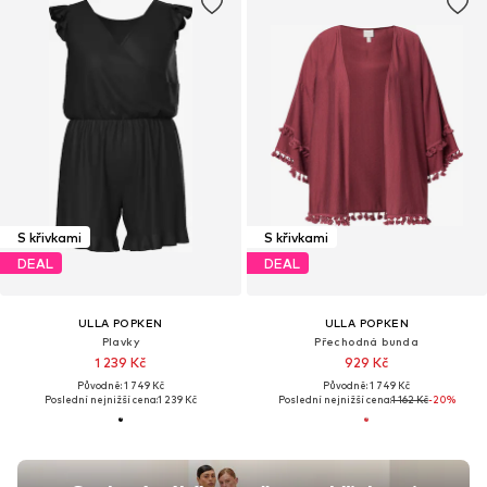
S křivkami
S křivkami
DEAL
DEAL
ULLA POPKEN
ULLA POPKEN
Plavky
Přechodná bunda
1 239 Kč
929 Kč
Původně: 1 749 Kč
Původně: 1 749 Kč
Poslední nejnižší cena:
1 239 Kč
Poslední nejnižší cena:
1 162 Kč
-20%