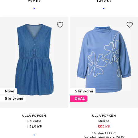
999 Kč
1 249 Kč
Nové
S křivkami
S křivkami
DEAL
ULLA POPKEN
ULLA POPKEN
Halenka
Mikina
1 249 Kč
552 Kč
Původně: 1 749 Kč
Poslední nejnižší cena:
552 Kč