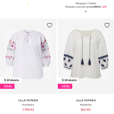
Původně: 1 749 Kč
Poslední nejnižší cena:
1 399 Kč
-12%
S křivkami
S křivkami
DEAL
DEAL
ULLA POPKEN
ULLA POPKEN
Halenka
Halenka
1 196 Kč
841 Kč