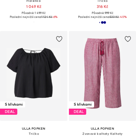
Halenka
Tričko
1 049 Kč
316 Kč
Původně: 1 499 Kč
Původně: 999 Kč
Poslední nejnižší cena:
1 124 Kč
-6%
Poslední nejnižší cena:
533 Kč
-40%
S křivkami
S křivkami
DEAL
DEAL
ULLA POPKEN
ULLA POPKEN
Tričko
Zvonové kalhoty Kalhoty