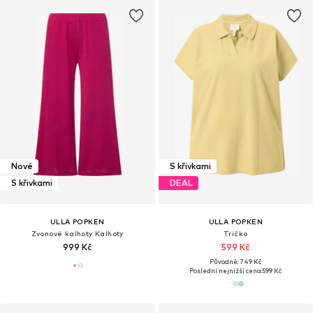
Nové
S křivkami
S křivkami
DEAL
ULLA POPKEN
ULLA POPKEN
Zvonové kalhoty Kalhoty
Tričko
999 Kč
599 Kč
Původně: 749 Kč
Poslední nejnižší cena:
599 Kč