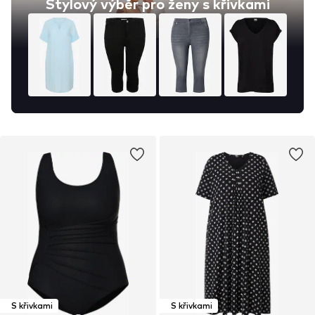
Stylový výběr pro ženy s křivkami
S křivkami
S křivkami