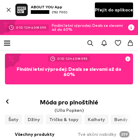
ABOUT YOU App
Přejít do aplikace
(152 700)
Finální letní výprodej: Deals se slevami
01
D
12
H
40
M
57
S
až do 60%
01
D
12
H
40
M
57
S
Finální letní výprodej: Deals se slevami až do
60%
Móda pro plnoštíhlé
(Ulla Popken)
Šaty
Džíny
Trička & topy
Kalhoty
Bundy
Všechny produkty
Tvé akční nabídky
259