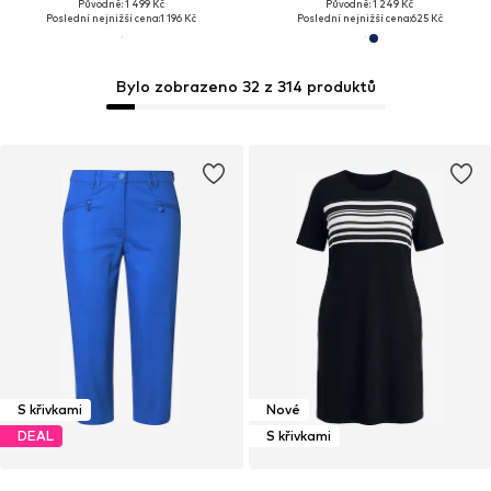
Původně: 1 499 Kč
Původně: 1 249 Kč
Poslední nejnižší cena:
1 196 Kč
Poslední nejnižší cena:
625 Kč
Bylo zobrazeno 32 z 314 produktů
S křivkami
Nové
DEAL
S křivkami