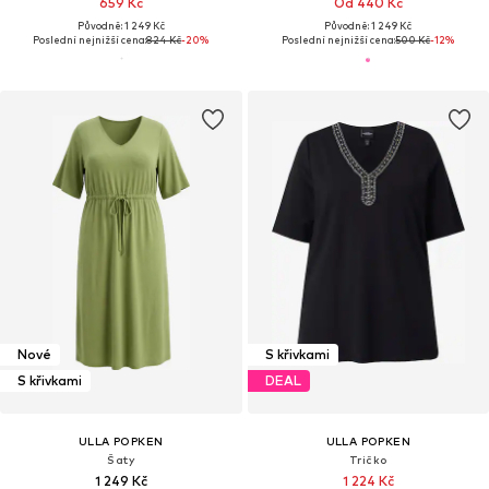
659 Kč
Od 440 Kč
Původně: 1 249 Kč
Původně: 1 249 Kč
Poslední nejnižší cena:
824 Kč
-20%
Poslední nejnižší cena:
500 Kč
-12%
Nové
S křivkami
S křivkami
DEAL
ULLA POPKEN
ULLA POPKEN
Šaty
Tričko
1 249 Kč
1 224 Kč