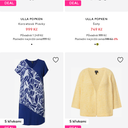
DEAL
DEAL
ULLA POPKEN
ULLA POPKEN
Korzetová Plavky
Šaty
999 Kč
749 Kč
Původně: 1 249 Kč
Původně: 999 Kč
Poslední nejnižší cena:
999 Kč
Poslední nejnižší cena:
799 Kč
-6%
S křivkami
S křivkami