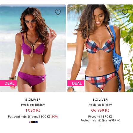
DEAL
DEAL
S.OLIVER
S.OLIVER
Push-up Bikiny
Push-up Bikiny
1 050 Kč
Od 959 Kč
Poslední nejnižší cena:
1 500 Kč
-30%
Původně: 1 370 Kč
Poslední nejnižší cena:
959 Kč