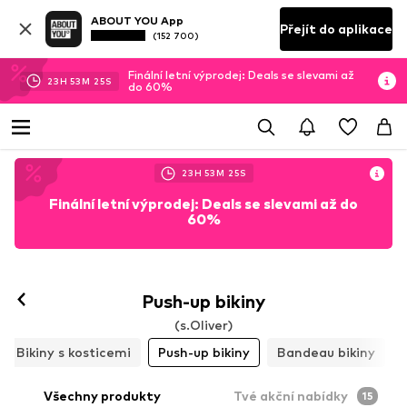
ABOUT YOU App
Přejít do aplikace
(152 700)
Finální letní výprodej: Deals se slevami až
23
H
53
M
23
S
do 60%
23
H
53
M
23
S
Finální letní výprodej: Deals se slevami až do
60%
Push-up bikiny
(s.Oliver)
Bikiny s kosticemi
Push-up bikiny
Bandeau bikiny
Všechny produkty
Tvé akční nabídky
15