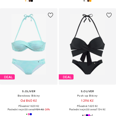
DEAL
DEAL
S.OLIVER
S.OLIVER
Bandeau Bikiny
Push-up Bikiny
Od 840 Kč
1 296 Kč
Původně: 1 620 Kč
Původně: 1 620 Kč
Poslední nejnižší cena:
1 134 Kč
-26%
Poslední nejnižší cena:
1 134 Kč
+
1