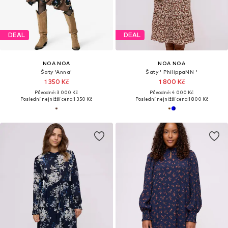
DEAL
DEAL
NOA NOA
NOA NOA
Šaty 'Anna'
Šaty ' PhilippaNN '
1 350 Kč
1 800 Kč
Původně: 3 000 Kč
Původně: 4 000 Kč
Poslední nejnižší cena:
1 350 Kč
Poslední nejnižší cena:
1 800 Kč