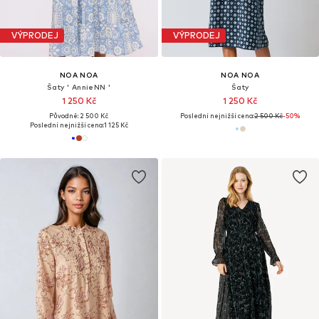
VÝPRODEJ
VÝPRODEJ
NOA NOA
NOA NOA
Šaty ' AnnieNN '
Šaty
1 250 Kč
1 250 Kč
Původně: 2 500 Kč
Poslední nejnižší cena:
2 500 Kč
-50%
Poslední nejnižší cena:
1 125 Kč