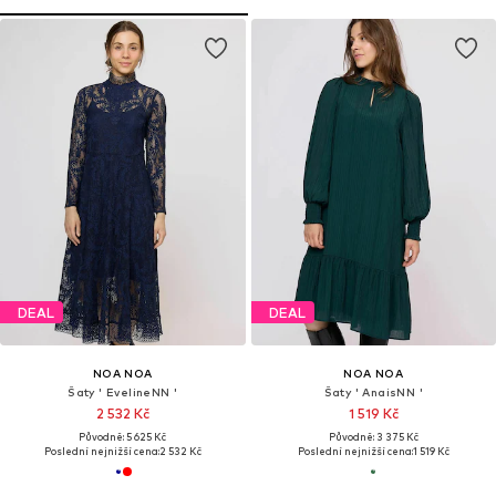
DEAL
DEAL
NOA NOA
NOA NOA
Šaty ' EvelineNN '
Šaty ' AnaisNN '
2 532 Kč
1 519 Kč
Původně: 5 625 Kč
Původně: 3 375 Kč
Poslední nejnižší cena:
2 532 Kč
Poslední nejnižší cena:
1 519 Kč