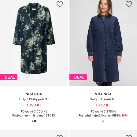
DEAL
DEAL
NOA NOA
NOA NOA
Šaty ' PhilippaNN '
Šaty ' TrineNN '
1 350 Kč
1 367 Kč
Původně: 3 000 Kč
Původně: 3 375 Kč
Poslední nejnižší cena:
1 350 Kč
Poslední nejnižší cena:
1 519 Kč
-10%