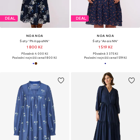
DEAL
DEAL
NOA NOA
NOA NOA
Šaty 'PhilippaNN'
Šaty 'AnaisNN'
1 800 Kč
1 519 Kč
Původně: 4 000 Kč
Původně: 3 375 Kč
Poslední nejnižší cena:
1 800 Kč
Poslední nejnižší cena:
1 519 Kč