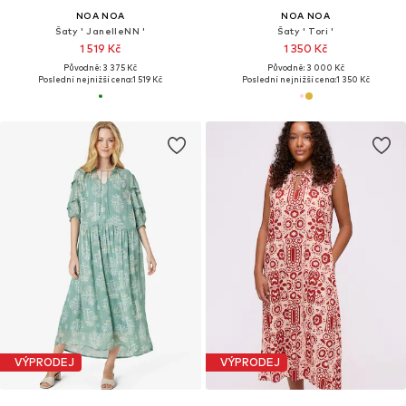
NOA NOA
NOA NOA
Šaty ' JanelleNN '
Šaty ' Tori '
1 519 Kč
1 350 Kč
Původně: 3 375 Kč
Původně: 3 000 Kč
Poslední nejnižší cena:
1 519 Kč
Poslední nejnižší cena:
1 350 Kč
VÝPRODEJ
VÝPRODEJ