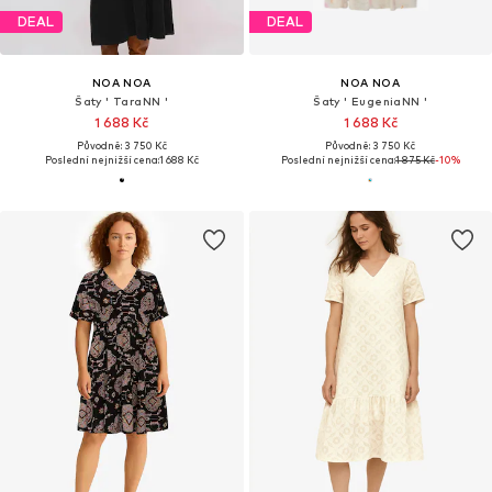
DEAL
DEAL
NOA NOA
NOA NOA
Šaty ' TaraNN '
Šaty ' EugeniaNN '
1 688 Kč
1 688 Kč
Původně: 3 750 Kč
Původně: 3 750 Kč
Poslední nejnižší cena:
1 688 Kč
Poslední nejnižší cena:
1 875 Kč
-10%