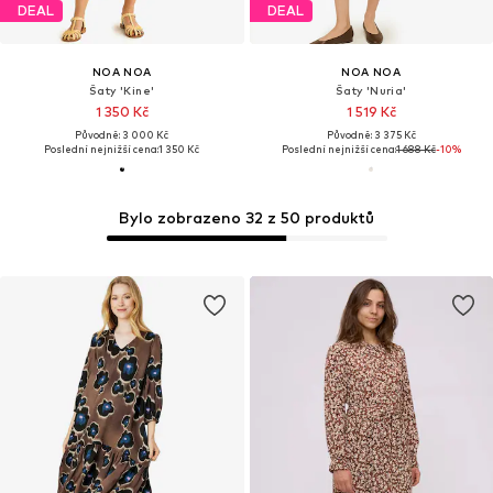
DEAL
DEAL
NOA NOA
NOA NOA
Šaty 'Kine'
Šaty 'Nuria'
1 350 Kč
1 519 Kč
Původně: 3 000 Kč
Původně: 3 375 Kč
Poslední nejnižší cena:
1 350 Kč
Poslední nejnižší cena:
1 688 Kč
-10%
Bylo zobrazeno 32 z 50 produktů