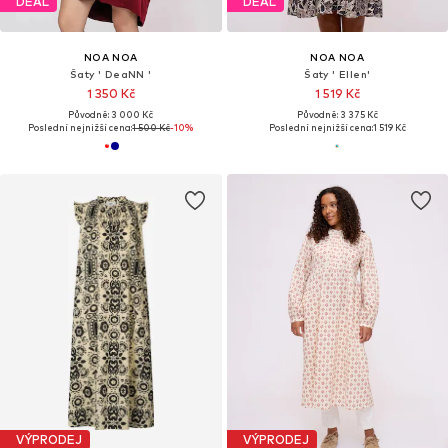
DEAL
DEAL
NOA NOA
NOA NOA
Šaty ' DeaNN '
Šaty ' Ellen'
1 350 Kč
1 519 Kč
Původně: 3 000 Kč
Původně: 3 375 Kč
Poslední nejnižší cena:
1 500 Kč
-10%
Poslední nejnižší cena:
1 519 Kč
VÝPRODEJ
VÝPRODEJ