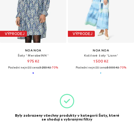
VÝPRODEJ
VÝPRODEJ
NOA NOA
NOA NOA
Šaty ' MerabelNN '
Košilové šaty 'Liann'
975 Kč
1 500 Kč
Poslední nejnižší cena:
3 250 Kč
-70%
Poslední nejnižší cena:
5 000 Kč
-70%
Byly zobrazeny všechny produkty v kategorii Šaty, které
se shodují s vybranými filtry