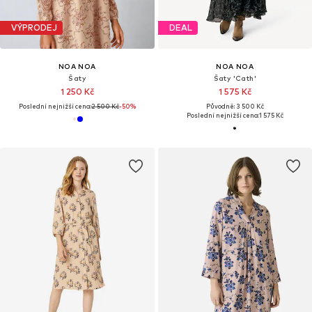
VÝPRODEJ
DEAL
NOA NOA
NOA NOA
Šaty
Šaty 'Cath'
1 250 Kč
1 575 Kč
Poslední nejnižší cena:
2 500 Kč
-50%
Původně: 3 500 Kč
Poslední nejnižší cena:
1 575 Kč