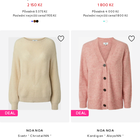
2 150 Kč
1 800 Kč
Původně: 5 375 Kč
Původně: 4 000 Kč
Poslední nejnižší cena:
1 935 Kč
Poslední nejnižší cena:
1 800 Kč
DEAL
DEAL
NOA NOA
NOA NOA
Svetr ' ChristelNN '
Kardigan ' AlayaNN '