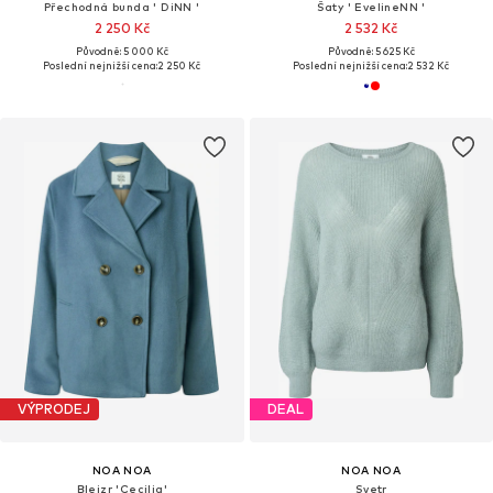
Přechodná bunda ' DiNN '
Šaty ' EvelineNN '
2 250 Kč
2 532 Kč
Původně: 5 000 Kč
Původně: 5 625 Kč
Poslední nejnižší cena:
2 250 Kč
Poslední nejnižší cena:
2 532 Kč
VÝPRODEJ
DEAL
NOA NOA
NOA NOA
Blejzr 'Cecilia'
Svetr