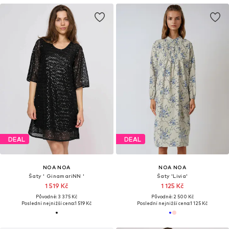
DEAL
DEAL
NOA NOA
NOA NOA
Šaty ' GinamariNN '
Šaty 'Livia'
1 519 Kč
1 125 Kč
Původně: 3 375 Kč
Původně: 2 500 Kč
Poslední nejnižší cena:
1 519 Kč
Poslední nejnižší cena:
1 125 Kč