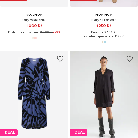
NOA NOA
NOA NOA
Šaty 'AnnieNN'
Šaty ' Franca '
1 000 Kč
1 250 Kč
Poslední nejnižší cena:
2 000 Kč
-50%
Původně: 2 500 Kč
Poslední nejnižší cena:
1 125 Kč
DEAL
DEAL