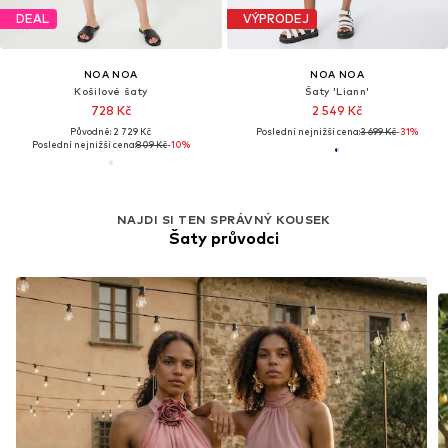
DEAL
VÝPRODEJ
NOA NOA
NOA NOA
Košilové šaty
Šaty 'Liann'
728 Kč
2 549 Kč
Původně: 2 729 Kč
Poslední nejnižší cena:
3 699 Kč
-31%
Poslední nejnižší cena:
809 Kč
-10%
NAJDI SI TEN SPRÁVNÝ KOUSEK
Šaty průvodci