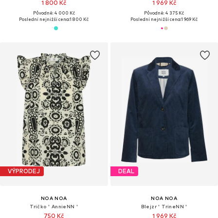
1 800 Kč
1 969 Kč
Původně: 4 000 Kč
Původně: 4 375 Kč
Poslední nejnižší cena:
1 800 Kč
Poslední nejnižší cena:
1 969 Kč
VÝPRODEJ
DEAL
NOA NOA
NOA NOA
Tričko ' AnnieNN '
Blejzr ' TrineNN '
750 Kč
1 969 Kč