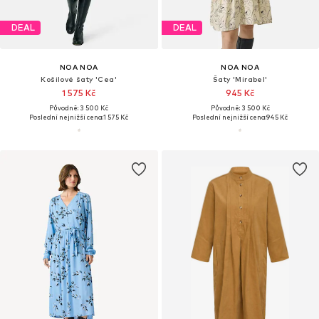
DEAL
DEAL
NOA NOA
NOA NOA
Košilové šaty 'Cea'
Šaty 'Mirabel'
1 575 Kč
945 Kč
Původně: 3 500 Kč
Původně: 3 500 Kč
Poslední nejnižší cena:
1 575 Kč
Poslední nejnižší cena:
945 Kč