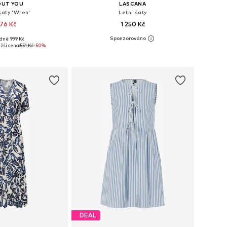
OUT YOU
LASCANA
šaty 'Wren'
Letní šaty
76 Kč
1 250 Kč
dně: 999 Kč
ikosti: 34, 36, 38
Dostupné velikosti: 34, 36, 38, 42
žší cena:
551 Kč
-50%
 do košíku
Přidat do košíku
DEAL