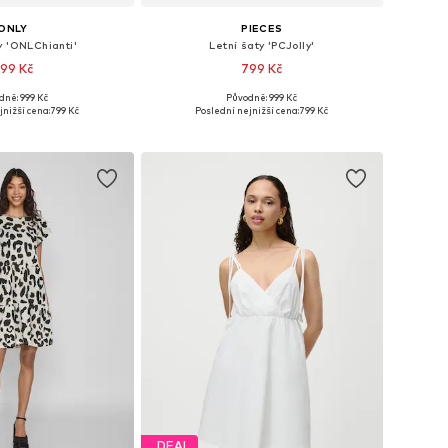
ONLY
PIECES
y 'ONLChianti'
Letní šaty 'PCJolly'
99 Kč
799 Kč
+
5
dně: 999 Kč
Původně: 999 Kč
osti: 34, 36, 38, 40
Dostupné v mnoha velikostech
jnižší cena:
799 Kč
Poslední nejnižší cena:
799 Kč
 do košíku
Přidat do košíku
DEAL