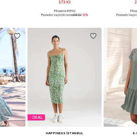
573 Kč
2
Původně: 819 Kč
Půvo
42, 44, 46
Dostupné velikosti: 36, 40
Dostupné velik
Poslední nejnižší cena:
655 Kč
-12%
Poslední nejniž
íku
Přidat do košíku
Přidat
DEAL
HAPPINESS İSTANBUL
S.