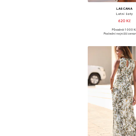
LASCANA
Letní šaty
620 Kč
Původně: 1 000 K
Dostupné velikosti: 38
Poslední nejnižší cena:
Přidat do koš