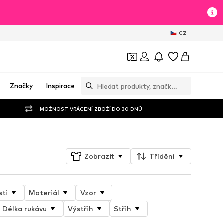
CZ
Značky
Inspirace
MOŽNOST VRÁCENÍ ZBOŽÍ DO 30 DNŮ
Zobrazit
Třídění
sti
Materiál
Vzor
Délka rukávu
Výstřih
Střih