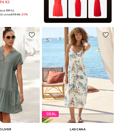
96 Kč
dně: 999 Kč
osti: 34, 36, 38, 40
ší cena:
370 Kč
-20%
 do košíku
DEAL
OLIVER
LASCANA