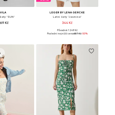
VILA
LEGER BY LENA GERCKE
 šaty 'SUN'
Letní šaty 'Jasmina'
69 Kč
344 Kč
+
2
Původně: 1 249 Kč
osti: 34, 36, 38, 40
Dostupné velikosti: 34, 38, 40, 42, 44
Poslední nejnižší cena:
687 Kč
-50%
 do košíku
Přidat do košíku
s