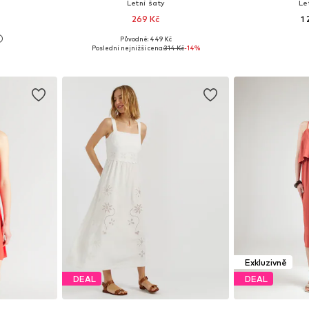
Letní šaty
Le
269 Kč
1
+
1
Původně: 449 Kč
38, 40, 42, 44
Dostupné velikosti: 36, 38, 40
Dostupné velikos
Poslední nejnižší cena:
314 Kč
-14%
íku
Přidat do košíku
Přidat
Exkluzivně
DEAL
DEAL