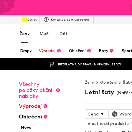
Outlet
Kontakt a centrum pomoci
Ženy
Muži
Děti
Dropy
Výprodej
Oblečení
Boty
Spor
BEZPLATNÁ DOPRAVA* & VRÁCENÍ ZBOŽÍ
Ženy
Oblečení
Šat
Všechny
položky akční
Letní šaty
(Nařás
nabídky
Výprodej
Cena
Výpro
Oblečení
Vlastnosti produktu
Nové