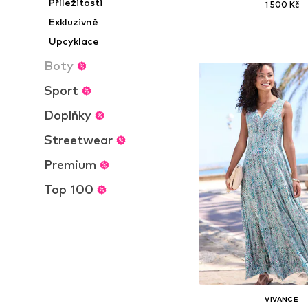
Příležitosti
1 500 Kč
Exkluzivně
Dostupné velikosti: 36, 
Upcyklace
Přidat do koš
Boty
Sport
Doplňky
Streetwear
Premium
Top 100
VIVANCE