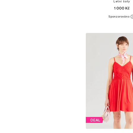
Letní šaty
1 000 Kč
Dostupné velikosti: 34, 36, 
Přidat do koš
DEAL