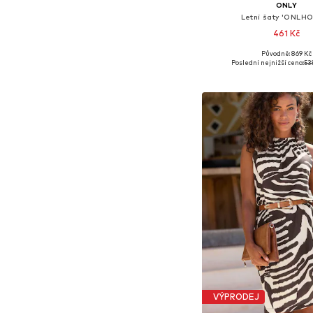
ONLY
Letní šaty 'ONLH
461 Kč
Původně: 869 Kč
Dostupné velikosti: 32, 34, 
Poslední nejnižší cena:
53
Přidat do koš
VÝPRODEJ