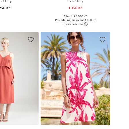
tní šaty
Letní šaty
 250 Kč
1 350 Kč
+
1
Původně: 1 500 Kč
ti: 34, 36, 40, 44, 46
Dostupné velikosti: 34, 36, 38, 40, 46
Poslední nejnižší cena:
1 050 Kč
 do košíku
Přidat do košíku