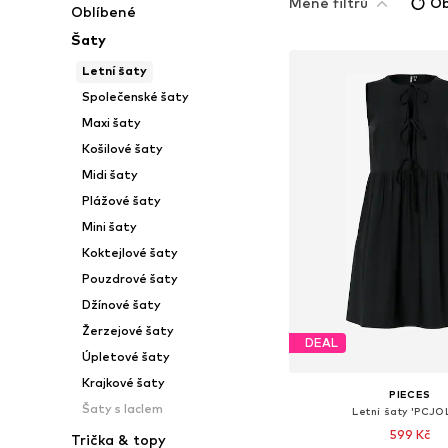
Méně filtrů
Ob
Oblíbené
Šaty
Letní šaty
Společenské šaty
Maxi šaty
Košilové šaty
Midi šaty
Plážové šaty
Mini šaty
Koktejlové šaty
Pouzdrové šaty
Džínové šaty
Žerzejové šaty
DEAL
Úpletové šaty
Krajkové šaty
PIECES
Šaty s laclem
Letní šaty 'PCJO
599 Kč
Trička & topy