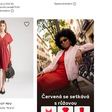
ě: 2 000 Kč
ti: 34, 36, 38, 42, 44
Dostupné v mnoha velikostech
nižší cena:
875 Kč
 do košíku
Přidat do košíku
Červená se setkává
s růžovou
OUT YOU
šaty 'Nora'