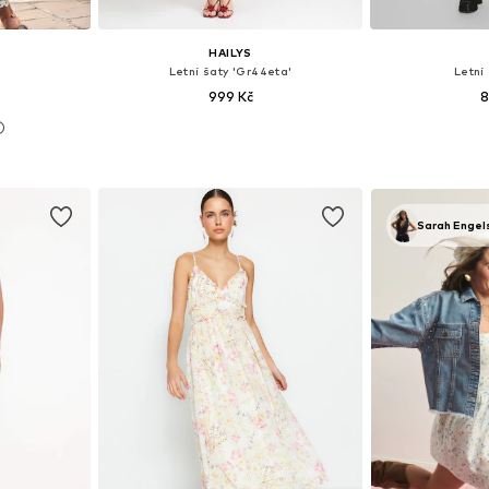
HAILYS
Letní šaty 'Gr44eta'
Letní
999 Kč
8
38, 40, 42
Dostupné velikosti: 34, 36, 38, 40, 42, 44
Dostupné velik
íku
Přidat do košíku
Přidat
Sarah Engel