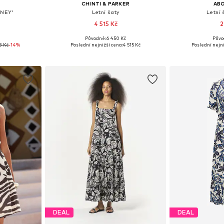
CHINTI & PARKER
AB
ONEY'
Letní šaty
Letní 
4 515 Kč
2
Původně: 6 450 Kč
Půvo
36, 38, 40, 42
Dostupné velikosti: 36, 38, 40, 42, 44
Dostupné vel
8 Kč
-14%
Poslední nejnižší cena:
4 515 Kč
Poslední nejni
íku
Přidat do košíku
Přidat
DEAL
DEAL