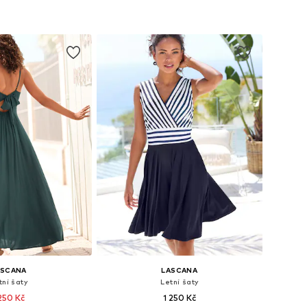
ASCANA
LASCANA
tní šaty
Letní šaty
 250 Kč
1 250 Kč