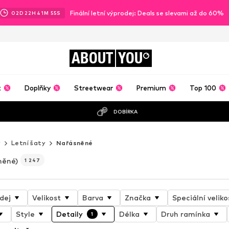
Finální letní výprodej: Deals se slevami až do 60%
02
D
22
H
41
M
53
S
ABOUT
YOU
t
Doplňky
Streetwear
Premium
Top 100
DOBÍRKA
y
Letní šaty
Nařásněné
něné)
1 247
dej
Velikost
Barva
Značka
Speciální veliko
Style
Detaily
Délka
Druh ramínka
1