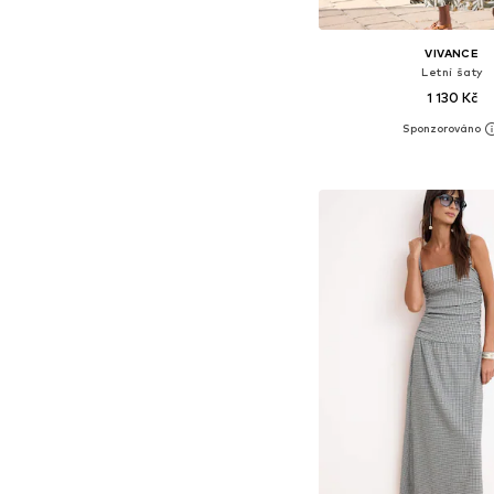
VIVANCE
Letní šaty
1 130 Kč
Dostupné velikosti: 36, 
Přidat do koš