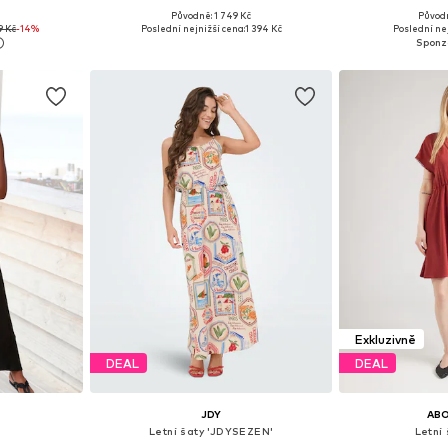
Původně: 1 749 Kč
Původn
38, 40, 42, 44
Dostupné velikosti: 36, 38, 40, 42
Dostupné velikos
9 Kč
-14%
Poslední nejnižší cena:
1 394 Kč
Poslední nej
íku
Přidat do košíku
Přidat
Exkluzivně
DEAL
DEAL
JDY
AB
Letní šaty 'JDYSEZEN'
Letní 