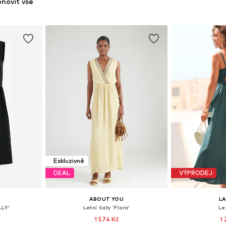
novit vše
Exkluzivně
DEAL
VÝPRODEJ
ABOUT YOU
L
LLY'
Letní šaty 'Flora'
Le
1 574 Kč
1