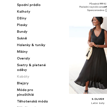
Původně: 999 Kč
Spodní prádlo
Dostupné velikosti: 34, 36, 
Poslední nejnižší cena:
69
Kalhoty
Přidat do koš
Džíny
Plavky
Bundy
Sukně
Halenky & tuniky
Mikiny
Overaly
Svetry & pletené
oděvy
Kabáty
Blejzry
Móda pro
plnoštíhlé
S.OLIVER
Těhotenská móda
Letní šaty