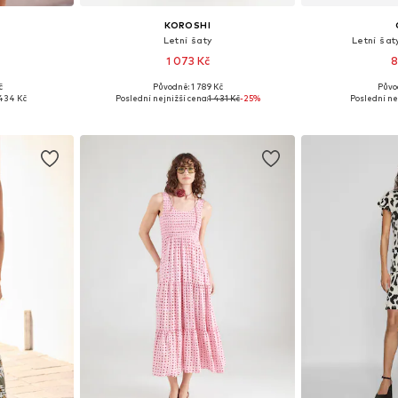
KOROSHI
Letní šaty
Letní šat
1 073 Kč
8
č
Původně: 1 789 Kč
Půvo
, 40, 42
Dostupné velikosti: 34, 36, 38, 40, 42
Dostupné velik
434 Kč
Poslední nejnižší cena:
1 431 Kč
-25%
Poslední ne
íku
Přidat do košíku
Přidat