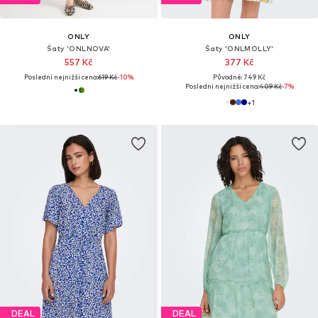
ONLY
ONLY
Šaty 'ONLNOVA'
Šaty 'ONLMOLLY'
557 Kč
377 Kč
Poslední nejnižší cena:
619 Kč
-10%
Původně: 749 Kč
Poslední nejnižší cena:
409 Kč
-7%
+
1
DEAL
DEAL