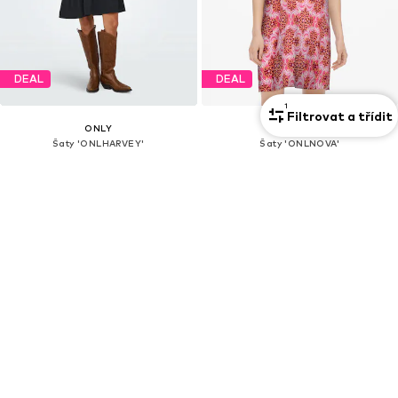
DEAL
DEAL
1
Filtrovat a třídit
ONLY
ONLY
Šaty 'ONLHARVEY'
Šaty 'ONLNOVA'
497 Kč
280 Kč
Původně: 1 129 Kč
Původně: 669 Kč
Poslední nejnižší cena:
395 Kč
Poslední nejnižší cena:
280 Kč