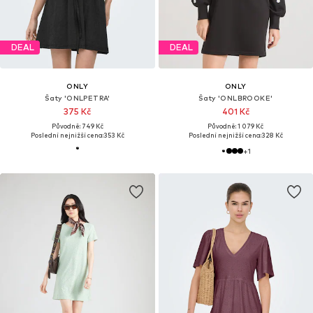
DEAL
DEAL
ONLY
ONLY
Šaty 'ONLPETRA'
Šaty 'ONLBROOKE'
375 Kč
401 Kč
Původně: 749 Kč
Původně: 1 079 Kč
Poslední nejnižší cena:
353 Kč
Poslední nejnižší cena:
328 Kč
+
1