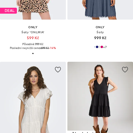
DEAL
ONLY
ONLY
Šaty 'ONLMIA'
Šaty
599 Kč
999 Kč
Původně: 999 Kč
+
7
Poslední nejnižší cena:
699 Kč
-14%