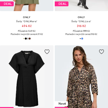
DEAL
DEAL
ONLY
ONLY
Šaty 'ONLMara'
Šaty 'ONLLisa'
494 Kč
316 Kč
Původně: 549 Kč
Původně: 999 Kč
Poslední nejnižší cena:
431 Kč
Poslední nejnižší cena:
316 Kč
Nové