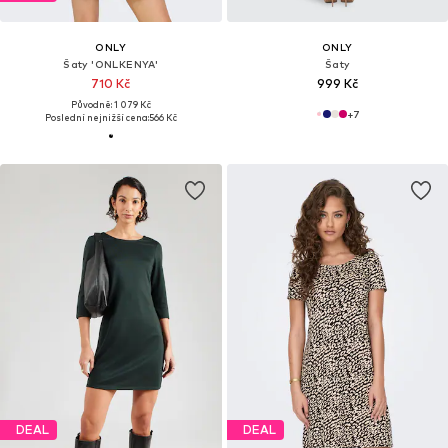
ONLY
ONLY
Šaty 'ONLKENYA'
Šaty
710 Kč
999 Kč
Původně: 1 079 Kč
+
7
Poslední nejnižší cena:
566 Kč
DEAL
DEAL