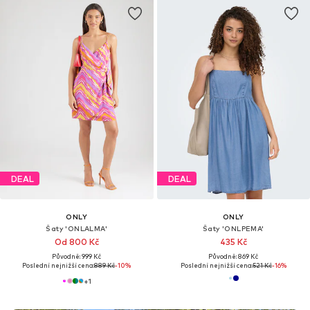
DEAL
DEAL
ONLY
ONLY
Šaty 'ONLALMA'
Šaty 'ONLPEMA'
Od 800 Kč
435 Kč
Původně: 999 Kč
Původně: 869 Kč
Poslední nejnižší cena:
889 Kč
-10%
Poslední nejnižší cena:
521 Kč
-16%
+
1