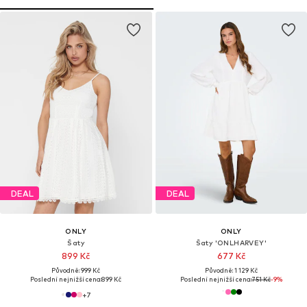
DEAL
DEAL
ONLY
ONLY
Šaty
Šaty 'ONLHARVEY'
899 Kč
677 Kč
Původně: 999 Kč
Původně: 1 129 Kč
Poslední nejnižší cena:
899 Kč
Poslední nejnižší cena:
751 Kč
-9%
+
7