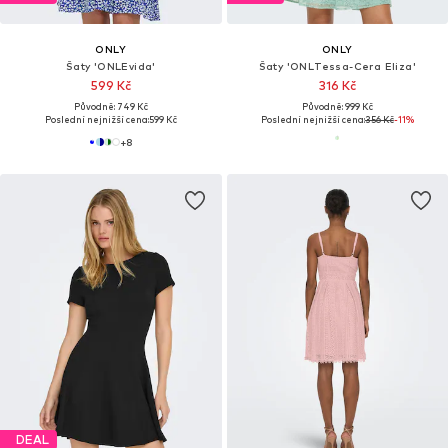
ONLY
ONLY
Šaty 'ONLEvida'
Šaty 'ONLTessa-Cera Eliza'
599 Kč
316 Kč
Původně: 749 Kč
Původně: 999 Kč
Poslední nejnižší cena:
599 Kč
Poslední nejnižší cena:
356 Kč
-11%
+
8
DEAL