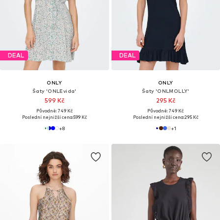
DEAL
DEAL
ONLY
ONLY
Šaty 'ONLEvida'
Šaty 'ONLMOLLY'
599 Kč
295 Kč
Původně: 749 Kč
Původně: 749 Kč
Poslední nejnižší cena:
599 Kč
Poslední nejnižší cena:
295 Kč
+
8
+
1