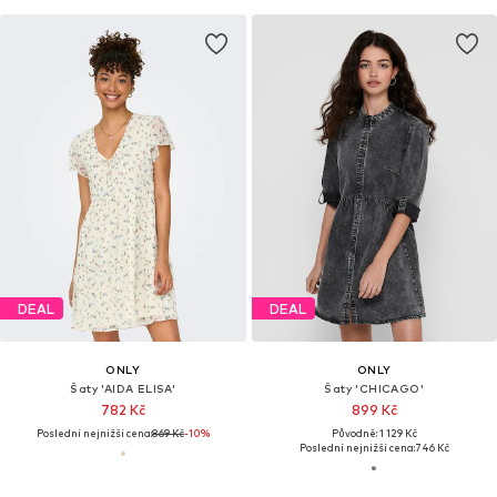
DEAL
DEAL
ONLY
ONLY
Šaty 'AIDA ELISA'
Šaty 'CHICAGO'
782 Kč
899 Kč
Poslední nejnižší cena:
869 Kč
-10%
Původně: 1 129 Kč
Poslední nejnižší cena:
746 Kč