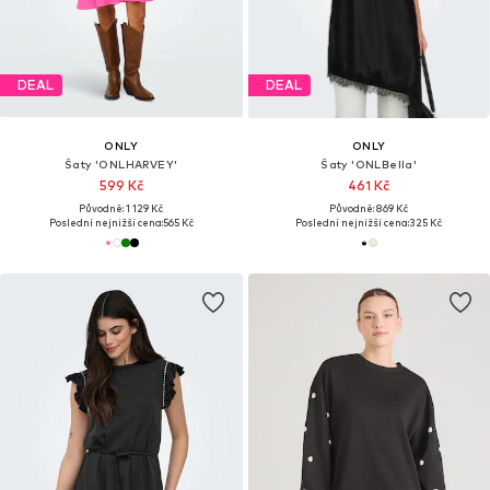
DEAL
DEAL
ONLY
ONLY
Šaty 'ONLHARVEY'
Šaty 'ONLBella'
599 Kč
461 Kč
Původně: 1 129 Kč
Původně: 869 Kč
Poslední nejnižší cena:
565 Kč
Poslední nejnižší cena:
325 Kč