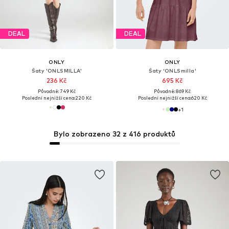
DEAL
DEAL
ONLY
ONLY
Šaty 'ONLSMILLA'
Šaty 'ONLSmilla'
236 Kč
695 Kč
Původně: 749 Kč
Původně: 869 Kč
Poslední nejnižší cena:
220 Kč
Poslední nejnižší cena:
620 Kč
+
1
Bylo zobrazeno 32 z 416 produktů