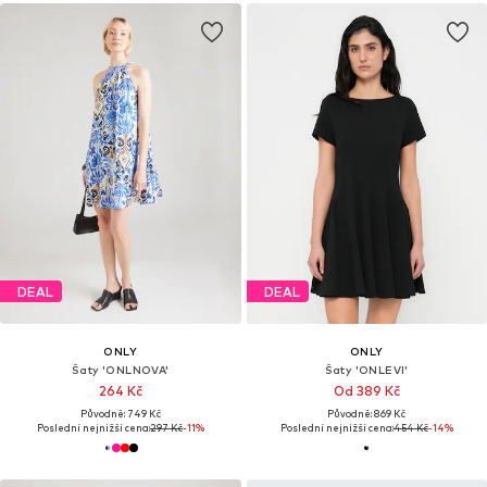
DEAL
DEAL
ONLY
ONLY
Šaty 'ONLNOVA'
Šaty 'ONLEVI'
264 Kč
Od 389 Kč
Původně: 749 Kč
Původně: 869 Kč
Poslední nejnižší cena:
297 Kč
-11%
Poslední nejnižší cena:
454 Kč
-14%