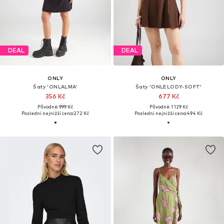
DEAL
DEAL
ONLY
ONLY
Šaty 'ONLALMA'
Šaty 'ONLELODY-SOFT'
356 Kč
677 Kč
Původně: 999 Kč
Původně: 1 129 Kč
Poslední nejnižší cena:
272 Kč
Poslední nejnižší cena:
494 Kč