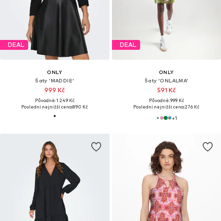
DEAL
DEAL
ONLY
ONLY
Šaty 'MADDIE'
Šaty 'ONLALMA'
999 Kč
591 Kč
Původně: 1 249 Kč
Původně: 999 Kč
Poslední nejnižší cena:
890 Kč
Poslední nejnižší cena:
276 Kč
+
1