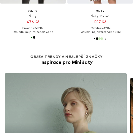
ONLY
ONLY
Šaty
Šaty 'Bera'
476 Kč
557 Kč
Původně: 669 Kč
Původně: 619 Kč
Poslední nejnižší cena:
476 Kč
Poslední nejnižší cena:
440 Kč
+
3
OBJEV TRENDY A NEJLEPŠÍ ZNAČKY
Inspirace pro Mini šaty