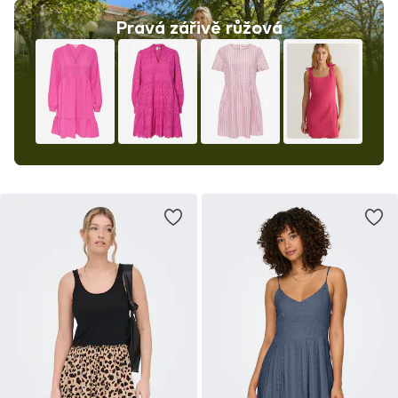
Pravá zářivě růžová