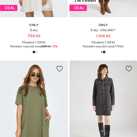
2 ks v balení
DEAL
DEAL
ONLY
ONLY
Šaty
Šaty 'ONLMAY'
790 Kč
1 016 Kč
Původně: 1 129 Kč
Původně: 1 129 Kč
Poslední nejnižší cena:
899 Kč
-12%
Poslední nejnižší cena:
779 Kč