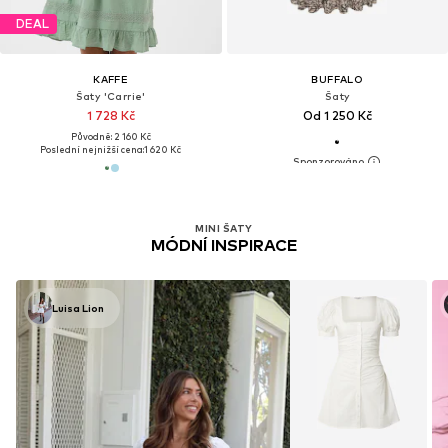
DEAL
KAFFE
BUFFALO
Šaty 'Carrie'
Šaty
1 728 Kč
Od 1 250 Kč
Původně: 2 160 Kč
Poslední nejnižší cena:
1 620 Kč
MINI ŠATY
MÓDNÍ INSPIRACE
Luisa Lion