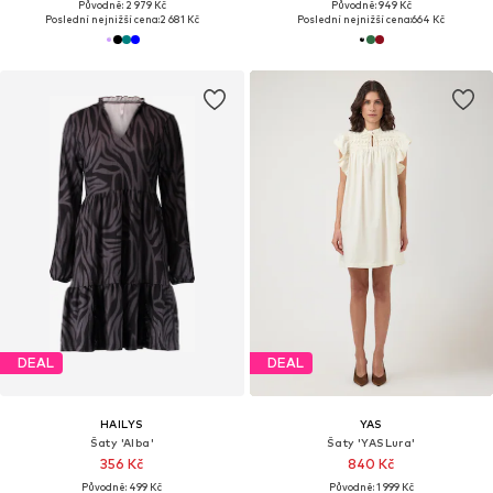
Původně: 2 979 Kč
Původně: 949 Kč
Poslední nejnižší cena:
2 681 Kč
Poslední nejnižší cena:
664 Kč
DEAL
DEAL
HAILYS
YAS
Šaty 'Alba'
Šaty 'YASLura'
356 Kč
840 Kč
Původně: 499 Kč
Původně: 1 999 Kč