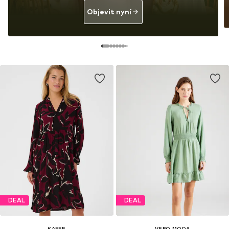
Objevit nyní
DEAL
DEAL
KAFFE
VERO MODA