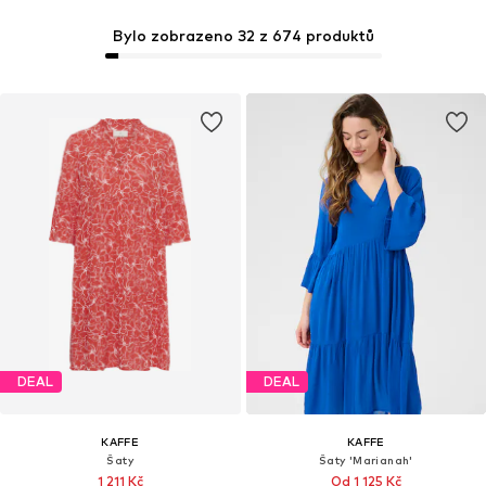
Bylo zobrazeno 32 z 674 produktů
DEAL
DEAL
KAFFE
KAFFE
Šaty
Šaty 'Marianah'
1 211 Kč
Od 1 125 Kč