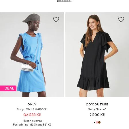
DEAL
ONLY
CO'COUTURE
Šaty 'ONLSHARON'
Šaty 'Hera'
Od 583 Kč
2 500 Kč
Původně: 869 Kč
Poslední nejnižší cena:
521 Kč