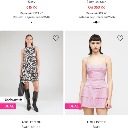
Šaty
Šaty 'JOSIE'
615 Kč
Od 353 Kč
Původně: 1 279 Kč
Původně: 999 Kč
Poslední nejnižší cena:
615 Kč
Poslední nejnižší cena:
265 Kč
Exkluzivně
DEAL
DEAL
ABOUT YOU
HOLLISTER
Šaty 'Athina'
Šaty