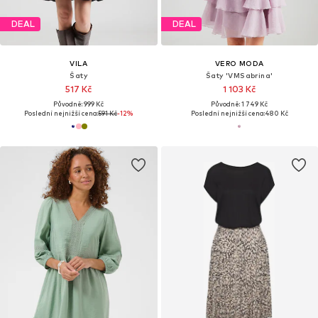
DEAL
DEAL
VILA
VERO MODA
Šaty
Šaty 'VMSabrina'
517 Kč
1 103 Kč
Původně: 999 Kč
Původně: 1 749 Kč
Poslední nejnižší cena:
591 Kč
-12%
Poslední nejnižší cena:
480 Kč