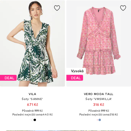
Vysoká
DEAL
DEAL
VILA
VERO MODA TALL
Šaty 'SANNE'
Šaty 'VMSMILLA'
671 Kč
316 Kč
Původně: 999 Kč
Původně: 999 Kč
Poslední nejnižší cena:
440 Kč
Poslední nejnižší cena:
316 Kč