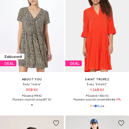
Exkluzivně
DEAL
DEAL
ABOUT YOU
SAINT TROPEZ
Šaty 'Indra'
Šaty 'EdaSZ'
308 Kč
1 248 Kč
Původně: 919 Kč
Původně: 1 560 Kč
Poslední nejnižší cena:
287 Kč
Poslední nejnižší cena:
1 404 Kč
-11%
+
24