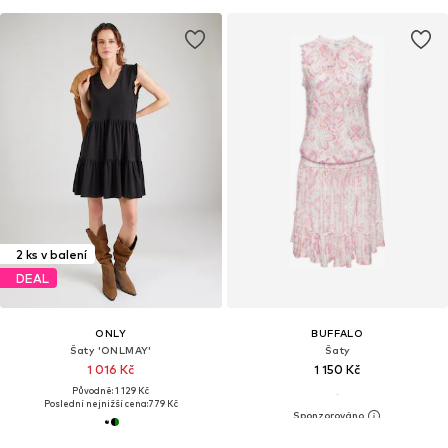
2 ks v balení
DEAL
ONLY
BUFFALO
Šaty 'ONLMAY'
Šaty
1 016 Kč
1 150 Kč
Původně: 1 129 Kč
Poslední nejnižší cena:
779 Kč