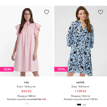
DEAL
DEAL
YAS
KAFFE
Šaty 'YASLura'
Šaty 'KAHera'
840 Kč
1 728 Kč
Původně: 1 999 Kč
Původně: 1 920 Kč
Poslední nejnižší cena:
1 007 Kč
-16%
Poslední nejnižší cena:
1 728 Kč
+
2