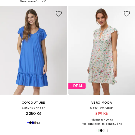
DEAL
CO'COUTURE
VERO MODA
Šaty 'Sunrise'
Šaty 'VMAlba'
2 250 Kč
599 Kč
Původně: 749 Kč
+
3
Poslední nejnižší cena:
501 Kč
+
1