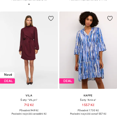
Nové
DEAL
DEAL
VILA
KAFFE
Šaty 'VILyri'
Šaty 'Arina'
712 Kč
1 557 Kč
Původně: 949 Kč
Původně: 1 730 Kč
Poslední nejnižší cena:
664 Kč
Poslední nejnižší cena:
1 557 Kč