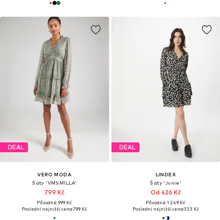
DEAL
DEAL
VERO MODA
LINDEX
Šaty 'VMSMILLA'
Šaty 'Junie'
799 Kč
Od 426 Kč
Původně: 999 Kč
Původně: 1 249 Kč
Poslední nejnižší cena:
799 Kč
Poslední nejnižší cena:
333 Kč