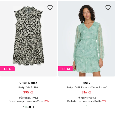
DEAL
DEAL
VERO MODA
ONLY
Šaty 'VMALBA'
Šaty 'ONLTessa-Cera Eliza'
395 Kč
316 Kč
Původně: 749 Kč
Původně: 999 Kč
Poslední nejnižší cena:
461 Kč
-14%
Poslední nejnižší cena:
356 Kč
-11%
+
1