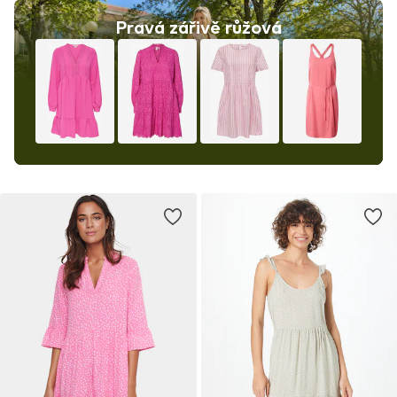
Pravá zářivě růžová