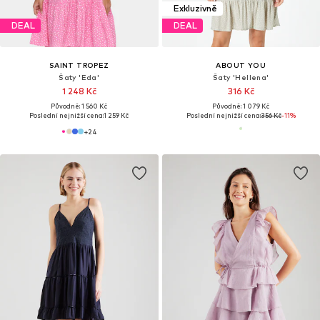
Exkluzivně
DEAL
DEAL
SAINT TROPEZ
ABOUT YOU
Šaty 'Eda'
Šaty 'Hellena'
1 248 Kč
316 Kč
Původně: 1 560 Kč
Původně: 1 079 Kč
Poslední nejnižší cena:
1 259 Kč
Poslední nejnižší cena:
356 Kč
-11%
+
24