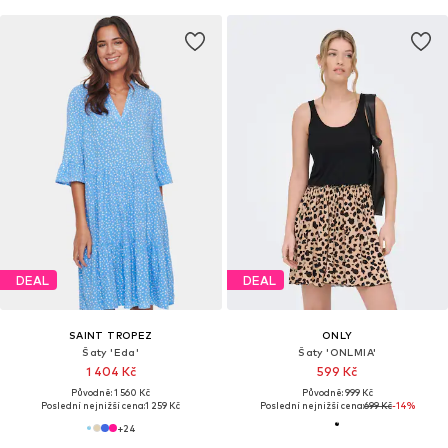
DEAL
DEAL
SAINT TROPEZ
ONLY
Šaty 'Eda'
Šaty 'ONLMIA'
1 404 Kč
599 Kč
Původně: 1 560 Kč
Původně: 999 Kč
Poslední nejnižší cena:
1 259 Kč
Poslední nejnižší cena:
699 Kč
-14%
+
24