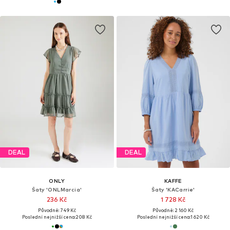
DEAL
DEAL
ONLY
KAFFE
Šaty 'ONLMarcia'
Šaty 'KACarrie'
236 Kč
1 728 Kč
Původně: 749 Kč
Původně: 2 160 Kč
Poslední nejnižší cena:
208 Kč
Poslední nejnižší cena:
1 620 Kč