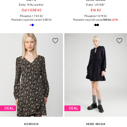
Šaty 'KALisette'
Šaty 'JOSIE'
Od 1 038 Kč
316 Kč
Původně: 1 730 Kč
Původně: 1 079 Kč
Poslední nejnižší cena:
1 038 Kč
Poslední nejnižší cena:
789 Kč
-60%
DEAL
DEAL
KOROSHI
VERO MODA