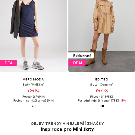
Exkluzivně
DEAL
DEAL
VERO MODA
EDITED
Šaty 'VMKim'
Šaty 'Camryn'
264 Kč
947 Kč
Původně: 749 Kč
Původně: 1 999 Kč
Poslední nejnižší cena:
229 Kč
Poslední nejnižší cena:
1 179 Kč
-19%
OBJEV TRENDY A NEJLEPŠÍ ZNAČKY
Inspirace pro Mini šaty