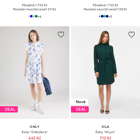
Původně: 1 730 Kč
Původně: 1 730 Kč
Poslední nejnižší cena:
1 211 Kč
Poslední nejnižší cena:
1 125 Kč
+
4
+
3
Nové
DEAL
DEAL
ONLY
VILA
Šaty 'ONLVera'
Šaty 'VILyri'
445 Kč
712 Kč