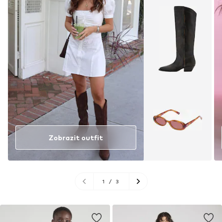
Zobrazit outfit
1
/
3