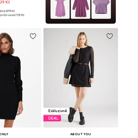
29 Kč
dně: 819 Kč
elikosti: XS-XL
nižší cena:
729 Kč
 do košíku
Exkluzivně
DEAL
ONLY
ABOUT YOU