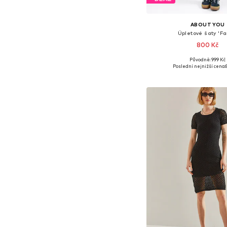
ABOUT YOU
Úpletové šaty 'Fa
800 Kč
Původně: 999 Kč
Dostupné velikosti: XS, S, 
Poslední nejnižší cena:
Přidat do koš