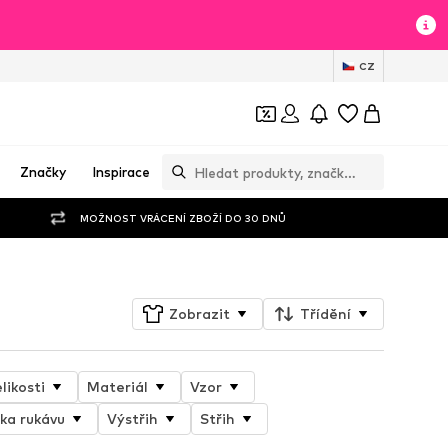
CZ
Značky
Inspirace
MOŽNOST VRÁCENÍ ZBOŽÍ DO 30 DNŮ
Zobrazit
Třídění
likosti
Materiál
Vzor
ka rukávu
Výstřih
Střih