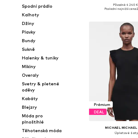
Původně: 4 240 K
Spodní prádlo
Dostupné velikosti: XS,
Poslední nejnižší cena:
2
Kalhoty
Přidat do koš
Džíny
Plavky
Bundy
Sukně
Halenky & tuniky
Mikiny
Overaly
Svetry & pletené
oděvy
Kabáty
Prémium
Blejzry
DEAL
Móda pro
plnoštíhlé
MICHAEL MICHAEL
Těhotenská móda
Úpletové šaty