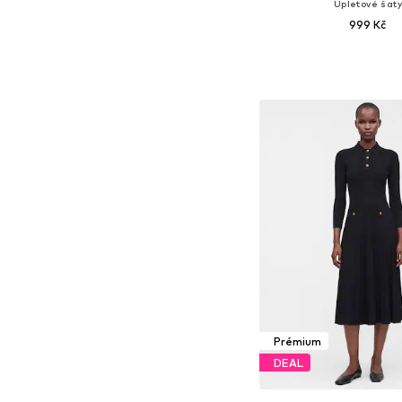
Úpletové šaty
999 Kč
Dostupné velikosti: XS, S
Přidat do koš
Prémium
DEAL