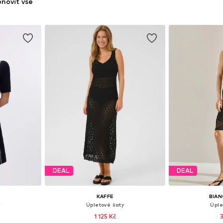
novit vše
DEAL
DEAL
KAFFE
BIAN
Úpletové šaty
Úple
1 125 Kč