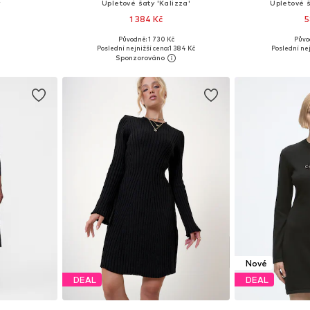
Úpletové šaty 'Kalizza'
Úpletové 
1 384 Kč
5
Původně: 1 730 Kč
Půvo
, M, L, XL
Dostupné velikosti: XS, S, M, L
Dostupné veli
Poslední nejnižší cena:
1 384 Kč
Poslední nej
íku
Přidat do košíku
Přidat
Nové
DEAL
DEAL