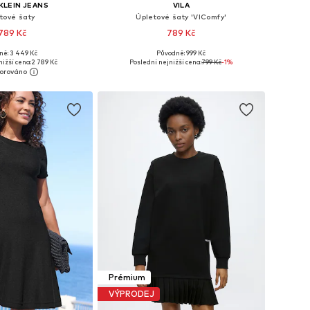
KLEIN JEANS
VILA
tové šaty
Úpletové šaty 'VIComfy'
789 Kč
789 Kč
ně: 3 449 Kč
Původně: 999 Kč
mnoha velikostech
Dostupné velikosti: XS, S, M, L, XL, XXL
nižší cena:
2 789 Kč
Poslední nejnižší cena:
799 Kč
-1%
 do košíku
Přidat do košíku
Prémium
VÝPRODEJ