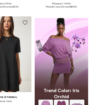
dně: 379 Kč
Původně: 1 749 Kč
elikosti: XS-XL
Dostupné velikosti: XS, S, M, L, XL
jnižší cena:
265 Kč
Poslední nejnižší cena:
585 Kč
 do košíku
Přidat do košíku
Trend Color: Iris
Orchid
SS İSTANBUL
tové šaty