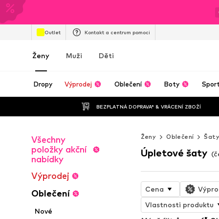
Outlet
Kontakt a centrum pomoci
Ženy
Muži
Děti
Dropy
Výprodej
Oblečení
Boty
Spor
BEZPLATNÁ DOPRAVA* & VRÁCENÍ ZBOŽÍ
Ženy
Oblečení
Šat
Všechny
položky akční
Úpletové šaty
(č
nabídky
Výprodej
Cena
Výpro
Oblečení
Vlastnosti produktu
Nové