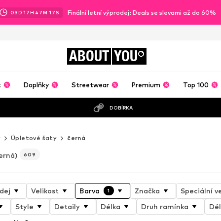
Finální letní výprodej: Deals se slevami až do 60%
03
D
17
H
47
M
15
S
ABOUT
YOU
t
Doplňky
Streetwear
Premium
Top 100
DOBÍRKA
y
Úpletové šaty
černá
erná)
609
dej
Velikost
Barva
Značka
Speciální ve
1
Style
Detaily
Délka
Druh ramínka
Dél