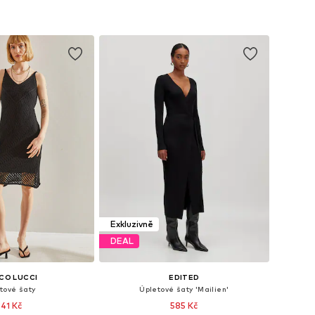
Exkluzivně
DEAL
CO LUCCI
EDITED
tové šaty
Úpletové šaty 'Mailien'
341 Kč
585 Kč