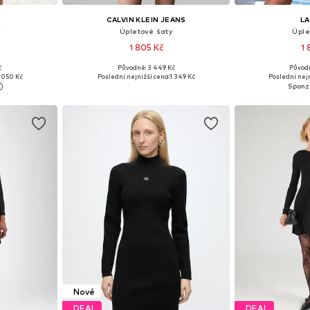
CALVIN KLEIN JEANS
L
Úpletové šaty
Úple
1 805 Kč
1 
č
Původně: 3 449 Kč
Původn
ikostech
Dostupné velikosti: S, M, L
Dostupné v 
 050 Kč
Poslední nejnižší cena:
1 349 Kč
Poslední nejn
íku
Přidat do košíku
Přidat
Nové
DEAL
DEAL