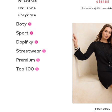
Příležitosti
4 364 Kč
Exkluzivně
Poslední nejnižší cena:
4 8
Dostupné velikosti: XS,
Upcyklace
Přidat do koš
Boty
Sport
Doplňky
Streetwear
Premium
Top 100
TRENDYOL