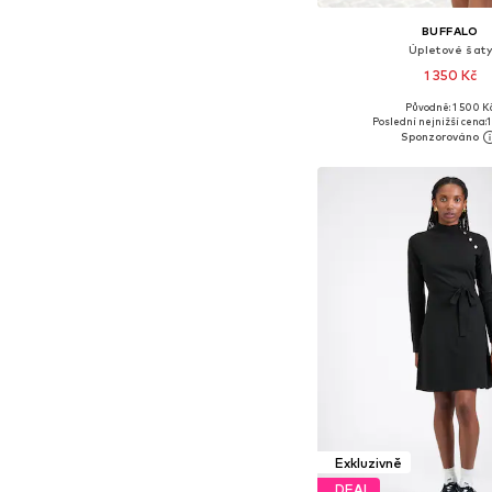
BUFFALO
Úpletové šaty
1 350 Kč
Původně: 1 500 K
Dostupné v mnoha vel
Poslední nejnižší cena:
1
Přidat do koš
Exkluzivně
DEAL