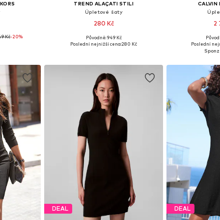
 KORS
TREND ALAÇATI STILI
CALVIN 
Úpletové šaty
Úple
280 Kč
2 
49 Kč
-20%
Původně: 949 Kč
Původ
M, L, XL, XXL
Dostupné velikosti: XS-XL
Dostupné v 
Poslední nejnižší cena:
280 Kč
Poslední nej
íku
Přidat do košíku
Přidat
DEAL
DEAL