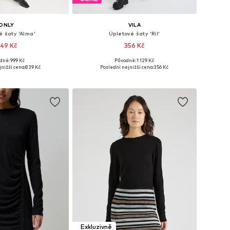
ONLY
VILA
é šaty 'Alma'
Úpletové šaty 'Ril'
49 Kč
356 Kč
+
2
dně: 999 Kč
Původně: 1 129 Kč
mnoha velikostech
Dostupné velikosti: XS, S, M, L, XL, XXL
nižší cena:
839 Kč
Poslední nejnižší cena:
356 Kč
 do košíku
Přidat do košíku
Exkluzivně