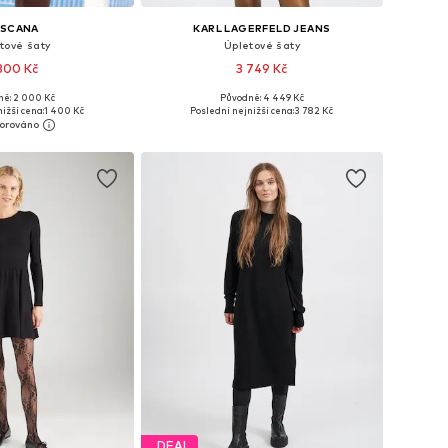
ASCANA
KARL LAGERFELD JEANS
tové šaty
Úpletové šaty
800 Kč
3 749 Kč
ě: 2 000 Kč
Původně: 4 449 Kč
mnoha velikostech
Dostupné velikosti: XS, S, M, L
ižší cena:
1 400 Kč
Poslední nejnižší cena:
3 782 Kč
 do košíku
Přidat do košíku
DEAL