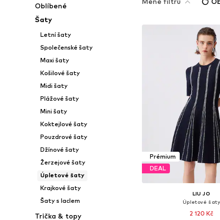
Méně filtrů
Ob
Oblíbené
Šaty
Letní šaty
Společenské šaty
Maxi šaty
Košilové šaty
Midi šaty
Plážové šaty
Mini šaty
Koktejlové šaty
Pouzdrové šaty
Džínové šaty
Prémium
Žerzejové šaty
DEAL
Úpletové šaty
Krajkové šaty
LIU JO
Šaty s laclem
Úpletové šaty
2 120 Kč
Trička & topy