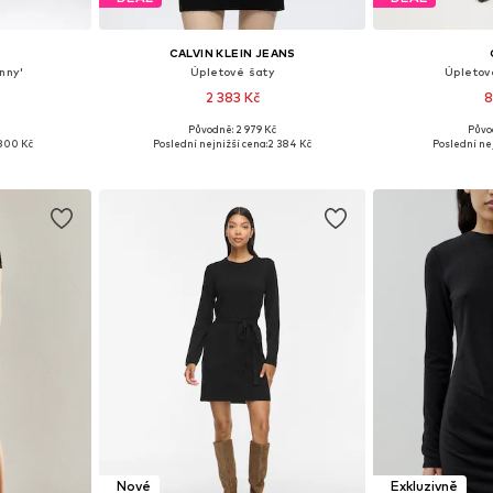
CALVIN KLEIN JEANS
nny'
Úpletové šaty
Úpletov
2 383 Kč
8
Původně: 2 979 Kč
Půvo
M, L, XL, XXL
Dostupné velikosti: XS, S, M, L, XL, XXL
Dostupné v 
800 Kč
Poslední nejnižší cena:
2 384 Kč
Poslední nej
íku
Přidat do košíku
Přidat
Nové
Exkluzivně