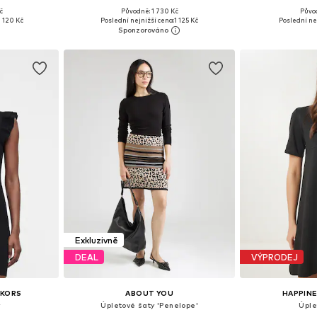
č
Původně: 1 730 Kč
Půvo
 S, M, XL
Dostupné velikosti: S, M, L
Dostupné v
 120 Kč
Poslední nejnižší cena:
1 125 Kč
Poslední ne
íku
Přidat do košíku
Přidat
Exkluzivně
DEAL
VÝPRODEJ
 KORS
ABOUT YOU
HAPPINE
Úpletové šaty 'Penelope'
Úple