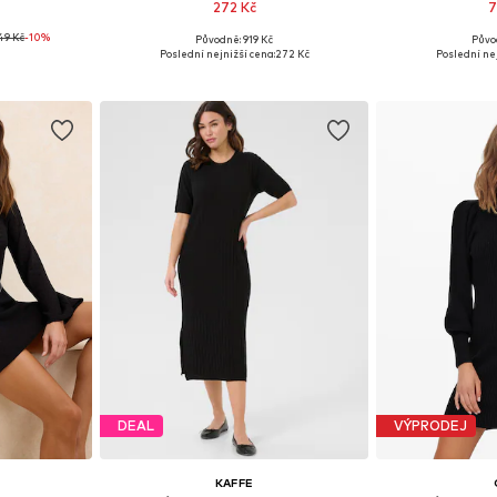
272 Kč
7
49 Kč
-10%
Původně: 919 Kč
Půvo
 S, M, XL
Dostupné velikosti: XS, S, M, L
Dostupné v
Poslední nejnižší cena:
272 Kč
Poslední nej
íku
Přidat do košíku
Přidat
DEAL
VÝPRODEJ
KAFFE