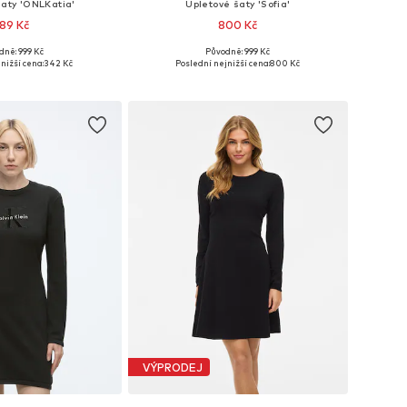
šaty 'ONLKatia'
Úpletové šaty 'Sofia'
89 Kč
800 Kč
+
3
dně: 999 Kč
Původně: 999 Kč
kosti: XS, S, M, L
Dostupné velikosti: S, M, L
nižší cena:
342 Kč
Poslední nejnižší cena:
800 Kč
 do košíku
Přidat do košíku
VÝPRODEJ