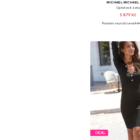
MICHAEL MICHAEL
Úpletové šaty
5 879 Kč
Poslední nejnižší cena:
7 3
Dostupné velikosti: XS, S, 
Přidat do koš
DEAL