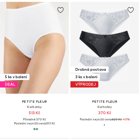
Drobná postava
5 ks v balení
3 ks v balení
DEAL
VÝPRODEJ
PETITE FLEUR
PETITE FLEUR
Kalhotky
Kalhotky
513 Kč
370 Kč
Původně: 570 Kč
Poslední nejnižší cena:
620 Kč
-40%
Poslední nejnižší cena:
513 Kč