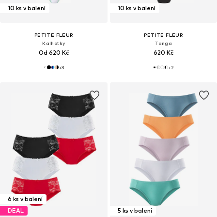
10 ks v balení
10 ks v balení
PETITE FLEUR
PETITE FLEUR
Kalhotky
Tanga
Od 620 Kč
620 Kč
+
3
+
2
6 ks v balení
DEAL
5 ks v balení