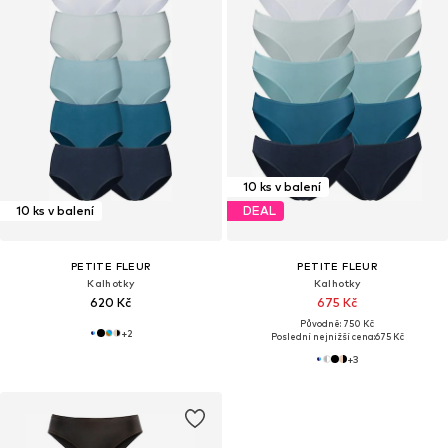
10 ks v balení
10 ks v balení
DEAL
PETITE FLEUR
PETITE FLEUR
Kalhotky
Kalhotky
620 Kč
675 Kč
Původně: 750 Kč
+
2
Poslední nejnižší cena:
675 Kč
+
3