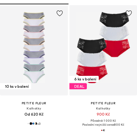
6 ks v balení
10 ks v balení
DEAL
PETITE FLEUR
PETITE FLEUR
Kalhotky
Kalhotky
Od 620 Kč
900 Kč
Původně: 1 000 Kč
+
3
Poslední nejnižší cena:
800 Kč