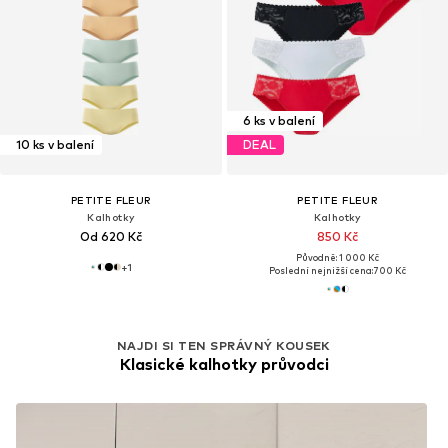
6 ks v balení
10 ks v balení
DEAL
PETITE FLEUR
PETITE FLEUR
Kalhotky
Kalhotky
Od 620 Kč
850 Kč
Původně: 1 000 Kč
+
1
Poslední nejnižší cena:
700 Kč
NAJDI SI TEN SPRÁVNÝ KOUSEK
Klasické kalhotky průvodci