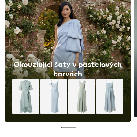
Okouzlující šaty v pastelových
barvách