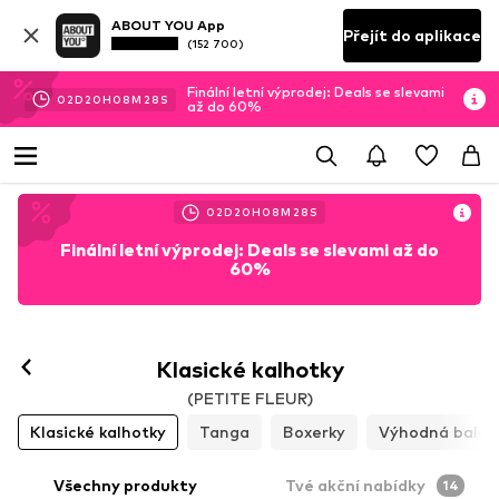
ABOUT YOU App
Přejít do aplikace
(152 700)
Finální letní výprodej: Deals se slevami
02
D
20
H
08
M
24
S
až do 60%
02
D
20
H
08
M
24
S
Finální letní výprodej: Deals se slevami až do
60%
Klasické kalhotky
(PETITE FLEUR)
Klasické kalhotky
Tanga
Boxerky
Výhodná balen
Všechny produkty
Tvé akční nabídky
14