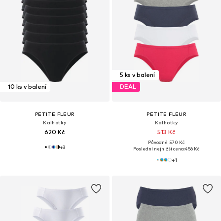
5 ks v balení
10 ks v balení
DEAL
PETITE FLEUR
PETITE FLEUR
Kalhotky
Kalhotky
620 Kč
513 Kč
Původně: 570 Kč
+
3
Poslední nejnižší cena:
456 Kč
+
1