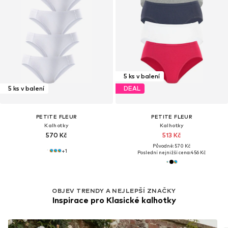
5 ks v balení
5 ks v balení
DEAL
PETITE FLEUR
PETITE FLEUR
Kalhotky
Kalhotky
570 Kč
513 Kč
Původně: 570 Kč
+
1
Poslední nejnižší cena:
456 Kč
OBJEV TRENDY A NEJLEPŠÍ ZNAČKY
Inspirace pro Klasické kalhotky