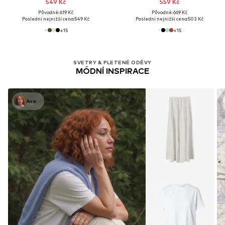
549 Kč
559 Kč
Původně: 619 Kč
Původně: 669 Kč
Poslední nejnižší cena:
549 Kč
Poslední nejnižší cena:
503 Kč
+
15
+
15
SVETRY & PLETENÉ ODĚVY
MÓDNÍ INSPIRACE
Ava