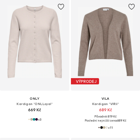
VÝPRODEJ
ONLY
VILA
Kardigan 'ONLLoyal'
Kardigan 'VIRil'
669 Kč
689 Kč
Původně: 819 Kč
+
3
Poslední nejnižší cena:
689 Kč
+
11