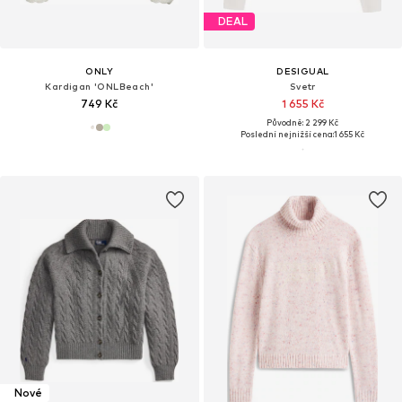
DEAL
ONLY
DESIGUAL
Kardigan 'ONLBeach'
Svetr
749 Kč
1 655 Kč
Původně: 2 299 Kč
Poslední nejnižší cena:
1 655 Kč
Nové