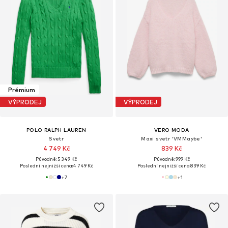
Prémium
VÝPRODEJ
VÝPRODEJ
POLO RALPH LAUREN
VERO MODA
Svetr
Maxi svetr 'VMMaybe'
4 749 Kč
839 Kč
Původně: 5 349 Kč
Původně: 999 Kč
Poslední nejnižší cena:
4 749 Kč
Poslední nejnižší cena:
839 Kč
+
7
+
1