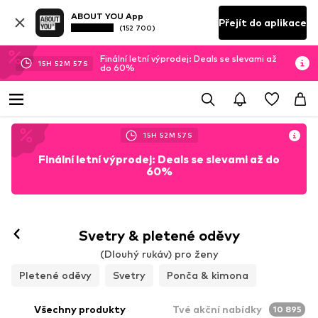
ABOUT YOU App
Přejít do aplikace
(152 700)
Finální letní výprodej: Deals se slevami až
15
H
52
M
53
S
do 60%
15
H
52
M
53
S
Finální letní výprodej: Deals se slevami až do
60%
Svetry & pletené oděvy
(Dlouhý rukáv) pro ženy
Pletené oděvy
Svetry
Ponča & kimona
Všechny produkty
Tvé akční nabídky
10 895