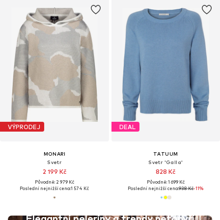
VÝPRODEJ
DEAL
MONARI
TATUUM
Svetr
Svetr 'Galla'
2 199 Kč
828 Kč
Původně: 2 979 Kč
Původně: 1 699 Kč
Poslední nejnižší cena:
1 574 Kč
Poslední nejnižší cena:
938 Kč
-11%
Elegantní peleríny a trendy netopýří