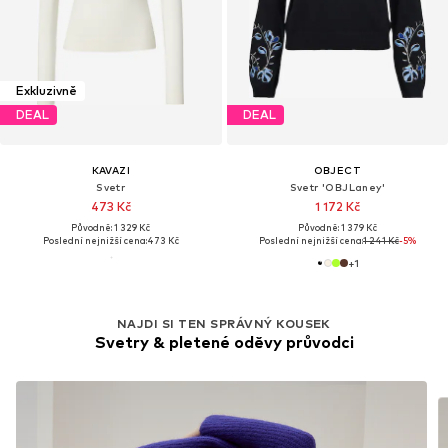
Exkluzivně
DEAL
DEAL
KAVAZI
OBJECT
Svetr
Svetr 'OBJLaney'
473 Kč
1 172 Kč
Původně: 1 329 Kč
Původně: 1 379 Kč
Poslední nejnižší cena:
473 Kč
Poslední nejnižší cena:
1 241 Kč
-5%
+
1
NAJDI SI TEN SPRÁVNÝ KOUSEK
Svetry & pletené oděvy průvodci