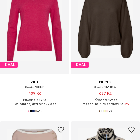
DEAL
DEAL
VILA
PIECES
Svetr 'VIRil'
Svetr 'PCIDA'
439 Kč
637 Kč
Původně: 749 Kč
Původně: 749 Kč
Poslední nejnižší cena:
220 Kč
Poslední nejnižší cena:
659 Kč
-3%
+
15
+
2