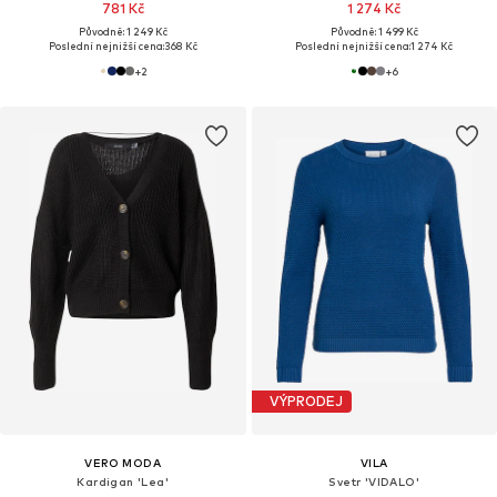
781 Kč
1 274 Kč
Původně: 1 249 Kč
Původně: 1 499 Kč
Poslední nejnižší cena:
368 Kč
Poslední nejnižší cena:
1 274 Kč
+
2
+
6
VÝPRODEJ
VERO MODA
VILA
Kardigan 'Lea'
Svetr 'VIDALO'