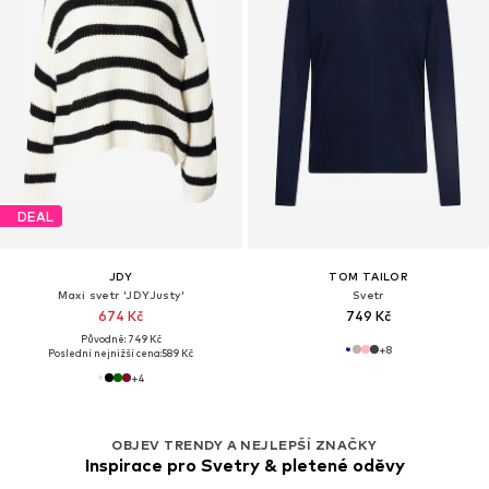
DEAL
JDY
TOM TAILOR
Maxi svetr 'JDYJusty'
Svetr
674 Kč
749 Kč
Původně: 749 Kč
+
8
Poslední nejnižší cena:
589 Kč
+
4
OBJEV TRENDY A NEJLEPŠÍ ZNAČKY
Inspirace pro Svetry & pletené oděvy