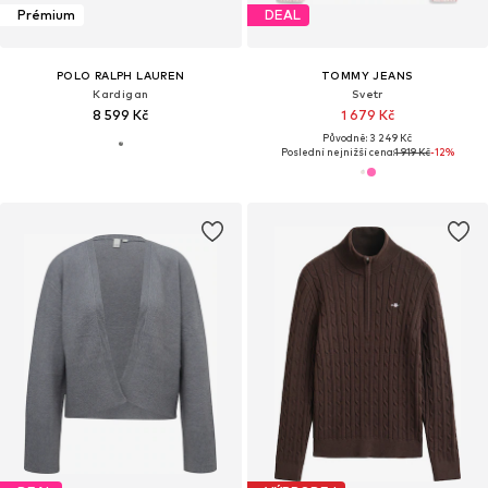
Prémium
DEAL
POLO RALPH LAUREN
TOMMY JEANS
Kardigan
Svetr
8 599 Kč
1 679 Kč
Původně: 3 249 Kč
Poslední nejnižší cena:
1 919 Kč
-12%