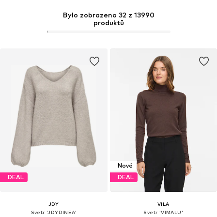
Bylo zobrazeno 32 z 13990
produktů
Nové
DEAL
DEAL
JDY
VILA
Svetr 'JDYDINEA'
Svetr 'VIMALU'