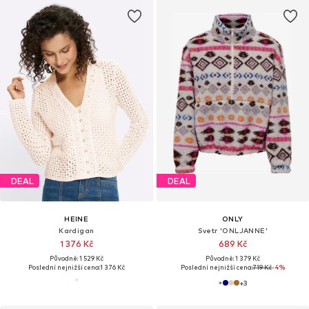
DEAL
DEAL
HEINE
ONLY
Kardigan
Svetr 'ONLJANNE'
1 376 Kč
689 Kč
Původně: 1 529 Kč
Původně: 1 379 Kč
Poslední nejnižší cena:
1 376 Kč
Poslední nejnižší cena:
719 Kč
-4%
+
3