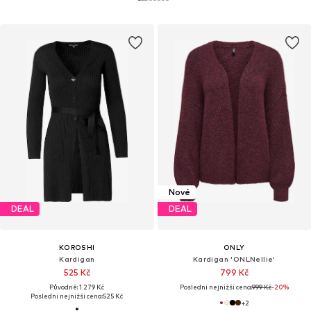
Nové
DEAL
DEAL
KOROSHI
ONLY
Kardigan
Kardigan 'ONLNellie'
525 Kč
799 Kč
Původně: 1 279 Kč
Poslední nejnižší cena:
999 Kč
-20%
Poslední nejnižší cena:
525 Kč
+
2