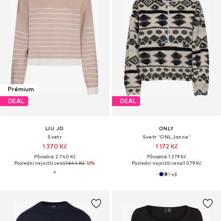
Prémium
DEAL
DEAL
LIU JO
ONLY
Svetr
Svetr 'ONLJanne'
1 370 Kč
1 172 Kč
Původně: 2 740 Kč
Původně: 1 379 Kč
Poslední nejnižší cena:
1 644 Kč
-16%
Poslední nejnižší cena:
1 079 Kč
+
3