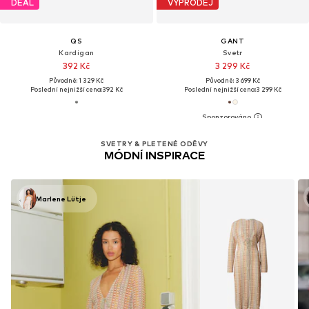
DEAL
VÝPRODEJ
QS
GANT
Kardigan
Svetr
392 Kč
3 299 Kč
Původně: 1 329 Kč
Původně: 3 699 Kč
Poslední nejnižší cena:
392 Kč
Poslední nejnižší cena:
3 299 Kč
SVETRY & PLETENÉ ODĚVY
MÓDNÍ INSPIRACE
Marlene Lütje