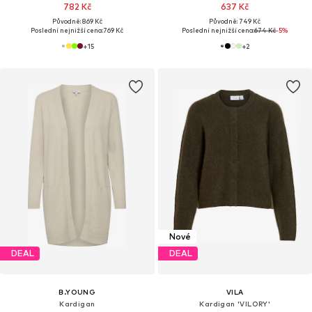
782 Kč
637 Kč
Původně: 869 Kč
Původně: 749 Kč
Poslední nejnižší cena:
769 Kč
Poslední nejnižší cena:
674 Kč
-5%
+
15
+
2
Nové
DEAL
DEAL
B.YOUNG
VILA
Kardigan
Kardigan 'VILORY'