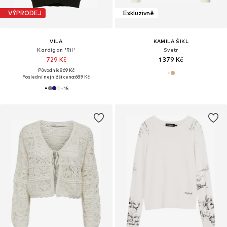
VÝPRODEJ
Exkluzivně
VILA
KAMILA ŠIKL
Kardigan 'Ril'
Svetr
729 Kč
1 379 Kč
Původně: 869 Kč
Poslední nejnižší cena:
689 Kč
+
15