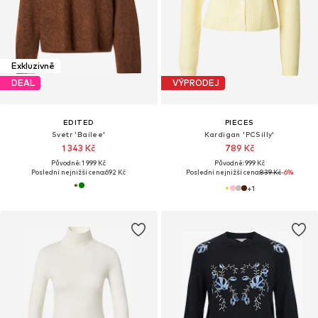
Exkluzivně
DEAL
VÝPRODEJ
EDITED
PIECES
Svetr 'Bailee'
Kardigan 'PCSilly'
1 343 Kč
789 Kč
Původně: 1 999 Kč
Původně: 999 Kč
Poslední nejnižší cena:
692 Kč
Poslední nejnižší cena:
839 Kč
-6%
+
1