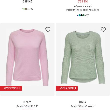
619 Kč
729 Kč
Původně: 819 Kč
+
22
Poslední nejnižší cena:
729 Kč
+
17
VÝPRODEJ
VÝPRODEJ
ONLY
ONLY
Svetr 'ONLRICA'
Svetr 'ONLGeena'