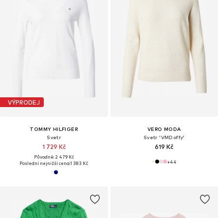
VÝPRODEJ
TOMMY HILFIGER
VERO MODA
Svetr
Svetr 'VMDoffy'
1 729 Kč
619 Kč
Původně: 2 479 Kč
+
44
Poslední nejnižší cena:
1 383 Kč