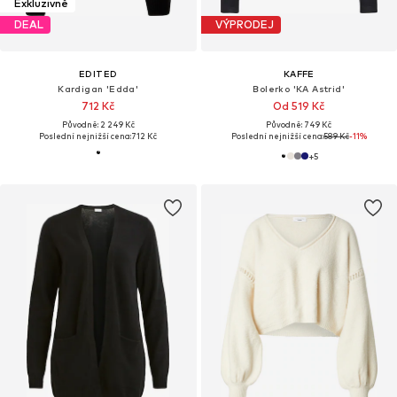
Exkluzivně
DEAL
VÝPRODEJ
EDITED
KAFFE
Kardigan 'Edda'
Bolerko 'KA Astrid'
712 Kč
Od 519 Kč
Původně: 2 249 Kč
Původně: 749 Kč
Poslední nejnižší cena:
712 Kč
Poslední nejnižší cena:
589 Kč
-11%
+
5