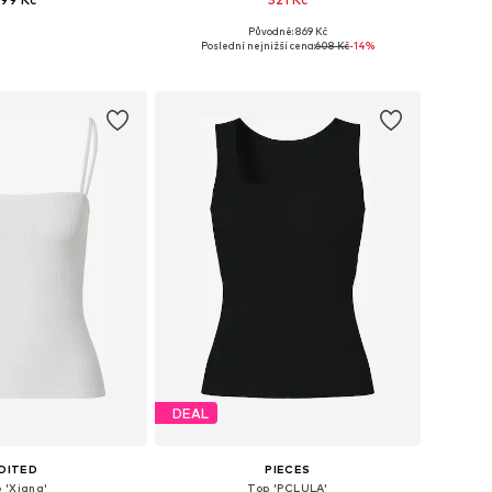
Původně: 869 Kč
likosti: S, M, L
Dostupné velikosti: XS, S, M, L, XL
Poslední nejnižší cena:
608 Kč
-14%
 do košíku
Přidat do košíku
DEAL
DITED
PIECES
 'Xiang'
Top 'PCLULA'