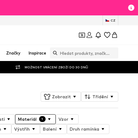
CZ
Značky
Inspirace
MOŽNOST VRÁCENÍ ZBOŽÍ DO 30 DNŮ
Zobrazit
Třídění
sti
Materiál
Vzor
1
h
Výstřih
Balení
Druh ramínka