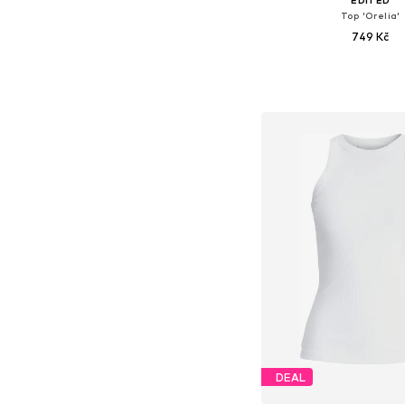
Top 'Orelia'
749 Kč
+
8
Dostupné velikosti: XS, S
Přidat do koš
DEAL