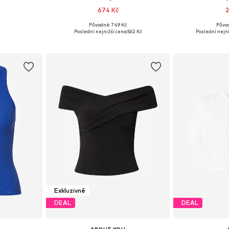
674 Kč
2
Původně: 749 Kč
Půvo
, M, L, XL
Dostupné velikosti: XS, S, M, L
Dostupné ve
Poslední nejnižší cena:
562 Kč
Poslední nejni
íku
Přidat do košíku
Přidat
Exkluzivně
DEAL
DEAL
ABOUT YOU