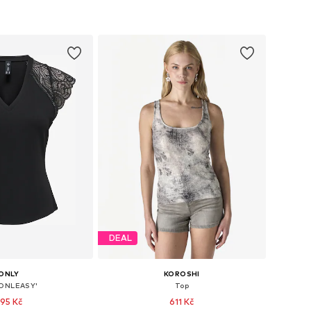
DEAL
ONLY
KOROSHI
'ONLEASY'
Top
95 Kč
611 Kč