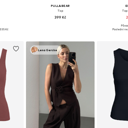
PULL&BEAR
E
Top
Top
399 Kč
2
Půvo
 S, M, XL
Dostupné velikosti: S, M, L, XL
Dostupné velik
335 Kč
Poslední nej
íku
Přidat do košíku
Přidat
Lena Gercke