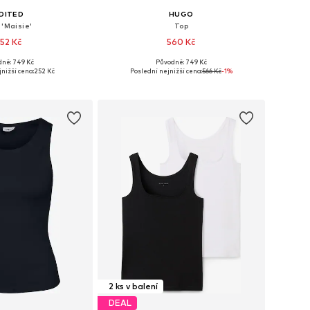
DITED
HUGO
 'Maisie'
Top
52 Kč
560 Kč
dně: 749 Kč
Původně: 749 Kč
osti: XS, S, M, L, XL
Dostupné velikosti: XS, S, M, L, XL
nižší cena:
252 Kč
Poslední nejnižší cena:
566 Kč
-1%
 do košíku
Přidat do košíku
2 ks v balení
DEAL