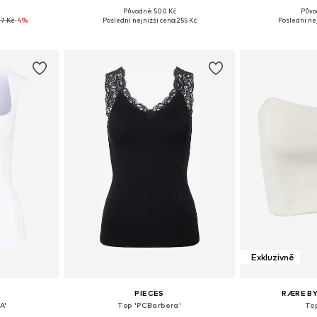
Původně: 500 Kč
Půvo
, M, L, XL
Dostupné v mnoha velikostech
Dostupné velik
7 Kč
-4%
Poslední nejnižší cena:
255 Kč
Poslední nej
íku
Přidat do košíku
Přidat
Exkluzivně
PIECES
RÆRE BY
A'
Top 'PCBarbera'
To