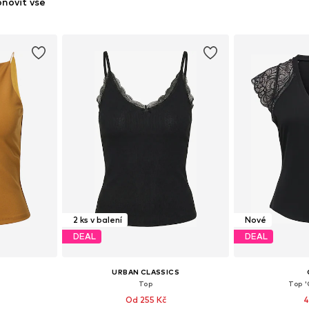
novit vše
2 ks v balení
Nové
DEAL
DEAL
URBAN CLASSICS
Top
Top 
Od 255 Kč
4