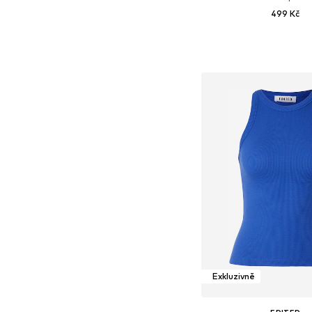
499 Kč
Dostupné velikosti: XS, S
Přidat do koš
Exkluzivně
EDITED