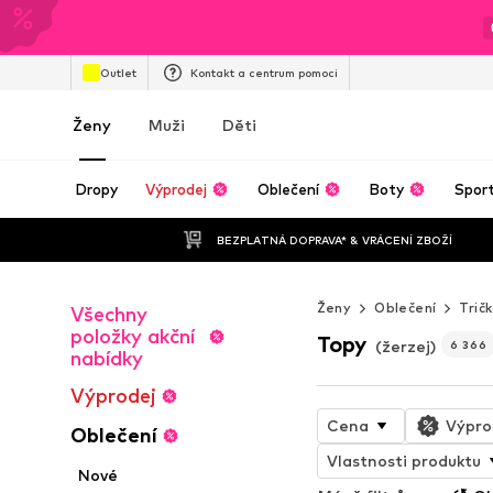
Outlet
Kontakt a centrum pomoci
Ženy
Muži
Děti
Dropy
Výprodej
Oblečení
Boty
Spor
BEZPLATNÁ DOPRAVA* & VRÁCENÍ ZBOŽÍ
Ženy
Oblečení
Trič
Všechny
položky akční
Topy
(žerzej)
6 366
nabídky
Výprodej
Cena
Výpro
Oblečení
Vlastnosti produktu
Nové