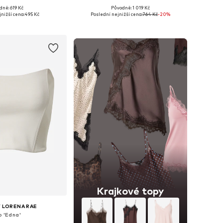
dně: 619 Kč
Původně: 1 019 Kč
osti: XS, S, M, L, XL
Dostupné velikosti: XS, S, M, L, XL, XXL
nižší cena:
495 Kč
Poslední nejnižší cena:
764 Kč
-20%
 do košíku
Přidat do košíku
Krajkové topy
 LORENA RAE
p 'Edna'