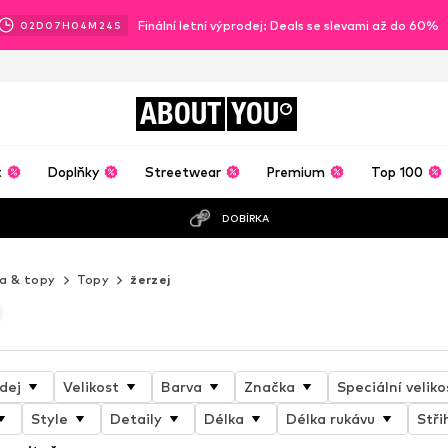
Finální letní výprodej: Deals se slevami až do 60%
02
D
07
H
04
M
22
S
ABOUT
YOU
t
Doplňky
Streetwear
Premium
Top 100
DOBÍRKA
ka & topy
Topy
žerzej
dej
Velikost
Barva
Značka
Speciální veliko
Style
Detaily
Délka
Délka rukávu
Stři