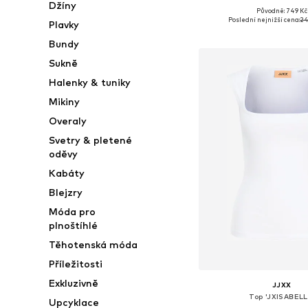
Džíny
Původně: 749 Kč
Dostupné velikosti: XS, S
Poslední nejnižší cena:
24
Plavky
Přidat do koš
Bundy
Sukně
Halenky & tuniky
Mikiny
Overaly
Svetry & pletené
oděvy
Kabáty
Blejzry
Móda pro
plnoštíhlé
Těhotenská móda
Příležitosti
Exkluzivně
JJXX
Top 'JXISABELL
Upcyklace