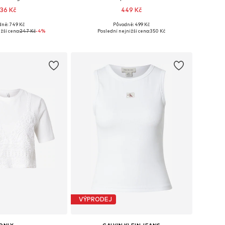
36 Kč
449 Kč
dně: 749 Kč
Původně: 499 Kč
likosti: S, M, L
Dostupné velikosti: XS, S, M, L, XXL
žší cena:
247 Kč
-4%
Poslední nejnižší cena:
350 Kč
 do košíku
Přidat do košíku
VÝPRODEJ
ONLY
CALVIN KLEIN JEANS