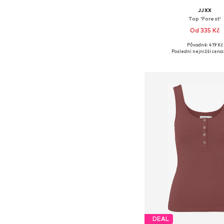
JJXX
Top 'Forest'
Od 335 Kč
+
1
Původně: 419 Kč
Dostupné velikosti: XS,
Poslední nejnižší cena:
Přidat do koš
DEAL