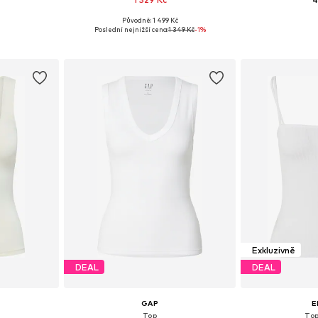
Původně: 1 499 Kč
 S, M
Dostupné velikosti: XS, S, M, L
Dostupné ve
Poslední nejnižší cena:
1 349 Kč
-1%
íku
Přidat do košíku
Přidat
Exkluzivně
DEAL
DEAL
GAP
E
Top
Top