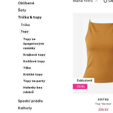
Méně filtrů
Ob
Oblíbené
Šaty
Trička & topy
Trička
Topy
Topy se
špagetovými
ramínky
Krajkové topy
Košilové topy
Tílka
Krátké topy
Exkluzivně
Topy na party
DEAL
Halenky bez
rukávů
EDITED
Spodní prádlo
Top 'Verika'
Kalhoty
236 Kč