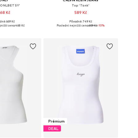
 'ONLBETSY'
Top 'Tank'
68 Kč
589 Kč
+
1
dně: 669 Kč
Původně: 749 Kč
osti: XS, S, M, L, XL
Dostupné v mnoha velikostech
nižší cena:
468 Kč
Poslední nejnižší cena:
659 Kč
-10%
 do košíku
Přidat do košíku
Prémium
DEAL