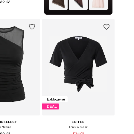
69 Kč
i: XS, S, M, L, XL, XXL
 do košíku
Exkluzivně
DEAL
IOSELECT
EDITED
p 'Mara'
Tričko 'Josi'
99 Kč
521 Kč