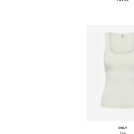
+
6
Dostupné velikosti:
Přidat do koš
ONLY
Top