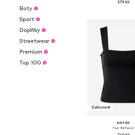
379 Kč
Boty
+
2
Dostupné velikosti: XS, S
Sport
Přidat do koš
Doplňky
Streetwear
Premium
Top 100
Exkluzivně
EDITED
Top 'Rafaela'
749 Kč