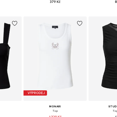
379 Kč
8
+
2
, M, L, XL
Dostupné velikosti: XS, S, M, L, XL, XXL
Dostupné velikost
íku
Přidat do košíku
Přidat
VÝPRODEJ
MONARI
STUD
Top
To
1 329 Kč
4