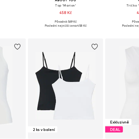
Top 'Marion'
Tričko
458 Kč
4
Původně: 569 Kč
Půvo
, M, L, XL
Dostupné velikosti: XS, S, M, L, XL, XXL
Dostupné velik
Poslední nejnižší cena:
458 Kč
Poslední nej
íku
Přidat do košíku
Přidat
Exkluzivně
2 ks v balení
DEAL